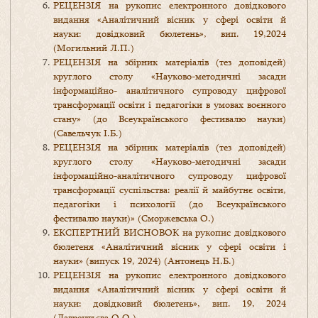
РЕЦЕНЗІЯ на рукопис електронного довідкового
видання «Аналітичний вісник у сфері освіти й
науки: довідковий бюлетень», вип. 19,2024
(Могильний Л.П.)
РЕЦЕНЗІЯ на збірник матеріалів (тез доповідей)
круглого столу «Науково-методичні засади
інформаційно- аналітичного супроводу цифрової
трансформації освіти і педагогіки в умовах воєнного
стану» (до Всеукраїнського фестивалю науки)
(Савельчук І.Б.)
РЕЦЕНЗІЯ на збірник матеріалів (тез доповідей)
круглого столу «Науково-методичні засади
інформаційно-аналітичного супроводу цифрової
трансформації суспільства: реалії й майбутнє освіти,
педагогіки і психології (до Всеукраїнського
фестивалю науки)» (Сморжевська О.)
ЕКСПЕРТНИЙ ВИСНОВОК на рукопис довідкового
бюлетеня «Аналітичний вісник у сфері освіти і
науки» (випуск 19, 2024) (Антонець Н.Б.)
РЕЦЕНЗІЯ на рукопис електронного довідкового
видання «Аналітичний вісник у сфері освіти й
науки: довідковий бюлетень», вип. 19, 2024
(Лаврентьєва О.О.)