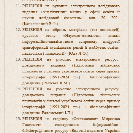
РЕЦЕНЗІЯ на рукопис електронного довідкового
видання «Аналітичний вісник у сфері освіти й
науки: довідковий бюлетень», вип. 20, 2024
(Капелюшний В.Ф.)
РЕЦЕНЗІЯ на збірник матеріалів (тез доповідей)
круглого столу «Науково-методичні засади
інформаційно-аналітичного супроводу цифрової
трансформації суспільства: реалії й майбутнє освіти,
педагогіки і психології» (Юда Л.О.)
РЕЦЕНЗІЯ на рукопис електронного ресурсу,
довідкового видання (Підготовка військових
психологів у системі української освіти через призму
історіографії (1991-2024 рр.) : бібліографічний
довідник» (Раєвська Я.М.)
РЕЦЕНЗІЯ на рукопис електронного ресурсу,
довідкового видання «Підготовка військових
психологів у системі української освіти через призму
історіографії (1991-2024 рр.) : бібліографічний
довідник» Радомський І.П.)
РЕЦЕНЗІЯ на сторінку «Стельмахович Мирослав
Гнатович» електронного інформаційно-
бібліографічного ресурсу «Видатні педагоги України