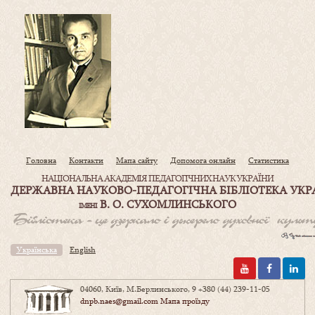
Головна
Контакти
Мапа сайту
Допомога онлайн
Статистика
НАЦІОНАЛЬНА АКАДЕМІЯ ПЕДАГОГІЧНИХ НАУК УКРАЇНИ
ДЕРЖАВНА НАУКОВО-ПЕДАГОГІЧНА БІБЛІОТЕКА УКР
В. О. СУХОМЛИНСЬКОГО
ІМЕНІ
Українська
English
04060, Київ, М.Берлинського, 9
+380 (44) 239-11-05
dnpb.naes@gmail.com
Мапа проїзду