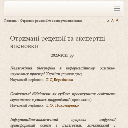
Toggle
naviga
A
A
Головна
>
Отримані рецензії та експертні висновки
A
Отримані рецензії та експертні
висновки
2023-2025 рр.
Педагогічна біографіка в інформаційному освітньо-
науковому просторі України
(прикладне)
Науковий керівник:
Л.Д.Березівська
Освітянські бібліотеки як суб’єкт проєктування освітнього
середовища в умовах цифровізації
(прикладне)
Науковий керівник:
Л.О. Пономаренко
Інформаційно-аналітичний супровід цифрової
трансформації освіти і педагогіки: вітчизняний і