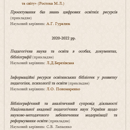
та світу» (Ростока М.Л.)
Проєктування баз знань цифрових освітніх ресурсів
(прикладне)
Науковий керівник:
А.Г. Гуралюк
2020-2022 рр.
Педагогічна наука та освіта в особах, документах,
бібліографії
(прикладне)
Науковий керівник:
Л.Д.Березівська
Інформаційні ресурси освітянських бібліотек у розвитку
педагогіки, психології та освіти
(прикладне)
Науковий керівник:
Л.О. Пономаренко
Бібліографічний та аналітичний супровід діяльності
Національної академії педагогічних наук України щодо
науково-методичного забезпечення модернізації та
реформування освіти
(прикладне)
Науковий керівник: С.В. Лапаєнко