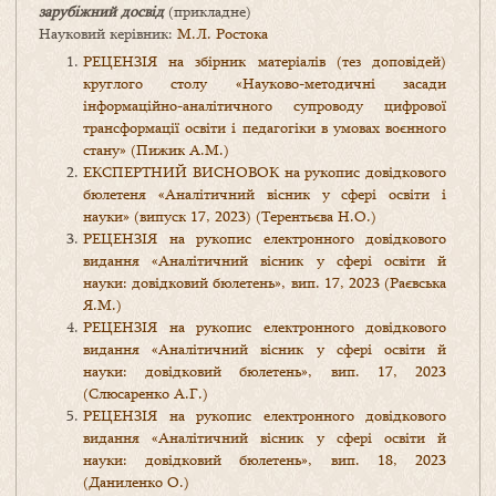
зарубіжний досвід
(прикладне)
Науковий керівник:
М.Л. Ростока
РЕЦЕНЗІЯ на збірник матеріалів (тез доповідей)
круглого столу «Науково-методичні засади
інформаційно-аналітичного супроводу цифрової
трансформації освіти і педагогіки в умовах воєнного
стану» (Пижик А.М.)
ЕКСПЕРТНИЙ ВИСНОВОК на рукопис довідкового
бюлетеня «Аналітичний вісник у сфері освіти і
науки» (випуск 17, 2023) (Терентьєва Н.О.)
РЕЦЕНЗІЯ на рукопис електронного довідкового
видання «Аналітичний вісник у сфері освіти й
науки: довідковий бюлетень», вип. 17, 2023 (Раєвська
Я.М.)
РЕЦЕНЗІЯ на рукопис електронного довідкового
видання «Аналітичний вісник у сфері освіти й
науки: довідковий бюлетень», вип. 17, 2023
(Слюсаренко А.Г.)
РЕЦЕНЗІЯ на рукопис електронного довідкового
видання «Аналітичний вісник у сфері освіти й
науки: довідковий бюлетень», вип. 18, 2023
(Даниленко О.)