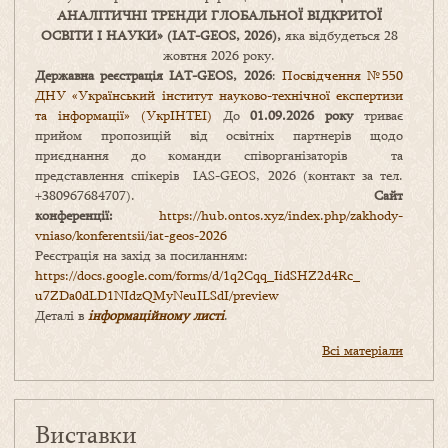
АНАЛІТИЧНІ ТРЕНДИ
ГЛОБАЛЬНОЇ ВІДКРИТОЇ
ОСВІТИ І НАУКИ
» (IAT-GEOS, 2026),
яка відбудеться 28
жовтня 2026 року.
Державна реєстрація IAT-GEOS, 2026
:
Посвідчення №550
ДНУ «Український інститут науково-технічної експертизи
та інформації» (УкрІНТЕІ)
До
01.09.2026 року
триває
прийом пропозицій від освітніх партнерів щодо
приєднання до команди співорганізаторів та
представлення спікерів IAS-GEOS, 2026 (контакт за тел.
+380967684707).
Сайт
конференції:
https://hub.ontos.xyz/index.php/zakhody-
vniaso/konferentsii/iat-geos-2026
Реєстрація на захід за посиланням:
https://docs.google.com/forms/
d/1q2Cqq_IidSHZ2d4Rc_
u7ZDa0dLD1NIdzQMyNeuILSdI/
preview
Деталі в
інформаційному листі
.
Всі матеріали
Виставки