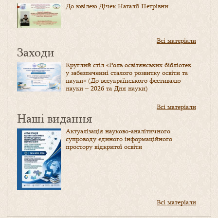
До ювілею Дічек Наталії Петрівни
Всі матеріали
Заходи
Круглий стіл «Роль освітянських бібліотек
у забезпеченні сталого розвитку освіти та
науки» (До всеукраїнського фестивалю
науки – 2026 та Дня науки)
Всі матеріали
Наші видання
Актуалізація науково-аналітичного
супроводу єдиного інформаційного
простору відкритої освіти
Всі матеріали