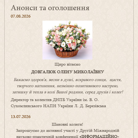
Анонси та оголошення
07.08.2026
Щиро вітаємо
ДОВГАЛЮК ОЛЕНУ МИКОЛАЇВНУ
Бажаємо здоров’я, весни в душі, яскравого сонця, щастя,
творчого натхнення, незмінно-позитивнвого настрою,
затишку
й
тепла в колі
В
ашої
родини
,
серед друзів і колег!
Директор та колектив ДНПБ України ім. В. О.
Сухомлинського НАПН України Л. Д. Березівська
13.07.2026
Шановні колеги!
Запрошуємо до активної участі у Другій Міжнародній
науково-практичній конференції
«
ІНФОРМАЦІЙНО-