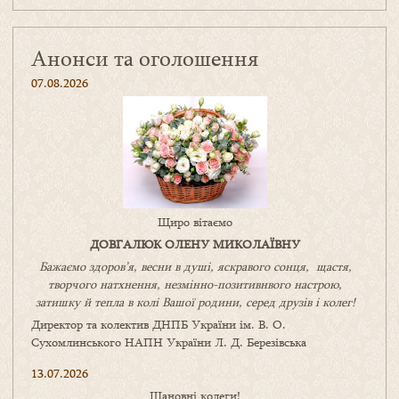
Анонси та оголошення
07.08.2026
Щиро вітаємо
ДОВГАЛЮК ОЛЕНУ МИКОЛАЇВНУ
Бажаємо здоров’я, весни в душі, яскравого сонця, щастя,
творчого натхнення, незмінно-позитивнвого настрою,
затишку
й
тепла в колі
В
ашої
родини
,
серед друзів і колег!
Директор та колектив ДНПБ України ім. В. О.
Сухомлинського НАПН України Л. Д. Березівська
13.07.2026
Шановні колеги!