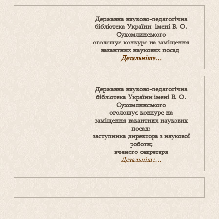
Державна науково-педагогічна
бібліотека України
імені В. О.
Сухомлинського
оголошує конкурс на заміщення
вакантних наукових посад
Детальніше…
Державна науково-педагогічна
бібліотека України
імені В. О.
Сухомлинського
оголошує конкурс на
заміщення
вакантних наукових
посад:
заступника директора з наукової
роботи;
вченого секретаря
Детальніше…