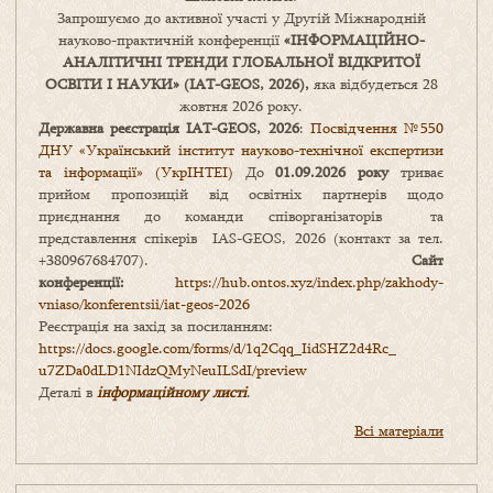
Запрошуємо до активної участі у Другій Міжнародній
науково-практичній конференції
«
ІНФОРМАЦІЙНО-
АНАЛІТИЧНІ ТРЕНДИ
ГЛОБАЛЬНОЇ ВІДКРИТОЇ
ОСВІТИ І НАУКИ
» (IAT-GEOS, 2026),
яка відбудеться 28
жовтня 2026 року.
Державна реєстрація IAT-GEOS, 2026
:
Посвідчення №550
ДНУ «Український інститут науково-технічної експертизи
та інформації» (УкрІНТЕІ)
До
01.09.2026 року
триває
прийом пропозицій від освітніх партнерів щодо
приєднання до команди співорганізаторів та
представлення спікерів IAS-GEOS, 2026 (контакт за тел.
+380967684707).
Сайт
конференції:
https://hub.ontos.xyz/index.php/zakhody-
vniaso/konferentsii/iat-geos-2026
Реєстрація на захід за посиланням:
https://docs.google.com/forms/
d/1q2Cqq_IidSHZ2d4Rc_
u7ZDa0dLD1NIdzQMyNeuILSdI/
preview
Деталі в
інформаційному листі
.
Всі матеріали