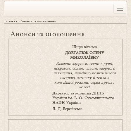
Toggle
naviga
Головна
>
Анонси та оголошення
Анонси та оголошення
Щиро вітаємо
ДОВГАЛЮК ОЛЕНУ
МИКОЛАЇВНУ
Бажаємо здоров’я, весни в душі,
яскравого сонця, щастя, творчого
натхнення, незмінно-позитивнвого
настрою, затишку
й
тепла в
колі
В
ашої
родини
,
серед друзів і
колег!
Директор та колектив ДНПБ
України ім. В. О. Сухомлинського
НАПН України
Л. Д. Березівська