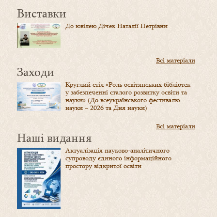
Виставки
До ювілею Дічек Наталії Петрівни
Всі матеріали
Заходи
Круглий стіл «Роль освітянських бібліотек
у забезпеченні сталого розвитку освіти та
науки» (До всеукраїнського фестивалю
науки – 2026 та Дня науки)
Всі матеріали
Наші видання
Актуалізація науково-аналітичного
супроводу єдиного інформаційного
простору відкритої освіти