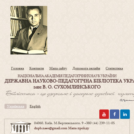
Головна
Контакти
Мапа сайту
Допомога онлайн
Статистика
НАЦІОНАЛЬНА АКАДЕМІЯ ПЕДАГОГІЧНИХ НАУК УКРАЇНИ
ДЕРЖАВНА НАУКОВО-ПЕДАГОГІЧНА БІБЛІОТЕКА УКР
В. О. СУХОМЛИНСЬКОГО
ІМЕНІ
Українська
English
04060, Київ, М.Берлинського, 9
+380 (44) 239-11-05
dnpb.naes@gmail.com
Мапа проїзду