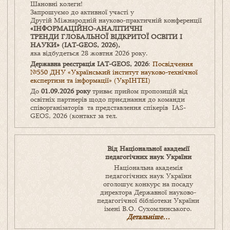
Шановні колеги!
Запрошуємо до активної участі у
Другій Міжнародній науково-практичній конференції
«ІНФОРМАЦІЙНО-АНАЛІТИЧНІ
ТРЕНДИ ГЛОБАЛЬНОЇ ВІДКРИТОЇ ОСВІТИ І
НАУКИ» (IAT-GEOS, 2026),
яка відбудеться 28 жовтня 2026 року.
Державна реєстрація IAT-GEOS, 2026
:
Посвідчення
№550 ДНУ «Український інститут науково-технічної
експертизи та інформації» (УкрІНТЕІ)
До
01.09.2026 року
триває прийом пропозицій від
освітніх партнерів щодо приєднання до команди
співорганізаторів та представлення спікерів IAS-
GEOS, 2026 (контакт за тел.
Від Національної академії
педагогічних наук України
Національна академія
педагогічних наук України
оголошує конкурс на посаду
директора Державної науково-
педагогічної бібліотеки України
імені В.О. Сухомлинського.
Детальніше…