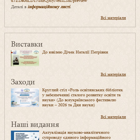
u7ZDa0dLD1NIdzQMyNeuILSdI/
preview
Деталі в
інформаційному листі
.
Всі матеріали
Виставки
До ювілею Дічек Наталії Петрівни
Всі матеріали
Заходи
Круглий стіл «Роль освітянських бібліотек
у забезпеченні сталого розвитку освіти та
науки» (До всеукраїнського фестивалю
науки – 2026 та Дня науки)
Всі матеріали
Наші видання
Актуалізація науково-аналітичного
супроводу єдиного інформаційного