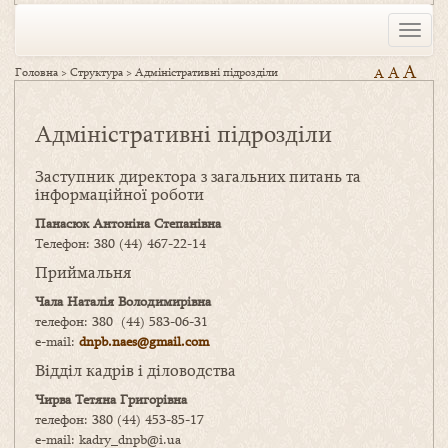
Toggle
naviga
A
A
Головна
>
Структура
>
Адміністративні підрозділи
A
Адміністративні підрозділи
Заступник директора з загальних питань та
інформаційної роботи
Панасюк Антоніна Степанівна
Телефон: 380 (44) 467-22-14
Приймальня
Чала Наталія Володимирівна
телефон: 380 (44) 583-06-31
e-mail:
dnpb.naes@gmail.com
Відділ кадрів і діловодства
Чирва Тетяна Григорівна
телефон: 380 (44) 453-85-17
e-mail: kadry_dnpb@i.ua