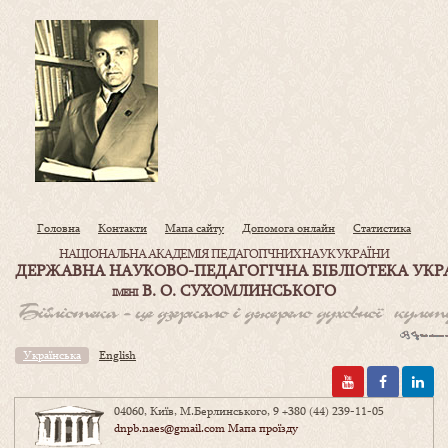
Головна
Контакти
Мапа сайту
Допомога онлайн
Статистика
НАЦІОНАЛЬНА АКАДЕМІЯ ПЕДАГОГІЧНИХ НАУК УКРАЇНИ
ДЕРЖАВНА НАУКОВО-ПЕДАГОГІЧНА БІБЛІОТЕКА УКР
В. О. СУХОМЛИНСЬКОГО
ІМЕНІ
Українська
English
04060, Київ, М.Берлинського, 9
+380 (44) 239-11-05
dnpb.naes@gmail.com
Мапа проїзду