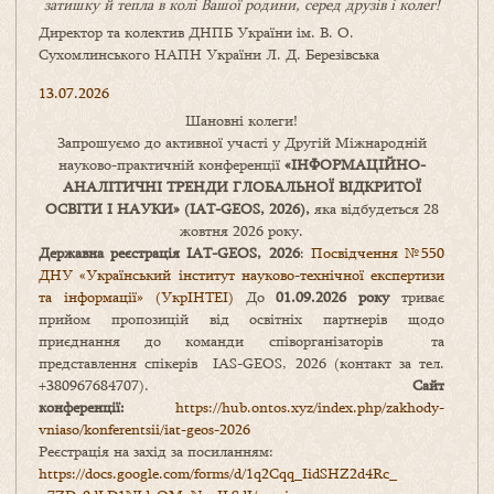
затишку
й
тепла в колі
В
ашої
родини
,
серед друзів і колег!
Директор та колектив ДНПБ України ім. В. О.
Сухомлинського НАПН України Л. Д. Березівська
13.07.2026
Шановні колеги!
Запрошуємо до активної участі у Другій Міжнародній
науково-практичній конференції
«
ІНФОРМАЦІЙНО-
АНАЛІТИЧНІ ТРЕНДИ
ГЛОБАЛЬНОЇ ВІДКРИТОЇ
ОСВІТИ І НАУКИ
» (IAT-GEOS, 2026),
яка відбудеться 28
жовтня 2026 року.
Державна реєстрація IAT-GEOS, 2026
:
Посвідчення №550
ДНУ «Український інститут науково-технічної експертизи
та інформації» (УкрІНТЕІ)
До
01.09.2026 року
триває
прийом пропозицій від освітніх партнерів щодо
приєднання до команди співорганізаторів та
представлення спікерів IAS-GEOS, 2026 (контакт за тел.
+380967684707).
Сайт
конференції:
https://hub.ontos.xyz/index.php/zakhody-
vniaso/konferentsii/iat-geos-2026
Реєстрація на захід за посиланням:
https://docs.google.com/forms/
d/1q2Cqq_IidSHZ2d4Rc_