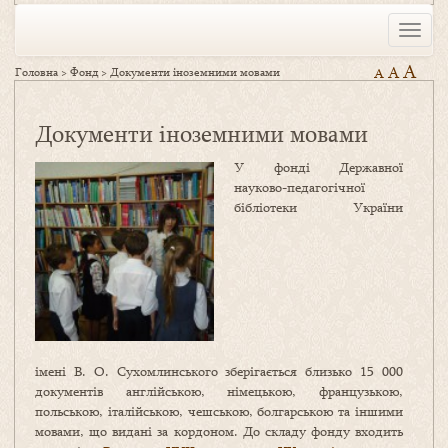
Toggle
naviga
A
A
Головна
>
Фонд
>
Документи іноземними мовами
A
Документи іноземними мовами
У фонді Державної
науково-педагогічної
бібліотеки України
імені В. О. Сухомлинського зберігається близько 15 000
документів англійською, німецькою, французькою,
польською, італійською, чешською, болгарською та іншими
мовами, що видані за кордоном. До складу фонду входить