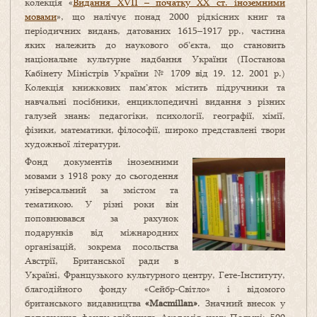
колекція «
Видання ХVII – початку ХХ ст. іноземними
мовами
», що налічує понад 2000 рідкісних книг та
періодичних видань, датованих 1615–1917 рр., частина
яких належить до наукового об’єкта, що становить
національне культурне надбання України (Постанова
Кабінету Міністрів України № 1709 від 19. 12. 2001 р.)
Колекція книжкових пам’яток містить підручники та
навчальні посібники, енциклопедичні видання з різних
галузей знань: педагогіки, психології, географії, хімії,
фізики, математики, філософії, широко представлені твори
художньої літератури.
Фонд документів іноземними
мовами з 1918 року до сьогодення
універсальний за змістом та
тематикою. У різні роки він
поповнювався за рахунок
подарунків від міжнародних
організацій, зокрема посольства
Австрії, Британської ради в
Україні, Французького культурного центру, Гете-Інституту,
благодійного фонду «Сейбр-Світло» і відомого
британського видавництва
«
Macmillan»
. Значний внесок у