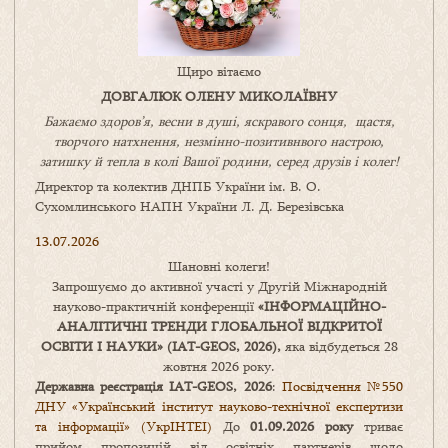
Щиро вітаємо
ДОВГАЛЮК ОЛЕНУ МИКОЛАЇВНУ
Бажаємо здоров’я, весни в душі, яскравого сонця, щастя,
творчого натхнення, незмінно-позитивнвого настрою,
затишку
й
тепла в колі
В
ашої
родини
,
серед друзів і колег!
Директор та колектив ДНПБ України ім. В. О.
Сухомлинського НАПН України Л. Д. Березівська
13.07.2026
Шановні колеги!
Запрошуємо до активної участі у Другій Міжнародній
науково-практичній конференції
«
ІНФОРМАЦІЙНО-
АНАЛІТИЧНІ ТРЕНДИ
ГЛОБАЛЬНОЇ ВІДКРИТОЇ
ОСВІТИ І НАУКИ
» (IAT-GEOS, 2026),
яка відбудеться 28
жовтня 2026 року.
Державна реєстрація IAT-GEOS, 2026
:
Посвідчення №550
ДНУ «Український інститут науково-технічної експертизи
та інформації» (УкрІНТЕІ)
До
01.09.2026 року
триває
прийом пропозицій від освітніх партнерів щодо