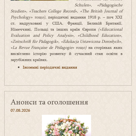
Schulen»,
«
P
ä
dagogische
Studien
»
,
«
Teachers
College
Record», «The British Journal of
Psychology» тощо),
періодичні видання 1918 р. – поч XXI
ст, надруковані у США, Франції, Беликій Британії,
Німеччині, Польщі та інших країн Європи
(«
Educational
Evaluation
and
Policy
Analysis
», «
Childhood
Education
»,
«Zeitschrift für Pädagogik», «Edukacja Ustawiczna Dorosłych»,
«
La Revue Française
de Pédagogie» тощо)
на сторінках яких
висвітлено історію розвитку й сучасний стан освіти в
зарубіжних країнах.
Іноземні періодичні видання
Анонси та оголошення
07.08.2026