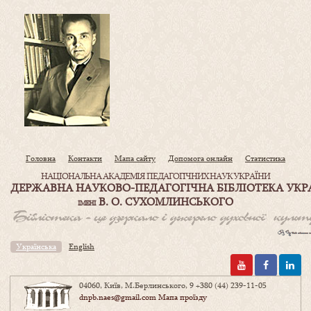
Головна
Контакти
Мапа сайту
Допомога онлайн
Статистика
НАЦІОНАЛЬНА АКАДЕМІЯ ПЕДАГОГІЧНИХ НАУК УКРАЇНИ
ДЕРЖАВНА НАУКОВО-ПЕДАГОГІЧНА БІБЛІОТЕКА УКР
В. О. СУХОМЛИНСЬКОГО
ІМЕНІ
Українська
English
04060, Київ, М.Берлинського, 9
+380 (44) 239-11-05
dnpb.naes@gmail.com
Мапа проїзду