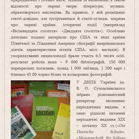
відомості про окремі твори літератури, музики,
образотворчого мистецтва. Як правило, у ній розміщено
статті-довідки, але зустрічаються й статті-огляди, зокрема
про окремі країни, історичні події (наприклад
«Вісімнадцяте століття», «Двадцяте століття»). Особливо
детально подано матеріали про США та інші країни
Північної та Південної Америки (біографії американських
діячів, характеристики штатів США, міст, закладів). В
упорядкуванні енциклопедії брали участь 6,5 тисяч осіб,
результат роботи яких – 9 000 бібліографій, 150 000
перехресних посилань, понад 1 000 таблиць, 1 200 карт і
близько 45 00 чорно-білих та кольорових фотографій.
У ДНПБ України ім.
В. О. Сухомлинського
зібрано різноманітний
репертуар іноземних
періодичних видань, а
саме: рідкісні іноземні
періодичні видання ХIX
– початку ХХ ст.(
«
Die
Deutsche
Schule
»,
«Monats
s
chrift für höhere