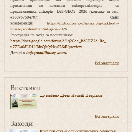
приєднання до команди співорганізаторів та
представлення спікерів IAS-GEOS, 2026 (контакт за тел.
+380967684707).
Сайт
конференції:
https://hub.ontos.xyz/index.php/zakhody-
vniaso/konferentsii/iat-geos-2026
Реєстрація на захід за посиланням:
https://docs.google.com/forms/
d/1q2Cqq_IidSHZ2d4Rc_
u7ZDa0dLD1NIdzQMyNeuILSdI/
preview
Деталі в
інформаційному листі
.
Всі матеріали
Виставки
До ювілею Дічек Наталії Петрівни
Всі матеріали
Заходи
Круглий стіл «Роль освітянських бібліотек