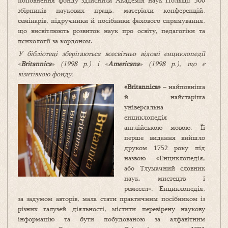
поповнення фонду здійснила Академія наук Польщі: 500
збірників наукових праць, матеріали конференцій,
семінарів, підручники й посібники фахового спрямування,
що висвітлюють розвиток наук про освіту, педагогіки та
психології за кордоном.
У бібліотеці зберігаються всесвітньо відомі енциклопедії
«
Britannica
» (1998 р.) і «
Americana
» (1998 р.), що є
візитівкою фонду.
«Brit
annica»
– найповніша
й найстаріша
універсальна
енциклопедія
англійською мовою. Її
перше видання вийшло
друком 1752 року під
назвою «Енциклопедія,
або Тлумачний словник
наук, мистецтв і
ремесел». Енциклопедія,
за задумом авторів, мала стати практичним посібником із
різних галузей діяльності, містити перевірену наукову
інформацію та бути побудованою за алфавітним