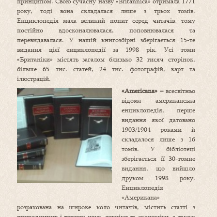
принципом. Свою сучасну назву «Britannica» отримала 1771
року, тоді вона складалася лише з трьох томів.
Енциклопедія мала великий попит серед читачів, тому
постійно вдосконалювалася, поповнювалася та
перевидавалася. У нашій книгозбірні зберігається 15‑те
видання цієї енциклопедії за 1998 рік. Усі томи
«Британіки» містять загалом близько 32 тисяч сторінок,
більше 65 тис. статей, 24 тис. фотографій, карт та
ілюстрацій.
«Americana» –
всесвітньо
відома американська
енциклопедія, перше
видання якої датовано
1903/1904 роками й
складалося лише з 16
томів. У бібліотеці
зберігається її 30-томне
видання, що вийшло
друком 1998 року.
Енциклопедія
«Американа»
розрахована на широке коло читачів, містить статті з
природничих і точних наук, техніки та економіки, а також