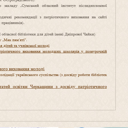
 закладу „Сумський обласний інститут післядипломної
дичні рекомендації з патріотичного виховання на сайті
 працівників).
ї обласної бібліотеки для дітей імені Дніпрової Чайки)
у „Мак пам’яті”
.
 дітей та учнівської молоді
тріотичного виховання молодших школярів у позаурочній
чного виховання молоді
лідації українського суспільства (з досвіду роботи бібліотек
статей освітян Черкащини з досвіду патріотичного