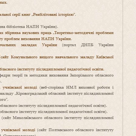
нных
.
ьної серії книг „Реабілітовані історією”
.
на бібліотека НАПН України).
ах збірника наукових праць „Теоретико-методичні проблеми
итуту проблем виховання НАПН України
.
альних закладах України
(портал ДНПБ України
(сайт Комунального вищого навчального закладу Київської
бласного інституту післядипломної педагогічної освіти
.
едри теорії та методики виховання Запорізького обласного
.
 учнівської молоді
(веб-сторінка НМЛ виховної роботи і
закладу „Кіровоградський обласний інститут післядипломної
ого”.
бласного інституту післядипломної педагогічної освіти).
бласного інституту післядипломної педагогічної освіти).
(сайт Миколаївського обласного інституту післядипломної
 учнівської молоді
(сайт Полтавського обласного інституту
В. Остроградського).