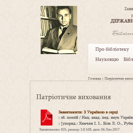
Голо
ДЕРЖАВН
Про бібліотеку
Науковцю
Біб
Головна
>
Патріотичне вихо
Патріотичне виховання
Завантажити: З Україною в серці
: зб. поезій / Нац. акад. пед. наук Укра
; [упоряд.: Хемчян І. І., Біла Л. О., Рубан
Завантажено: 825, размер: 2.8 MB, дата: 06.Лис.2017