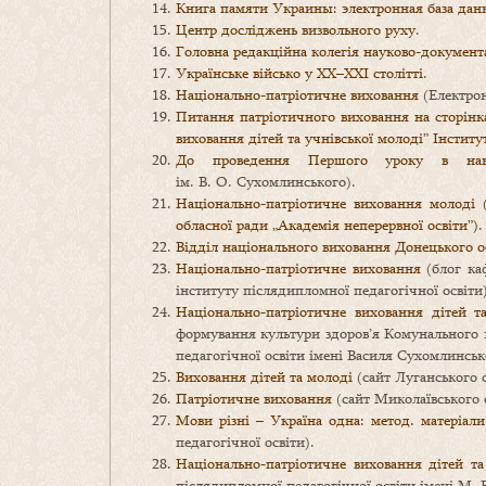
Книга памяти Украины: электронная база да
Центр досліджень визвольного руху
.
Головна редакційна колегія науково-документал
Українське військо у XX–XXI столітті
.
Національно-патріотичне виховання
(Електрон
Питання патріотичного виховання на сторінк
виховання дітей та учнівської молоді” Інст
До проведення Першого уроку в навч
ім. В. О. Сухомлинського).
Національно-патріотичне виховання молоді 
обласної ради „Академія неперервної освіти”)
.
Відділ національного виховання Донецького о
Національно-патріотичне виховання
(блог каф
інституту післядипломної педагогічної освіти)
Національно-патріотичне виховання дітей та
формування культури здоров’я Комунального 
педагогічної освіти імені Василя Сухомлинськ
Виховання дітей та молоді
(сайт Луганського о
Патріотичне виховання
(сайт Миколаївського о
Мови різні – Україна одна: метод. матеріали
педагогічної освіти).
Національно-патріотичне виховання дітей та
післядипломної педагогічної освіти імені М. 