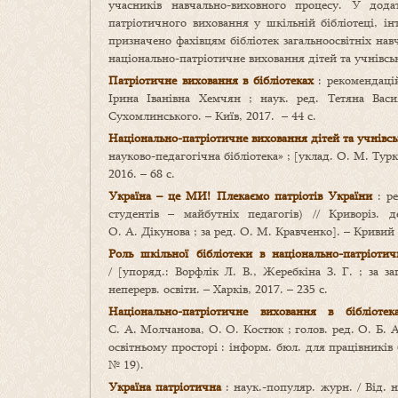
учасників навчально-виховного процесу. У дода
патріотичного виховання у шкільній бібліотеці, і
призначено фахівцям бібліотек загальноосвітніх нав
національно-патріотичне виховання дітей та учнівсь
Патріотичне виховання в бібліотеках
: рекомендацій
Ірина Іванівна Хемчян ; наук. ред. Тетяна Васи
Сухомлинського. – Київ, 2017. – 44 с.
Національно-патріотичне виховання дітей та учнівсь
науково-педагогічна бібліотека» ; [уклад. О. М. Ту
2016. – 68 с.
Україна – це МИ! Плекаємо патріотів України
: р
студентів – майбутніх педагогів) // Криворіз. д
О. А. Дікунова ; за ред. О. М. Кравченко]. – Кривий Р
Роль шкільної бібліотеки в національно-патріоти
/ [упоряд.: Ворфлік Л. В., Жеребкіна З. Г. ; за за
неперерв. освіти. – Харків, 2017. – 235 с.
Національно-патріотичне виховання в бібліоте
С. А. Молчанова, О. О. Костюк ; голов. ред. О. Б. А
освітньому просторі : інформ. бюл. для працівників 
№ 19).
Україна патріотична
: наук.-популяр. журн. / Від. 