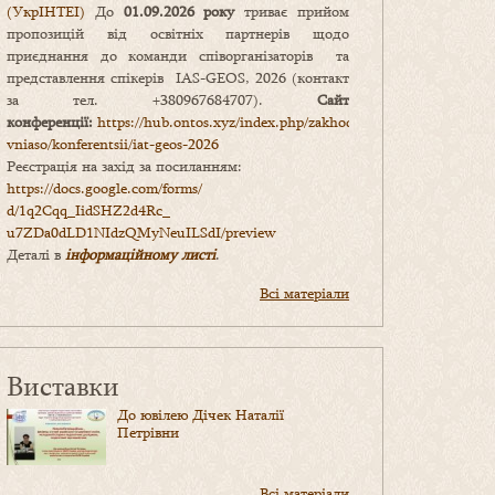
(УкрІНТЕІ)
До
01.09.2026 року
триває прийом
пропозицій від освітніх партнерів щодо
приєднання до команди співорганізаторів та
представлення спікерів IAS-GEOS, 2026 (контакт
за тел. +380967684707).
Сайт
конференції:
https://hub.ontos.xyz/index.php/zakhody-
vniaso/konferentsii/iat-geos-2026
Реєстрація на захід за посиланням:
https://docs.google.com/forms/
d/1q2Cqq_IidSHZ2d4Rc_
u7ZDa0dLD1NIdzQMyNeuILSdI/
preview
Деталі в
інформаційному листі
.
Всі матеріали
Виставки
До ювілею Дічек Наталії
Петрівни
Всі матеріали