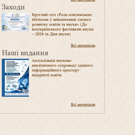
Заходи
Круглий стіл «Роль освітянських
бібліотек у забезпеченні сталого
розвитку освіти та науки» (До
всеукраїнського фестивалю науки
– 2026 та Дня науки)
Всі матеріали
Наші видання
Актуалізація науково-
аналітичного супроводу єдиного
інформаційного простору
відкритої освіти
Всі матеріали