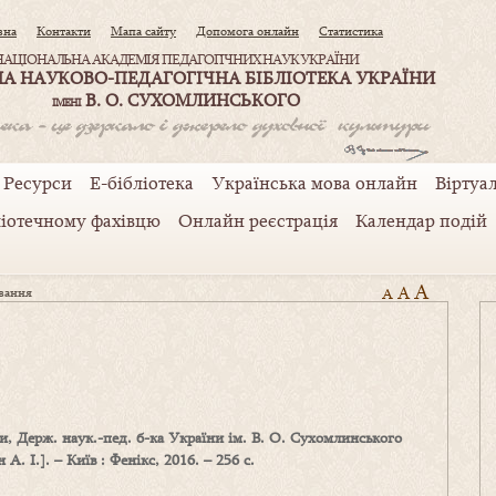
вна
Контакти
Мапа сайту
Допомога онлайн
Статистика
НАЦІОНАЛЬНА АКАДЕМІЯ ПЕДАГОГІЧНИХ НАУК УКРАЇНИ
А НАУКОВО-ПЕДАГОГІЧНА БІБЛІОТЕКА УКРАЇНИ
В. О. СУХОМЛИНСЬКОГО
ІМЕНІ
Ресурси
Е-бібліотека
Українська мова онлайн
Віртуал
ліотечному фахівцю
Онлайн реєстрація
Календар подій
A
A
вання
A
їни, Держ. наук.-пед. б-ка України ім. В. О. Сухомлинського
 А. І.]. – Київ : Фенікс, 2016. – 256 с.