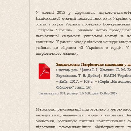
У жовтні 2015 р. Державною науково-педагогі
Національної академії педагогічних наук України сп
освіти і науки України проведено Всеукраїнськи
патріота України». Головною метою проведеног
патріотичної свідомості учнівської молоді за д
колективу. У рамках заходу відбувся конкурс автор
увійшли до збірника «З Україною в серці». У 
патріотичного малюнку.
Завантажити: Патріотичне виховання у шк
: метод. рек. / [авт.: І. І. Хемчян, Л. М. 
Березівська, Т. В. Добко] ; НАПН України
– Київ, 2017. – 103 c. – (Серія „На допом
бібліотек” ; вип. 16).
Завантажено: 981, размер: 1.6 MB, дата: 15.Вер.2017
Методичні рекомендації підготовлено з метою вдоск
закладів з національно-патріотичного виховання. В
бібліотеки, розглянуто питання комплектування ф
підготовки рекомендаційних бібліографічних пос