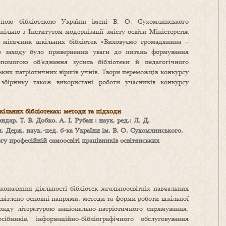
чною бібліотекою України імені В. О. Сухомлинського
ільно з Інститутом модернізації змісту освіти Міністерства
й місячник шкільних бібліотек «Виховуємо громадянина –
о заходу було привернення уваги до питань формування
опомогою об’єднання зусиль бібліотеки й педагогічного
ських патріотичних віршів учнів. Твори переможців конкурсу
збірнику також використані роботи учасників конкурсу
ільних бібліотеках: методи та підходи
Бондар, Т. В. Добко, А. І. Рубан ; наук. ред.: Л. Д.
, Держ. наук.-пед. б-ка України ім. В. О. Сухомлинського.
огу професійній самоосвіті працівників освітянських
оналення діяльності бібліотек загальноосвітніх навчальних
исвітлено основні напрями, методи та форми роботи шкільної
онду літературою національно-патріотичного спрямування,
ібників, інформаційно-бібліографічного обслуговування