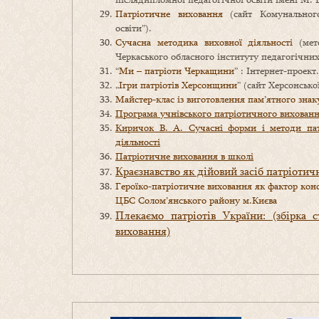
Патріотичне виховання
(сайт Комунального
освіти”).
Сучасна методика виховної діяльності
(мето
Черкаського обласного інституту педагогічних
“
Ми – патріоти Черкащини
” : Інтернет-проект.
„
Ігри патріотів Херсонщини
” (сайт Херсонсько
Майстер-клас із виготовлення пам’ятного знак
Програма учнівського патріотичного виховання
Киричок В. А. Сучасні форми і методи па
діяльності
Патріотичне виховання в школі
Краєзнавство як дійовий засіб патріоти
Героїко-патріотичне виховання як фактор консо
ЦБС Солом’янського району м.Києва
Плекаємо патріотів України: (збірка 
виховання)