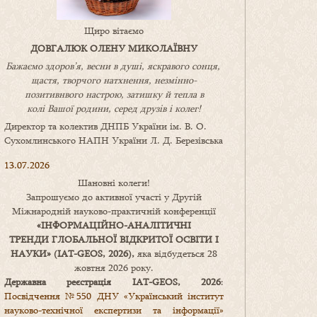
Щиро вітаємо
ДОВГАЛЮК ОЛЕНУ МИКОЛАЇВНУ
Бажаємо здоров’я, весни в душі, яскравого сонця,
щастя, творчого натхнення, незмінно-
позитивнвого настрою, затишку
й
тепла в
колі
В
ашої
родини
,
серед друзів і колег!
Директор та колектив ДНПБ України ім. В. О.
Сухомлинського НАПН України Л. Д. Березівська
13.07.2026
Шановні колеги!
Запрошуємо до активної участі у Другій
Міжнародній науково-практичній конференції
«
ІНФОРМАЦІЙНО-АНАЛІТИЧНІ
ТРЕНДИ
ГЛОБАЛЬНОЇ ВІДКРИТОЇ ОСВІТИ І
НАУКИ
» (IAT-GEOS, 2026),
яка відбудеться 28
жовтня 2026 року.
Державна реєстрація IAT-GEOS, 2026
:
Посвідчення №550 ДНУ «Український інститут
науково-технічної експертизи та інформації»