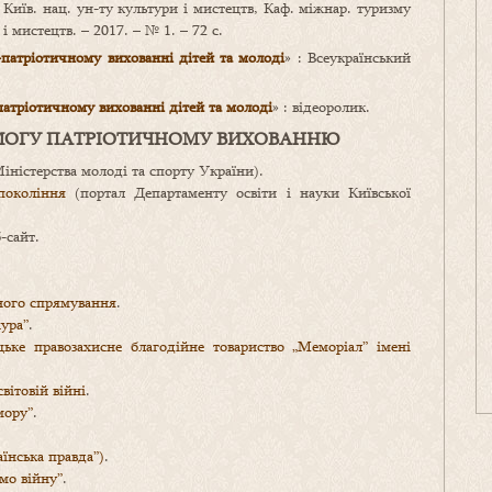
 Київ. нац. ун-ту культури і мистецтв, Каф. міжнар. туризму
і мистецтв. – 2017. – № 1. – 72 с.
-патріотичному вихованні дітей та молоді
» : Всеукраїнський
патріотичному вихованні дітей та молоді
» : відеоролик.
ОМОГУ ПАТРІОТИЧНОМУ ВИХОВАННЮ
іністерства молоді та спорту України).
покоління
(портал Департаменту освіти і науки Київської
-сайт.
чного спрямування
.
ура”
.
цьке правозахисне благодійне товариство „Меморіал” імені
вітовій війні
.
мору”
.
аїнська правда”)
.
мо війну”
.