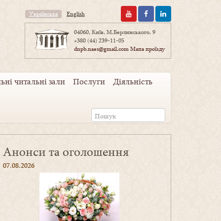
Українська
English
04060, Київ, М.Берлинського, 9
+380 (44) 239-11-05
dnpb.naes@gmail.com
Мапа проїзду
ьні читальні зали
Послуги
Діяльність
Анонси та оголошення
07.08.2026