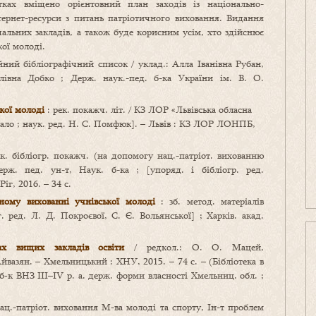
тках вміщено орієнтовний план заходів із національно-
нтернет-ресурси з питань патріотичного виховання. Видання
чальних закладів, а також буде корисним усім, хто здійснює
кої молоді.
ний бібліографічний список / уклад.: Алла Іванівна Рубан,
лівна Добко ; Держ. наук.-пед. б-ка України ім. В. О.
кої молоді
: рек. покажч. літ. / КЗ ЛОР «Львівська обласна
ркало ; наук. ред. Н. С. Помфюк]. – Львів : КЗ ЛОР ЛОНПБ,
ек. бібліогр. покажч. (на допомогу нац.-патріот. вихованню
ерж. пед. ун-т, Наук. б-ка ; [упоряд. і бібліогр. ред.
іг, 2016. – 34 с.
чному вихованні учнівської молоді
: зб. метод. матеріалів
г. ред. Л. Д. Покроєвої, С. Є. Вольянської] ; Харків. акад.
ках вищих закладів освіти
/ редкол.: О. О. Мацей,
йвазян. – Хмельницький : ХНУ, 2015. – 74 с. – (Бібліотека в
б‑к ВНЗ ІІІ–IV р. а. держ. форми власності Хмельниц. обл. ;
нац.-патріот. виховання М-ва молоді та спорту, Ін-т проблем