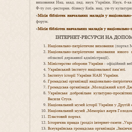
виховання Нац. акад. пед. наук України, Наук. б-ка
Ф-ту гот.-ресторан. бізнесу Київ. нац. ун-ту культури 
«
Місія бібліотек навчальних закладів у національно
форум.
«
Місія бібліотек навчальних закладів у національно-
ІНТЕРНЕТ-РЕСУРСИ НА ДОП
Національно-патріотичне виховання
(портал М
Національно-патріотичне виховання юного 
обласної державної адміністрації).
Міністерство оборони України
: офіційний веб
Український інститут національної пам’яті
.
Інститут історії України НАН України
.
Громадські організації національно-патріоти
Громадська організація „Молодіжний клуб Дж
Українське добровільне культурно-просвітни
Василя Стуса
.
Національний музей історії України у Другій с
Національний музей „Меморіал жертв Голодо
Пластовий портал
.
Історична правда (розділ інтернет-газети „Укр
Всеукраїнська громадська організація „Закінчи