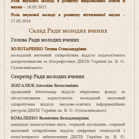
Роль наукової молоді в розвитку національної освіти й
науки
– 18.05.2017
Роль наукової молоді в розвитку вітчизняної науки
–
17.05.2016
Склад Ради молодих вчених
Голова Ради молодих вчених
ЗОЛОТАРЕНКО Тетяна Олександрівна
молодший науковий співробітник відділу педагогічного
джерелознавства та біографістики ДНПБ України ім. В. О.
Сухомлинського
Секретар Ради молодих вчених
ЖИГАЛЮК Ангеліна Вячеславівна
провідний бібліотекар відділу зберігання фонду та
обслуговування користувачів; молодший науковий
співробітник відділу науково-освітніх інформаційних
ресурсів ДНПБ України ім. В. О. Сухомлинського
КОВАЛЕНКО Валентина Володимирівна
кандидат педагогічних наук, старший дослідник, старший
науковий співробітник відділу цифрових технологій і
комп’ютерного забезпечення ДНПБ України ім. В. О.