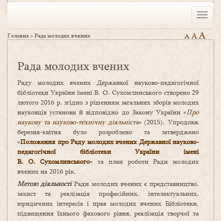
Toggle
naviga
A
A
Головна
>
Рада молодих вчених
A
Рада молодих вчених
Раду молодих вчених Державної науково-педагогічної
бібліотеки України імені В. О. Сухомлинського створено 29
лютого 2016 р. згідно з рішенням загальних зборів молодих
науковців установи й відповідно до Закону України «
Про
наукову та науково-технічну діяльність
» (2015). Упродовж
березня-квітня було розроблено та затверджено
«
Положення про Раду молодих вчених Державної науково-
педагогічної бібліотеки України імені
В. О. Сухомлинського
» та план роботи Ради молодих
вчених на 2016 рік.
Метою діяльності
Ради молодих вчених є представництво,
захист та реалізація професійних, інтелектуальних,
юридичних інтересів і прав молодих вчених Бібліотеки,
підвищення їхнього фахового рівня, реалізація творчої та