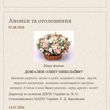
Анонси та оголошення
07.08.2026
Щиро вітаємо
ДОВГАЛЮК ОЛЕНУ МИКОЛАЇВНУ
Бажаємо здоров’я, весни в душі, яскравого сонця, щастя,
творчого натхнення, незмінно-позитивнвого настрою,
затишку
й
тепла в колі
В
ашої
родини
,
серед друзів і колег!
Директор та колектив ДНПБ України ім. В. О.
Сухомлинського НАПН України Л. Д. Березівська
13.07.2026