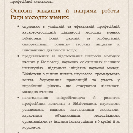
професійної активності.
Основні завдання й напрями роботи
Ради молодих вчених:
сприяння в успішній та ефективній професійній
науково-дослідній діяльності молодих вчених
Бібліотеки, їхній фаховій та особистісній
самореалізації, розвитку творчих ініціатив й
інноваційної діяльності тощо;
представлення та відстоювання інтересів молодих
вчених у Бібліотеці, наукових об’єднаннях й інших
інституціях, підтримка ініціатив наукової молоді
Бібліотеки з різних питань наукового, громадського
життя, формування пропозицій та участь у
виробленні рішень, що стосуються діяльності
молодих вчених;
налагодження співробітництва й розвиток
професійних контактів з бібліотеками, науковими
установами, вищими навчальними закладами,
науковими об’єднаннями, молодіжними
організаціями та іншими інституціями в Україні й за
кордоном;