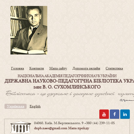
Головна
Контакти
Мапа сайту
Допомога онлайн
Статистика
НАЦІОНАЛЬНА АКАДЕМІЯ ПЕДАГОГІЧНИХ НАУК УКРАЇНИ
ДЕРЖАВНА НАУКОВО-ПЕДАГОГІЧНА БІБЛІОТЕКА УКР
В. О. СУХОМЛИНСЬКОГО
ІМЕНІ
Українська
English
04060, Київ, М.Берлинського, 9
+380 (44) 239-11-05
dnpb.naes@gmail.com
Мапа проїзду