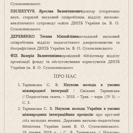
Сухомлинського
ПИЛИПЧУК Ярослав Валентинович
доктор історичних
наук, старший науковий співробітник відділу науково-
аналітичного супроводу освіти ДНПБ України ім. В. О.
Сухомлинського
ДЕРЕВЯНКО Тетяна Михайлівна
молодший науковий
співробітник відділу педагогічного джерелознавства та
біографістики ДНПБ України ім. В. О. Сухомлинського
ФІХ Валерія Валентинівна
провідний бібліотекар відділу
організації фонду та обслуговування користувачів ДНПБ
України ім. В. О. Сухомлинського
ПРО НАС
Тарнавська С. В.
Наукова молодь в умовах
міжнародної інтеграції
/ Сніжана Тарнавська
// Педагогічна газета. – 2018. – Трав. – черв. (№ 3). –
С. 3.
Тарнавська С. В.
Наукова молодь України в умовах
міжнародних інтеграційних процесів:
про круглий
стіл молодих вчених, Державна науково-педагогічна
бібліотека України імені В. О. Сухомлинського,
18 травня 2018 р. / С. В. Тарнавська // Науково-