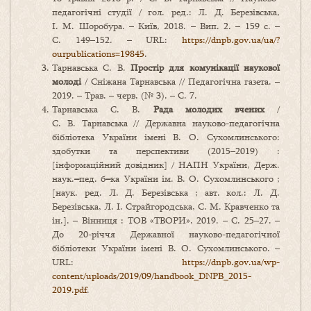
педагогічні студії / гол. ред.: Л. Д. Березівська,
І. М. Шоробура. – Київ, 2018. – Вип. 2. – 159 с. –
С. 149–152. – URL:
https://dnpb.gov.ua/ua/?
ourpublications=19845
.
Тарнавська С. В.
Простір для комунікації наукової
молоді
/ Сніжана Тарнавська // Педагогічна газета. –
2019. – Трав. – черв. (№ 3). – С. 7.
Тарнавська С. В.
Рада молодих вчених
/
C. В. Тарнавська // Державна науково-педагогічна
бібліотека України імені В. О. Сухомлинського:
здобутки та перспективи (2015–2019) :
[інформаційний довідник] / НАПН України, Держ.
наук.
–
пед. б
–
ка України ім. В. О. Сухомлинського ;
[наук. ред. Л. Д. Березівська ; авт. кол.: Л. Д.
Березівська, Л. І. Страйгородська, С. М. Кравченко та
ін.]. – Вінниця : ТОВ «ТВОРИ», 2019. – С. 25–27. –
До 20-річчя Державної науково-педагогічної
бібліотеки України імені В. О. Сухомлинського. –
URL:
https://dnpb.gov.ua/wp-
content/uploads/2019/09/handbook_DNPB_2015-
2019.pdf
.