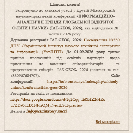
Шановні колеги!
Запрошуємо до активної участі у Другій Міжнародній
науково-практичній конференції
«
ІНФОРМАЦІЙНО-
АНАЛІТИЧНІ ТРЕНДИ
ГЛОБАЛЬНОЇ ВІДКРИТОЇ
ОСВІТИ І НАУКИ
» (IAT-GEOS, 2026),
яка відбудеться 28
жовтня 2026 року.
Державна реєстрація IAT-GEOS, 2026
:
Посвідчення №550
ДНУ «Український інститут науково-технічної експертизи
та інформації» (УкрІНТЕІ)
До
01.09.2026 року
триває
прийом пропозицій від освітніх партнерів щодо
приєднання до команди співорганізаторів та
представлення спікерів IAS-GEOS, 2026 (контакт за тел.
+380967684707).
Сайт
конференції:
https://hub.ontos.xyz/index.php/zakhody-
vniaso/konferentsii/iat-geos-2026
Реєстрація на захід за посиланням:
https://docs.google.com/forms/
d/1q2Cqq_IidSHZ2d4Rc_
u7ZDa0dLD1NIdzQMyNeuILSdI/
preview
Деталі в
інформаційному листі
.
Всі матеріали