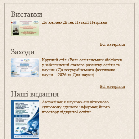
Виставки
До ювілею Дічек Наталії Петрівни
Всі матеріали
Заходи
Круглий стіл «Роль освітянських бібліотек
у забезпеченні сталого розвитку освіти та
науки» (До всеукраїнського фестивалю
науки – 2026 та Дня науки)
Всі матеріали
Наші видання
Актуалізація науково-аналітичного
супроводу єдиного інформаційного
простору відкритої освіти