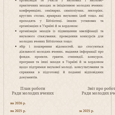
організація та участь у наукових і науково-
практичних заходах за ініціативою молодих вчених:
конференціях, семінарах, симпозіумах, лекторіях,
круглих столах, ярмарках наукових ідей тощо, які
проходять у Бібліотеці, інших установах та
організаціях в Україні й за кордоном;
організація заходів із підвищення кваліфікації та
наукового стажування, проведення конкурсів для
молодих вчених Бібліотеки тощо;
збір і поширення відомостей, що стосуються
діяльності молодих вчених, надання інформації про
фонди, проекти, гранти, стипендії, конкурси,
програми та інші заходи в Україні й за кордоном
щодо підтримки наукової молоді, консультування та
сприяння в підготовці й поданні відповідних
документів.
План роботи
Звіт про робо
Ради молодих вчених
Ради молодих вч
на 2026 р.
на 2025 р.
за 2025 р.