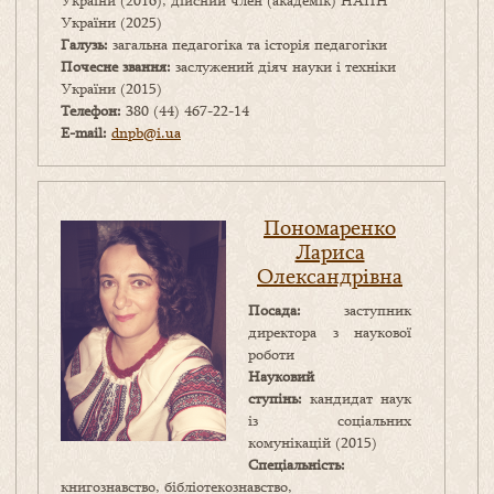
України (2016), дійсний член (академік) НАПН
України (2025)
Галузь:
загальна педагогіка та історія педагогіки
Почесне звання:
заслужений діяч науки і техніки
України (2015)
Телефон:
380 (44) 467-22-14
E-mail:
dnpb@i.ua
Пономаренко
Лариса
Олександрівна
Посада:
заступник
директора з наукової
роботи
Науковий
ступінь:
кандидат наук
із соціальних
комунікацій (2015)
Спеціальність:
книгознавство, бібліотекознавство,