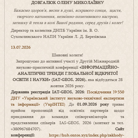
ДОВГАЛЮК ОЛЕНУ МИКОЛАЇВНУ
Бажаємо здоров’я, весни в душі, яскравого сонця, щастя,
творчого натхнення, незмінно-позитивнвого настрою,
затишку
й
тепла в колі
В
ашої
родини
,
серед друзів і колег!
Директор та колектив ДНПБ України ім. В. О.
Сухомлинського НАПН України Л. Д. Березівська
13.07.2026
Шановні колеги!
Запрошуємо до активної участі у Другій Міжнародній
науково-практичній конференції
«
ІНФОРМАЦІЙНО-
АНАЛІТИЧНІ ТРЕНДИ
ГЛОБАЛЬНОЇ ВІДКРИТОЇ
ОСВІТИ І НАУКИ
» (IAT-GEOS, 2026),
яка відбудеться 28
жовтня 2026 року.
Державна реєстрація IAT-GEOS, 2026
:
Посвідчення №550
ДНУ «Український інститут науково-технічної експертизи
та інформації» (УкрІНТЕІ)
До
01.09.2026 року
триває
прийом пропозицій від освітніх партнерів щодо
приєднання до команди співорганізаторів та
представлення спікерів IAS-GEOS, 2026 (контакт за тел.
+380967684707).
Сайт
конференції:
https://hub.ontos.xyz/index.php/zakhody-