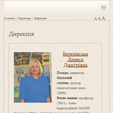
Toggle
naviga
A
A
Головна
>
Структура
>
Дирекція
A
Дирекція
Березівська
Лариса
Дмитрівна
Посада:
директор
Науковий
ступінь:
доктор
педагогічних наук
(2009)
Вчене звання:
професор
(2011), член-
кореспондент НАПН