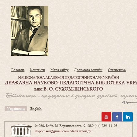
Головна
Контакти
Мапа сайту
Допомога онлайн
Статистика
НАЦІОНАЛЬНА АКАДЕМІЯ ПЕДАГОГІЧНИХ НАУК УКРАЇНИ
ДЕРЖАВНА НАУКОВО-ПЕДАГОГІЧНА БІБЛІОТЕКА УКР
В. О. СУХОМЛИНСЬКОГО
ІМЕНІ
Українська
English
04060, Київ, М.Берлинського, 9
+380 (44) 239-11-05
dnpb.naes@gmail.com
Мапа проїзду