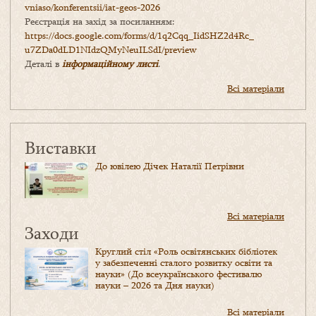
vniaso/konferentsii/iat-geos-2026
Реєстрація на захід за посиланням:
https://docs.google.com/forms/
d/1q2Cqq_IidSHZ2d4Rc_
u7ZDa0dLD1NIdzQMyNeuILSdI/
preview
Деталі в
інформаційному листі
.
Всі матеріали
Виставки
До ювілею Дічек Наталії Петрівни
Всі матеріали
Заходи
Круглий стіл «Роль освітянських бібліотек
у забезпеченні сталого розвитку освіти та
науки» (До всеукраїнського фестивалю
науки – 2026 та Дня науки)
Всі матеріали