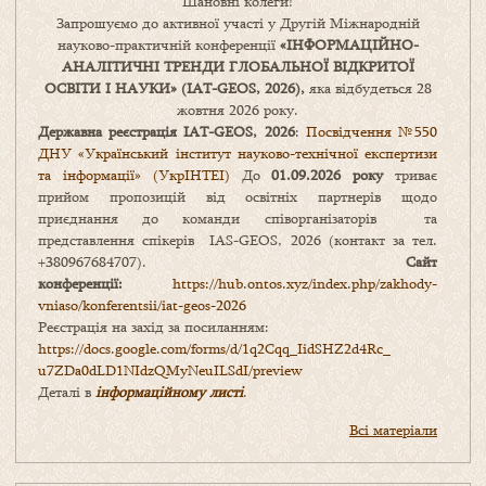
Шановні колеги!
Запрошуємо до активної участі у Другій Міжнародній
науково-практичній конференції
«
ІНФОРМАЦІЙНО-
АНАЛІТИЧНІ ТРЕНДИ
ГЛОБАЛЬНОЇ ВІДКРИТОЇ
ОСВІТИ І НАУКИ
» (IAT-GEOS, 2026),
яка відбудеться 28
жовтня 2026 року.
Державна реєстрація IAT-GEOS, 2026
:
Посвідчення №550
ДНУ «Український інститут науково-технічної експертизи
та інформації» (УкрІНТЕІ)
До
01.09.2026 року
триває
прийом пропозицій від освітніх партнерів щодо
приєднання до команди співорганізаторів та
представлення спікерів IAS-GEOS, 2026 (контакт за тел.
+380967684707).
Сайт
конференції:
https://hub.ontos.xyz/index.php/zakhody-
vniaso/konferentsii/iat-geos-2026
Реєстрація на захід за посиланням:
https://docs.google.com/forms/
d/1q2Cqq_IidSHZ2d4Rc_
u7ZDa0dLD1NIdzQMyNeuILSdI/
preview
Деталі в
інформаційному листі
.
Всі матеріали