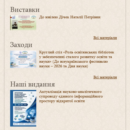
Виставки
До ювілею Дічек Наталії Петрівни
Всі матеріали
Заходи
Круглий стіл «Роль освітянських бібліотек
у забезпеченні сталого розвитку освіти та
науки» (До всеукраїнського фестивалю
науки – 2026 та Дня науки)
Всі матеріали
Наші видання
Актуалізація науково-аналітичного
супроводу єдиного інформаційного
простору відкритої освіти