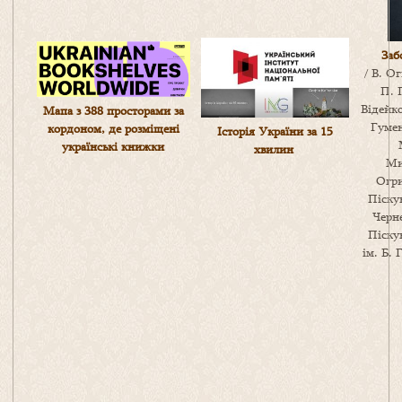
Заб
/ В. О
П. 
Відейко
Мапа з 388 просторами за
Гумен
кордоном, де розміщені
Історія України за 15
українські книжки
хвилин
Ми
Огри
Піскун
Черне
Піскун
ім. Б. 