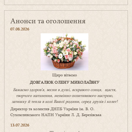
Анонси та оголошення
07.08.2026
Щиро вітаємо
ДОВГАЛЮК ОЛЕНУ МИКОЛАЇВНУ
Бажаємо здоров’я, весни в душі, яскравого сонця, щастя,
творчого натхнення, незмінно-позитивнвого настрою,
затишку
й
тепла в колі
В
ашої
родини
,
серед друзів і колег!
Директор та колектив ДНПБ України ім. В. О.
Сухомлинського НАПН України Л. Д. Березівська
13.07.2026