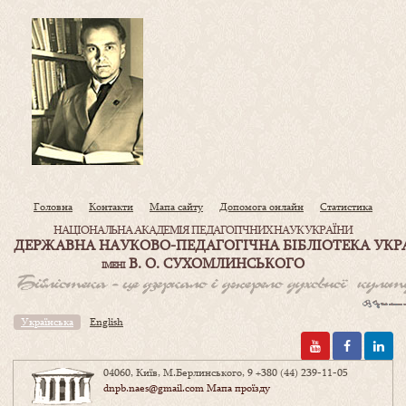
Головна
Контакти
Мапа сайту
Допомога онлайн
Статистика
НАЦІОНАЛЬНА АКАДЕМІЯ ПЕДАГОГІЧНИХ НАУК УКРАЇНИ
ДЕРЖАВНА НАУКОВО-ПЕДАГОГІЧНА БІБЛІОТЕКА УКР
В. О. СУХОМЛИНСЬКОГО
ІМЕНІ
Українська
English
04060, Київ, М.Берлинського, 9
+380 (44) 239-11-05
dnpb.naes@gmail.com
Мапа проїзду