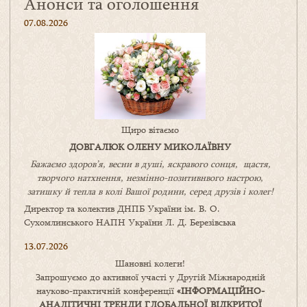
Анонси та оголошення
07.08.2026
Щиро вітаємо
ДОВГАЛЮК ОЛЕНУ МИКОЛАЇВНУ
Бажаємо здоров’я, весни в душі, яскравого сонця, щастя,
творчого натхнення, незмінно-позитивнвого настрою,
затишку
й
тепла в колі
В
ашої
родини
,
серед друзів і колег!
Директор та колектив ДНПБ України ім. В. О.
Сухомлинського НАПН України Л. Д. Березівська
13.07.2026
Шановні колеги!
Запрошуємо до активної участі у Другій Міжнародній
науково-практичній конференції
«
ІНФОРМАЦІЙНО-
АНАЛІТИЧНІ ТРЕНДИ
ГЛОБАЛЬНОЇ ВІДКРИТОЇ