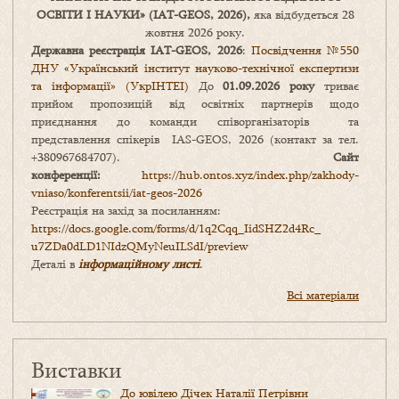
ОСВІТИ І НАУКИ
» (IAT-GEOS, 2026),
яка відбудеться 28
жовтня 2026 року.
Державна реєстрація IAT-GEOS, 2026
:
Посвідчення №550
ДНУ «Український інститут науково-технічної експертизи
та інформації» (УкрІНТЕІ)
До
01.09.2026 року
триває
прийом пропозицій від освітніх партнерів щодо
приєднання до команди співорганізаторів та
представлення спікерів IAS-GEOS, 2026 (контакт за тел.
+380967684707).
Сайт
конференції:
https://hub.ontos.xyz/index.php/zakhody-
vniaso/konferentsii/iat-geos-2026
Реєстрація на захід за посиланням:
https://docs.google.com/forms/
d/1q2Cqq_IidSHZ2d4Rc_
u7ZDa0dLD1NIdzQMyNeuILSdI/
preview
Деталі в
інформаційному листі
.
Всі матеріали
Виставки
До ювілею Дічек Наталії Петрівни