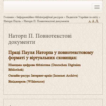
Toggle
naviga
Головна
>
Інформаційно-бібліографічні ресурси
>
Педагоги України та світу
>
A
A
Наторп Пауль
>
Наторп П. Повнотекстові документи
A
Наторп П. Повнотекстові
документи
Праці
Пауля Наторпа
у повнотекстовому
форматі у віртуальних сховищах
:
Німецька цифрова бібліотека (Deutschen Digitalen
Bibliothek)
Онлайн-ресурс Інтернет-архів (
Internet
Archive
)
Вікіджерела
(
Wikisource
)