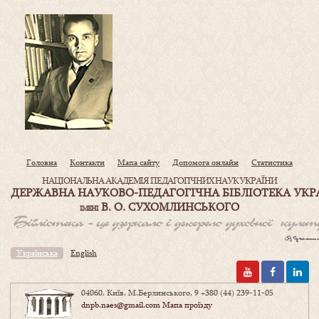
Головна
Контакти
Мапа сайту
Допомога онлайн
Статистика
НАЦІОНАЛЬНА АКАДЕМІЯ ПЕДАГОГІЧНИХ НАУК УКРАЇНИ
ДЕРЖАВНА НАУКОВО-ПЕДАГОГІЧНА БІБЛІОТЕКА УКР
В. О. СУХОМЛИНСЬКОГО
ІМЕНІ
Українська
English
04060, Київ, М.Берлинського, 9
+380 (44) 239-11-05
dnpb.naes@gmail.com
Мапа проїзду