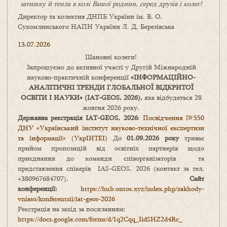
затишку
й
тепла в колі
В
ашої
родини
,
серед друзів і колег!
Директор та колектив ДНПБ України ім. В. О.
Сухомлинського НАПН України Л. Д. Березівська
13.07.2026
Шановні колеги!
Запрошуємо до активної участі у Другій Міжнародній
науково-практичній конференції
«
ІНФОРМАЦІЙНО-
АНАЛІТИЧНІ ТРЕНДИ
ГЛОБАЛЬНОЇ ВІДКРИТОЇ
ОСВІТИ І НАУКИ
» (IAT-GEOS, 2026),
яка відбудеться 28
жовтня 2026 року.
Державна реєстрація IAT-GEOS, 2026
:
Посвідчення №550
ДНУ «Український інститут науково-технічної експертизи
та інформації» (УкрІНТЕІ)
До
01.09.2026 року
триває
прийом пропозицій від освітніх партнерів щодо
приєднання до команди співорганізаторів та
представлення спікерів IAS-GEOS, 2026 (контакт за тел.
+380967684707).
Сайт
конференції:
https://hub.ontos.xyz/index.php/zakhody-
vniaso/konferentsii/iat-geos-2026
Реєстрація на захід за посиланням:
https://docs.google.com/forms/
d/1q2Cqq_IidSHZ2d4Rc_