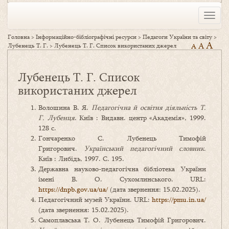
Toggle
naviga
Головна
>
Інформаційно-бібліографічні ресурси
>
Педагоги України та світу
>
A
A
Лубенець Т. Г.
>
Лубенець Т. Г. Список використаних джерел
A
Лубенець Т. Г. Список
використаних джерел
Волошина В. Я.
Педагогічна й освітня діяльність Т.
Г. Лубенця
. Київ : Видавн. центр «Академія», 1999.
128 с.
Гончаренко С. Лубенець Тимофій
Григорович.
Український педагогічний словник
.
Київ : Либідь, 1997. С. 195.
Державна науково-педагогічна бібліотека України
імені В. О. Сухомлинського. URL:
https://dnpb.gov.ua/ua/
(дата звернення: 15.02.2025).
Педагогічний музей України. URL:
https://pmu.in.ua/
(дата звернення: 15.02.2025).
Самоплавська Т. О. Лубенець Тимофій Григорович.