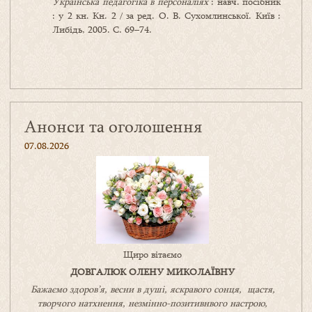
Українська педагогіка в персоналіях
: навч. посібник
: у 2 кн. Кн. 2 / за ред. О. В. Сухомлинської. Київ :
Либідь, 2005. С. 69–74.
Анонси та оголошення
07.08.2026
Щиро вітаємо
ДОВГАЛЮК ОЛЕНУ МИКОЛАЇВНУ
Бажаємо здоров’я, весни в душі, яскравого сонця, щастя,
творчого натхнення, незмінно-позитивнвого настрою,