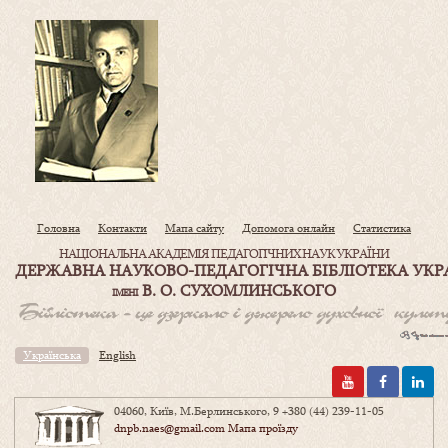
Головна
Контакти
Мапа сайту
Допомога онлайн
Статистика
НАЦІОНАЛЬНА АКАДЕМІЯ ПЕДАГОГІЧНИХ НАУК УКРАЇНИ
ДЕРЖАВНА НАУКОВО-ПЕДАГОГІЧНА БІБЛІОТЕКА УКР
В. О. СУХОМЛИНСЬКОГО
ІМЕНІ
Українська
English
04060, Київ, М.Берлинського, 9
+380 (44) 239-11-05
dnpb.naes@gmail.com
Мапа проїзду