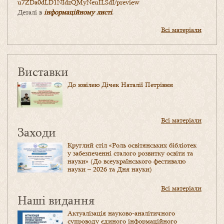
u7ZDa0dLD1NIdzQMyNeuILSdI/
preview
Деталі в
інформаційному листі
.
Всі матеріали
Виставки
До ювілею Дічек Наталії Петрівни
Всі матеріали
Заходи
Круглий стіл «Роль освітянських бібліотек
у забезпеченні сталого розвитку освіти та
науки» (До всеукраїнського фестивалю
науки – 2026 та Дня науки)
Всі матеріали
Наші видання
Актуалізація науково-аналітичного
супроводу єдиного інформаційного