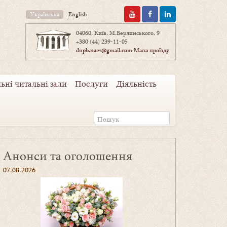
Українська
English
04060, Київ, М.Берлинського, 9
+380 (44) 239-11-05
dnpb.naes@gmail.com
Мапа проїзду
ьні читальні зали
Послуги
Діяльність
Анонси та оголошення
07.08.2026