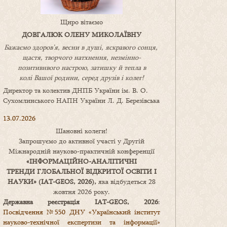
Щиро вітаємо
ДОВГАЛЮК ОЛЕНУ МИКОЛАЇВНУ
Бажаємо здоров’я, весни в душі, яскравого сонця,
щастя, творчого натхнення, незмінно-
позитивнвого настрою, затишку
й
тепла в
колі
В
ашої
родини
,
серед друзів і колег!
Директор та колектив ДНПБ України ім. В. О.
Сухомлинського НАПН України Л. Д. Березівська
13.07.2026
Шановні колеги!
Запрошуємо до активної участі у Другій
Міжнародній науково-практичній конференції
«
ІНФОРМАЦІЙНО-АНАЛІТИЧНІ
ТРЕНДИ
ГЛОБАЛЬНОЇ ВІДКРИТОЇ ОСВІТИ І
НАУКИ
» (IAT-GEOS, 2026),
яка відбудеться 28
жовтня 2026 року.
Державна реєстрація IAT-GEOS, 2026
:
Посвідчення №550 ДНУ «Український інститут
науково-технічної експертизи та інформації»