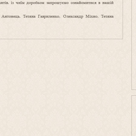
антів, із чиїм доробком запрошуємо ознайомитися в нашій
ія Антонець, Тетяна Гавриленко, Олександр Міхно, Тетяна