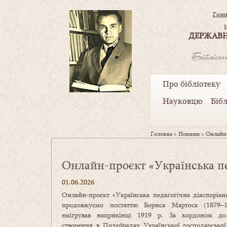
Голо
ДЕРЖАВН
Про бібліотеку
Науковцю
Біб
Головна
>
Новини
>
Онлайн-
Онлайн-проєкт «Українська пе
01.06.2026
Онлайн-проєкт «Українська педагогічна діаспоріан
продовжуємо постаттю Бориса Мартоса (1879–1
емігрував наприкінці 1919 р. За кордоном до
створення в Подєбрадах Української господарської