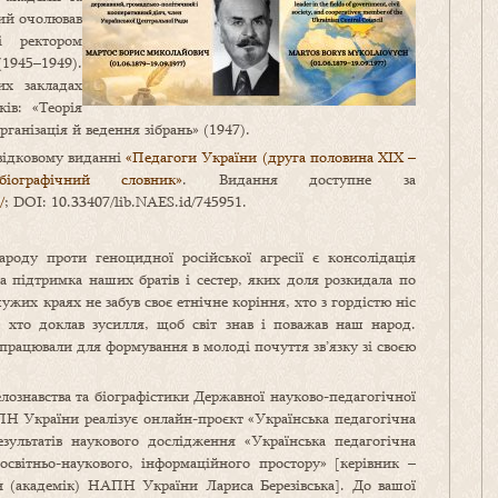
кий очолював
і ректором
1945–1949).
х закладах
ів: «Теорія
рганізація й ведення зібрань» (1947).
овідковому виданні
«Педагоги України (друга половина ХІХ –
ографічний словник»
. Видання доступне за
/
; DOI: 10.33407/lib.NAES.id/745951.
роду проти геноцидної російської агресії є консолідація
ка підтримка наших братів і сестер, яких доля розкидала по
ужих краях не забув своє етнічне коріння, хто з гордістю ніс
ї, хто доклав зусилля, щоб світ знав і поважав наш народ.
працювали для формування в молоді почуття зв’язку зі своєю
лознавства та біографістики Державної науково-педагогічної
ПН України реалізує онлайн-проєкт «Українська педагогічна
зультатів наукового дослідження «Українська педагогічна
 освітньо-наукового, інформаційного простору» [керівник –
н (академік) НАПН України Лариса Березівська]. До вашої