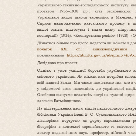
Українського технічно-господарського інституту, я
протягом 1936–1938 рр.; став засновником 
Української вищої школи економіки в Мюнхені (
Сприяв налагодженню навчального процесу в ци
вищої освіти, підготував і видав низку підручник
кооперації» (1924), «Кооперативна ревізія» (1928), «О
Дізнатися більше про цього педагога ви можете в д
початок ХХІ ст.): енциклопедичний бі
покликаннями:
https://lib.iitta.gov.ua/id/eprint/745951
Довідково про проєкт
Однією з умов успішної боротьби українського на
світового українства. Як ніколи нам потрібна всіля
всій планеті Земля. Ми також пам’ятаємо тих, хто в ч
у свідомості свою належність до української наці
Особливо шануємо педагогів, котрі на чужині щиро 
далекою Батьківщиною.
На підтвердження цього відділ педагогічного джере
бібліотеки України імені В. О. Сухомлинського НА
діаспоріана: портрети» як форму впровадження ре
біографіка в контексті європейського та світового
доктор педагогічних наук, професор, дійсний чле