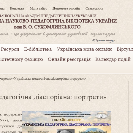
вна
Контакти
Мапа сайту
Допомога онлайн
Статистика
НАЦІОНАЛЬНА АКАДЕМІЯ ПЕДАГОГІЧНИХ НАУК УКРАЇНИ
А НАУКОВО-ПЕДАГОГІЧНА БІБЛІОТЕКА УКРАЇНИ
В. О. СУХОМЛИНСЬКОГО
ІМЕНІ
Ресурси
Е-бібліотека
Українська мова онлайн
Віртуал
ліотечному фахівцю
Онлайн реєстрація
Календар подій
проєкт «Українська педагогічна діаспоріана: портрети»
дагогічна діаспоріана: портрети»
а: портрети»
977), який
лучився до
 академії та