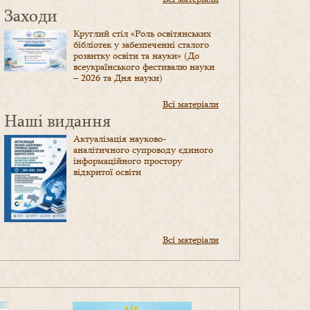
Заходи
Круглий стіл «Роль освітянських
бібліотек у забезпеченні сталого
розвитку освіти та науки» (До
всеукраїнського фестивалю науки
– 2026 та Дня науки)
Всі матеріали
Наші видання
Актуалізація науково-
аналітичного супроводу єдиного
інформаційного простору
відкритої освіти
Всі матеріали