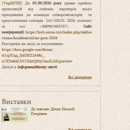
(УкрІНТЕІ)
До
01.09.2026 року
триває прийом
пропозицій від освітніх партнерів щодо
приєднання до команди співорганізаторів та
представлення спікерів IAS-GEOS, 2026 (контакт
за тел. +380967684707).
Сайт
конференції:
https://hub.ontos.xyz/index.php/zakhody-
vniaso/konferentsii/iat-geos-2026
Реєстрація на захід за посиланням:
https://docs.google.com/forms/
d/1q2Cqq_IidSHZ2d4Rc_
u7ZDa0dLD1NIdzQMyNeuILSdI/
preview
Деталі в
інформаційному листі
.
Всі матеріали
Виставки
До ювілею Дічек Наталії
Петрівни
Всі матеріали