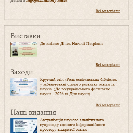
Деталі в
інформаційному листі
.
Всі матеріали
Виставки
До ювілею Дічек Наталії Петрівни
Всі матеріали
Заходи
Круглий стіл «Роль освітянських бібліотек
у забезпеченні сталого розвитку освіти та
науки» (До всеукраїнського фестивалю
науки – 2026 та Дня науки)
Всі матеріали
Наші видання
Актуалізація науково-аналітичного
супроводу єдиного інформаційного
простору відкритої освіти