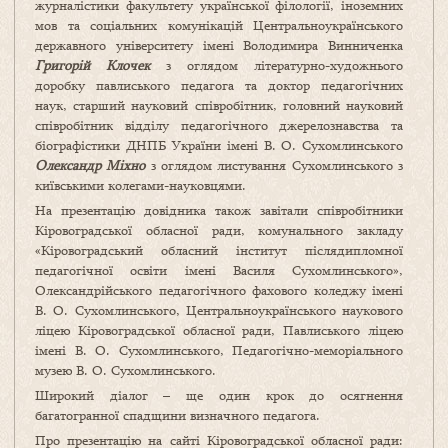
журналістики факультету української філології, іноземних
мов та соціальних комунікацій Центральноукраїнського
державного університету імені Володимира Винниченка
Григорій
Клочек
з оглядом літературно-художнього
доробку павлиського педагога та доктор педагогічних
наук, старший науковий співробітник, головний науковий
співробітник відділу педагогічного джерелознавства та
біографістики ДНПБ України імені В. О. Сухомлинського
Олександр Міхно
з оглядом листування Сухомлинського з
київськими колегами-науковцями.
На презентацію довідника також завітали співробітники
Кіровоградської обласної ради, комунального закладу
«Кіровоградський обласний інститут післядипломної
педагогічної освіти імені Василя Сухомлинського»,
Олександрійського педагогічного фахового коледжу імені
В. О. Сухомлинського, Центральноукраїнського наукового
ліцею Кіровоградської обласної ради, Павлиського ліцею
імені В. О. Сухомлинського, Педагогічно-меморіального
музею В. О. Сухомлинського.
Широкий діалог – ще один крок до осягнення
багатогранної спадщини визначного педагога.
Про презентацію на сайті Кіровоградської обласної ради: