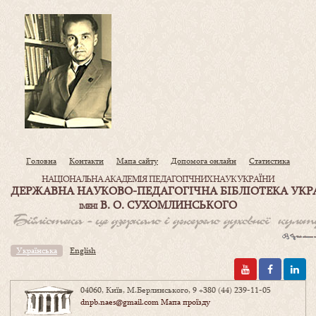
Головна
Контакти
Мапа сайту
Допомога онлайн
Статистика
НАЦІОНАЛЬНА АКАДЕМІЯ ПЕДАГОГІЧНИХ НАУК УКРАЇНИ
ДЕРЖАВНА НАУКОВО-ПЕДАГОГІЧНА БІБЛІОТЕКА УКР
В. О. СУХОМЛИНСЬКОГО
ІМЕНІ
Українська
English
04060, Київ, М.Берлинського, 9
+380 (44) 239-11-05
dnpb.naes@gmail.com
Мапа проїзду