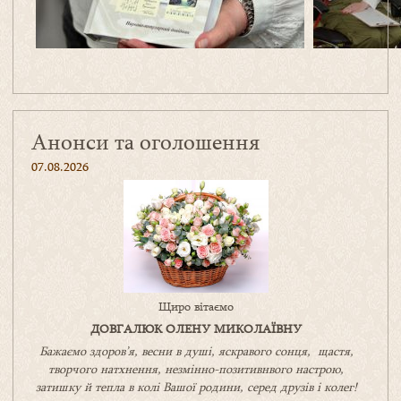
Анонси та оголошення
07.08.2026
Щиро вітаємо
ДОВГАЛЮК ОЛЕНУ МИКОЛАЇВНУ
Бажаємо здоров’я, весни в душі, яскравого сонця, щастя,
творчого натхнення, незмінно-позитивнвого настрою,
затишку
й
тепла в колі
В
ашої
родини
,
серед друзів і колег!