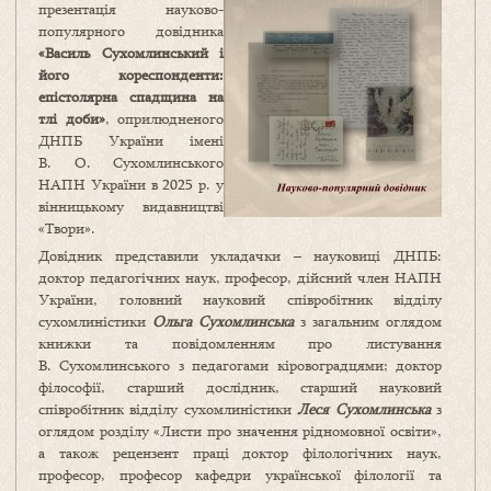
презентація науково-
популярного довідника
«Василь Сухомлинський і
його кореспонденти:
епістолярна спадщина на
тлі доби»
, оприлюдненого
ДНПБ України імені
В. О. Сухомлинського
НАПН України в 2025 р. у
вінницькому видавництві
«Твори».
Довідник представили укладачки – науковиці ДНПБ:
доктор педагогічних наук, професор, дійсний член НАПН
України, головний науковий співробітник відділу
сухомлиністики
Ольга Сухомлинська
з загальним оглядом
книжки та повідомленням про листування
В. Сухомлинського з педагогами кіровоградцями; доктор
філософії, старший дослідник, старший науковий
співробітник відділу сухомлиністики
Леся Сухомлинська
з
оглядом розділу «Листи про значення рідномовної освіти»,
а також рецензент праці доктор філологічних наук,
професор, професор кафедри української філології та