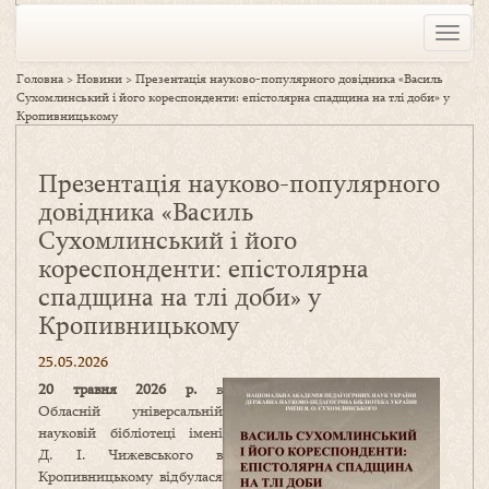
Toggle
naviga
Головна
>
Новини
>
Презентація науково-популярного довідника «Василь
Сухомлинський і його кореспонденти: епістолярна спадщина на тлі доби» у
Кропивницькому
Презентація науково-популярного
довідника «Василь
Сухомлинський і його
кореспонденти: епістолярна
спадщина на тлі доби» у
Кропивницькому
25.05.2026
20 травня 2026 р.
в
Обласній універсальній
науковій бібліотеці імені
Д. І. Чижевського в
Кропивницькому відбулася