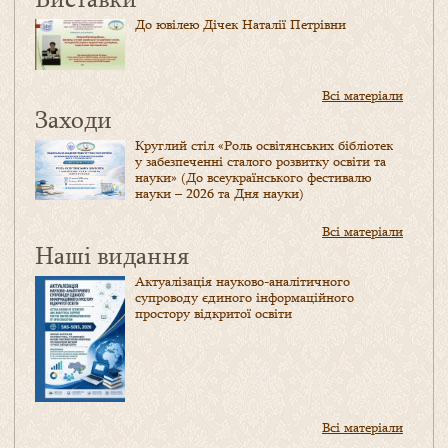
До ювілею Дічек Наталії Петрівни
Всі матеріали
Заходи
Круглий стіл «Роль освітянських бібліотек
у забезпеченні сталого розвитку освіти та
науки» (До всеукраїнського фестивалю
науки – 2026 та Дня науки)
Всі матеріали
Наші видання
Актуалізація науково-аналітичного
супроводу єдиного інформаційного
простору відкритої освіти
Всі матеріали