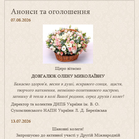
Анонси та оголошення
07.08.2026
Щиро вітаємо
ДОВГАЛЮК ОЛЕНУ МИКОЛАЇВНУ
Бажаємо здоров’я, весни в душі, яскравого сонця, щастя,
творчого натхнення, незмінно-позитивнвого настрою,
затишку
й
тепла в колі
В
ашої
родини
,
серед друзів і колег!
Директор та колектив ДНПБ України ім. В. О.
Сухомлинського НАПН України Л. Д. Березівська
13.07.2026
Шановні колеги!
Запрошуємо до активної участі у Другій Міжнародній