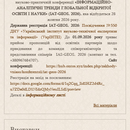
науково-практичній конференції
«
ІНФОРМАЦІЙНО-
АНАЛІТИЧНІ ТРЕНДИ
ГЛОБАЛЬНОЇ ВІДКРИТОЇ
ОСВІТИ І НАУКИ
» (IAT-GEOS, 2026),
яка відбудеться 28
жовтня 2026 року.
Державна реєстрація IAT-GEOS, 2026
:
Посвідчення №550
ДНУ «Український інститут науково-технічної експертизи
та інформації» (УкрІНТЕІ)
До
01.09.2026 року
триває
прийом пропозицій від освітніх партнерів щодо
приєднання до команди співорганізаторів та
представлення спікерів IAS-GEOS, 2026 (контакт за тел.
+380967684707).
Сайт
конференції:
https://hub.ontos.xyz/index.php/zakhody-
vniaso/konferentsii/iat-geos-2026
Реєстрація на захід за посиланням:
https://docs.google.com/forms/
d/1q2Cqq_IidSHZ2d4Rc_
u7ZDa0dLD1NIdzQMyNeuILSdI/
preview
Деталі в
інформаційному листі
.
Всі матеріали
Виставки