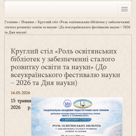
Toggle
naviga
Головна
>
Новини
>
Круглий стіл «Роль освітянських бібліотек у забезпеченні
сталого розвитку освіти та науки» (До всеукраїнського фестивалю науки – 2026
та Дня науки)
Круглий стіл «Роль освітянських
бібліотек у забезпеченні сталого
розвитку освіти та науки» (До
всеукраїнського фестивалю науки
– 2026 та Дня науки)
16.05.2026
15 травня
2026 р
.