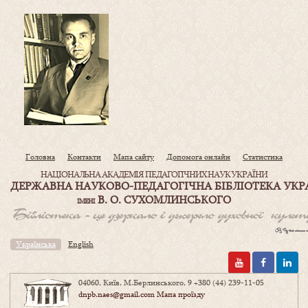
Головна
Контакти
Мапа сайту
Допомога онлайн
Статистика
НАЦІОНАЛЬНА АКАДЕМІЯ ПЕДАГОГІЧНИХ НАУК УКРАЇНИ
ДЕРЖАВНА НАУКОВО-ПЕДАГОГІЧНА БІБЛІОТЕКА УКР
В. О. СУХОМЛИНСЬКОГО
ІМЕНІ
Українська
English
04060, Київ, М.Берлинського, 9
+380 (44) 239-11-05
dnpb.naes@gmail.com
Мапа проїзду