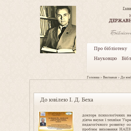
Голо
ДЕРЖАВН
Про бібліотеку
Науковцю
Біб
Головна
>
Виставки
>
До юві
До ювілею І. Д. Беха
доктора психологічних н
діяча науки і техніки Укра
педагогічного розвитку ос
проблем виховання НАПН 