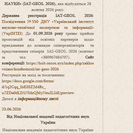
НАУКИ
» (IAT-GEOS, 2026),
яка відбудеться 28
жовтня 2026 року.
Державна реєстрація IAT-GEOS, 2026
:
Посвідчення №550 ДНУ «Український інститут
науково-технічної експертизи та інформації»
(УкрІНТЕІ)
До
01.09.2026 року
триває прийом
пропозицій від освітніх партнерів щодо
приєднання до команди співорганізаторів та
представлення спікерів IAS-GEOS, 2026 (контакт
за тел. +380967684707).
Сайт
конференції:
https://hub.ontos.xyz/index.php/zakhody-
vniaso/konferentsii/iat-geos-2026
Реєстрація на захід за посиланням:
https://docs.google.com/forms/
d/1q2Cqq_IidSHZ2d4Rc_
u7ZDa0dLD1NIdzQMyNeuILSdI/
preview
Деталі в
інформаційному листі
.
23.06.2026
Від Національної академії педагогічних наук
України
Національна академія педагогічних наук України