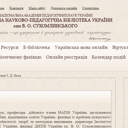
вна
Контакти
Мапа сайту
Допомога онлайн
Статистика
НАЦІОНАЛЬНА АКАДЕМІЯ ПЕДАГОГІЧНИХ НАУК УКРАЇНИ
А НАУКОВО-ПЕДАГОГІЧНА БІБЛІОТЕКА УКРАЇНИ
В. О. СУХОМЛИНСЬКОГО
ІМЕНІ
Ресурси
Е-бібліотека
Українська мова онлайн
Віртуал
ліотечному фахівцю
Онлайн реєстрація
Календар подій
лею І. Д. Беха
аук, професора, дійсного члена НАПН України, заслуженого
їни, відмінника освіти України, фахівця із проблем психолого-
обистості, теорії та методики виховання, директора Інституту
України, фахівці ДНПБ України ім. В. О. Сухомлинського