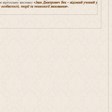
 віртуальну виставку
«
Іван Дмитрович Бех – відомий учений у
 особистості, теорії та технології виховання
».