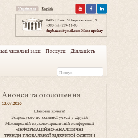
Українська
English
04060, Київ, М.Берлинського, 9
+380 (44) 239-11-05
dnpb.naes@gmail.com
Мапа проїзду
ьні читальні зали
Послуги
Діяльність
Анонси та оголошення
13.07.2026
Шановні колеги!
Запрошуємо до активної участі у Другій
Міжнародній науково-практичній конференції
«
ІНФОРМАЦІЙНО-АНАЛІТИЧНІ
ТРЕНДИ
ГЛОБАЛЬНОЇ ВІДКРИТОЇ ОСВІТИ І