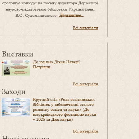
оголошує конкурс на посаду директора Державної
науково-педагогічної бібліотеки України імені
В.О. Сухомлинського.
Детальніше...
Всі матеріали
Виставки
До ювілею Дічек Наталії
Петрівни
Всі матеріали
Заходи
Круглий стіл «Роль освітянських
бібліотек у забезпеченні сталого
розвитку освіти та науки» (До
всеукраїнського фестивалю науки
– 2026 та Дня науки)
Всі матеріали
Наші видання