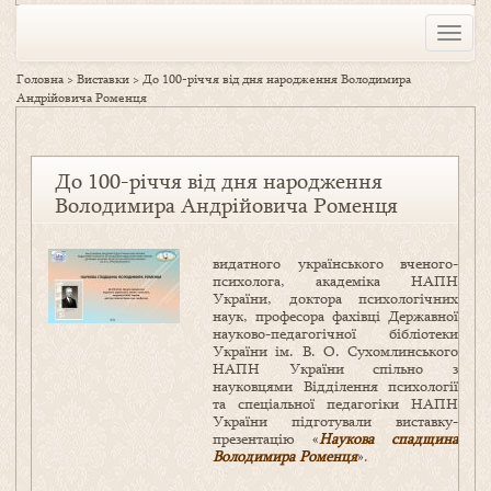
Toggle
naviga
Головна
>
Виставки
>
До 100-річчя від дня народження Володимира
Андрійовича Роменця
До 100-річчя від дня народження
Володимира Андрійовича Роменця
видатного українського вченого-
психолога, академіка НАПН
України, доктора психологічних
наук, професора фахівці Державної
науково-педагогічної бібліотеки
України ім. В. О. Сухомлинського
НАПН України спільно з
науковцями Відділення психології
та спеціальної педагогіки НАПН
України підготували виставку-
презентацію «
Наукова спадщина
Володимира Роменця
».