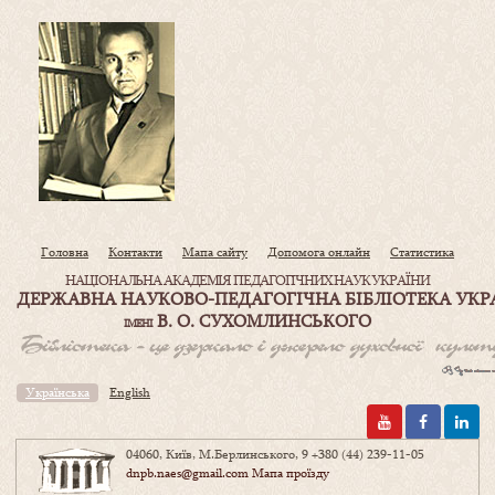
Головна
Контакти
Мапа сайту
Допомога онлайн
Статистика
НАЦІОНАЛЬНА АКАДЕМІЯ ПЕДАГОГІЧНИХ НАУК УКРАЇНИ
ДЕРЖАВНА НАУКОВО-ПЕДАГОГІЧНА БІБЛІОТЕКА УКР
В. О. СУХОМЛИНСЬКОГО
ІМЕНІ
Українська
English
04060, Київ, М.Берлинського, 9
+380 (44) 239-11-05
dnpb.naes@gmail.com
Мапа проїзду