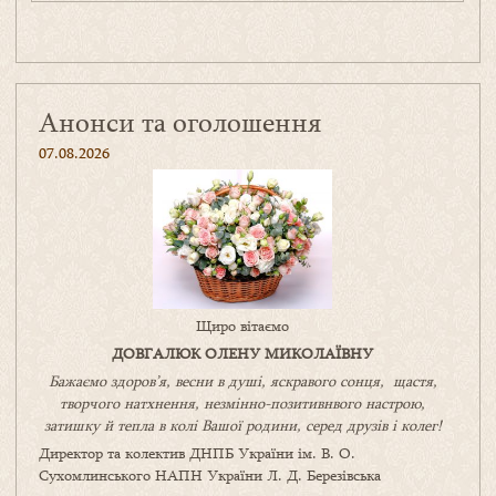
Анонси та оголошення
07.08.2026
Щиро вітаємо
ДОВГАЛЮК ОЛЕНУ МИКОЛАЇВНУ
Бажаємо здоров’я, весни в душі, яскравого сонця, щастя,
творчого натхнення, незмінно-позитивнвого настрою,
затишку
й
тепла в колі
В
ашої
родини
,
серед друзів і колег!
Директор та колектив ДНПБ України ім. В. О.
Сухомлинського НАПН України Л. Д. Березівська