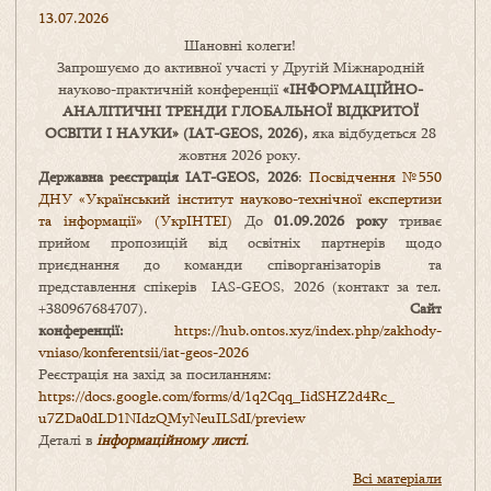
13.07.2026
Шановні колеги!
Запрошуємо до активної участі у Другій Міжнародній
науково-практичній конференції
«
ІНФОРМАЦІЙНО-
АНАЛІТИЧНІ ТРЕНДИ
ГЛОБАЛЬНОЇ ВІДКРИТОЇ
ОСВІТИ І НАУКИ
» (IAT-GEOS, 2026),
яка відбудеться 28
жовтня 2026 року.
Державна реєстрація IAT-GEOS, 2026
:
Посвідчення №550
ДНУ «Український інститут науково-технічної експертизи
та інформації» (УкрІНТЕІ)
До
01.09.2026 року
триває
прийом пропозицій від освітніх партнерів щодо
приєднання до команди співорганізаторів та
представлення спікерів IAS-GEOS, 2026 (контакт за тел.
+380967684707).
Сайт
конференції:
https://hub.ontos.xyz/index.php/zakhody-
vniaso/konferentsii/iat-geos-2026
Реєстрація на захід за посиланням:
https://docs.google.com/forms/
d/1q2Cqq_IidSHZ2d4Rc_
u7ZDa0dLD1NIdzQMyNeuILSdI/
preview
Деталі в
інформаційному листі
.
Всі матеріали