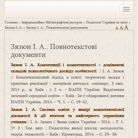
Toggle
naviga
Головна
>
Інформаційно-бібліографічні ресурси
>
Педагоги України та світу
>
A
A
Зязюн І. А.
>
Зязюн І. А.. Повнотекстові документи
A
Зязюн І. А.. Повнотекстові
документи
Зязюн І. А. Компетенції і компетентності – домінантні
складові психологічного досвіду особистості
/ І. А. Зязюн
// Компетентнісний підхід в освіті: теоретичні засади і
практика реалізації : матеріали методол. семінару, 3 квіт.
2014 р., м. Київ : у 2 ч. / НАПН України, Відділення
загальної середньої освіти. – Київ : Ін-т обдарованої дитини
НАПН України, 2014. – Ч. 1. – С. 19–32.
Зязюн І. А. Система освіти у вимірі компетентнісної
діяльності й дії вчителя та майстерного управління
учінням
/ І. А. Зязюн // Вища освіта України – 2014. – Т. 1,
№ 3 : Тем. вип. : Педагогіка вищої школи: методологія,
теорія, технології. – Київ ; Кіровоград, 2014. – С. 29– 36.