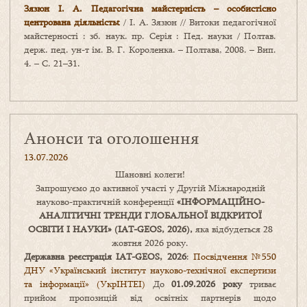
Зязюн І. А. Педагогічна майстерність – особистісно
центрована діяльністьt
/ І. А. Зязюн // Витоки педагогічної
майстерності : зб. наук. пр. Серія : Пед. науки / Полтав.
держ. пед. ун-т ім. В. Г. Короленка. – Полтава, 2008. – Вип.
4. – С. 21–31.
Анонси та оголошення
13.07.2026
Шановні колеги!
Запрошуємо до активної участі у Другій Міжнародній
науково-практичній конференції
«
ІНФОРМАЦІЙНО-
АНАЛІТИЧНІ ТРЕНДИ
ГЛОБАЛЬНОЇ ВІДКРИТОЇ
ОСВІТИ І НАУКИ
» (IAT-GEOS, 2026),
яка відбудеться 28
жовтня 2026 року.
Державна реєстрація IAT-GEOS, 2026
:
Посвідчення №550
ДНУ «Український інститут науково-технічної експертизи
та інформації» (УкрІНТЕІ)
До
01.09.2026 року
триває
прийом пропозицій від освітніх партнерів щодо