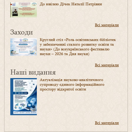
До ювілею Дічек Наталії Петрівни
Всі матеріали
Заходи
Круглий стіл «Роль освітянських бібліотек
у забезпеченні сталого розвитку освіти та
науки» (До всеукраїнського фестивалю
науки – 2026 та Дня науки)
Всі матеріали
Наші видання
Актуалізація науково-аналітичного
супроводу єдиного інформаційного
простору відкритої освіти
Всі матеріали