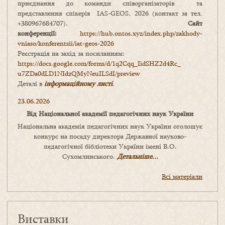
приєднання до команди співорганізаторів та
представлення спікерів IAS-GEOS, 2026 (контакт за тел.
+380967684707).
Сайт
конференції:
https://hub.ontos.xyz/index.php/zakhody-
vniaso/konferentsii/iat-geos-2026
Реєстрація на захід за посиланням:
https://docs.google.com/forms/
d/1q2Cqq_IidSHZ2d4Rc_
u7ZDa0dLD1NIdzQMyNeuILSdI/
preview
Деталі в
інформаційному листі
.
23.06.2026
Від Національної академії педагогічних наук України
Національна академія педагогічних наук України оголошує
конкурс на посаду директора Державної науково-
педагогічної бібліотеки України імені В.О.
Сухомлинського.
Детальніше...
Всі матеріали
Виставки