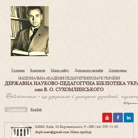
Головна
Контакти
Мапа сайту
Допомога онлайн
Статистика
НАЦІОНАЛЬНА АКАДЕМІЯ ПЕДАГОГІЧНИХ НАУК УКРАЇНИ
ДЕРЖАВНА НАУКОВО-ПЕДАГОГІЧНА БІБЛІОТЕКА УКР
В. О. СУХОМЛИНСЬКОГО
ІМЕНІ
Українська
English
04060, Київ, М.Берлинського, 9
+380 (44) 239-11-05
dnpb.naes@gmail.com
Мапа проїзду