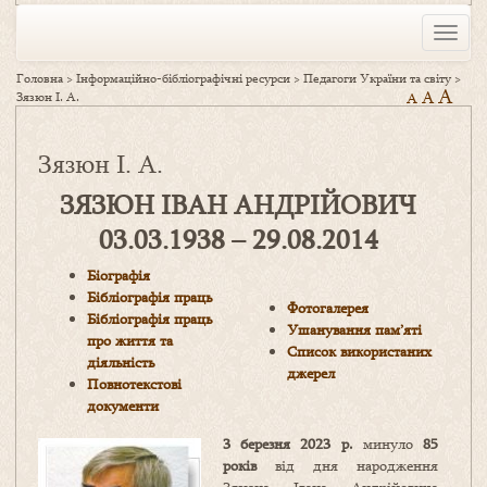
Toggle
naviga
Головна
>
Інформаційно-бібліографічні ресурси
>
Педагоги України та світу
>
A
A
Зязюн І. А.
A
Зязюн І. А.
ЗЯЗЮН ІВАН АНДРІЙОВИЧ
03.03.1938 – 29.08.2014
Біографія
Бібліографія праць
Фотогалерея
Бібліографія праць
Ушанування пам’яті
про життя та
Список використаних
діяльність
джерел
Повнотекстові
документи
3 березня 2023 р.
минуло
85
років
від дня народження