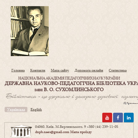
Головна
Контакти
Мапа сайту
Допомога онлайн
Статистика
НАЦІОНАЛЬНА АКАДЕМІЯ ПЕДАГОГІЧНИХ НАУК УКРАЇНИ
ДЕРЖАВНА НАУКОВО-ПЕДАГОГІЧНА БІБЛІОТЕКА УКР
В. О. СУХОМЛИНСЬКОГО
ІМЕНІ
Українська
English
04060, Київ, М.Берлинського, 9
+380 (44) 239-11-05
dnpb.naes@gmail.com
Мапа проїзду