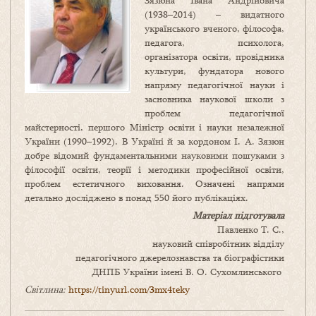
Зязюна Івана Андрійовича
(1938–2014) – видатного
українського вченого, філософа,
педагога, психолога,
організатора освіти, провідника
культури, фундатора нового
напряму педагогічної науки і
засновника наукової школи з
проблем педагогічної
майстерності, першого Міністр освіти і науки незалежної
України (1990–1992). В Україні й за кордоном І. А. Зязюн
добре відомий фундаментальними науковими пошуками з
філософії освіти, теорії і методики професійної освіти,
проблем естетичного виховання. Означені напрями
детально досліджено в понад 550 його публікаціях.
Матеріал підготувала
Павленко Т. С.,
науковий співробітник відділу
педагогічного джерелознавства та біографістики
ДНПБ України імені В. О. Сухомлинського
Світлина:
https://tinyurl.com/3mx4teky