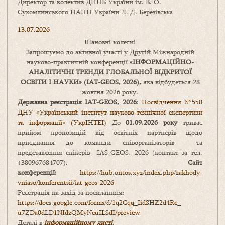
Директор та колектив ДНПБ України ім. В. О.
Сухомлинського НАПН України Л. Д. Березівська
13.07.2026
Шановні колеги!
Запрошуємо до активної участі у Другій Міжнародній
науково-практичній конференції
«
ІНФОРМАЦІЙНО-
АНАЛІТИЧНІ ТРЕНДИ
ГЛОБАЛЬНОЇ ВІДКРИТОЇ
ОСВІТИ І НАУКИ
» (IAT-GEOS, 2026),
яка відбудеться 28
жовтня 2026 року.
Державна реєстрація IAT-GEOS, 2026
:
Посвідчення №550
ДНУ «Український інститут науково-технічної експертизи
та інформації» (УкрІНТЕІ)
До
01.09.2026 року
триває
прийом пропозицій від освітніх партнерів щодо
приєднання до команди співорганізаторів та
представлення спікерів IAS-GEOS, 2026 (контакт за тел.
+380967684707).
Сайт
конференції:
https://hub.ontos.xyz/index.php/zakhody-
vniaso/konferentsii/iat-geos-2026
Реєстрація на захід за посиланням:
https://docs.google.com/forms/
d/1q2Cqq_IidSHZ2d4Rc_
u7ZDa0dLD1NIdzQMyNeuILSdI/
preview
Деталі в
інформаційному листі
.