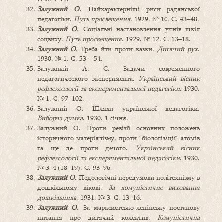
Залужний О.
Найхарактерніші риси радянської
педагогіки.
Путь просвещения
. 1929. № 10. С. 43–48.
Залужний О.
Соціальні настановлення учнів шкіл
соцвиху.
Путь просвещения
. 1929. № 12. С. 13–18.
Залужний О.
Треба йти проти казки.
Дитячий рух
.
1930. № 1. С. 53 – 54.
Залужный А. С. Задачи современного
педагогического эксперимента.
Український вісник
рефлексології та експериментальної педагогіки
. 1930.
№ 1. С. 97–102.
Залужний О. Шляхи української педагогіки.
Виборча думка
. 1930. 1 січня.
Залужний О. Проти ревізії основних положень
історичного матеріялізму, проти “біологізації” атомів
та ще де проти дечого.
Український вісник
рефлексології та експериментальної педагогіки
. 1930.
№ 3–4 (18–19). С. 93–96.
Залужний О.
Педологічні передумови політехнізму в
дошкільному вікові.
За комуністичне виховання
дошкільника
. 1931. № 3. С. 13–16.
Залужний О.
За марксистсько-ленінську постанову
питання про дитячий колектив.
Комуністична