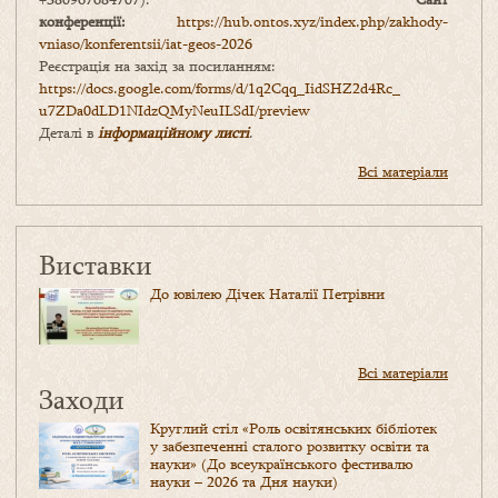
конференції:
https://hub.ontos.xyz/index.php/zakhody-
vniaso/konferentsii/iat-geos-2026
Реєстрація на захід за посиланням:
https://docs.google.com/forms/
d/1q2Cqq_IidSHZ2d4Rc_
u7ZDa0dLD1NIdzQMyNeuILSdI/
preview
Деталі в
інформаційному листі
.
Всі матеріали
Виставки
До ювілею Дічек Наталії Петрівни
Всі матеріали
Заходи
Круглий стіл «Роль освітянських бібліотек
у забезпеченні сталого розвитку освіти та
науки» (До всеукраїнського фестивалю
науки – 2026 та Дня науки)