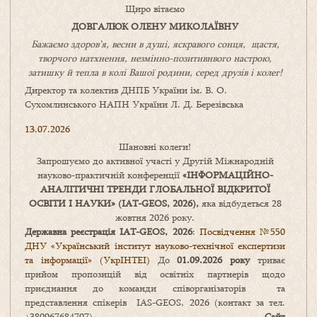
Щиро вітаємо
ДОВГАЛЮК ОЛЕНУ МИКОЛАЇВНУ
Бажаємо здоров’я, весни в душі, яскравого сонця, щастя,
творчого натхнення, незмінно-позитивнвого настрою,
затишку
й
тепла в колі
В
ашої
родини
,
серед друзів і колег!
Директор та колектив ДНПБ України ім. В. О.
Сухомлинського НАПН України Л. Д. Березівська
13.07.2026
Шановні колеги!
Запрошуємо до активної участі у Другій Міжнародній
науково-практичній конференції
«
ІНФОРМАЦІЙНО-
АНАЛІТИЧНІ ТРЕНДИ
ГЛОБАЛЬНОЇ ВІДКРИТОЇ
ОСВІТИ І НАУКИ
» (IAT-GEOS, 2026),
яка відбудеться 28
жовтня 2026 року.
Державна реєстрація IAT-GEOS, 2026
:
Посвідчення №550
ДНУ «Український інститут науково-технічної експертизи
та інформації» (УкрІНТЕІ)
До
01.09.2026 року
триває
прийом пропозицій від освітніх партнерів щодо
приєднання до команди співорганізаторів та
представлення спікерів IAS-GEOS, 2026 (контакт за тел.
+380967684707).
Сайт