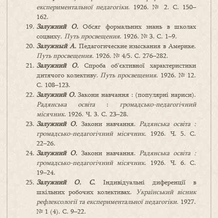
експериментальної педагогіки
. 1926. № 2. С. 150–
162.
Залужний О.
Обсяг формальних знань в школах
соцвиху.
Путь просвещения
. 1926. № 3. С. 1–9.
Залужный А.
Педагогические изыскания в Америке.
Путь просвещения
. 1926. № 4/5. С. 276–282.
Залужний О.
Спроба об’єктивної характеристики
дитячого колективу.
Путь просвещения
. 1926. № 12.
С. 108–123.
Залужний О.
Закони навчання : (популярні нариси).
Радянська освіта
:
громадсько-педагогічний
місячник
. 1926. Ч. 3. С. 23–28.
Залужний О.
Закони навчання.
Радянська освіта :
громадсько-педагогічний місячник
. 1926. Ч. 5. С.
22–26.
Залужний О.
Закони навчання.
Радянська освіта :
громадсько-педагогічний місячник
. 1926. Ч. 6. С.
19–24.
Залужний О. С.
Індивідуальні диференції в
шкільних робочих колективах.
Український вісник
рефлексології та експериментальної педагогіки
. 1927.
№ 1 (4). С. 9–22.