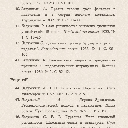
освіта
. 1931. № 2/3. С. 94–101.
Залужный А. Против теории двух факторов в
педологии и в теории детского коллектива.
Педология
. – 1932. № 3. С. 17–22.
Залужний О.
Стан успішності з основних дисциплін
у політехнічній школі.
Політехнічна школа
. 1933. №
1. С. 13–26.
Залужний О.
До питання про перебудову програми з
педології.
Комуністична освіта
. 1933. № 4. С. 98–
104.
Залужный А.
Реакционная теория и вреднейшая
практика. О педологических извращениях.
Высшая
школа
. 1936. № 5. С. 32–42.
Рецензії
Залужн
ый А
. П.П. Болонский Педология.
Путь
просвещения
. 1925. № 4. С. 214–215.
Залужный А.
Дернова-Ярмоленко.
Рефлексологический подход в педагогике.
Шлях
освіти
.
Путь просвещения
. 1925. № 9. С. 197–198.
Залужний О.
Е. В. Гурьянов Учет школьной
успешности. Школьные тесты и стандарты.
Путь