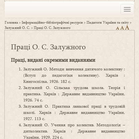
Toggle
naviga
Головна
>
Інформаційно-бібліографічні ресурси
>
Педагоги України та світу
>
A
A
Залужний О. С.
>
Праці О. С. Залужного
A
Праці О. С. Залужного
Праці, видані окремими виданнями
Залужний О. Методи вивчення дитячого колективу :
(Вступ до педагогіки колективу). Харків :
Книгоспілка, 1926. 182 с.
Залужний О. Сільська трудова школа. Теорія і
практика. Харків : Державне видавництво України,
1926. 74 с.
Залужний О. Практика ланкової праці в трудовій
школі. Харків : Державне видавництво України,
1927. 113 с.
Залужний О. Учення про колектив. Методологія –
дитколектив. Харків : Державне видавництво
України, 1929. 224 с.