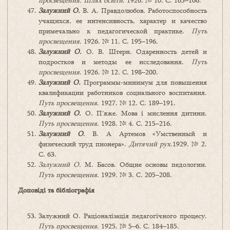
просвещения. Шлях освіти
. 1926. № 10. С. 165–166.
Залужний О.
В. А. Правдолюбов. Работоспособность
учащихся, ее интенсивность, характер и качество
примечально к педагогической практике.
Путь
просвещения
. 1926. № 11. С. 195–196.
Залужний О.
О. В. Штерн. Одаренность детей и
подростков и методы ее исследования.
Путь
просвещения
. 1926. № 12. С. 198–200.
Залужний О.
Программы-минимум для повышения
квалификации работников социального воспитания.
Путь просвещения
. 1927. № 12. С. 189–191.
Залужний О.
О. П’яже. Мова і мислення дитини.
Путь просвещения
. 1928. № 4. С. 215–216.
Залужний О
. В. А Артемов «Умственный и
физический труд пионера».
Дитячий рух
.1929. № 2.
С. 63.
Залужний О.
М. Басов. Общие основы педологии.
Путь просвещения
. 1929. № 3. С. 205–208.
Доповіді та бібліографія
Залужний О. Раціоналізація педагогічного процесу.
Путь просвещения
. 1925. № 5–6. С. 184–185.