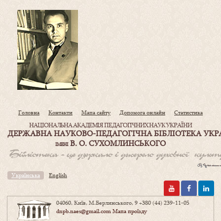
Головна
Контакти
Мапа сайту
Допомога онлайн
Статистика
НАЦІОНАЛЬНА АКАДЕМІЯ ПЕДАГОГІЧНИХ НАУК УКРАЇНИ
ДЕРЖАВНА НАУКОВО-ПЕДАГОГІЧНА БІБЛІОТЕКА УКР
В. О. СУХОМЛИНСЬКОГО
ІМЕНІ
Українська
English
04060, Київ, М.Берлинського, 9
+380 (44) 239-11-05
dnpb.naes@gmail.com
Мапа проїзду