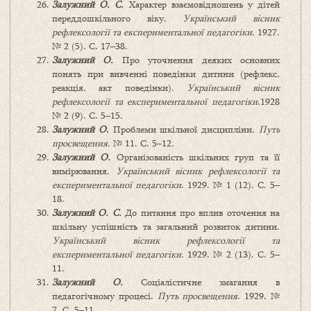
Залужний О. С.
Характер взаємовідношень у дітей
переддошкільного віку.
Український вісник
рефлексології та експериментальної педагогіки
. 1927.
№ 2 (5). С. 17–38.
Залужний О.
Про уточнення деяких основних
понять при вивченні поведінки дитини (рефлекс,
реакція, акт поведінки).
Український вісник
рефлексології та експериментальної педагогіки
.1928
№ 2 (9). С. 5–15.
Залужний О.
Проблеми шкільної дисципліни.
Путь
просвещения
. № 11. С. 5–12.
Залужний О.
Організованість шкільних груп та її
вимірювання.
Український вісник рефлексології та
експериментальної педагогіки
. 1929. № 1 (12). С. 5–
18.
Залужний О. С.
До питання про вплив оточення на
шкільну успішність та загальний розвиток дитини.
Український вісник рефлексології та
експериментальної педагогіки
. 1929. № 2 (13). С. 5–
11.
Залужний О.
Соціалістичне змагання в
педагогічному процесі.
Путь просвещения
. 1929. №
7. С. 5–11.