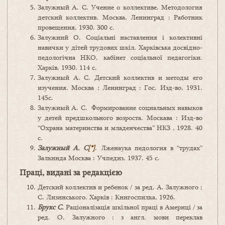
Залужный А. С. Учение о коллективе. Методология
детский коллектив. Москва, Ленинград : Работник
провещения, 1930. 300 с.
Залужний О. Соціальні наставлення і колективні
навички у дітей трудових шкіл. Харківська досвідно-
педологічна НКО, кабінет соціальної педагогіки.
Харків, 1930. 114 с.
Залужный А. С. Детский коллектив и методы его
изучения. Москва ; Ленинград : Гос. Изд-во, 1931.
145с.
Залужный А. С. Формирование социальных навыков
у детей предшкольного возроста. Москава : Изд-во
“Охрана материнства и младенчества” НКЗ , 1928. 40
с.
Залужный А. С
[*]
. Лженаука педология в “трудах”
Залкинда Москва : Учпедиз, 1937. 45 с.
Праці, видані за редакцією
Детский коллектив и ребенок / за ред. А. Залужного ;
С. Лизинського. Харків : Книгоспилка, 1926.
Брукс С.
Раціоналізація шкільної праці в Америці / за
ред. О. Залужного ; з англ. мови переклав