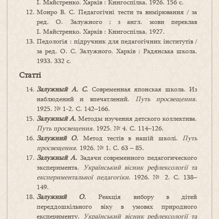
І. Майстренко. Харків : Книгоспілка, 1926. 156 с.
Монро В. С. Педагогічні тести та вимірювання / за
ред. О. Залужного ; з англ. мови переклав
І. Майстренко. Харків : Книгоспілка, 1927.
Педологія : підручник для педагогічних інститутів /
за ред. О. С. Залужного. Харків : Радянська школа,
1933. 332 с.
Статті
Залужн
ый А. С.
Современная японская школа. Из
наблюдений и впечатлений.
Путь просвещения
.
1925. № 1-2. С. 142–166.
Залужный А.
Методы изучения детского коллектива.
Путь просвещения
. 1925. № 4. С. 114–126.
Залужний О.
Метод тестів в нашій школі.
Путь
просвещения
. 1926. № 1. С. 63 – 85.
Залужный А.
Задачи современного педагогического
эксперимента.
Український вісник рефлексології та
експериментальної педагогіки
. 1926. № 2. С. 138–
149.
Залужний О.
Реакція вибору в дітей
переддошкільного віку в умовах природного
експерименту.
Український вісник рефлексології та