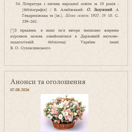
Література з питань народної освіти за 10 років :
[бібліографія] / В. Альбівський,
О. Залужний
, А
Гендрихівська та [ін.].
Шлях освіти
. 1927. № 10. С.
239–262.
[*]
З працями, в яких ім’я автора написано жирним
курсивом можна ознайомитися в Державній науково-
педагогічній бібліотеці України імені
В. О. Сухомлинського
Анонси та оголошення
07.08.2026