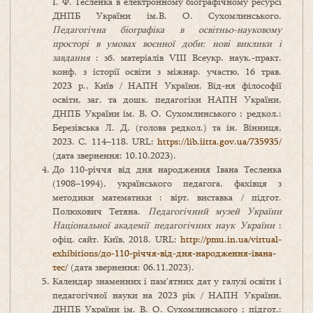
І. Ф. Тесленка в електронному біографічному ресурсі
ДНПБ України ім.В. О. Сухомлинського.
Педагогічна біографіка в освітньо-науковому
просторі в умовах воєнної доби: нові виклики і
завдання
: зб. матеріалів VIIІ Всеукр. наук.-практ.
конф. з історії освіти з міжнар. участю, 16 трав.
2023 р., Київ / НАПН України, Від-ня філософії
освіти, заг. та дошк. педагогіки НАПН України,
ДНПБ України ім. В. О. Сухомлинського ; редкол.:
Березівська Л. Д. (голова редкол.) та ін. Вінниця,
2023. С. 114–118. URL:
https://lib.iitta.gov.ua/735935/
(дата звернення: 10.10.2023).
До 110-річчя від дня народження Івана Тесленка
(1908–1994), українського педагога, фахівця з
методики математики : вірт. виставка / підгот.
Полюхович Тетяна.
Педагогічний музей України
Національної академії педагогічних наук України
:
офіц. сайт. Київ, 2018. URL:
http://pmu.in.ua/virtual-
exhibitions/до-110-річчя-від-дня-народження-івана-
тес/
(дата звернення: 06.11.2023).
Календар знаменних і пам’ятних дат у галузі освіти і
педагогічної науки на 2023 рік / НАПН України,
ДНПБ України ім. В. О. Сухомлинського ; підгот.: