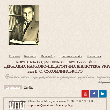
Головна
Контакти
Мапа сайту
Допомога онлайн
Статистика
НАЦІОНАЛЬНА АКАДЕМІЯ ПЕДАГОГІЧНИХ НАУК УКРАЇНИ
ДЕРЖАВНА НАУКОВО-ПЕДАГОГІЧНА БІБЛІОТЕКА УКР
В. О. СУХОМЛИНСЬКОГО
ІМЕНІ
Українська
English
04060, Київ, М.Берлинського, 9
+380 (44) 239-11-05
dnpb.naes@gmail.com
Мапа проїзду