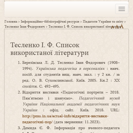
Toggle
naviga
Головна
>
Інформаційно-бібліографічні ресурси
>
Педагоги України та світу
>
A
A
Тесленко Іван Федорович
>
Тесленко І. Ф. Список використаної літератури
A
Тесленко І. Ф. Список
використаної літератури
Березівська Л. Д. Тесленко Іван Федорович (1908–
1994).
Українська педагогіка в персоналіях
: навч.
посіб. для студентів вищ. навч. закл. : у 2 кн. / за
ред. О. В. Сухомлинської. Київ, 2005. Кн.2 : ХХ
століття. С. 492–495.
Відкриття виставки «Педагогічні портрети – 2018.
Пам’ятаємо і шануємо».
Педагогічний музей
України Національної академії педагогічних наук
України
: офіц. сайт. Київ, 2018. URL:
http://pmu.in.ua/actual-info/відкриття-виставки-
педагогічні-пор/
(дата звернення: 11.2023).
Демида Є. Ф. Інформація про вченого-педагога