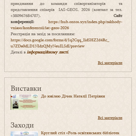
приєднання до команди співорганізаторів та
представлення спікерів IAS-GEOS, 2026 (контакт за тел.
+380967684707).
Сайт
конференції:
https://hub.ontos.xyz/index.php/zakhody-
vniaso/konferentsii/iat-geos-2026
Реєстрація на захід за посиланням:
https://docs.google.com/forms/
d/1q2Cqq_IidSHZ2d4Rc_
u7ZDa0dLD1NIdzQMyNeuILSdI/
preview
Деталі в
інформаційному листі
.
Всі матеріали
Виставки
До ювілею Дічек Наталії Петрівни
Всі матеріали
Заходи
Круглий стіл «Роль освітянських бібліотек