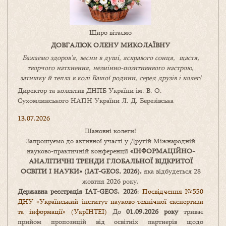
Щиро вітаємо
ДОВГАЛЮК ОЛЕНУ МИКОЛАЇВНУ
Бажаємо здоров’я, весни в душі, яскравого сонця, щастя,
творчого натхнення, незмінно-позитивнвого настрою,
затишку
й
тепла в колі
В
ашої
родини
,
серед друзів і колег!
Директор та колектив ДНПБ України ім. В. О.
Сухомлинського НАПН України Л. Д. Березівська
13.07.2026
Шановні колеги!
Запрошуємо до активної участі у Другій Міжнародній
науково-практичній конференції
«
ІНФОРМАЦІЙНО-
АНАЛІТИЧНІ ТРЕНДИ
ГЛОБАЛЬНОЇ ВІДКРИТОЇ
ОСВІТИ І НАУКИ
» (IAT-GEOS, 2026),
яка відбудеться 28
жовтня 2026 року.
Державна реєстрація IAT-GEOS, 2026
:
Посвідчення №550
ДНУ «Український інститут науково-технічної експертизи
та інформації» (УкрІНТЕІ)
До
01.09.2026 року
триває
прийом пропозицій від освітніх партнерів щодо