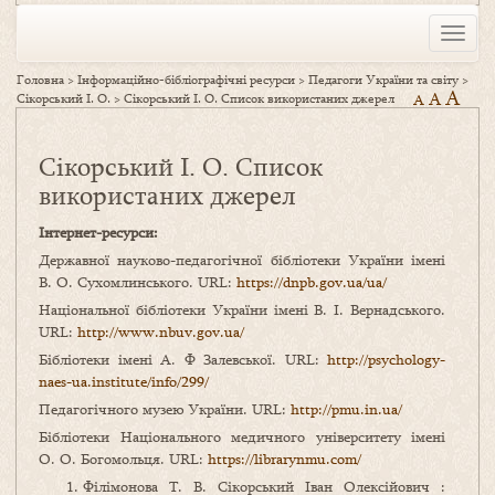
Toggle
naviga
Головна
>
Інформаційно-бібліографічні ресурси
>
Педагоги України та світу
>
A
A
Сікорський І. О.
>
Сікорський І. О. Список використаних джерел
A
Сікорський І. О. Список
використаних джерел
Інтернет-ресурси:
Державної науково-педагогічної бібліотеки України імені
В. О. Сухомлинського. URL:
https://dnpb.gov.ua/ua/
Національної бібліотеки України імені В. І. Вернадського.
URL:
http://www.nbuv.gov.ua/
Бібліотеки імені А. Ф Залевської. URL:
http://psychology-
naes-ua.institute/info/299/
Педагогічного музею України. URL:
http://pmu.in.ua/
Бібліотеки Національного медичного університету імені
О. О. Богомольця. URL:
https://librarynmu.com/
Філімонова Т. В. Сікорський Іван Олексійович :