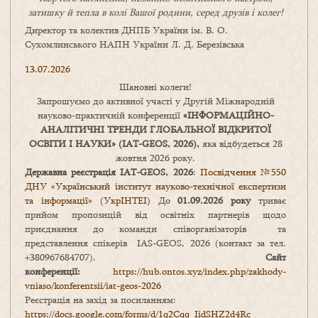
затишку
й
тепла в колі
В
ашої
родини
,
серед друзів і колег!
Директор та колектив ДНПБ України ім. В. О.
Сухомлинського НАПН України Л. Д. Березівська
13.07.2026
Шановні колеги!
Запрошуємо до активної участі у Другій Міжнародній
науково-практичній конференції
«
ІНФОРМАЦІЙНО-
АНАЛІТИЧНІ ТРЕНДИ
ГЛОБАЛЬНОЇ ВІДКРИТОЇ
ОСВІТИ І НАУКИ
» (IAT-GEOS, 2026),
яка відбудеться 28
жовтня 2026 року.
Державна реєстрація IAT-GEOS, 2026
:
Посвідчення №550
ДНУ «Український інститут науково-технічної експертизи
та інформації» (УкрІНТЕІ)
До
01.09.2026 року
триває
прийом пропозицій від освітніх партнерів щодо
приєднання до команди співорганізаторів та
представлення спікерів IAS-GEOS, 2026 (контакт за тел.
+380967684707).
Сайт
конференції:
https://hub.ontos.xyz/index.php/zakhody-
vniaso/konferentsii/iat-geos-2026
Реєстрація на захід за посиланням:
https://docs.google.com/forms/
d/1q2Cqq_IidSHZ2d4Rc_