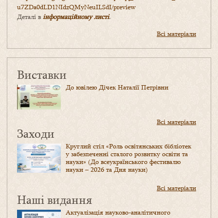
u7ZDa0dLD1NIdzQMyNeuILSdI/
preview
Деталі в
інформаційному листі
.
Всі матеріали
Виставки
До ювілею Дічек Наталії Петрівни
Всі матеріали
Заходи
Круглий стіл «Роль освітянських бібліотек
у забезпеченні сталого розвитку освіти та
науки» (До всеукраїнського фестивалю
науки – 2026 та Дня науки)
Всі матеріали
Наші видання
Актуалізація науково-аналітичного