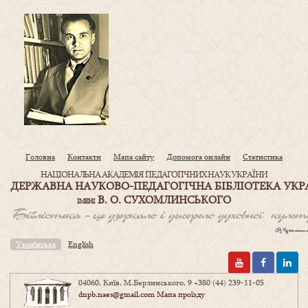
Головна
Контакти
Мапа сайту
Допомога онлайн
Статистика
НАЦІОНАЛЬНА АКАДЕМІЯ ПЕДАГОГІЧНИХ НАУК УКРАЇНИ
ДЕРЖАВНА НАУКОВО-ПЕДАГОГІЧНА БІБЛІОТЕКА УКР
В. О. СУХОМЛИНСЬКОГО
ІМЕНІ
Українська
English
04060, Київ, М.Берлинського, 9
+380 (44) 239-11-05
dnpb.naes@gmail.com
Мапа проїзду