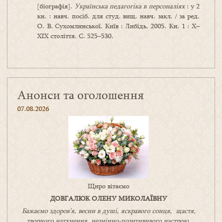
[біографія].
Українська педагогіка в персоналіях
: у 2
кн. : навч. посіб. для студ. вищ. навч. закл. / за ред.
О. В. Сухомлинської. Київ : Либідь, 2005. Кн. 1 : Х–
ХІХ століття. С. 525–530.
Анонси та оголошення
07.08.2026
Щиро вітаємо
ДОВГАЛЮК ОЛЕНУ МИКОЛАЇВНУ
Бажаємо здоров’я, весни в душі, яскравого сонця, щастя,
творчого натхнення, незмінно-позитивнвого настрою,