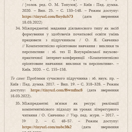
/ [голов. ред. О. М. Топузов]. – Київ : Пед. думка,
2020. – Вип. 25. – С. 133–148. – Режим доступу:
https://tinyurl.com/8nydub73
(дата звернення
18.03.2022)
Міжпредметні завдання діяльносного типу як засіб
формування у здобувачів початкової освіти умінь
працювати з підручником / О. Я. Савченко
// Компетентнісно орієнтоване навчання : виклики та
перспективи : зб. тез ІІ Всеукраїнської науково-
практичної інтернет-конференції «Компетентнісно
орієнтоване навчання: виклики та перспективи». –
Київ, 2020. – С. 155–158.
Те саме:
Проблеми сучасного підручника : зб. наук. пр. –
Київ : Пед. думка, 2017. – Вип. 19. – С. 318–328. – Режим
доступу:
https://tinyurl.com/f6wmfmc8
(дата звернення
18.03.2022).
Міжпредметні зв’язки як ресурс реалізації
компетентнісного підходу на уроках літературного
читання / О. Савченко // Укр. пед. журн. – 2017. –
№ 2. – С. 48–57. – Режим доступу:
https://tinyurl.com/msbc3fa2
(дата звернення