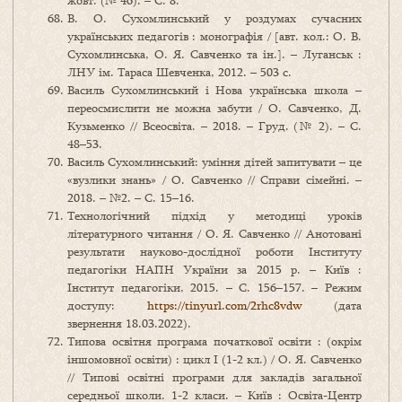
жовт. (№ 46). – С. 8.
В. О. Сухомлинський у роздумах сучасних
українських педагогів : монографія / [авт. кол.: О. В.
Сухомлинська, О. Я. Савченко та ін.]. – Луганськ :
ЛНУ ім. Тараса Шевченка, 2012. – 503 с.
Василь Сухомлинський і Нова українська школа –
переосмислити не можна забути / О. Савченко, Д.
Кузьменко // Всеосвіта. – 2018. – Груд. (№ 2). – С.
48–53.
Василь Сухомлинський: уміння дітей запитувати – це
«вузлики знань» / О. Савченко // Справи сімейні. –
2018. – №2. – С. 15–16.
Технологічний підхід у методиці уроків
літературного читання / О. Я. Савченко // Анотовані
результати науково-дослідної роботи Інституту
педагогіки НАПН України за 2015 р. – Київ :
Інститут педагогіки, 2015. – С. 156–157. – Режим
доступу:
https://tinyurl.com/2rhc8vdw
(дата
звернення 18.03.2022).
Типова освітня програма початкової освіти : (окрім
іншомовної освіти) : цикл І (1-2 кл.) / О. Я. Савченко
// Типові освітні програми для закладів загальної
середньої школи. 1-2 класи. – Київ : Освіта-Центр