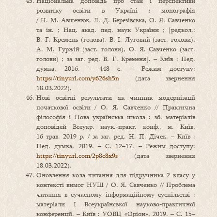
Національна доповідь про стан і перспективи
розвитку освіти в Україні : монографія
/ Н. М. Авшенюк, Л. Д. Березівська, О. Я. Савченко
та ін. ; Нац. акад. пед. наук України ; [редкол.:
В. Г. Кремень (голова), В. І. Луговий (заст. голови),
А. М. Гуржій (заст. голови), О. Я. Савченко (заст.
голови) ; за заг. ред. В. Г. Кременя]. – Київ : Пед.
думка, 2016. – 448 с. – Режим доступу:
https://tinyurl.com/y626sh5n
(дата звернення
18.03.2022).
Нові освітні результати як чинник модернізації
початкової освіти / О. Я. Савченко // Практична
філософія і Нова українська школа : зб. матеріалів
доповідей Всеукр. наук.-практ. конф., м. Київ,
16 трав. 2019 р. / за заг. ред. Н. П. Дічек. – Київ :
Пед. думка, 2019. – С. 12–17. – Режим доступу:
https://tinyurl.com/2p8c8x9s
(дата звернення
18.03.2022).
Оновлення кола читання для підручника 2 класу у
контексті вимог НУШ / О. Я. Савченко // Проблема
читання в сучасному інформаційному суспільстві :
матеріали І Всеукраїнської науково-практичної
конференції. – Київ : УОВЦ «Оріон», 2019. – С. 15–