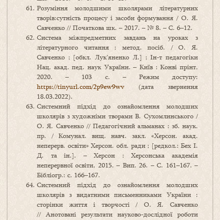
Розуміння молодшими школярами літературних
творів:сутність процесу і засоби формування / О. Я.
Савченко // Початкова шк. – 2017. – № 8. – С. 6–12.
Система міжпредметних завдань на уроках з
літературного читання : метод. посіб. / О. Я.
Савченко ; [обкл. Лук’яненко Л.] ; Ін-т педагогіки
Нац. акад. пед. наук України. – Київ : Конві прінт,
2020. – 103 с. – Режим доступу:
https://tinyurl.com/2p9ew9wv
(дата звернення
18.03.2022).
Системний підхід до ознайомлення молодших
школярів з художніми творами В. Сухомлинського /
О. Я. Савченко // Педагогічний альманах : зб. наук.
пр. / Комунал. вищ. навч. закл. «Херсон. акад.
неперерв. освіти» Херсон. обл. ради ; [редкол.: Бех І.
Д. та ін.]. – Херсон : Херсонська академія
неперервної освіти, 2015. – Вип. 26. – С. 161–167. –
Бібліогр.: с. 166–167.
Системний підхід до ознайомлення молодших
школярів з видатними письменниками України :
сторінки життя і творчості / О. Я. Савченко
// Анотовані результати науково-дослідної роботи