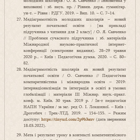
молодших школярів / О. Я. Савченко // Інноватика у
вихованні : зб. наук. пр. / Рівнен. держ. гуманітар.
ун-т. – Рівне : РДГУ, 2019. – Вип. 10. – С. 7–14.
Медіаграмотність молодших школярів – новий
результат початкової освіти : [на прикладі
підручника з читання для 2 класу] / О. Я. Савченко
// Проблеми сучасного підручника : зб. матеріалів
Міжнародної науково-практичної інтернет-
конференції (електронне видання), 28–29 травня
2020 р., – Київ : Педагогічна думка, 2020. – С. 80–
82.
Медіаграмотність школярів як новий результат
початкової освіти / О. Савченко // Педагогічна
компаративістика і міжнародна освіта – 2019:
інтернаціоналізація та інтеграція в освіті в умовах
глобалізації : матеріали ІІІ Міжнар. наук.-практ.
конф. м. Київ, 30 трав. 2019 р. / Ін-т педагогіки
НАПН України / за заг. ред О. І. Локшиної. – Київ ;
Дрогобич : Трек-ЛТД, 2019. – 154–155. – Режим
доступу:
https://tinyurl.com/2p9b3axv
(дата звернення
18.03.2022).
Мета і результат уроку в контексті компетентнісного