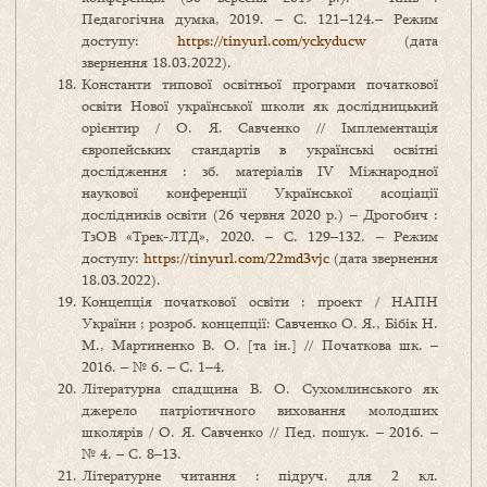
Педагогічна думка, 2019. – С. 121–124.– Режим
доступу:
https://tinyurl.com/yckyducw
(дата
звернення 18.03.2022).
Константи типової освітньої програми початкової
освіти Нової української школи як дослідницький
орієнтир / О. Я. Савченко // Імплементація
європейських стандартів в українські освітні
дослідження : зб. матеріалів ІV Міжнародної
наукової конференції Української асоціації
дослідників освіти (26 червня 2020 р.) – Дрогобич :
ТзОВ «Трек-ЛТД», 2020. – С. 129–132. – Режим
доступу:
https://tinyurl.com/22md3vjc
(дата звернення
18.03.2022).
Концепція початкової освіти : проект / НАПН
України ; розроб. концепції: Савченко О. Я., Бібік Н.
М., Мартиненко В. О. [та ін.] // Початкова шк. –
2016. – № 6. – С. 1–4.
Літературна спадщина В. О. Сухомлинського як
джерело патріотичного виховання молодших
школярів / О. Я. Савченко // Пед. пошук. – 2016. –
№ 4. – С. 8–13.
Літературне читання : підруч. для 2 кл.