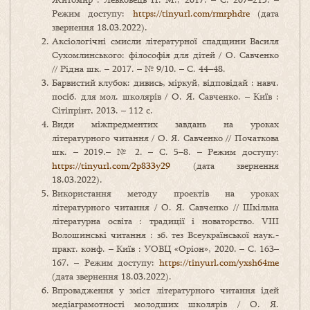
Режим доступу:
https://tinyurl.com/rmrphdre
(дата
звернення 18.03.2022).
Аксіологічні смисли літературної спадщини Василя
Сухомлинського: філософія для дітей / О. Савченко
// Рідна шк. – 2017. – № 9/10. – С. 44–48.
Барвистий клубок: дивись, міркуй, відповідай : навч.
посіб. для мол. школярів / О. Я. Савченко. – Київ :
Сітіпрінт, 2013. – 112 с.
Види міжпредментих завдань на уроках
літературного читання / О. Я. Савченко // Початкова
шк. – 2019.– № 2. – С. 5–8. – Режим доступу:
https://tinyurl.com/2p833y29
(дата звернення
18.03.2022).
Використання методу проектів на уроках
літературного читання / О. Я. Савченко // Шкільна
літературна освіта : традиції і новаторство. VІІІ
Волошинські читання : зб. тез Всеукраїнської наук.-
практ. конф. – Київ : УОВЦ «Оріон», 2020. – С. 163–
167. – Режим доступу:
https://tinyurl.com/yxsh64me
(дата звернення 18.03.2022).
Впровадження у зміст літературного читання ідей
медіаграмотності молодших школярів / О. Я.