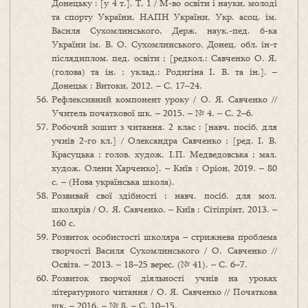
Донецьку : [у 4 т.]. Т. 1 / М-во освіти і науки, молоді
та спорту України, НАПН України, Укр. асоц. ім.
Василя Сухомлинського, Держ. наук.-пед. б-ка
України ім. В. О. Сухомлинського, Донец. обл. ін-т
післядиплом. пед. освіти ; [редкол.: Савченко О. Я.
(голова) та ін. ; уклад.: Родигіна І. В. та ін.]. –
Донецьк : Витоки, 2012. – С. 17–24.
Рефлексивний компонент уроку / О. Я. Савченко //
Учитель початкової шк. – 2015. – № 4. – С. 2–6.
Робочий зошит з читання. 2 клас : [навч. посіб. для
учнів 2-го кл.] / Олександра Савченко ; [ред. І. В.
Красуцька ; голов. худож. І.П. Медведовська ; мал.
худож. Олени Харченко]. – Київ : Оріон, 2019. – 80
с. – (Нова українська школа).
Розвивай свої здібності : навч. посіб. для мол.
школярів / О. Я. Савченко. – Київ : Сітіпрінт, 2013. –
160 с.
Розвиток особистості школяра – стрижнева проблема
творчості Василя Сухомлинського / О. Савченко //
Освіта. – 2013. – 18–25 верес. (№ 41). – С. 6–7.
Розвиток творчої діяльності учнів на уроках
літературного читання / О. Я. Савченко // Початкова
шк. – 2016. – № 8. – С. 10–15.