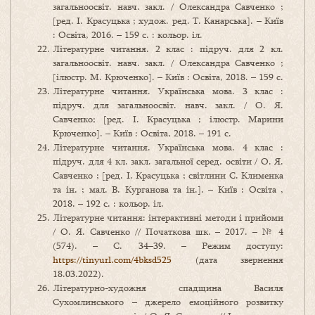
загальноосвіт. навч. закл. / Олександра Савченко ;
[ред. І. Красуцька ; худож. ред. Т. Канарська]. – Київ
: Освіта, 2016. – 159 с. : кольор. іл.
Літературне читання. 2 клас : підруч. для 2 кл.
загальноосвіт. навч. закл. / Олександра Савченко ;
[ілюстр. М. Крюченко]. – Київ : Освіта, 2018. – 159 с.
Літературне читання. Українська мова. 3 клас :
підруч. для загальноосвіт. навч. закл. / О. Я.
Савченко; [ред. І. Красуцька ; ілюстр. Марини
Крюченко]. – Київ : Освіта, 2018. – 191 с.
Літературне читання. Українська мова. 4 клас :
підруч. для 4 кл. закл. загальної серед. освіти / О. Я.
Савченко ; [ред. І. Красуцька ; світлини С. Клименка
та ін. ; мал. В. Курганова та ін.]. – Київ : Освіта ,
2018. – 192 с. : кольор. іл.
Літературне читання: інтерактивні методи і прийоми
/ О. Я. Савченко // Початкова шк. – 2017. – № 4
(574). – С. 34–39. – Режим доступу:
https://tinyurl.com/4bksd525
(дата звернення
18.03.2022).
Літературно-художня спадщина Василя
Сухомлинського – джерело емоційного розвитку