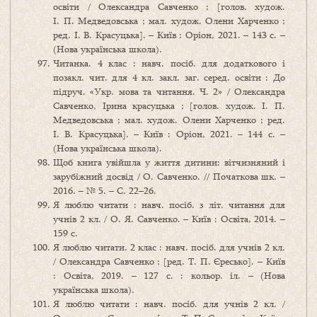
освіти / Олександра Савченко ; [голов. худож.
І. П. Медведовська ; мал. худож. Олени Харченко ;
ред. І. В. Красуцька]. – Київ : Оріон, 2021. – 143 с. –
(Нова українська школа).
Читанка. 4 клас : навч. посіб. для додаткового і
позакл. чит. для 4 кл. закл. заг. серед. освіти : До
підруч. «Укр. мова та читання. Ч. 2» / Олександра
Савченко, Ірина красуцька ; [голов. худож. І. П.
Медведовська ; мал. худож. Олени Харченко ; ред.
І. В. Красуцька]. – Київ : Оріон, 2021. – 144 с. –
(Нова українська школа).
Щоб книга увійшла у життя дитини: вітчизняний і
зарубіжний досвід / О. Савченко. // Початкова шк. –
2016. – № 5. – С. 22–26.
Я люблю читати : навч. посіб. з літ. читання для
учнів 2 кл. / О. Я. Савченко. – Київ : Освіта, 2014. –
159 с.
Я люблю читати. 2 клас : навч. посіб. для учнів 2 кл.
/ Олександра Савченко ; [ред. Т. П. Єресько]. – Київ
: Освіта, 2019. – 127 с. : кольор. іл. – (Нова
українська школа).
Я люблю читати : навч. посіб. для учнів 2 кл. /