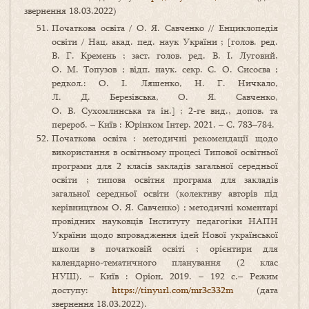
звернення 18.03.2022)
Початкова освіта / О. Я. Савченко // Енциклопедія
освіти / Нац. акад. пед. наук України ; [голов. ред.
В. Г. Кремень ; заст. голов. ред. В. І. Луговий,
О. М. Топузов ; відп. наук. секр. С. О. Сисоєва ;
редкол.: О. І. Ляшенко, Н. Г. Ничкало,
Л. Д. Березівська, О. Я. Савченко,
О. В. Сухомлинська та ін.] ; 2-ге вид., допов. та
перероб. – Київ : Юрінком Інтер, 2021. – С. 783–784.
Початкова освіта : методичні рекомендації щодо
використання в освітньому процесі Типової освітньої
програми для 2 класів закладів загальної середньої
освіти ; типова освітня програма для закладів
загальної середньої освіти (колективу авторів під
керівництвом О. Я. Савченко) ; методичні коментарі
провідних науковців Інституту педагогіки НАПН
України щодо впровадження ідей Нової української
школи в початковій освіті ; орієнтири для
календарно-тематичного планування (2 клас
НУШ). – Київ : Оріон, 2019. – 192 с.– Режим
доступу:
https://tinyurl.com/mr3c332m
(дата
звернення 18.03.2022).