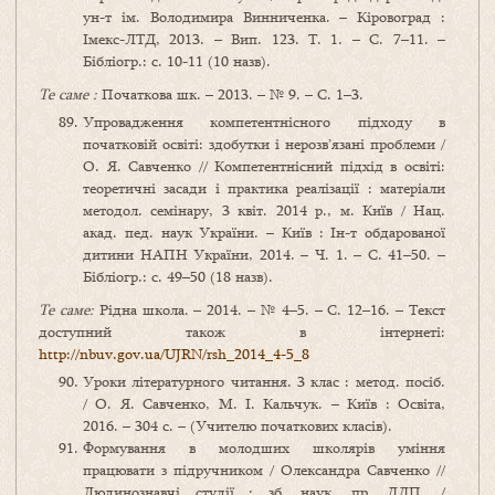
ун-т ім. Володимира Винниченка. – Кіровоград :
Імекс-ЛТД, 2013. – Вип. 123. Т. 1. – С. 7–11. –
Бібліогр.: с. 10-11 (10 назв).
Те саме :
Початкова шк. – 2013. – № 9. – С. 1–3.
Упровадження компетентнісного підходу в
початковій освіті: здобутки і нерозв’язані проблеми /
О. Я. Савченко // Компетентнісний підхід в освіті:
теоретичні засади і практика реалізації : матеріали
методол. семінару, 3 квіт. 2014 р., м. Київ / Нац.
акад. пед. наук України. – Київ : Ін-т обдарованої
дитини НАПН України, 2014. – Ч. 1. – С. 41–50. –
Бібліогр.: с. 49–50 (18 назв).
Те саме:
Рідна школа. – 2014. – № 4–5. – С. 12–16. – Текст
доступний також в інтернеті:
http://nbuv.gov.ua/UJRN/rsh_2014_4-5_8
Уроки літературного читання. 3 клас : метод. посіб.
/ О. Я. Савченко, М. І. Кальчук. – Київ : Освіта,
2016. – 304 с. – (Учителю початкових класів).
Формування в молодших школярів уміння
працювати з підручником / Олександра Савченко //
Людинознавчі студії : зб. наук. пр. ДДП. /