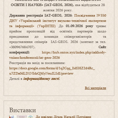
ОСВІТИ І НАУКИ
» (IAT-GEOS, 2026),
яка відбудеться 28
жовтня 2026 року.
Державна реєстрація IAT-GEOS, 2026
:
Посвідчення №550
ДНУ «Український інститут науково-технічної експертизи
та інформації» (УкрІНТЕІ)
До
01.09.2026 року
триває
прийом пропозицій від освітніх партнерів щодо
приєднання до команди співорганізаторів та
представлення спікерів IAS-GEOS, 2026 (контакт за тел.
+380967684707).
Сайт
конференції:
https://hub.ontos.xyz/index.php/zakhody-
vniaso/konferentsii/iat-geos-2026
Реєстрація на захід за посиланням:
https://docs.google.com/forms/
d/1q2Cqq_IidSHZ2d4Rc_
u7ZDa0dLD1NIdzQMyNeuILSdI/
preview
Деталі в
інформаційному листі
.
Всі матеріали
Виставки
До ювілею Дічек Наталії Петрівни