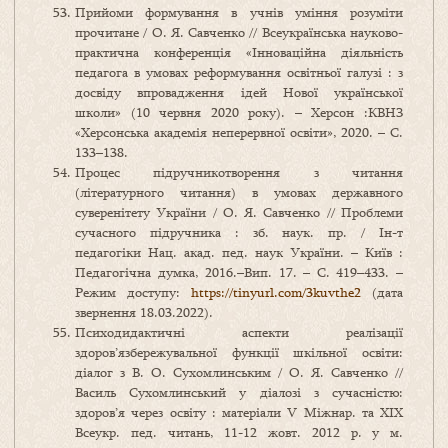
Прийоми формування в учнів уміння розуміти
прочитане / О. Я. Савченко // Всеукраїнська науково-
практична конференція «Інноваційна діяльність
педагога в умовах реформування освітньої галузі : з
досвіду впровадження ідей Нової української
школи» (10 червня 2020 року). – Херсон :КВНЗ
«Херсонська академія неперервної освіти», 2020. – С.
133–138.
Процес підручникотворення з читання
(літературного читання) в умовах державного
суверенітету України / О. Я. Савченко // Проблеми
сучасного підручника : зб. наук. пр. / Ін-т
педагогіки Нац. акад. пед. наук України. – Київ :
Педагогічна думка, 2016.–Вип. 17. – С. 419–433. –
Режим доступу:
https://tinyurl.com/3kuvthe2
(дата
звернення 18.03.2022).
Психодидактичні аспекти реалізації
здоров’язбережувальної функції шкільної освіти:
діалог з В. О. Сухомлинським / О. Я. Савченко //
Василь Сухомлинський у діалозі з сучасністю:
здоров’я через освіту : матеріали V Міжнар. та ХІХ
Всеукр. пед. читань, 11-12 жовт. 2012 р. у м.