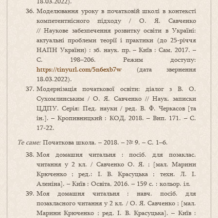
18.03.2022).
Моделювання уроку в початковій школі в контексті
компетентнісного підходу / О. Я. Савченко
// Наукове забезпечення розвитку освіти в Україні:
актуальні проблеми теорії і практики (до 25-річчя
НАПН України) : зб. наук. пр. – Київ : Сам, 2017. –
С. 198–206. Режим доступу:
https://tinyurl.com/5n6exb7w
(дата звернення
18.03.2022).
Модернізація початкової освіти: діалог з В. О.
Сухомлинським / О. Я. Савченко // Наук. записки
ЦДПУ. Серія: Пед. науки / ред. В. Ф. Черкасов [та
ін.]. – Кропивницкий : КОД, 2018. – Вип. 171. – С.
17-22.
Те саме:
Початкова школа. – 2018. – № 9. – С. 1–6.
Моя домашня читальня : посіб. для позаклас.
читання у 2 кл. / Савченко О. Я. ; [мал. Марини
Крюченко ; ред.: І. В. Красуцька ; техн. Л. І.
Аленіна]. – Київ : Освіта, 2016. – 159 с. : кольор. іл.
Моя домашня читальня : навч. посіб. для
позакласного читання у 2 кл. / О. Я. Савченко ; [мал.
Марини Крюченко ; ред. І. В. Красуцька]. – Київ :