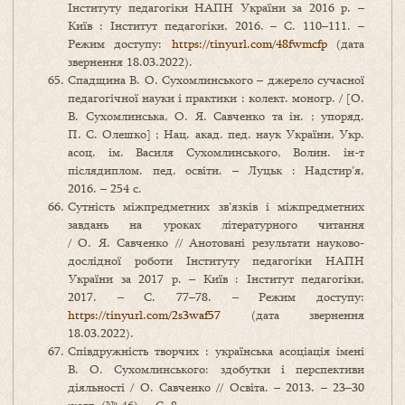
Інституту педагогіки НАПН України за 2016 р. –
Київ : Інститут педагогіки, 2016. – С. 110–111. –
Режим доступу:
https://tinyurl.com/48fwmcfp
(дата
звернення 18.03.2022).
Спадщина В. О. Сухомлинського – джерело сучасної
педагогічної науки і практики : колект. моногр. / [О.
В. Сухомлинська, О. Я. Савченко та ін. ; упоряд.
П. С. Олешко] ; Нац. акад. пед. наук України, Укр.
асоц. ім. Василя Сухомлинського, Волин. ін-т
післядиплом. пед. освіти. – Луцьк : Надстир’я,
2016. – 254 с.
Сутність міжпредметних зв’язків і міжпредметних
завдань на уроках літературного читання
/ О. Я. Савченко // Анотовані результати науково-
дослідної роботи Інституту педагогіки НАПН
України за 2017 р. – Київ : Інститут педагогіки,
2017. – С. 77–78. – Режим доступу:
https://tinyurl.com/2s3waf57
(дата звернення
18.03.2022).
Співдружність творчих : українська асоціація імені
В. О. Сухомлинського: здобутки і перспективи
діяльності / О. Савченко // Освіта. – 2013. – 23–30