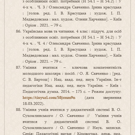
з особливими освіт. потребами (Н 54.1 – Н 54.2) : У
4-х ч. . Ч. 3 / Олександра Савченко, Ірина красуцька
; [голов. ред. І. В. Красуцька ; худож. І. П.
Медведовська ; мал. худож. Олени Харченко]. – Київ
: Оріон , 2021. – 79 с.
Українська мова та читання. 4 клас : підруч. для осіб
з особливими освіт. потребами (Н 54.1 – Н 54.2) : У
4-х ч. . Ч. 4 / Олександра Савченко, Ірина красуцька
; [голов. ред. І. В. Красуцька ; худож. І. П.
Медведовська ; мал. худож. Олени Харченко]. – Київ
: Оріон , 2021. – 79 с.
Уміння вчитися – ключова компетентність
молодшого школяра : посіб. / О. Я. Савченко ; [ред.
С. В. Бартош] ; Нац. акад. пед. наук України, Ін-т
педагогіки Нац. акад. пед. наук України. – Київ :
Педагогічна думка, 2014. – 175 с. – Режим доступу:
https://tinyurl.com/58jrmm9n
(дата звернення
18.03.2022).
Уміння учнів вчитися у дидактичній системі В. О.
Сухомлинського / О. Савченко // Уміння учнів
вчитися у дидактичній системі В. О.
Сухомлинського / О. Савченко // Наук. записки.
Серія: Педагогічні науки / Кіровоград. держ. пед.