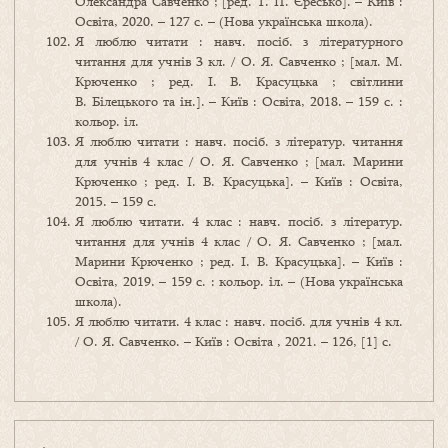
Олександра Савченко ; [ред. Т. П. Єресько]. – Київ :
Освіта, 2020. – 127 с. – (Нова українська школа).
Я люблю читати : навч. посіб. з літературного
читання для учнів 3 кл. / О. Я. Савченко ; [мал. М.
Крюченко ; ред. І. В. Красуцька ; світлини
В. Білецького та ін.]. – Київ : Освіта, 2018. – 159 с. :
кольор. іл.
Я люблю читати : навч. посіб. з літератур. читання
для учнів 4 клас / О. Я. Савченко ; [мал. Марини
Крюченко ; ред. І. В. Красуцька]. – Київ : Освіта,
2015. – 159 с.
Я люблю читати. 4 клас : навч. посіб. з літератур.
читання для учнів 4 клас / О. Я. Савченко ; [мал.
Марини Крюченко ; ред. І. В. Красуцька]. – Київ :
Освіта, 2019. – 159 с. : кольор. іл. – (Нова українська
школа).
Я люблю читати. 4 клас : навч. посіб. для учнів 4 кл.
/ О. Я. Савченко. – Київ : Освіта , 2021. – 126, [1] с.