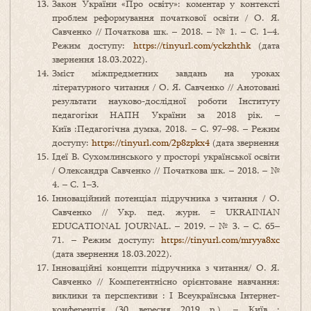
Закон України «Про освіту»: коментар у контексті
проблем реформування початкової освіти / О. Я.
Савченко // Початкова шк. – 2018. – № 1. – С. 1–4.
Режим доступу:
https://tinyurl.com/yckzhthk
(дата
звернення 18.03.2022).
Зміст міжпредметних завдань на уроках
літературного читання / О. Я. Савченко // Анотовані
результати науково-дослідної роботи Інституту
педагогіки НАПН України за 2018 рік. –
Київ :Педагогічна думка, 2018. – С. 97–98. – Режим
доступу:
https://tinyurl.com/2p8zpkx4
(дата звернення
Ідеї В. Сухомлинського у просторі української освіти
/ Олександра Савченко // Початкова шк. – 2018. – №
4. – С. 1–3.
Інноваційний потенціал підручника з читання / О.
Савченко // Укр. пед. журн. = UKRAINIAN
EDUCATIONAL JOURNAL. – 2019. – № 3. – С. 65–
71. – Режим доступу:
https://tinyurl.com/mryya8xc
(дата звернення 18.03.2022).
Інноваційні концепти підручника з читання/ О. Я.
Савченко // Компетентнісно орієнтоване навчання:
виклики та перспективи : І Всеукраїнська Інтернет-
конференція (30 вересня 2019 р.). – Київ :