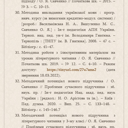
підходу / О. Я. Савченко // Початкова шк. – 2015. –
№ 3. – С. 10–15.
Методика викладання української мови : прогр.
навч. курсу (за вимогами кредитно-модул. системи) /
[розроб.: Васильківська Н. А., Вашуленко М. С.,
Савченко О. Я.] ; Ін-т педагогіки АПН України,
Терноп. нац. пед. ун-т ім. Володимира Гнатюка. –
Тернопіль : [ТНПУ ім. В. Гнатюка], 2008. – 47 с. –
Бібліогр.: с. 41–47.
Методика роботи з ілюстративним матеріалом на
урокак літературного читання / О. Я. Савченко //
Початкова шк. 2019. – № 12. – С. 4–10. – Режим
доступу:
https://tinyurl.com/27u7ams2
(дата
звернення 18.03.2022).
Методичний потенціал нового підручника / О.
Савченко // Проблеми сучасного підручника : зб.
наук. пр. / Ін-т педагогіки Нац. акад. пед. наук
України ; [редкол.: Н. О. Арістова та ін.]. – Київ :
Пед. думка, 2020. – Вип. 25. – С. 133–148. –
Бібліогр.: с. 145–146.7
Методичний потенціал нового підручника з
літературного читання у 3-му класі / О. Я. Савченко
// Проблеми сучасного підручника : зб. наук. пр.