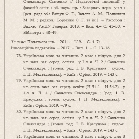
Олександра Савченко // Педагогічні інновації у
фаховій освіті : зб. наук. пр. / Закарпат. держ. ун-т ;
[ред. рада зб.: Ващук Ф. Г., Зачепа А. М., Полюжин
М. М. ; редкол.: Борзенко С. Г. та ін.]. – Ужгород :
Вид-во УжНУ Говерла, 2013. – Вип. 4.– С. 41–50. –
Бібліогр.: с.48–49.
Те саме:
Початкова шк. – 2014. – N 9. – С. 4–7;
Інноваційна педагогіка. – 2017. – Вип. 1. – С. 13–16.
Українська мова та читання. 2 клас : підруч. для 2
кл. закл. заг. серед. освіти : у 2-х ч. Ч. 2 / Савченко
Олександра ; [голов. ред. І. В. Красуцька ; худож.
І. П. Медведовська]. – Київ : Оріон, 2019. – 143 с.
Українська мова та читання. 2 клас : підруч. для 2
кл. спец. закл. заг. серед. освіти (Н 54.1 – Н 54.2) : у
4-х ч. Ч. 4 / Савченко Олександра ; [ред. І. В.
Красуцька ; голов. худож. І. П. Медведовська]. –
Київ : Оріон, 2019. –79 с.
Українська мова та читання. 2 клас : підруч. для 2
кл. закл. заг. серед. освіти : у 2-х ч. Ч. 2 / Савченко
Олександра ; [голов. ред. І. В. Красуцька ; худож.
І. П. Медведовська]. – Київ : Оріон, 2019. – 143 с.
Українська мова та читання. 3 клас : підруч. для 3