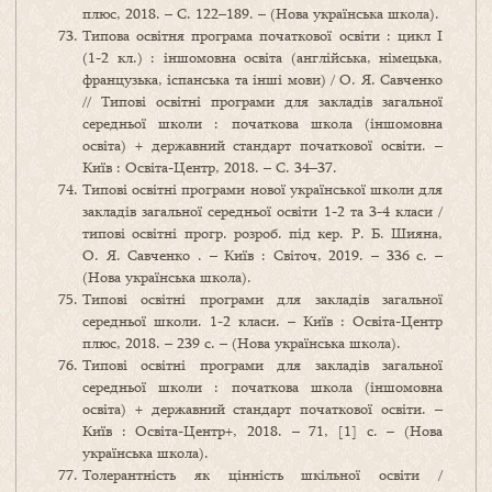
плюс, 2018. – С. 122–189. – (Нова українська школа).
Типова освітня програма початкової освіти : цикл І
(1-2 кл.) : іншомовна освіта (англійська, німецька,
французька, іспанська та інші мови) / О. Я. Савченко
// Типові освітні програми для закладів загальної
середньої школи : початкова школа (іншомовна
освіта) + державний стандарт початкової освіти. –
Київ : Освіта-Центр, 2018. – С. 34–37.
Типові освітні програми нової української школи для
закладів загальної середньої освіти 1-2 та 3-4 класи /
типові освітні прогр. розроб. під кер. Р. Б. Шияна,
О. Я. Савченко . – Київ : Світоч, 2019. – 336 с. –
(Нова українська школа).
Типові освітні програми для закладів загальної
середньої школи. 1-2 класи. – Київ : Освіта-Центр
плюс, 2018. – 239 с. – (Нова українська школа).
Типові освітні програми для закладів загальної
середньої школи : початкова школа (іншомовна
освіта) + державний стандарт початкової освіти. –
Київ : Освіта-Центр+, 2018. – 71, [1] с. – (Нова
українська школа).
Толерантність як цінність шкільної освіти /