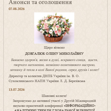
Анонси та оголошення
07.08.2026
Щиро вітаємо
ДОВГАЛЮК ОЛЕНУ МИКОЛАЇВНУ
Бажаємо здоров’я, весни в душі, яскравого сонця, щастя,
творчого натхнення, незмінно-позитивнвого настрою,
затишку
й
тепла в колі
В
ашої
родини
,
серед друзів і колег!
Директор та колектив ДНПБ України ім. В. О.
Сухомлинського НАПН України Л. Д. Березівська
13.07.2026
Шановні колеги!
Запрошуємо до активної участі у Другій Міжнародній
науково-практичній конференції
«
ІНФОРМАЦІЙНО-
АНАЛІТИЧНІ ТРЕНДИ
ГЛОБАЛЬНОЇ ВІДКРИТОЇ