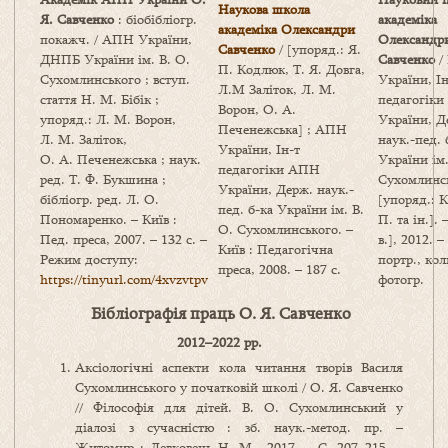
Наукова школа
Я. Савченко
: біобібліогр.
академіка
академіка Олександри
покажч. / АПН України,
Олександр
Савченко
/ [упоряд.: Я.
ДНПБ України ім. В. О.
Савченко
/
П. Кодлюк, Т. Я. Довга,
Сухомлинського ; вступ.
України, Ін
Л.М Заліток, Л. М.
стаття Н. М. Бібік ;
педагогік
Ворон, О. А.
упоряд.: Л. М. Ворон,
України, Д
Печенежська] ; АПН
Л. М. Заліток,
наук.-пед. 
України, Ін-т
О. А. Печенежська ; наук.
України ім
педагогіки АПН
ред. Т. Ф. Букшина ;
Сухомлинсь
України, Держ. наук.-
бібліогр. ред. Л. О.
[упоряд.: 
пед. б-ка України ім. В.
Пономаренко. – Київ :
П. та ін.]. 
О. Сухомлинського. –
Пед. преса, 2007. – 132 с. –
в.], 2012. – 
Київ : Педагогічна
Режим доступу:
портр., кол
преса, 2008. – 187 с.
https://tinyurl.com/4xvzvtpv
фотогр.
Бібліографія праць О. Я. Савченко
2012–2022 рр.
Аксіологічні аспекти кола читання творів Василя
Сухомлинського у початковій школі / О. Я. Савченко
// Філософія для дітей. В. О. Сухомлинський у
діалозі з сучасністю : зб. наук.-метод. пр. –
Житомир : Левковець Н. М., 2017. – С. 207–215. –