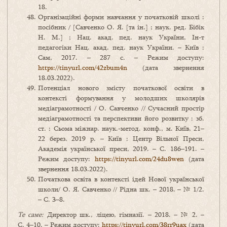
18.
Організаційні форми навчання у початковій школі :
посібник / [Савченко О. Я. [та ін.] ; наук. ред. Бібік
Н. М.] ; Нац. акад. пед. наук України, Ін-т
педагогіки Нац. акад. пед. наук України. – Київ :
Сам, 2017. – 287 с. – Режим доступу:
https://tinyurl.com/42zbum4n
(дата звернення
18.03.2022).
Потенціал нового змісту початкової освіти в
контексті формування у молодших школярів
медіаграмотності / О. Савченко // Сучасний простір
медіаграмотності та перспективи його розвитку : зб.
ст. : Сьома міжнар. наук.-метод. конф., м. Київ, 21–
22 берез. 2019 р. – Київ : Центр Вільної Преси,
Академія української преси, 2019. – С. 186–191. –
Режим доступу:
https://tinyurl.com/24du8wen
(дата
звернення 18.03.2022).
Початкова освіта в контексті ідей Нової української
школи/ О. Я. Савченко // Рідна шк. – 2018. – № 1/2.
– С. 3–8.
Те саме:
Директор шк., ліцею, гімназії. – 2018. – № 2. –
С. 4–10. – Режим доступу:
https://tinyurl.com/38rr9uax
(дата