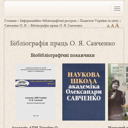
Toggle
naviga
Головна
>
Інформаційно-бібліографічні ресурси
>
Педагоги України та світу
>
A
A
Савченко О. Я.
>
Бібліографія праць О. Я. Савченко
A
Бібліографія праць О. Я. Савченко
Б
іобібліогр
афічні
покаж
чики
Академік АПН України О.
Науковий п