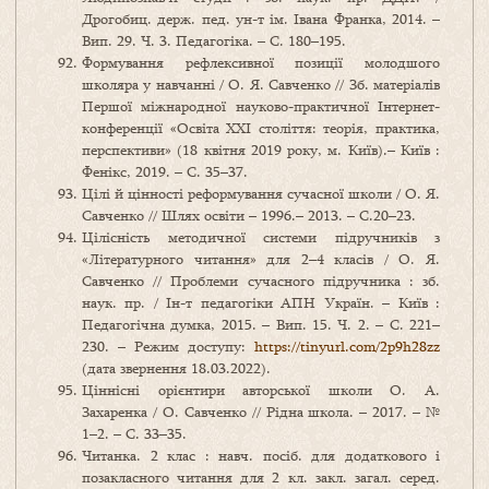
Дрогобиц. держ. пед. ун-т ім. Івана Франка, 2014. –
Вип. 29. Ч. 3. Педагогіка. – С. 180–195.
Формування рефлексивної позиції молодшого
школяра у навчанні / О. Я. Савченко // Зб. матеріалів
Першої міжнародної науково-практичної Інтернет-
конференції «Освіта XXI століття: теорія, практика,
перспективи» (18 квітня 2019 року, м. Київ).– Київ :
Фенікс, 2019. – С. 35–37.
Цілі й цінності реформування сучасної школи / О. Я.
Савченко // Шлях освіти – 1996.– 2013. – С.20–23.
Цілісність методичної системи підручників з
«Літературного читання» для 2–4 класів / О. Я.
Савченко // Проблеми сучасного підручника : зб.
наук. пр. / Ін-т педагогіки АПН Україн. – Київ :
Педагогічна думка, 2015. – Вип. 15. Ч. 2. – С. 221–
230. – Режим доступу:
https://tinyurl.com/2p9h28zz
(дата звернення 18.03.2022).
Ціннісні орієнтири авторської школи О. А.
Захаренка / О. Савченко // Рідна школа. – 2017. – №
1–2. – С. 33–35.
Читанка. 2 клас : навч. посіб. для додаткового і
позакласного читання для 2 кл. закл. загал. серед.