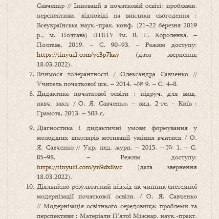
Савченкр // Інновації в початковій освіті: проблеми,
перспективи, відповіді на виклики сьогодення :
Всеукраїнська наук.-прак. конф. (21–22 березня 2019
р., м. Полтава) ПНПУ ім. В. Г. Короленка. –
Полтава, 2019. – С. 90–93. – Режим доступу:
https://tinyurl.com/yc3p7kay
(дата звернення
18.03.2022).
Вчимося толерантності / Олександра Савченко //
Учитель початкової шк. – 2014. –№ 9. – С. 4–8.
Дидактика початкової освіти : підруч. для вищ.
навч. закл. / О. Я. Савченко. – вид. 2-ге. – Київ :
Грамота, 2013. – 503 с.
Діагностика і дидактичні умови формування у
молодших школярів мотивації уміння вчитися / О.
Я. Савченко // Укр. пед. журн. – 2015. – № 1. – С.
85–98. – Режим доступу:
https://tinyurl.com/yn9dx8wc
(дата звернення
18.03.2022).
Діяльнісно-результатний підхід як чинник системної
модернізації початкової освіти. / О. Я. Савченко
// Модернізація освітнього середовища: проблеми та
перспективи : Матеріали П’ятої Міжнар. наук.-практ.