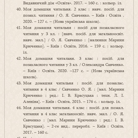
Видавничий дім «Освіта», 2017. – 160 с. : кольор. іл.
Моя домашня читальня. 2 клас : навч. посіб. для
позакл. читання / О. Я. Савченко. – Київ : Освіта ,
2020. – 127 с. – (Нова українська школа).
Моя домашня читальня : посіб для позакласного
читання у 3 кл. : [навч. посіб. для загальноосвіт.
навч. закл.] / О. Я. Савченко ; [малюнки Марини
Крюченко]. – Київ : Освіта, 2016. – 159 с. : кольор.
іл.
Моя домашня читальня. 3 клас : посіб. для
позакласного читання у 3 кл. / Олександра Савченко.
– Київ : Освіта, 2020. –127 с. – (Нова українська
школа).
Моя домашня читальня : посіб. для позаклас.
читання в 4 клас / Савченко О. Я. ; [мал. Марини
Крюченко ; ред.: І. В. Красуцька ; техн. Л. І.
Аленіна]. – Київ : Освіта, 2015. – 176 с. : кольор. іл.
Моя домашня читальня. 4 клас : посіб. для позакл.
читання в 4 клас загальноосвіт. навч. закл. / О. Я.
Савченко ; [мал. Марини Крюченко ; ред.: І. В.
Красуцька]. – 2-ге вид., переробл. – Київ : Освіта,
2017. – 160 с.