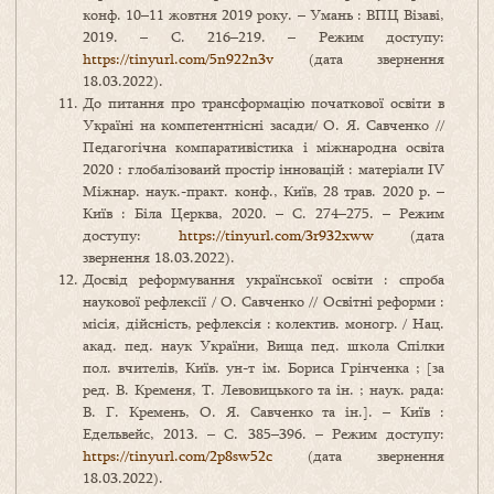
конф. 10–11 жовтня 2019 року. – Умань : ВПЦ Візаві,
2019. – С. 216–219. – Режим доступу:
https://tinyurl.com/5n922n3v
(дата звернення
18.03.2022).
До питання про трансформацію початкової освіти в
Україні на компетентнісні засади/ О. Я. Савченко //
Педагогічна компаративістика і міжнародна освіта
2020 : глобалізоваий простір інновацій : матеріали ІV
Міжнар. наук.-практ. конф., Київ, 28 трав. 2020 р. –
Київ : Біла Церква, 2020. – С. 274–275. – Режим
доступу:
https://tinyurl.com/3r932xww
(дата
звернення 18.03.2022).
Досвід реформування української освіти : спроба
наукової рефлексії / О. Савченко // Освітні реформи :
місія, дійсність, рефлексія : колектив. моногр. / Нац.
акад. пед. наук України, Вища пед. школа Спілки
пол. вчителів, Київ. ун-т ім. Бориса Грінченка ; [за
ред. В. Кременя, Т. Левовицького та ін. ; наук. рада:
В. Г. Кремень, О. Я. Савченко та ін.]. – Київ :
Едельвейс, 2013. – С. 385–396. – Режим доступу:
https://tinyurl.com/2p8sw52c
(дата звернення
18.03.2022).