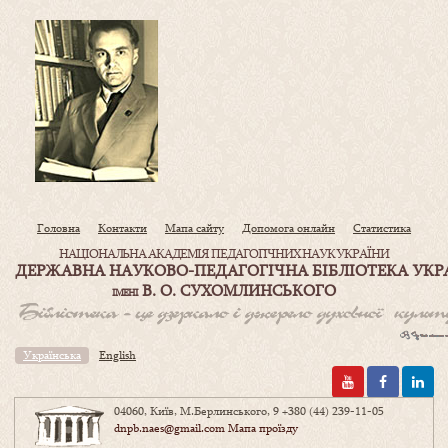
Головна
Контакти
Мапа сайту
Допомога онлайн
Статистика
НАЦІОНАЛЬНА АКАДЕМІЯ ПЕДАГОГІЧНИХ НАУК УКРАЇНИ
ДЕРЖАВНА НАУКОВО-ПЕДАГОГІЧНА БІБЛІОТЕКА УКР
В. О. СУХОМЛИНСЬКОГО
ІМЕНІ
Українська
English
04060, Київ, М.Берлинського, 9
+380 (44) 239-11-05
dnpb.naes@gmail.com
Мапа проїзду