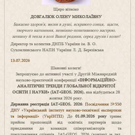
Щиро вітаємо
ДОВГАЛЮК ОЛЕНУ МИКОЛАЇВНУ
Бажаємо здоров’я, весни в душі, яскравого сонця, щастя,
творчого натхнення, незмінно-позитивнвого настрою,
затишку
й
тепла в колі
В
ашої
родини
,
серед друзів і колег!
Директор та колектив ДНПБ України ім. В. О.
Сухомлинського НАПН України Л. Д. Березівська
13.07.2026
Шановні колеги!
Запрошуємо до активної участі у Другій Міжнародній
науково-практичній конференції
«
ІНФОРМАЦІЙНО-
АНАЛІТИЧНІ ТРЕНДИ
ГЛОБАЛЬНОЇ ВІДКРИТОЇ
ОСВІТИ І НАУКИ
» (IAT-GEOS, 2026),
яка відбудеться 28
жовтня 2026 року.
Державна реєстрація IAT-GEOS, 2026
:
Посвідчення №550
ДНУ «Український інститут науково-технічної експертизи
та інформації» (УкрІНТЕІ)
До
01.09.2026 року
триває
прийом пропозицій від освітніх партнерів щодо
приєднання до команди співорганізаторів та
представлення спікерів IAS-GEOS, 2026 (контакт за тел.