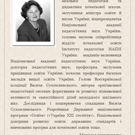
загальної педагогіки та
дидактики початкової школи,
заступниця міністра освіти й
науки України, віцепрезидентка
Національної академії
педагогічних наук України,
головна наукова співробітниця
відділу початкової освіти
Інституту педагогіки НАПН
України, академік-засновниця
Національної академії педагогічних наук України,
докторка педагогічних наук, професорка, заслужена
працівниця освіти України, почесна професорка багатьох
закладів вищої освіти України, Голова Всеукраїнської
асоціації Василя Сухомлинського, авторка оригінальної
педагогічної системи формування та розвитку пізнавальної
активності та самостійності дітей молодшого шкільного
віку. Дослідниця і поширювачка спадщини Василя
Сухомлинського. Розробниця Державної національної
програми «Освіта» («Україна XXI століття»), Національної
доктрини розвитку освіти, державних стандартів і
навчальних програм для початкової освіти тощо.
Матеріал підготовлено