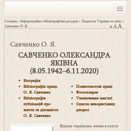
Toggle
naviga
Головна
>
Інформаційно-бібліографічні ресурси
>
Педагоги України та світу
>
A
A
Савченко О. Я.
A
Савченко О. Я.
САВЧЕНКО ОЛЕКСАНДРА
ЯКІВНА
(8.05.1942–6.11.2020)
Біографія
Бібліографія праць
Повнотекстові праці
О. Я. Савченко
Фотогалерея
Бібліографія
Ушанування пам’яті
публікацій про
Список використаних
життя та діяльність
джерел
О. Я. Савченко
Відома українська вчена в галузі