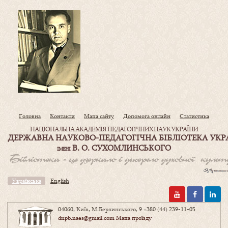
Головна
Контакти
Мапа сайту
Допомога онлайн
Статистика
НАЦІОНАЛЬНА АКАДЕМІЯ ПЕДАГОГІЧНИХ НАУК УКРАЇНИ
ДЕРЖАВНА НАУКОВО-ПЕДАГОГІЧНА БІБЛІОТЕКА УКР
В. О. СУХОМЛИНСЬКОГО
ІМЕНІ
Українська
English
04060, Київ, М.Берлинського, 9
+380 (44) 239-11-05
dnpb.naes@gmail.com
Мапа проїзду