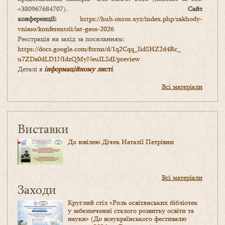
+380967684707).
Сайт
конференції:
https://hub.ontos.xyz/index.php/zakhody-
vniaso/konferentsii/iat-geos-2026
Реєстрація на захід за посиланням:
https://docs.google.com/forms/
d/1q2Cqq_IidSHZ2d4Rc_
u7ZDa0dLD1NIdzQMyNeuILSdI/
preview
Деталі в
інформаційному листі
.
Всі матеріали
Виставки
До ювілею Дічек Наталії Петрівни
Всі матеріали
Заходи
Круглий стіл «Роль освітянських бібліотек
у забезпеченні сталого розвитку освіти та
науки» (До всеукраїнського фестивалю