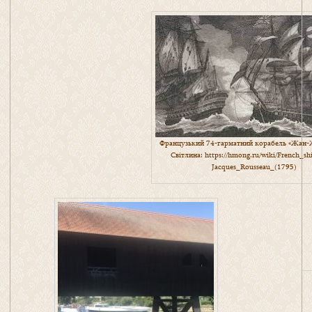
Французький 74-гарматний корабель «Жан-
Світлина:
https://hmong.ru/wiki/French_sh
Jacques_Rousseau_(1795)