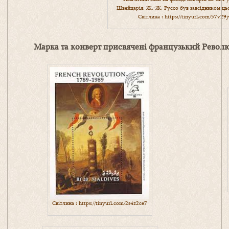
Швейцарія. Ж.-Ж. Руссо був завсідником ць
Світлина :
https://tinyurl.com/57v29
Марка та конверт присвячені французький Револю
Світлина :
https://tinyurl.com/2s4z2ce7