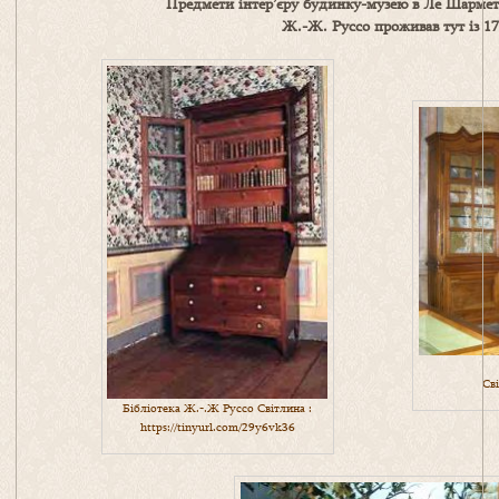
Предмети інтер’єру будинку-музею в Ле Шармет
Ж.-Ж. Руссо проживав тут із 17
Св
Бібліотека Ж.-.Ж Руссо Світлина :
https://tinyurl.com/29y6vk36