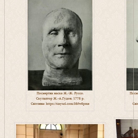
Посме
Посмертна маска Ж.-Ж. Руссо.
Скульптор Ж.-А.Гудон. 1778 р.
Сві
Світлина:
https://tinyurl.com/38fw8pme