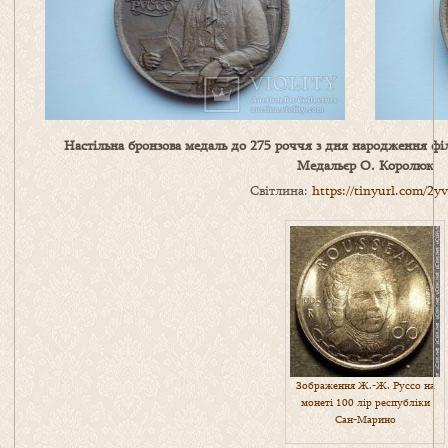
Настільна бронзова медаль до 275 роччя з дня народження фі
Медальєр О. Королюк
Світлина:
https://tinyurl.com/2y
Зображення Ж.-Ж. Руссо на
монеті 100 лір республіки
Сан-Марино