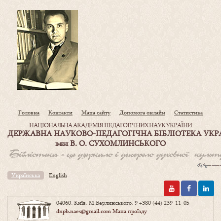
Головна
Контакти
Мапа сайту
Допомога онлайн
Статистика
НАЦІОНАЛЬНА АКАДЕМІЯ ПЕДАГОГІЧНИХ НАУК УКРАЇНИ
ДЕРЖАВНА НАУКОВО-ПЕДАГОГІЧНА БІБЛІОТЕКА УКР
В. О. СУХОМЛИНСЬКОГО
ІМЕНІ
Українська
English
04060, Київ, М.Берлинського, 9
+380 (44) 239-11-05
dnpb.naes@gmail.com
Мапа проїзду