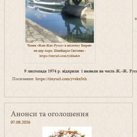
б
Човен «Жан-Жак Руссо» в містечку Бюрен-
ан-дер-Ааре, Швейцарія Світлина :
https://tinyurl.com/yckha6rt
9 листопада 1974 р. відкрили і назвали на честь Ж.-Ж. Рус
Посилання:
https://tinyurl.com/yvskx5th
Анонси та оголошення
07.08.2026