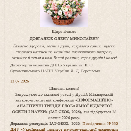
Щиро вітаємо
ДОВГАЛЮК ОЛЕНУ МИКОЛАЇВНУ
Бажаємо здоров’я, весни в душі, яскравого сонця, щастя,
творчого натхнення, незмінно-позитивнвого настрою,
затишку
й
тепла в колі
В
ашої
родини
,
серед друзів і колег!
Директор та колектив ДНПБ України ім. В. О.
Сухомлинського НАПН України Л. Д. Березівська
13.07.2026
Шановні колеги!
Запрошуємо до активної участі у Другій Міжнародній
науково-практичній конференції
«
ІНФОРМАЦІЙНО-
АНАЛІТИЧНІ ТРЕНДИ
ГЛОБАЛЬНОЇ ВІДКРИТОЇ
ОСВІТИ І НАУКИ
» (IAT-GEOS, 2026),
яка відбудеться 28
жовтня 2026 року.
Державна реєстрація IAT-GEOS, 2026
:
Посвідчення №550
ДНУ «Український інститут науково-технічної експертизи