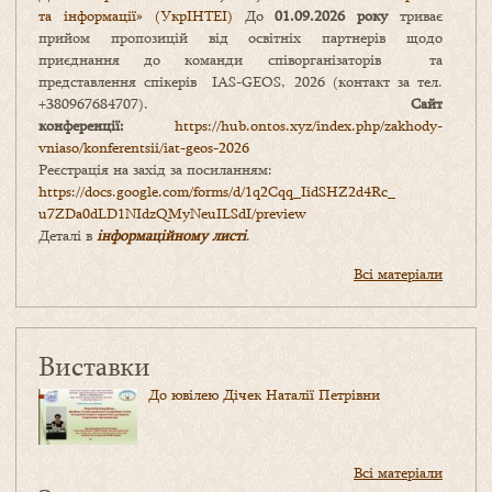
та інформації» (УкрІНТЕІ)
До
01.09.2026 року
триває
прийом пропозицій від освітніх партнерів щодо
приєднання до команди співорганізаторів та
представлення спікерів IAS-GEOS, 2026 (контакт за тел.
+380967684707).
Сайт
конференції:
https://hub.ontos.xyz/index.php/zakhody-
vniaso/konferentsii/iat-geos-2026
Реєстрація на захід за посиланням:
https://docs.google.com/forms/
d/1q2Cqq_IidSHZ2d4Rc_
u7ZDa0dLD1NIdzQMyNeuILSdI/
preview
Деталі в
інформаційному листі
.
Всі матеріали
Виставки
До ювілею Дічек Наталії Петрівни
Всі матеріали