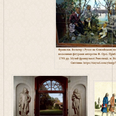
Франклін, Вольтер і Руссо на Єлисейських по
восковими фігурами авторства Ф. Орсі. Приб
1793 рр. Музей французької Революції, м. Ві
Світлина:
https://tinyurl.com/yhmjp7