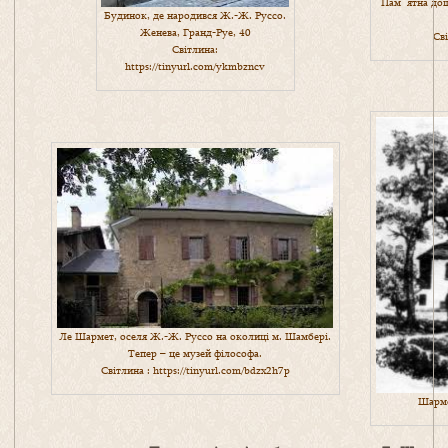
Пам´ятна дош
Будинок, де народився Ж.-Ж. Руссо.
Женева, Гранд-Руе, 40
Сві
Світлина:
https://tinyurl.com/ykmbzncv
Ле Шармет, оселя Ж.-Ж. Руссо на околиці м. Шамбері.
Тепер – це музей філософа.
Світлина :
https://tinyurl.com/bdzx2h7p
Шарме