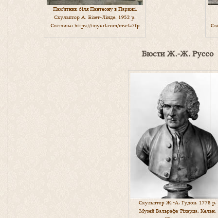
Пам’ятник біля Пантеону в Парижі.
Скульптор А. Бізет-Лінде. 1952 р.
Світлина:
https://tinyurl.com/msefa7fp
Св
Бюсти Ж.-Ж. Руссо
Скульптор Ж.-А. Гудон. 1778 р.
Музей Вальрафа-Ріхарца, Кельн,