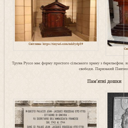
Світлина:
https://tinyurl.com/mh3ydp59
Св
Труна Руссо має форму простого сільського храму з барельєфом, 
свободи. Паризький Пантео
Пам’ятні дошки