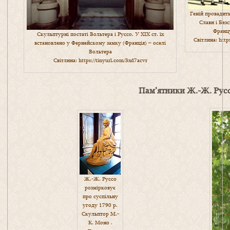
Геній провадить
Слави і Без
Францу
Скульптурні постаті Вольтера і Руссо. У ХІХ ст. їх
Світлина:
http
встановлено у Фернейскому замку (Франція) – оселі
Вольтера
Світлина:
https://tinyurl.com/3xd7acvr
Пам’ятники Ж.-Ж. Рус
Ж.-Ж. Руссо
розмірковує
про суспільну
угоду 1790 р.
Скульптор М.-
К. Моно .