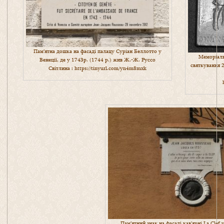
Пам’ятна дошка на фасаді палацу Суріан Беллотто у
Меморіаль
Венеції, де у 1743р. (1744 р.) жив Ж.-Ж. Руссо
святкування 
Світлина :
https://tinyurl.com/yn4m8mxk
Пам’ятний знак на фасаді кав’ярні La Clef у