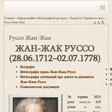
Toggle
naviga
Головна
>
Інформаційно-бібліографічні ресурси
>
Педагоги України та світу
>
A
A
Руссо Жан-Жак
A
Руссо Жан-Жак
ЖАН-ЖАК РУССО
(28.06.1712–02.07.1778)
Біографія
Ф
Бібліографія праць Жан-Жака Руссо
У
Бібліографія публікацій про життя та діяльність
А
Жан-Жака Руссо
С
Повнотекстові документи
28 червня
20
22
року
минуло
3
10
років
із дня
народження Жан-