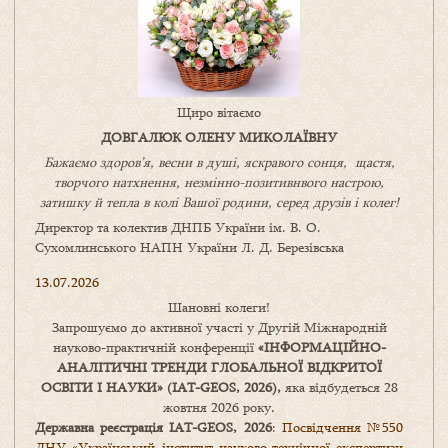
Щиро вітаємо
ДОВГАЛЮК ОЛЕНУ МИКОЛАЇВНУ
Бажаємо здоров’я, весни в душі, яскравого сонця, щастя,
творчого натхнення, незмінно-позитивнвого настрою,
затишку
й
тепла в колі
В
ашої
родини
,
серед друзів і колег!
Директор та колектив ДНПБ України ім. В. О.
Сухомлинського НАПН України Л. Д. Березівська
13.07.2026
Шановні колеги!
Запрошуємо до активної участі у Другій Міжнародній
науково-практичній конференції
«
ІНФОРМАЦІЙНО-
АНАЛІТИЧНІ ТРЕНДИ
ГЛОБАЛЬНОЇ ВІДКРИТОЇ
ОСВІТИ І НАУКИ
» (IAT-GEOS, 2026),
яка відбудеться 28
жовтня 2026 року.
Державна реєстрація IAT-GEOS, 2026
:
Посвідчення №550
ДНУ «Український інститут науково-технічної експертизи