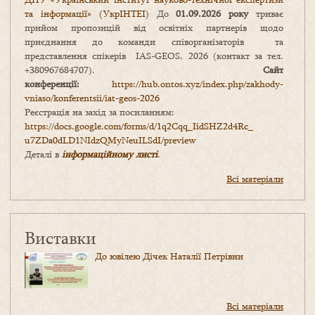
та інформації» (УкрІНТЕІ)
До
01.09.2026 року
триває
прийом пропозицій від освітніх партнерів щодо
приєднання до команди співорганізаторів та
представлення спікерів IAS-GEOS, 2026 (контакт за тел.
+380967684707).
Сайт
конференції:
https://hub.ontos.xyz/index.php/zakhody-
vniaso/konferentsii/iat-geos-2026
Реєстрація на захід за посиланням:
https://docs.google.com/forms/
d/1q2Cqq_IidSHZ2d4Rc_
u7ZDa0dLD1NIdzQMyNeuILSdI/
preview
Деталі в
інформаційному листі
.
Всі матеріали
Виставки
До ювілею Дічек Наталії Петрівни
Всі матеріали