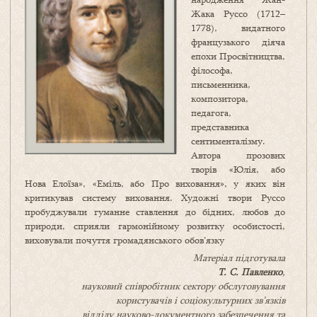
Жака Руссо (1712–
1778), видатного
французького діяча
епохи Просвітництва,
філософа,
письменника,
композитора,
педагога,
представника
сентименталізму.
Автора прозових
творів «Юлія, або
Нова Елоїза», «Еміль, або Про виховання», у яких він
критикував систему виховання. Художні твори Руссо
пробуджували гуманне ставлення до бідних, любов до
природи, сприяли гармонійному розвитку особистості,
виховували почуття громадянського обов’язку
Матеріал підготувала
Т. С. Павленко
,
науковий співробітник сектору обслуговування
користувачів і соціокультурних зв’язків
відділу науково-документного забезпечення та