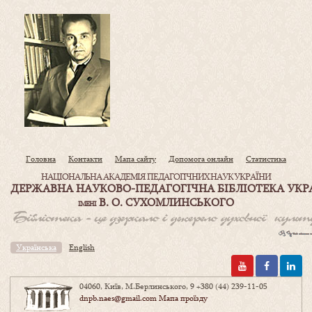
Головна
Контакти
Мапа сайту
Допомога онлайн
Статистика
НАЦІОНАЛЬНА АКАДЕМІЯ ПЕДАГОГІЧНИХ НАУК УКРАЇНИ
ДЕРЖАВНА НАУКОВО-ПЕДАГОГІЧНА БІБЛІОТЕКА УКР
В. О. СУХОМЛИНСЬКОГО
ІМЕНІ
Українська
English
04060, Київ, М.Берлинського, 9
+380 (44) 239-11-05
dnpb.naes@gmail.com
Мапа проїзду