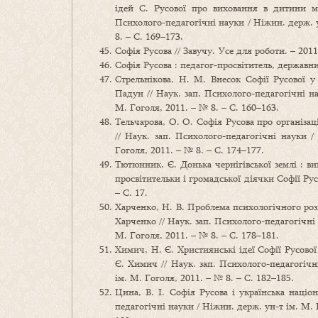
ідей С. Русової про виховання в дитини мо
Психолого-педагогічні науки / Ніжин. держ. 
8. – С. 169–173.
Софія Русова // Завучу. Усе для роботи. – 2011.
Софія Русова : педагог-просвітитель, державний
Стрельнікова, Н. М. Внесок Софії Русової у
Падун // Наук. зап. Психолого-педагогічні н
М. Гоголя, 2011. – № 8. – С. 160–163.
Тельчарова, О. О. Софія Русова про організац
// Наук. зап. Психолого-педагогічні науки 
Гоголя, 2011. – № 8. – С. 174–177.
Тютюнник, Є. Донька чернігівської землі : в
просвітительки і громадської діячки Софії Рус
– С. 17.
Харченко, Н. В. Проблема психологічного роз
Харченко // Наук. зап. Психолого-педагогічні
М. Гоголя, 2011. – № 8. – С. 178–181.
Химич, Н. Є. Християнські ідеї Софії Русової
Є. Химич // Наук. зап. Психолого-педагогіч
ім. М. Гоголя, 2011. – № 8. – С. 182–185.
Цина, В. І. Софія Русова і українська націон
педагогічні науки / Ніжин. держ. ун-т ім. М. 