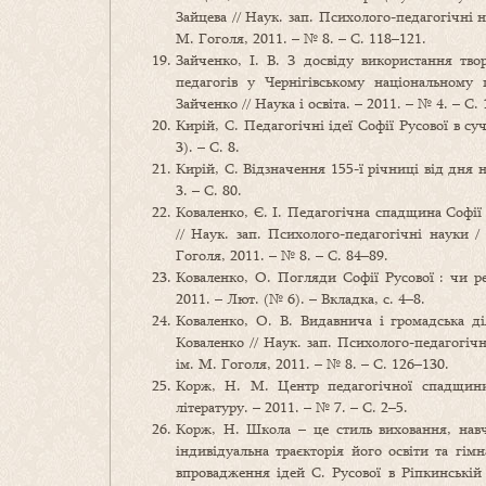
Зайцева // Наук. зап. Психолого-педагогічні 
М. Гоголя, 2011. – № 8. – С. 118–121.
Зайченко, І. В. З досвіду використання тво
педагогів у Чернігівському національному 
Зайченко // Наука і освіта. – 2011. – № 4. – С. 
Кирій, С. Педагогічні ідеї Софії Русової в суч
3). – С. 8.
Кирій, С. Відзначення 155-ї річниці від дня н
3. – С. 80.
Коваленко, Є. І. Педагогічна спадщина Софії 
// Наук. зап. Психолого-педагогічні науки 
Гоголя, 2011. – № 8. – С. 84–89.
Коваленко, О. Погляди Софії Русової : чи ре
2011. – Лют. (№ 6). – Вкладка, с. 4–8.
Коваленко, О. В. Видавнича і громадська дія
Коваленко // Наук. зап. Психолого-педагогіч
ім. М. Гоголя, 2011. – № 8. – С. 126–130.
Корж, Н. М. Центр педагогічної спадщини
літературу. – 2011. – № 7. – С. 2–5.
Корж, Н. Школа – це стиль виховання, навча
індивідуальна траєкторія його освіти та гім
впровадження ідей С. Русової в Ріпкинській 