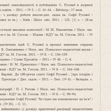
ьної самосвідомості в публікаціях С. Русової в журналі
освіти. – 2011. – № 2. – С. 41–44. – Бібліогр.: 17 назв.
 з досвіду роботи школи-дит. садка ім. Софії Русової /
вал та ін.]. – Київ : Шкіл. світ, 2011. – 125, [1] с. – (Б-ка
сучасні виклики психології / М М. Наконечна // Наук. зап.
ун-т ім. М. Гоголя. – Ніжин : НДУ ім. М. Гоголя, 2011. – №
дактичних ідей С. Русової в процесі навчання старших
 В. Омеляненко // Наук. зап. Психолого-педагогічні науки /
ДУ ім. М. Гоголя, 2011. – № 8. – С. 156–159.
енко // Слово Просвіти. – 2011.– № 48. – С. 6.
овою / Н. М. Примушко // Наук. зап. Психолого-педагогічні
жин : НДУ ім. М. Гоголя, 2011. – № 8. – С. 164–168.
ерліні. До 100-річчя статті Софії Русової : [про історію і
Проскура // Дит. садок. – 2011. – Лют. (№ 6). – Вкладка, с.
іографії / П. І. Рогова // Наук. зап. Психолого-педагогічні
жин : НДУ ім. М. Гоголя, 2011. – № 8. – С. 90–94.
ародження Софії Русової. Чи гідно ми пошановуємо це ім’я? /
. (№ 35). – С. 11.
 найменших» (з досвіду практичної реалізації педагогічних