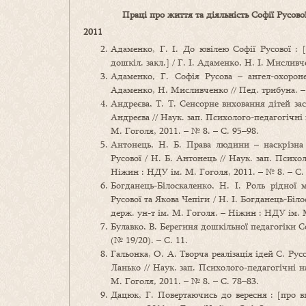
Праці про життя та діяльність Софії Русово
2011
Адаменко, Г. І. До ювілею Софії Русової : 
дошкіл. закл.] / Г. І. Адаменко, Н. І. Мисливч
Адаменко, Г. Софія Русова – ангел-охорон
Адаменко, Н. Мисливченко // Пед. трибуна. – 2
Андреєва, Т. Т. Сенсорне виховання дітей зас
Андреєва // Наук. зап. Психолого-педагогічні
М. Гоголя, 2011. – № 8. – С. 95–98.
Антонець, Н. Б. Права людини – наскрізна 
Русової / Н. Б. Антонець // Наук. зап. Психо
Ніжин : НДУ ім. М. Гоголя, 2011. – № 8. – С.
Богданець-Білоскаленко, Н. І. Роль рідної
Русової та Якова Чепіги / Н. І. Богданець-Біл
держ. ун-т ім. М. Гоголя. – Ніжин : НДУ ім. М
Булавко, В. Берегиня дошкільної педагогіки Соф
(№ 19/20). – С. 11.
Гальонка, О. А. Творча реалізація ідей С. Рус
Ланько // Наук. зап. Психолого-педагогічні 
М. Гоголя, 2011. – № 8. – С. 78–83.
Дацюк, Г. Повертаючись до вересня : [про вш