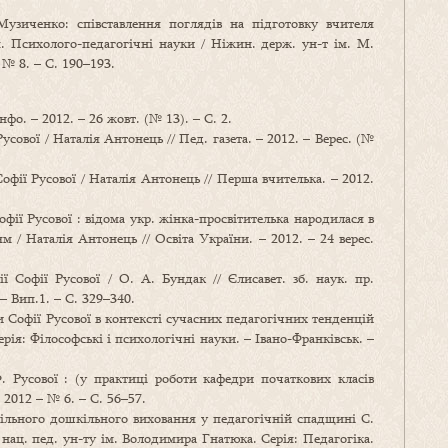
узиченко: співставлення поглядів на підготовку вчителя
п. Психолого-педагогічні науки / Ніжин. держ. ун-т ім. М.
 № 8. – С. 190–193.
нфо. – 2012. – 26 жовт. (№ 13). – С. 2.
усової / Наталія Антонець // Пед. газета. – 2012. – Верес. (№
офії Русової / Наталія Антонець // Перша вчителька. – 2012.
фії Русової : відома укр. жінка-просвітителька народилася в
м / Наталія Антонець // Освіта України. – 2012. – 24 верес.
ї Софії Русової / О. А. Бундак // Єлисавет. зб. наук. пр.
 – Вип.1. – С. 329–340.
и Софії Русової в контексті сучасних педагогічних тенденцій
Серія: Філософські і психологічні науки. – Івано-Франківськ. –
. Русової : (у практиці роботи кафедри початкових класів
– 2012 – № 6. – С. 56–57.
пільного дошкільного виховання у педагогічній спадщині С.
. нац. пед. ун-ту ім. Володимира Гнатюка. Серія: Педагогіка.