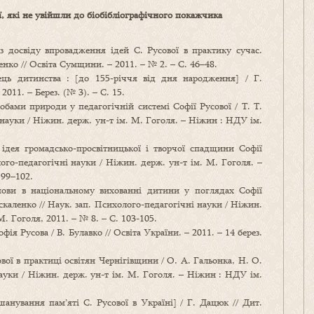
ї, які не увійшли до біобібліографічного покажчика
[з досвіду впровадження ідей С. Русової в практику сучас.
енко // Освіта Сумщини. – 2011. – № 2. – С. 46–48.
ець дитинства : [до 155-річчя від дня народження] / Г.
011. – Берез. (№ 3). – С. 15.
обами природи у педагогічній системі Софії Русової / Т. Т.
 науки / Ніжин. держ. ун-т ім. М. Гоголя. – Ніжин : НДУ ім.
ідея громадсько-просвітницької і творчої спадщини Софії
лого-педагогічні науки / Ніжин. держ. ун-т ім. М. Гоголя. –
 99–102.
 мови в національному вихованні дитини у поглядах Софії
оскаленко // Наук. зап. Психолого-педагогічні науки / Ніжин.
. Гоголя, 2011. – № 8. – С. 103-105.
ія Русова / В. Булавко // Освіта України. – 2011. – 14 берез.
ової в практиці освітян Чернігівщини / О. А. Гальонка, Н. О.
науки / Ніжин. держ. ун-т ім. М. Гоголя. – Ніжин : НДУ ім.
анування пам’яті С. Русової в Україні] / Г. Дацюк // Дит.