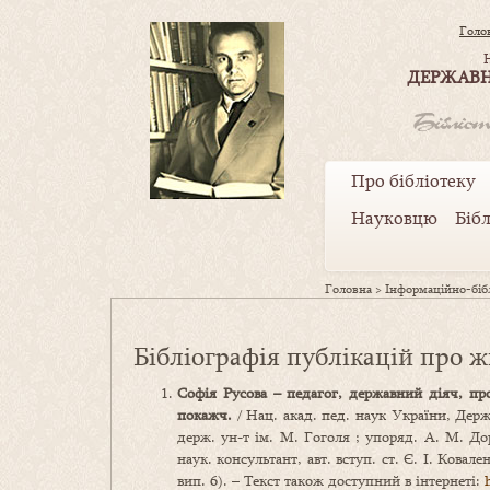
Голо
ДЕРЖАВН
Про бібліотеку
Науковцю
Біб
Головна
>
Інформаційно-бібл
Бібліографія публікацій про жи
Софія Русова – педагог, державний діяч, про
покажч.
/ Нац. акад. пед. наук України, Держ
держ. ун-т ім. М. Гоголя ; упоряд. А. М. Дор
наук. консультант, авт. вступ. ст. Є. І. Ковале
вип. 6). – Текст також доступний в інтернеті: