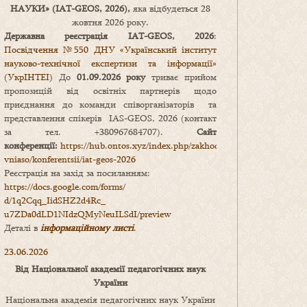
НАУКИ
» (IAT-GEOS, 2026),
яка відбудеться 28
жовтня 2026 року.
Державна реєстрація IAT-GEOS, 2026
:
Посвідчення №550 ДНУ «Український інститут
науково-технічної експертизи та інформації»
(УкрІНТЕІ)
До
01.09.2026 року
триває прийом
пропозицій від освітніх партнерів щодо
приєднання до команди співорганізаторів та
представлення спікерів IAS-GEOS, 2026 (контакт
за тел. +380967684707).
Сайт
конференції:
https://hub.ontos.xyz/index.php/zakhody-
vniaso/konferentsii/iat-geos-2026
Реєстрація на захід за посиланням:
https://docs.google.com/forms/
d/1q2Cqq_IidSHZ2d4Rc_
u7ZDa0dLD1NIdzQMyNeuILSdI/
preview
Деталі в
інформаційному листі
.
23.06.2026
Від Національної академії педагогічних наук
України
Національна академія педагогічних наук України