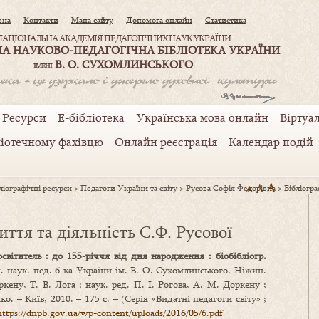
вна
Контакти
Мапа сайту
Допомога онлайн
Статистика
НАЦІОНАЛЬНА АКАДЕМІЯ ПЕДАГОГІЧНИХ НАУК УКРАЇНИ
А НАУКОВО-ПЕДАГОГІЧНА БІБЛІОТЕКА УКРАЇНИ
В. О. СУХОМЛИНСЬКОГО
ІМЕНІ
Ресурси
Е-бібліотека
Українська мова онлайн
Віртуал
ліотечному фахівцю
Онлайн реєстрація
Календар подій
A
A
іографічні ресурси
>
Педагоги України та світу
>
Русова Софія Федорівна
A
>
Бібліогра
ття та діяльність С.Ф. Русової
світитель : до 155-річчя від дня народження : біобібліогр.
. наук.-пед. б-ка України ім. В. О. Сухомлинського, Ніжин.
кену, Т. В. Лога ; наук. ред. П. І. Рогова, А. М. Доркену ;
нко. – Київ, 2010. – 175 с. – (Серія «Видатні педагоги світу» ;
https://dnpb.gov.ua/wp-content/uploads/2016/05/6.pdf