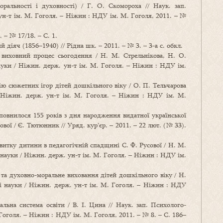
ральності і духовності) / Г. О. Скомороха // Наук. зап.
ун-т ім. М. Гоголя. – Ніжин : НДУ ім. М. Гоголя, 2011. – №
 – № 17/18. – С. 1.
 діяч (1856–1940) // Рідна шк. – 2011. – № 3. – 3-а с. обкл.
 виховний процес сьогодення / Н. М. Стрельнікова, Н. О.
ауки / Ніжин. держ. ун-т ім. М. Гоголя. – Ніжин : НДУ ім.
ію сюжетних ігор дітей дошкільного віку / О. П. Тельчарова
/ Ніжин. держ. ун-т ім. М. Гоголя. – Ніжин : НДУ ім. М.
иповнилося 155 років з дня народження видатної української
ової / Є. Тютюнник // Уряд. кур’єр. – 2011. – 22 лют. (№ 33).
витку дитини в педагогічній спадщині С. Ф. Русової / Н. М.
 науки / Ніжин. держ. ун-т ім. М. Гоголя. – Ніжин : НДУ ім.
 та духовно-моральне виховання дітей дошкільного віку / Н.
ні науки / Ніжин. держ. ун-т ім. М. Гоголя. – Ніжин : НДУ
альна система освіти / В. І. Цина // Наук. зап. Психолого-
Гоголя. – Ніжин : НДУ ім. М. Гоголя, 2011. – № 8. – С. 186–