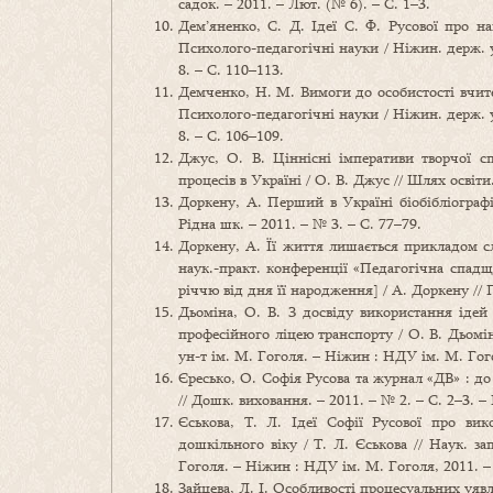
садок. – 2011. – Лют. (№ 6). – С. 1–3.
Дем’яненко, С. Д. Ідеї С. Ф. Русової про на
Психолого-педагогічні науки / Ніжин. держ. 
8. – С. 110–113.
Демченко, Н. М. Вимоги до особистості вчите
Психолого-педагогічні науки / Ніжин. держ. 
8. – С. 106–109.
Джус, О. В. Ціннісні імперативи творчої с
процесів в Україні / О. В. Джус // Шлях освіти.
Доркену, А. Перший в Україні біобібліограф
Рідна шк. – 2011. – № 3. – С. 77–79.
Доркену, А. Її життя лишається прикладом сл
наук.-практ. конференції «Педагогічна спадщи
річчю від дня її народження] / А. Доркену // Пе
Дьоміна, О. В. З досвіду використання ідей
професійного ліцею транспорту / О. В. Дьомін
ун-т ім. М. Гоголя. – Ніжин : НДУ ім. М. Гого
Єресько, О. Софія Русова та журнал «ДВ» : до
// Дошк. виховання. – 2011. – № 2. – С. 2–3. – Б
Єськова, Т. Л. Ідеї Софії Русової про вик
дошкільного віку / Т. Л. Єськова // Наук. з
Гоголя. – Ніжин : НДУ ім. М. Гоголя, 2011. –
Зайцева, Л. І. Особливості процесуальних уявле