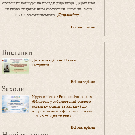
оголошує конкурс на посаду директора Державної
науково-педагогічної бібліотеки України імені
В.О. Сухомлинського.
Детальніше...
Всі матеріали
Виставки
До ювілею Дічек Наталії
Петрівни
Всі матеріали
Заходи
Круглий стіл «Роль освітянських
бібліотек у забезпеченні сталого
розвитку освіти та науки» (До
всеукраїнського фестивалю науки
– 2026 та Дня науки)
Всі матеріали
Наші видання