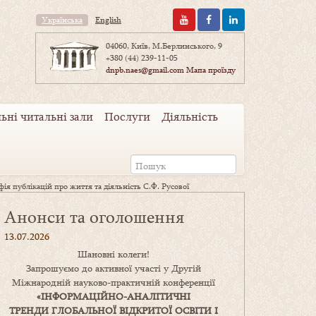
Українська
English
04060, Київ, М.Берлинського, 9
+380 (44) 239-11-05
dnpb.naes@gmail.com
Мапа проїзду
ьні читальні зали
Послуги
Діяльність
фія публікацій про життя та діяльність С.Ф. Русової
Анонси та оголошення
13.07.2026
Шановні колеги!
Запрошуємо до активної участі у Другій
Міжнародній науково-практичній конференції
«
ІНФОРМАЦІЙНО-АНАЛІТИЧНІ
ТРЕНДИ
ГЛОБАЛЬНОЇ ВІДКРИТОЇ ОСВІТИ І