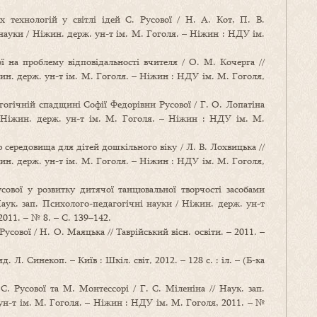
 технологій у світлі ідей С. Русової / Н. А. Кот, П. В.
 науки / Ніжин. держ. ун-т ім. М. Гоголя. – Ніжин : НДУ ім.
ї на проблему відповідальності вчителя / О. М. Кочерга //
ин. держ. ун-т ім. М. Гоголя. – Ніжин : НДУ ім. М. Гоголя,
гогічній спадщині Софії Федорівни Русової / Г. О. Лопатіна
/ Ніжин. держ. ун-т ім. М. Гоголя. – Ніжин : НДУ ім. М.
 середовища для дітей дошкільного віку / Л. В. Лохвицька //
ин. держ. ун-т ім. М. Гоголя. – Ніжин : НДУ ім. М. Гоголя,
ової у розвитку дитячої танцювальної творчості засобами
Наук. зап. Психолого-педагогічні науки / Ніжин. держ. ун-т
011. – № 8. – С. 139–142.
усової / Н. О. Маяцька // Таврійський вісн. освіти. – 2011. –
. Л. Синекоп. – Київ : Шкіл. світ, 2012. – 128 с. : іл. – (Б-ка
С. Русової та М. Монтессорі / Г. С. Міленіна // Наук. зап.
ун-т ім. М. Гоголя. – Ніжин : НДУ ім. М. Гоголя, 2011. – №