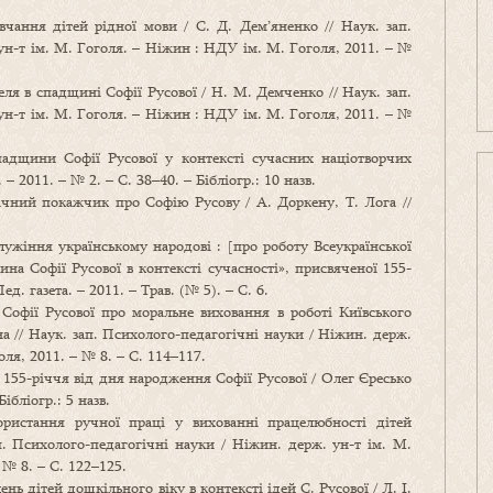
вчання дітей рідної мови / С. Д. Дем’яненко // Наук. зап.
ун-т ім. М. Гоголя. – Ніжин : НДУ ім. М. Гоголя, 2011. – №
ля в спадщині Софії Русової / Н. М. Демченко // Наук. зап.
ун-т ім. М. Гоголя. – Ніжин : НДУ ім. М. Гоголя, 2011. – №
падщини Софії Русової у контексті сучасних націотворчих
 – 2011. – № 2. – С. 38–40. – Бібліогр.: 10 назв.
ічний покажчик про Софію Русову / А. Доркену, Т. Лога //
ужіння українському народові : [про роботу Всеукраїнської
на Софії Русової в контексті сучасності», присвяченої 155-
д. газета. – 2011. – Трав. (№ 5). – С. 6.
 Софії Русової про моральне виховання в роботі Київського
а // Наук. зап. Психолого-педагогічні науки / Ніжин. держ.
ля, 2011. – № 8. – С. 114–117.
 155-річчя від дня народження Софії Русової / Олег Єресько
ібліогр.: 5 назв.
ористання ручної праці у вихованні працелюбності дітей
ап. Психолого-педагогічні науки / Ніжин. держ. ун-т ім. М.
 № 8. – С. 122–125.
нь дітей дошкільного віку в контексті ідей С. Русової / Л. І.