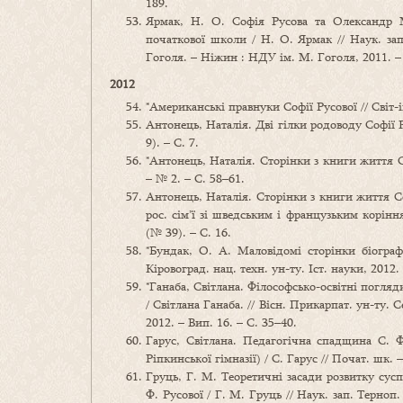
189.
Ярмак, Н. О. Софія Русова та Олександр М
початкової школи / Н. О. Ярмак // Наук. за
Гоголя. – Ніжин : НДУ ім. М. Гоголя, 2011. –
2012
*Американські правнуки Софії Русової // Світ-і
Антонець, Наталія. Дві гілки родоводу Софії Р
9). – С. 7.
*Антонець, Наталія. Сторінки з книги життя С
– № 2. – С. 58–61.
Антонець, Наталія. Сторінки з книги життя Со
рос. сім’ї зі шведським і французьким коріння
(№ 39). – С. 16.
*Бундак, О. А. Маловідомі сторінки біографі
Кіровоград. нац. техн. ун-ту. Іст. науки, 2012.
*Ганаба, Світлана. Філософсько-освітні погляд
/ Світлана Ганаба. // Вісн. Прикарпат. ун-ту. 
2012. – Вип. 16. – С. 35–40.
Гарус, Світлана. Педагогічна спадщина С. Ф
Ріпкинської гімназії) / С. Гарус // Почат. шк. 
Груць, Г. М. Теоретичні засади розвитку сус
Ф. Русової / Г. М. Груць // Наук. зап. Терноп