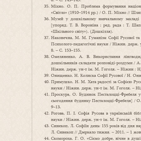
Міхно, О. П. Проблема формування націонал
«Світло» (1910–1914 рр.) / О. П. Міхно // Шлях 
Музей у дошкільному навчальному закладі :
[упоряд. Т. В. Вороніна ; ред. рада : Т. Шапо
«Шкільного світу»), (Дошкілля).
Наконечна, М. М. Гуманізм Софії Русової та 
Психолого-педагогічні науки / Ніжин. держ. 
8. – С. 153–155.
Омеляненко, А. В. Використання лінгводи
дошкільників складати розповіді-роздуми / А.
Ніжин. держ. ун-т ім. М. Гоголя. – Ніжин : Н
Онищенко, Н. Колиска Софії Русової / Н. Онищ
Примушко, Н. М. Хата радості за Софією Рус
науки / Ніжин. держ. ун-т ім. М. Гоголя. – Ні
Проскура, О. Будинок Песталоцці-Фребеля у Б
сьогодення будинку Песталоцці-Фребеля] / О. 
9–13.
Рогова, П. І. Софія Русова в українській бібл
науки / Ніжин. держ. ун-т ім. М. Гоголя. – Ні
Синекоп, Л. Софіїн день: 155 років від дня н
Л. Синекоп // Дзеркало тижня. – 2011. – 1 жовт
Скомороха, Г. О. «Сіємо добре, вічне в душі