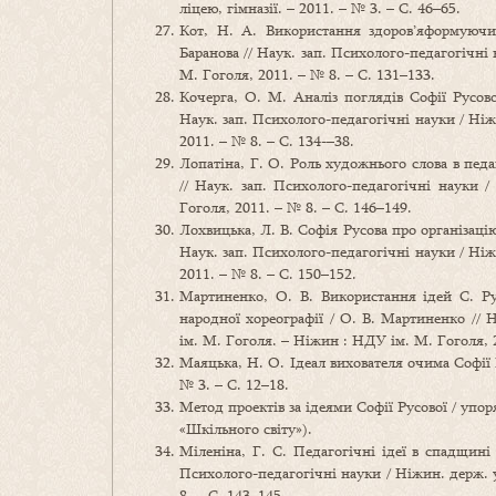
ліцею, гімназії. – 2011. – № 3. – С. 46–65.
Кот, Н. А. Використання здоров’яформуючих
Баранова // Наук. зап. Психолого-педагогічні
М. Гоголя, 2011. – № 8. – С. 131–133.
Кочерга, О. М. Аналіз поглядів Софії Русово
Наук. зап. Психолого-педагогічні науки / Ніж
2011. – № 8. – С. 134-–38.
Лопатіна, Г. О. Роль художнього слова в педа
// Наук. зап. Психолого-педагогічні науки 
Гоголя, 2011. – № 8. – С. 146–149.
Лохвицька, Л. В. Софія Русова про організацію
Наук. зап. Психолого-педагогічні науки / Ніж
2011. – № 8. – С. 150–152.
Мартиненко, О. В. Використання ідей С. Рус
народної хореографії / О. В. Мартиненко // 
ім. М. Гоголя. – Ніжин : НДУ ім. М. Гоголя, 2
Маяцька, Н. О. Ідеал вихователя очима Софії Р
№ 3. – С. 12–18.
Метод проектів за ідеями Софії Русової / упоряд
«Шкільного світу»).
Міленіна, Г. С. Педагогічні ідеї в спадщині 
Психолого-педагогічні науки / Ніжин. держ. 
8. – С. 143–145.