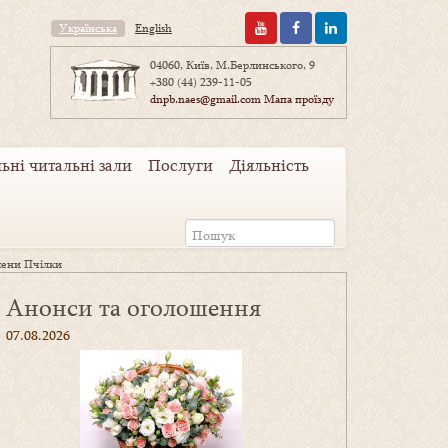
Українська
English
04060, Київ, М.Берлинського, 9
+380 (44) 239-11-05
dnpb.naes@gmail.com
Мапа проїзду
ьні читальні зали
Послуги
Діяльність
лени Пчілки
Анонси та оголошення
07.08.2026