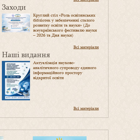
Заходи
Круглий стіл «Роль освітянських
бібліотек у забезпеченні сталого
розвитку освіти та науки» (До
всеукраїнського фестивалю науки
– 2026 та Дня науки)
Всі матеріали
Наші видання
Актуалізація науково-
аналітичного супроводу єдиного
інформаційного простору
відкритої освіти
Всі матеріали