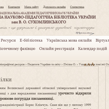
вна
Контакти
Мапа сайту
Допомога онлайн
Статистика
НАЦІОНАЛЬНА АКАДЕМІЯ ПЕДАГОГІЧНИХ НАУК УКРАЇНИ
А НАУКОВО-ПЕДАГОГІЧНА БІБЛІОТЕКА УКРАЇНИ
В. О. СУХОМЛИНСЬКОГО
ІМЕНІ
Ресурси
Е-бібліотека
Українська мова онлайн
Віртуал
ліотечному фахівцю
Онлайн реєстрація
Календар подій
A
A
іографічні ресурси
>
Педагоги України та світу
>
Пчілка О.
>
Ушанування пам’яті О
A
ілки
ям Волинської державної обласної універсальної наукової
урочисто відкрили
ічниці з дня народження письменниці
бронзове погруддя письменниці
.
ржадміністрації Борис Клімчук. Саме він ще у лютому 1999