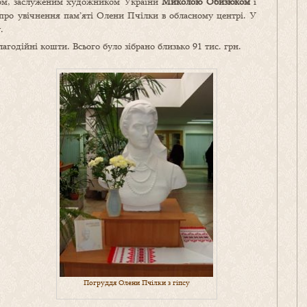
ором, заслуженим художником України
Миколою Обизюком
і
ро увічнення пам’яті Олени Пчілки в обласному центрі. У
.
годійні кошти. Всього було зібрано близько 91 тис. грн.
Погруддя Олени Пчілки з гіпсу