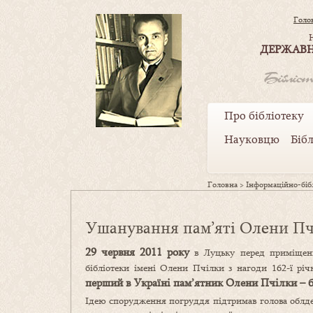
Голо
ДЕРЖАВН
Про бібліотеку
Науковцю
Біб
Головна
>
Інформаційно-бібл
Ушанування пам’яті Олени Пч
29 червня 2011 року
в Луцьку перед приміщенн
бібліотеки імені Олени Пчілки з нагоди 162-ї р
перший в Україні пам’ятник
Олени Пчілки –
Ідею спорудження погруддя підтримав голова облде