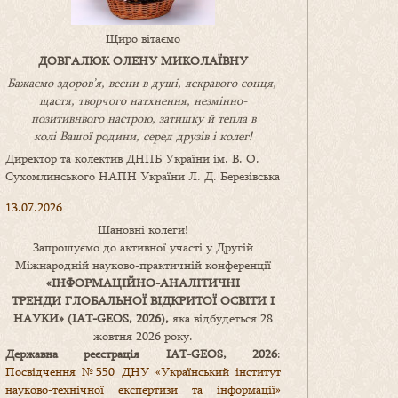
Щиро вітаємо
ДОВГАЛЮК ОЛЕНУ МИКОЛАЇВНУ
Бажаємо здоров’я, весни в душі, яскравого сонця,
щастя, творчого натхнення, незмінно-
позитивнвого настрою, затишку
й
тепла в
колі
В
ашої
родини
,
серед друзів і колег!
Директор та колектив ДНПБ України ім. В. О.
Сухомлинського НАПН України Л. Д. Березівська
13.07.2026
Шановні колеги!
Запрошуємо до активної участі у Другій
Міжнародній науково-практичній конференції
«
ІНФОРМАЦІЙНО-АНАЛІТИЧНІ
ТРЕНДИ
ГЛОБАЛЬНОЇ ВІДКРИТОЇ ОСВІТИ І
НАУКИ
» (IAT-GEOS, 2026),
яка відбудеться 28
жовтня 2026 року.
Державна реєстрація IAT-GEOS, 2026
:
Посвідчення №550 ДНУ «Український інститут
науково-технічної експертизи та інформації»