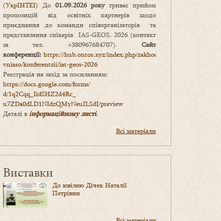
(УкрІНТЕІ)
До
01.09.2026 року
триває прийом
пропозицій від освітніх партнерів щодо
приєднання до команди співорганізаторів та
представлення спікерів IAS-GEOS, 2026 (контакт
за тел. +380967684707).
Сайт
конференції:
https://hub.ontos.xyz/index.php/zakhody-
vniaso/konferentsii/iat-geos-2026
Реєстрація на захід за посиланням:
https://docs.google.com/forms/
d/1q2Cqq_IidSHZ2d4Rc_
u7ZDa0dLD1NIdzQMyNeuILSdI/
preview
Деталі в
інформаційному листі
.
Всі матеріали
Виставки
До ювілею Дічек Наталії
Петрівни
Всі матеріали