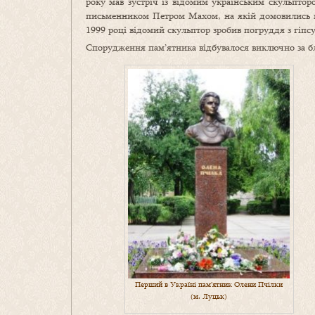
року мав зустріч із відомим українським скульпт
письменником Петром Махом, на якій домовились п
1999 році відомий скульптор зробив погруддя з гіпсу
Спорудження пам’ятника відбувалося виключно за бла
Перший в Україні пам’ятник Олени Пчілки
(м. Луцьк)