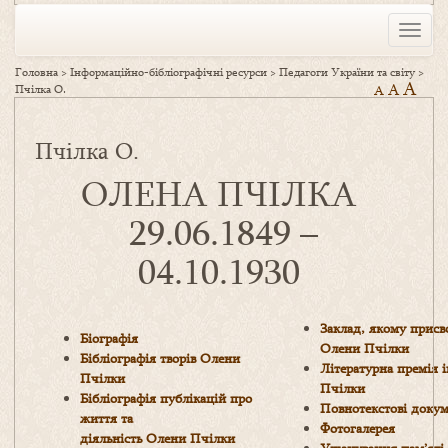
Toggle
naviga
Головна
>
Інформаційно-бібліографічні ресурси
>
Педагоги України та світу
>
A
A
Пчілка О.
A
Пчілка О.
ОЛЕНА ПЧІЛКА
29.06.1849 –
04.10.1930
Заклад, якому присв
Біографія
Олени Пчілки
Бібліографія творів Олени
Літературна премія 
Пчілки
Пчілки
Бібліографія публікацій про
Повнотекстові доку
життя та
Фотогалерея
діяльність Олени Пчілки