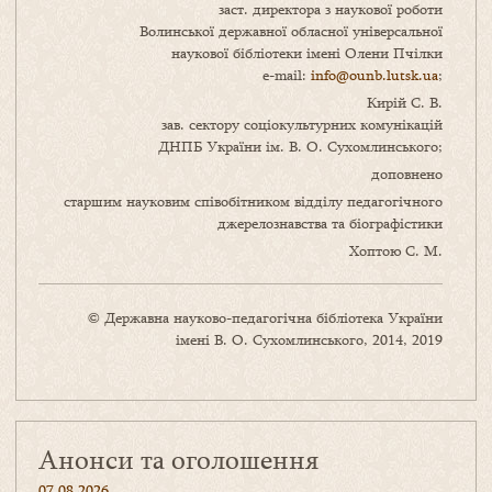
заст. директора з наукової роботи
Волинської державної обласної універсальної
наукової бібліотеки імені Олени Пчілки
e-mail:
info@ounb.lutsk.ua
;
Кирій С. В.
зав. сектору соціокультурних комунікацій
ДНПБ України ім. В. О. Сухомлинського;
доповнено
старшим науковим співобітником відділу педагогічного
джерелознавства та біографістики
Хоптою С. М.
© Державна науково-педагогічна бібліотека України
імені В. О. Сухомлинського, 2014, 2019
Анонси та оголошення
07.08.2026