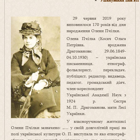
Ушанування пам’яті
29 червня 2019 року
виповнилося 170 років від дня
народження Олени Пчілки.
Олена Пчілка (Косач Ольга
Петрівна, вроджена
Драгоманова; 29.06.1849-
04.10.1930) – українська
письменниця, етнограф,
фольклорист, перекладач,
публіцист, редактор, видавець,
педагог, громадський діяч,
член-кореспондент
Української Академії Наук з
1924 р. Сестра
М. П. Драгоманова, мати Лесі
Українки.
У власноручному життєписі
Олени Пчілки зазначено: „… у своїй довголітній праці на
полі української культури О. П. виступала то яко етнограф-