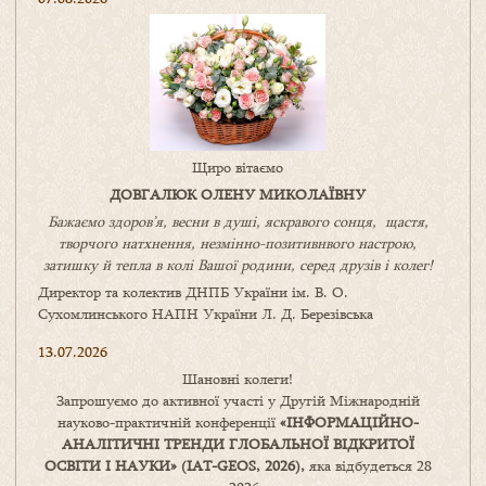
Щиро вітаємо
ДОВГАЛЮК ОЛЕНУ МИКОЛАЇВНУ
Бажаємо здоров’я, весни в душі, яскравого сонця, щастя,
творчого натхнення, незмінно-позитивнвого настрою,
затишку
й
тепла в колі
В
ашої
родини
,
серед друзів і колег!
Директор та колектив ДНПБ України ім. В. О.
Сухомлинського НАПН України Л. Д. Березівська
13.07.2026
Шановні колеги!
Запрошуємо до активної участі у Другій Міжнародній
науково-практичній конференції
«
ІНФОРМАЦІЙНО-
АНАЛІТИЧНІ ТРЕНДИ
ГЛОБАЛЬНОЇ ВІДКРИТОЇ
ОСВІТИ І НАУКИ
» (IAT-GEOS, 2026),
яка відбудеться 28