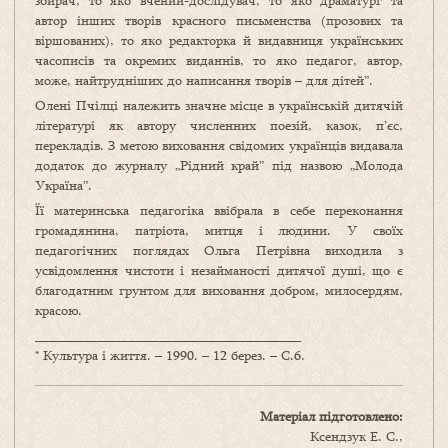
збирач, то яко вчений-дослідувач, то яко драматург та
автор інших творів красного письменства (прозових та
віршованих), то яко редакторка й видавниця українських
часописів та окремих виданнів, то яко педагог, автор,
може, найтрудніших до написання творів – для дітей”.
Олені Пчілці належить значне місце в українській дитячій
літературі як автору численних поезій, казок, п’єс,
перекладів. З метою виховання свідомих українців видавала
додаток до журналу „Рідний край” під назвою „Молода
Україна”.
Її материнська педагогіка ввібрала в себе переконання
громадянина, патріота, митця і людини. У своїх
педагогічних поглядах Ольга Петрівна виходила з
усвідомлення чистоти і незайманості дитячої душі, що є
благодатним грунтом для виховання добром, милосердям,
красою.
______________________________________
* Культура і життя. – 1990. – 12 берез. – С.6.
Матеріал підготовлено:
Ксендзук Е. С.,