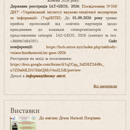
жовтня 2026 року.
Державна реєстрація IAT-GEOS, 2026
:
Посвідчення №550
ДНУ «Український інститут науково-технічної експертизи
та інформації» (УкрІНТЕІ)
До
01.09.2026 року
триває
прийом пропозицій від освітніх партнерів щодо
приєднання до команди співорганізаторів та
представлення спікерів IAS-GEOS, 2026 (контакт за тел.
+380967684707).
Сайт
конференції:
https://hub.ontos.xyz/index.php/zakhody-
vniaso/konferentsii/iat-geos-2026
Реєстрація на захід за посиланням:
https://docs.google.com/forms/
d/1q2Cqq_IidSHZ2d4Rc_
u7ZDa0dLD1NIdzQMyNeuILSdI/
preview
Деталі в
інформаційному листі
.
Всі матеріали
Виставки
До ювілею Дічек Наталії Петрівни