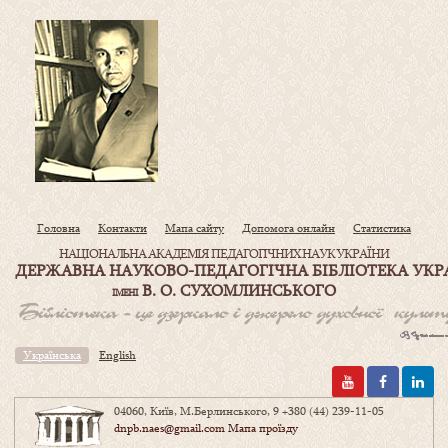
Головна
Контакти
Мапа сайту
Допомога онлайн
Статистика
НАЦІОНАЛЬНА АКАДЕМІЯ ПЕДАГОГІЧНИХ НАУК УКРАЇНИ
ДЕРЖАВНА НАУКОВО-ПЕДАГОГІЧНА БІБЛІОТЕКА УКР
В. О. СУХОМЛИНСЬКОГО
ІМЕНІ
Українська
English
04060, Київ, М.Берлинського, 9
+380 (44) 239-11-05
dnpb.naes@gmail.com
Мапа проїзду