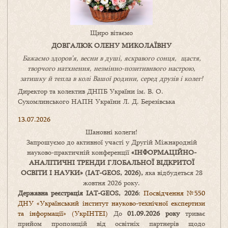
Щиро вітаємо
ДОВГАЛЮК ОЛЕНУ МИКОЛАЇВНУ
Бажаємо здоров’я, весни в душі, яскравого сонця, щастя,
творчого натхнення, незмінно-позитивнвого настрою,
затишку
й
тепла в колі
В
ашої
родини
,
серед друзів і колег!
Директор та колектив ДНПБ України ім. В. О.
Сухомлинського НАПН України Л. Д. Березівська
13.07.2026
Шановні колеги!
Запрошуємо до активної участі у Другій Міжнародній
науково-практичній конференції
«
ІНФОРМАЦІЙНО-
АНАЛІТИЧНІ ТРЕНДИ
ГЛОБАЛЬНОЇ ВІДКРИТОЇ
ОСВІТИ І НАУКИ
» (IAT-GEOS, 2026),
яка відбудеться 28
жовтня 2026 року.
Державна реєстрація IAT-GEOS, 2026
:
Посвідчення №550
ДНУ «Український інститут науково-технічної експертизи
та інформації» (УкрІНТЕІ)
До
01.09.2026 року
триває
прийом пропозицій від освітніх партнерів щодо