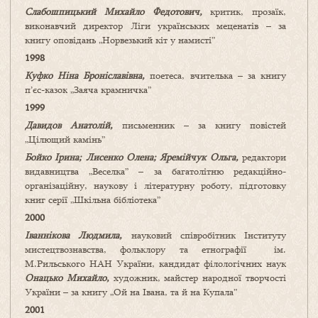
Слабошпицький Михайло Федотович,
критик, прозаїк,
виконавчий директор Ліги українських меценатів – за
книгу оповідань „Норвезький кіт у намисті”
1998
Куфко Ніна Броніславівна,
поетеса, вчителька – за книгу
п’єс-казок „Заяча крамничка”
1999
Давидов Анатолій,
письменник – за книгу повістей
„Цілющий камінь”
Бойко Ірина; Лисенко Олена; Яремійчук Ольга,
редактори
видавництва „Веселка” – за багатолітню редакційно-
організаційну, наукову і літературну роботу, підготовку
книг серії „Шкільна бібліотека”
2000
Іваннікова Людмила,
науковий співробітник Інституту
мистецтвознавства, фольклору та етнографії ім.
М.Рильського НАН України, кандидат філологічних наук
Онацько Михайло,
художник, майстер народної творчості
України – за книгу „Ой на Івана, та й на Купала”
2001