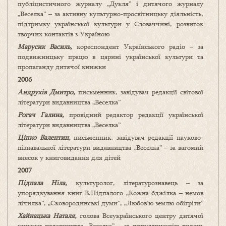
публіцистичного журналу „Дукля” і дитячого журналу
„Веселка” – за активну культурно-просвітницьку діяльність,
підтримку української культури у Словаччині, розвиток
творчих контактів з Україною
Марусик Василь,
кореспондент Українського радіо – за
подвижницьку працю в царині української культури та
пропаганду дитячої книжки
2006
Андрухів Дмитро,
письменник, завідувач редакції світової
літератури видавництва „Веселка”
Рогач Галина,
провідний редактор редакції української
літератури видавництва „Веселка”
Ціпко Валентин,
письменник, завідувач редакції науково-
пізнавальної літератури видавництва „Веселка” – за вагомий
внесок у книговидання для дітей
2007
Підпала Ніла,
культуролог, літературознавець – за
упорядкування книг В.Підпалого „Кожна бджілка – немов
лічилка”, „Сковородинські думи”, „Любов’ю землю обігріти”
Хайнацька Наталя,
голова Всеукраїнського центру дитячої
книжки видавництва „Веселка” – за популяризацію видань