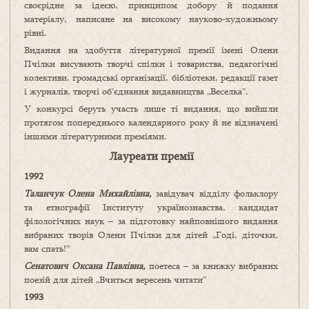
своєрідне за ідеєю, принципом добору й подання
матеріалу, написане на високому науково-художньому
рівні.
Видання на здобуття літературної премії імені Олени
Пчілки висувають творчі спілки і товариства, педагогічні
колективи, громадські організації, бібліотеки, редакції газет
і журналів, творчі об’єднання видавництва „Веселка”.
У конкурсі беруть участь лише ті видання, що вийшли
протягом попереднього календарного року й не відзначені
іншими літературними преміями.
Лауреати премії
1992
Таланчук Олена Михайлівна,
завідувач відділу фольклору
та етнографії Інституту українознавства, кандидат
філологічних наук – за підготовку найповнішого видання
вибраних творів Олени Пчілки для дітей „Годі, діточки,
вам спать!”
Сенатович Оксана Павлівна,
поетеса – за книжку вибраних
поезій для дітей „Вчиться вересень читати”
1993