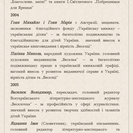
„Благослови, мати!” та книги І.Світличного „Побрехеньки
для Яремки”
2004
Гоян Михайло і Гоян Марія
з Австралії, меценати,
засновники благодійного фонду „Українську книжку –
українським дітям” – за багатолітнє подвижництво та
благодійництво для дітей України, значний внесок в
українське книговидання і вірність „Веселці”
Пшінка Микола,
народний художник України, головний
художник видавництва „Веселка” – за багатолітню
подвижницьку працю в українській книжковій графіці,
вагомий внесок у розвиток видавничої справи в Україні,
вірність дітям та „Веселці”
2005
Василюк Володимир,
перекладач, головний редактор
Всеукраїнського літературно-мистецького журналу
„Веселочка” – за професійність у сфері журналістики,
значний внесок у розвиток творчих здібностей і талантів
дітей України
Яцканин Іван
(Словаччина), український письменник,
головний редактор літературно-мистецького та