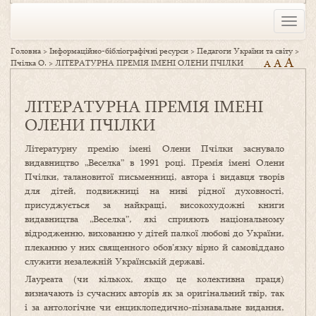
Toggle
naviga
Головна
>
Інформаційно-бібліографічні ресурси
>
Педагоги України та світу
>
A
A
Пчілка О.
>
ЛІТЕРАТУРНА ПРЕМІЯ ІМЕНІ ОЛЕНИ ПЧІЛКИ
A
ЛІТЕРАТУРНА ПРЕМІЯ ІМЕНІ
ОЛЕНИ ПЧІЛКИ
Літературну премію імені Олени Пчілки заснувало
видавництво „Веселка” в 1991 році. Премія імені Олени
Пчілки, талановитої письменниці, автора і видавця творів
для дітей, подвижниці на ниві рідної духовності,
присуджується за найкращі, високохудожні книги
видавництва „Веселка”, які сприяють національному
відродженню, вихованню у дітей палкої любові до України,
плеканню у них священного обов’язку вірно й самовіддано
служити незалежній Українській державі.
Лауреата (чи кількох, якщо це колективна праця)
визначають із сучасних авторів як за оригінальний твір, так
і за антологічне чи енциклопедично-пізнавальне видання,