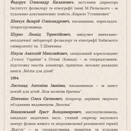
Федорук Олександр Касьянович,
заступник директора
Інституту фольклору та етнографії імені М.Рильського – за
художньо-документальну повість „Кирило Устиянович”
Шевчук Валерій Олександрович,
письменник, перекладач,
літературознавець
Шурко Леонід Терентійович,
завідувач навчально-
методичної лабораторії фольклору та етнографії Київського
університету ім. Т.Шевченка
Нікула Анатолій Миколайович,
спеціальний кореспондент
„Голосу України” в Оттаві (Канада) – за упорядкування,
підготовку текстів, коментарі, примітки, загальну редакцію
книги „Біблія для дітей”
1994
Листопад Антоніна Іванівна,
письменниця – за книгу
поезій для дітей „Біла молитва братика”
Шевченко Олесь Євгенович,
літератор, керівник творчого
об’єднання видавництва „Веселка”
Біняшевський Ераст Володимирович,
мистецтвознавець,
кандидат медичних наук, учений секретар наукового
центру фізики живого та мікрохвильової резонансної терапії
„Відгук” – за упорядкування, примітки та художнє