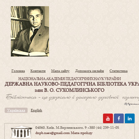
Головна
Контакти
Мапа сайту
Допомога онлайн
Статистика
НАЦІОНАЛЬНА АКАДЕМІЯ ПЕДАГОГІЧНИХ НАУК УКРАЇНИ
ДЕРЖАВНА НАУКОВО-ПЕДАГОГІЧНА БІБЛІОТЕКА УКР
В. О. СУХОМЛИНСЬКОГО
ІМЕНІ
Українська
English
04060, Київ, М.Берлинського, 9
+380 (44) 239-11-05
dnpb.naes@gmail.com
Мапа проїзду