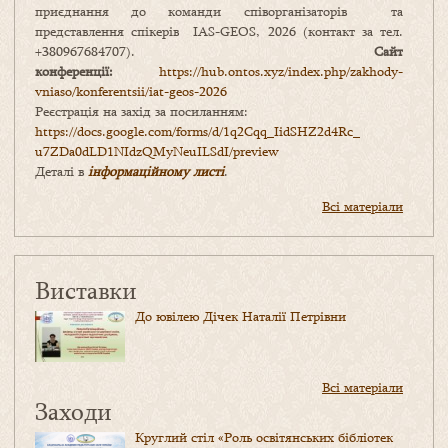
приєднання до команди співорганізаторів та
представлення спікерів IAS-GEOS, 2026 (контакт за тел.
+380967684707).
Сайт
конференції:
https://hub.ontos.xyz/index.php/zakhody-
vniaso/konferentsii/iat-geos-2026
Реєстрація на захід за посиланням:
https://docs.google.com/forms/
d/1q2Cqq_IidSHZ2d4Rc_
u7ZDa0dLD1NIdzQMyNeuILSdI/
preview
Деталі в
інформаційному листі
.
Всі матеріали
Виставки
До ювілею Дічек Наталії Петрівни
Всі матеріали
Заходи
Круглий стіл «Роль освітянських бібліотек