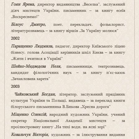
Гоян Ярема,
директор видавництва „Веселка”, заслужений
діяч мистецтв України, письменник – за книгу есеїв
„Воскреснемо!”
Білоус Дмитро,
поет, перекладач, фольклорист,
літературознавець – за книгу віршів „За Україну молюся”
2002
Паращенко Людмила,
педагог, директор Київського ліцею
бізнесу, голова Асоціації керівників шкіл Києва – за книгу
„Жити і вчитися в Україні”
Шейко-Медведєва Неля,
письменниця, театрознавець,
кандидат філологічних наук – за книгу п’єс-казок
„Зачаклована карета”
2003
Чайковський Богдан,
літератор, заслужений працівник
культури України та Польщі, видавець – за переклад книги
білоруського письменника В.Бикова „Хресна дорога”
Міщенко Олексій,
народний художник України, учений
секретар Національної Академії мистецтв – за
проілюстровану книгу „На тихі води, на ясні зорі”
Ковальчук Вікторія,
художник – за ілюстрування видання