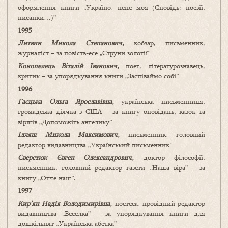
оформлення книги „Україно, нене моя (Сповідь: поезії,
писанки…)”
1995
Литвин Микола Степанович,
кобзар, письменник,
журналіст – за повість-есе „Струни золотії”
Конопелець Віталій Іванович,
поет, літературознавець,
критик – за упорядкування книги „Заспіваймо собі”
1996
Гаєцька Ольга Ярославівна,
українська письменниця,
громадська діячка з США – за книгу оповідань, казок та
віршів „Допоможіть ангелику”
Ілляш Микола Максимович,
письменник, головний
редактор видавництва „Український письменник”
Сверстюк Євген Олександрович,
доктор філософії,
письменник, головний редактор газети „Наша віра” – за
книгу „Отче наш”.
1997
Кир’ян Надія Володимирівна,
поетеса, провідний редактор
видавництва „Веселка” – за упорядкування книги для
дошкільнят „Українська абетка”