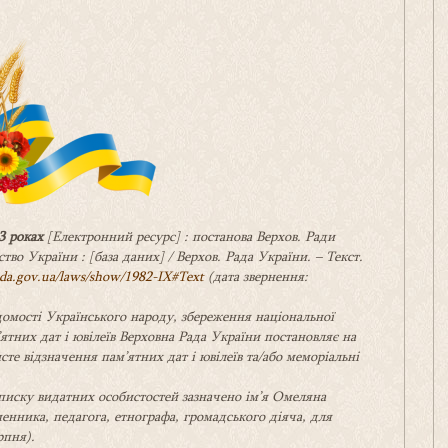
3 роках
[Електронний ресурс] : постанова Верхов. Ради
тво України : [база даних] / Верхов. Рада України. – Текст.
rada.gov.ua/laws/show/1982-IX#Text
(дата звернення:
ідомості Українського народу, збереження національної
ятних дат і ювілеїв Верховна Рада України постановляє на
те відзначення пам’ятних дат і ювілеїв та/або меморіальні
списку видатних особистостей зазначено ім’я Омеляна
енника, педагога, етнографа, громадського діяча, для
рпня).