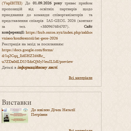
(УкрІНТЕІ)
До
01.09.2026 року
триває прийом
пропозицій від освітніх партнерів щодо
приєднання до команди співорганізаторів та
представлення спікерів IAS-GEOS, 2026 (контакт
за тел. +380967684707).
Сайт
конференції:
https://hub.ontos.xyz/index.php/zakhody-
vniaso/konferentsii/iat-geos-2026
Реєстрація на захід за посиланням:
https://docs.google.com/forms/
d/1q2Cqq_IidSHZ2d4Rc_
u7ZDa0dLD1NIdzQMyNeuILSdI/
preview
Деталі в
інформаційному листі
.
Всі матеріали
Виставки
До ювілею Дічек Наталії
Петрівни
Всі матеріали