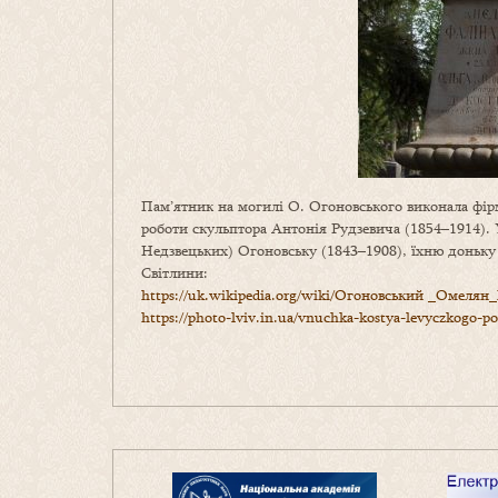
Пам’ятник на могилі О. Огоновського виконала фір
роботи скульптора Антонія Рудзевича (1854–1914).
Недзвецьких) Огоновську (1843–1908), їхню доньку
Світлини:
https://uk.wikipedia.org/wiki/Огоновський _Омеля
https://photo-lviv.in.ua/vnuchka-kostya-levyczkogo-p