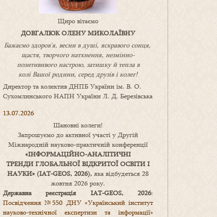
Щиро вітаємо
ДОВГАЛЮК ОЛЕНУ МИКОЛАЇВНУ
Бажаємо здоров’я, весни в душі, яскравого сонця,
щастя, творчого натхнення, незмінно-
позитивнвого настрою, затишку
й
тепла в
колі
В
ашої
родини
,
серед друзів і колег!
Директор та колектив ДНПБ України ім. В. О.
Сухомлинського НАПН України Л. Д. Березівська
13.07.2026
Шановні колеги!
Запрошуємо до активної участі у Другій
Міжнародній науково-практичній конференції
«
ІНФОРМАЦІЙНО-АНАЛІТИЧНІ
ТРЕНДИ
ГЛОБАЛЬНОЇ ВІДКРИТОЇ ОСВІТИ І
НАУКИ
» (IAT-GEOS, 2026),
яка відбудеться 28
жовтня 2026 року.
Державна реєстрація IAT-GEOS, 2026
:
Посвідчення №550 ДНУ «Український інститут
науково-технічної експертизи та інформації»