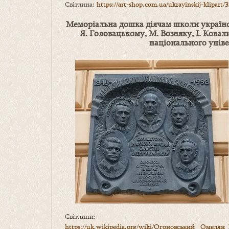
Світлина:
https://art-shop.com.ua/ukrayinskij-klipart/
Меморіальна дошка діячам школи українсь
Я.
Головацькому
,
М.
Возняку
,
І.
Ковал
національного уніве
Світлини:
https://uk.wikipedia.org/wiki/Огоновський _Омеля