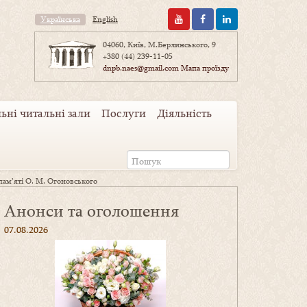
Українська
English
04060, Київ, М.Берлинського, 9
+380 (44) 239-11-05
dnpb.naes@gmail.com
Мапа проїзду
ьні читальні зали
Послуги
Діяльність
ам’яті О. М. Огоновського
Анонси та оголошення
07.08.2026