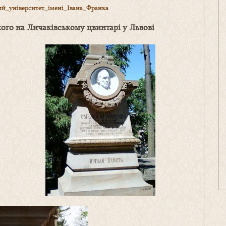
ний_університет_імені_Івана_Франка
кого
на Личаківському цвинтарі у Львові