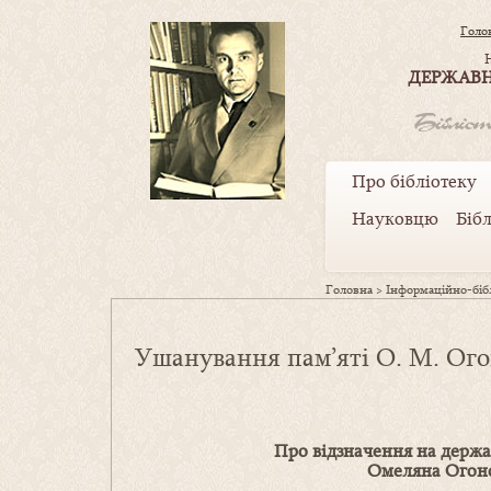
Голо
ДЕРЖАВН
Про бібліотеку
Науковцю
Біб
Головна
>
Інформаційно-бібл
Ушанування пам’яті О. М. Ого
Про
відзначення
на держа
Омеляна Огоно