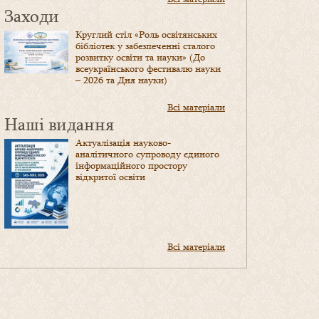
Заходи
Круглий стіл «Роль освітянських
бібліотек у забезпеченні сталого
розвитку освіти та науки» (До
всеукраїнського фестивалю науки
– 2026 та Дня науки)
Всі матеріали
Наші видання
Актуалізація науково-
аналітичного супроводу єдиного
інформаційного простору
відкритої освіти
Всі матеріали