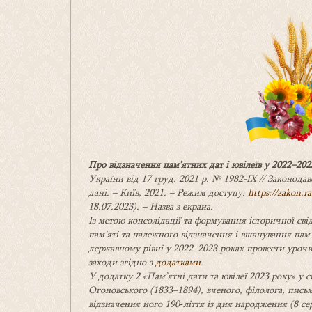
Про відзначення пам’ятних дат і ювілеїв у 2022
–
202
України від 17 груд. 2021 р. № 1982-IX // Законодавс
дані. – Київ, 2021. – Режим доступу:
https://zakon.
18.07.2023). – Назва з екрана.
Із метою консолідації та формування історичної св
пам’яті та належного відзначення і вшанування пам’
державному рівні у 2022–2023 роках провести урочис
заходи згідно з
додатками
.
У додатку 2 «Пам’ятні дати та ювілеї 2023 року» у 
Огоновського (1833–1894), вченого, філолога, письм
відзначення його 190‑ліття із дня народження (8 се