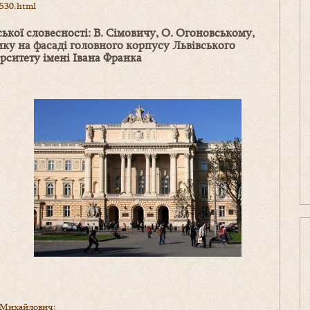
3530.html
кої словесності:
В.
Сімовичу
, О.
Огоновському,
ику
на фасаді головного корпусу
Л
ьвівського
рситету імені Івана Франка
н_Михайлович
;