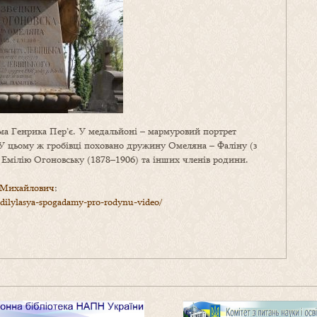
ма Генрика Пер’є. У медальйоні – мармуровий портрет
 У цьому ж гробівці поховано дружину Омеляна – Фаліну (з
 Емілію Огоновську (1878–1906) та інших членів родини.
н_Михайлович
;
odilylasya-spogadamy-pro-rodynu-video/