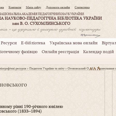
вна
Контакти
Мапа сайту
Допомога онлайн
Статистика
НАЦІОНАЛЬНА АКАДЕМІЯ ПЕДАГОГІЧНИХ НАУК УКРАЇНИ
А НАУКОВО-ПЕДАГОГІЧНА БІБЛІОТЕКА УКРАЇНИ
В. О. СУХОМЛИНСЬКОГО
ІМЕНІ
Ресурси
Е-бібліотека
Українська мова онлайн
Віртуал
ліотечному фахівцю
Онлайн реєстрація
Календар подій
A
A
іографічні ресурси
>
Педагоги України та світу
>
Огоновський О. М.
A
>
Ушанування п
новського
вному рівні
190-річного ювілею
вського (1833
–
1894)