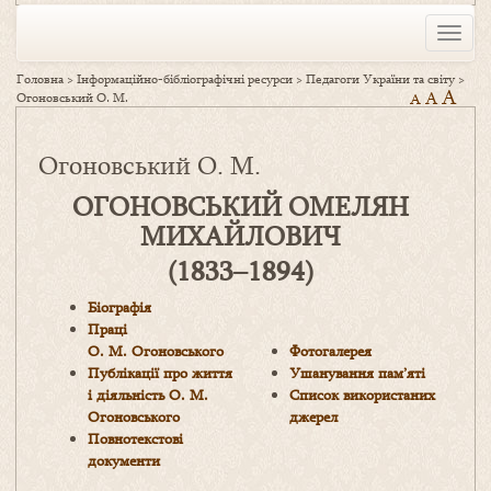
Toggle
naviga
Головна
>
Інформаційно-бібліографічні ресурси
>
Педагоги України та світу
>
A
A
Огоновський О. М.
A
Огоновський О. М.
ОГОНОВСЬКИЙ ОМЕЛЯН
МИХАЙЛОВИЧ
(1833–1894)
Біографія
Праці
О. М. Огоновського
Фотогалерея
Публікації про життя
Ушанування пам’яті
і діяльність О. М.
Список використаних
Огоновського
джерел
Повнотекстові
документи