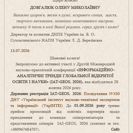
Щиро вітаємо
ДОВГАЛЮК ОЛЕНУ МИКОЛАЇВНУ
Бажаємо здоров’я, весни в душі, яскравого сонця, щастя,
творчого натхнення, незмінно-позитивнвого настрою,
затишку
й
тепла в колі
В
ашої
родини
,
серед друзів і колег!
Директор та колектив ДНПБ України ім. В. О.
Сухомлинського НАПН України Л. Д. Березівська
13.07.2026
Шановні колеги!
Запрошуємо до активної участі у Другій Міжнародній
науково-практичній конференції
«
ІНФОРМАЦІЙНО-
АНАЛІТИЧНІ ТРЕНДИ
ГЛОБАЛЬНОЇ ВІДКРИТОЇ
ОСВІТИ І НАУКИ
» (IAT-GEOS, 2026),
яка відбудеться 28
жовтня 2026 року.
Державна реєстрація IAT-GEOS, 2026
:
Посвідчення №550
ДНУ «Український інститут науково-технічної експертизи
та інформації» (УкрІНТЕІ)
До
01.09.2026 року
триває
прийом пропозицій від освітніх партнерів щодо
приєднання до команди співорганізаторів та
представлення спікерів IAS-GEOS, 2026 (контакт за тел.
+380967684707).
Сайт