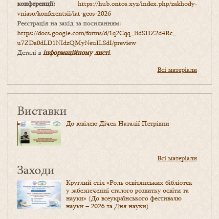
конференції:
https://hub.ontos.xyz/index.php/zakhody-
vniaso/konferentsii/iat-geos-2026
Реєстрація на захід за посиланням:
https://docs.google.com/forms/
d/1q2Cqq_IidSHZ2d4Rc_
u7ZDa0dLD1NIdzQMyNeuILSdI/
preview
Деталі в
інформаційному листі
.
Всі матеріали
Виставки
До ювілею Дічек Наталії Петрівни
Всі матеріали
Заходи
Круглий стіл «Роль освітянських бібліотек
у забезпеченні сталого розвитку освіти та
науки» (До всеукраїнського фестивалю
науки – 2026 та Дня науки)