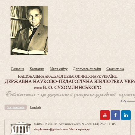
Головна
Контакти
Мапа сайту
Допомога онлайн
Статистика
НАЦІОНАЛЬНА АКАДЕМІЯ ПЕДАГОГІЧНИХ НАУК УКРАЇНИ
ДЕРЖАВНА НАУКОВО-ПЕДАГОГІЧНА БІБЛІОТЕКА УКР
В. О. СУХОМЛИНСЬКОГО
ІМЕНІ
Українська
English
04060, Київ, М.Берлинського, 9
+380 (44) 239-11-05
dnpb.naes@gmail.com
Мапа проїзду