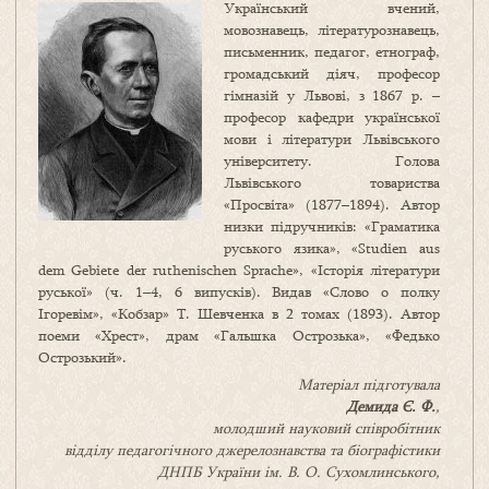
Український вчений,
мовознавець, літературознавець,
письменник, педагог, етнограф,
громадський діяч, професор
гімназій у Львові, з 1867 р. –
професор кафедри української
мови і літератури Львівського
університету. Голова
Львівського товариства
«Просвіта» (1877–1894). Автор
низки підручників: «Граматика
руського язика», «Studien aus
dem Gebiete der ruthenischen Sprache», «Історія літератури
руської» (ч. 1–4, 6 випусків). Видав «Слово о полку
Ігоревім», «Кобзар» Т. Шевченка в 2 томах (1893). Автор
поеми «Хрест», драм «Гальшка Острозька», «Федько
Острозький».
Матеріал підготувала
Демида
Є.
Ф.
,
молодший науковий співробітник
відділу педагогічного джерелознавства та біографістики
ДНПБ України ім. В. О. Сухомлинського,