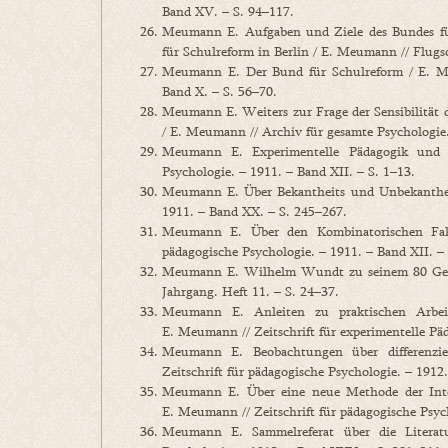
Band XV. – S. 94–117.
Meumann E. Aufgaben und Ziele des Bundes fü
für Schulreform in Berlin / E. Meumann // Flugs
Meumann E. Der Bund für Schulreform / E. Meu
Band X. – S. 56–70.
Meumann E. Weiters zur Frage der Sensibilität
/ E. Meumann // Archiv für gesamte Psychologie
Meumann E. Experimentelle Pädagogik und S
Psychologie. – 1911. – Band XII. – S. 1–13.
Meumann E. Über Bekantheits und Unbekantheit
1911. – Band XX. – S. 245–267.
Meumann E. Über den Kombinatorischen Fakto
pädagogische Psychologie. – 1911. – Band XII. –
Meumann E. Wilhelm Wundt zu seinem 80 Gebu
Jahrgang. Heft 11. – S. 24–37.
Meumann E. Anleiten zu praktischen Arbei
E. Meumann // Zeitschrift für experimentelle Pä
Meumann E. Beobachtungen über differenzie
Zeitschrift für pädagogische Psychologie. – 1912
Meumann E. Über eine neue Methode der Inte
E. Meumann // Zeitschrift für pädagogische Psyc
Meumann E. Sammelreferat über die Litera