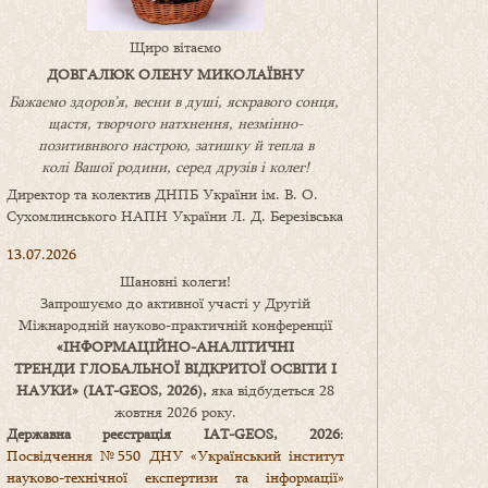
Щиро вітаємо
ДОВГАЛЮК ОЛЕНУ МИКОЛАЇВНУ
Бажаємо здоров’я, весни в душі, яскравого сонця,
щастя, творчого натхнення, незмінно-
позитивнвого настрою, затишку
й
тепла в
колі
В
ашої
родини
,
серед друзів і колег!
Директор та колектив ДНПБ України ім. В. О.
Сухомлинського НАПН України Л. Д. Березівська
13.07.2026
Шановні колеги!
Запрошуємо до активної участі у Другій
Міжнародній науково-практичній конференції
«
ІНФОРМАЦІЙНО-АНАЛІТИЧНІ
ТРЕНДИ
ГЛОБАЛЬНОЇ ВІДКРИТОЇ ОСВІТИ І
НАУКИ
» (IAT-GEOS, 2026),
яка відбудеться 28
жовтня 2026 року.
Державна реєстрація IAT-GEOS, 2026
:
Посвідчення №550 ДНУ «Український інститут
науково-технічної експертизи та інформації»