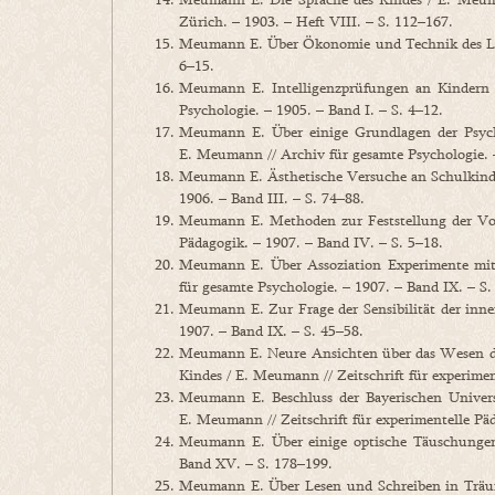
Zürich. – 1903. – Heft VIII. – S. 112–167.
Meumann E. Über Ökonomie und Technik des Lern
6–15.
Meumann E. Intelligenzprüfungen an Kindern d
Psychologie. – 1905. – Band I. – S. 4–12.
Meumann E. Über einige Grundlagen der Psych
E. Meumann // Archiv für gesamte Psychologie. 
Meumann E. Ästhetische Versuche an Schulkinder
1906. – Band III. – S. 74–88.
Meumann E. Methoden zur Feststellung der Vors
Pädagogik. – 1907. – Band IV. – S. 5–18.
Meumann E. Über Assoziation Experimente mit 
für gesamte Psychologie. – 1907. – Band IX. – S.
Meumann E. Zur Frage der Sensibilität der inn
1907. – Band IX. – S. 45–58.
Meumann E. Neure Ansichten über das Wesen der
Kindes / E. Meumann // Zeitschrift für experimen
Meumann E. Beschluss der Bayerischen Universi
E. Meumann // Zeitschrift für experimentelle Pä
Meumann E. Über einige optische Täuschungen
Band XV. – S. 178–199.
Meumann E. Über Lesen und Schreiben in Träum