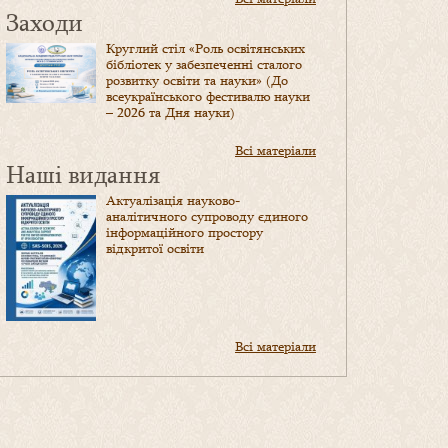
Заходи
Круглий стіл «Роль освітянських
бібліотек у забезпеченні сталого
розвитку освіти та науки» (До
всеукраїнського фестивалю науки
– 2026 та Дня науки)
Всі матеріали
Наші видання
Актуалізація науково-
аналітичного супроводу єдиного
інформаційного простору
відкритої освіти
Всі матеріали