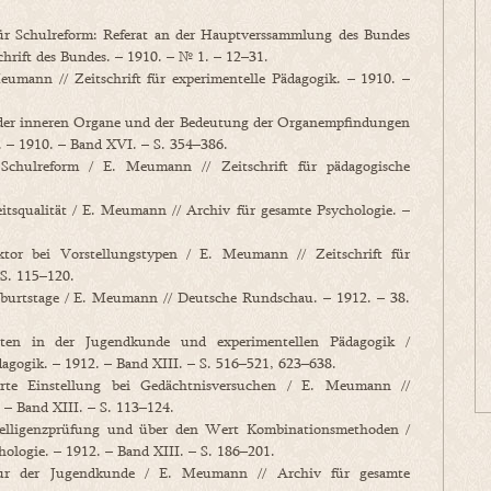
r Schulreform: Referat an der Hauptverssammlung des Bundes
chrift des Bundes. – 1910. – № 1. – 12–31.
mann // Zeitschrift für experimentelle Pädagogik. – 1910. –
 der inneren Organe und der Bedeutung der Organempfindungen
. – 1910. – Band XVI. – S. 354–386.
chulreform / E. Meumann // Zeitschrift für pädagogische
squalität / E. Meumann // Archiv für gesamte Psychologie. –
r bei Vorstellungstypen / E. Meumann // Zeitschrift für
 S. 115–120.
rtstage / E. Meumann // Deutsche Rundschau. – 1912. – 38.
ten in der Jugendkunde und experimentellen Pädagogik /
dagogik. – 1912. – Band XIII. – S. 516–521, 623–638.
rte Einstellung bei Gedächtnisversuchen / E. Meumann //
. – Band XIII. – S. 113–124.
lligenzprüfung und über den Wert Kombinationsmethoden /
hologie. – 1912. – Band XIII. – S. 186–201.
tur der Jugendkunde / E. Meumann // Archiv für gesamte