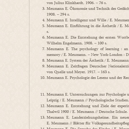
von Julius Klinkhardt, 1906. – 76 s.
Meumann E. Ökonomie und Technik des Gedächtni
1908. – 294 s.
Meumann E. Intelligenz und Wille / E. Meumann.
Meumann E. Einführung in die Ästhetik / E. Me
s.
Meumann E. Die Entstehung der ersten Wortbe
Wilhelm Engelmann, 1908. – 100 s.
Meumann E. The psychology of learning : an 
memory / E. Meumann. – New York-London : D.
Meumann E. System der Ästhetik / E. Meumann. –
Meumann E. Zeitfragen Deutscher Nationalerzi
von Quelle und Meyer, 1917. – 163 s.
Meumann E. Psychologie des Lesens und der Rec
Meumann E. Untersuchungen zur Psychologie und
Leipzig / E. Meumann // Psychologische Studien.
Meumann E. Entstehung und Ziele der experim
Thalwil 1900 / E. Meumann // Deutsche Schule. 
Meumann E. Landerziehungsheime. Ein neuer 
E. Meumann // Blätter für Volksgesundheitspflege
Meumann E. Die Sprache des Kindes / E. Meuma