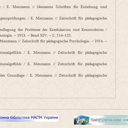
e / E. Meumann // Säemanns Schriften für Erziehung und
genzprüfungen / E. Meumann // Zeitschrift für pädagogische
dlegung der Probleme der Koedukation und Konstruktion /
hologie. – 1913. – Band XIV. – S. 114–122.
Meumann // Zeitschrift für pädagogische Psychologie. – 1914. –
algefühls / E. Meumann // Zeitschrift für pädagogische
algefühls / E. Meumann // Zeitschrift für pädagogische
er Grundlage / E. Meumann // Zeitschrift für pädagogische