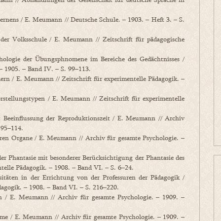
ens / E. Meumann // Deutsche Schule. – 1903. – Heft 3. – S.
er Volksschule / E. Meumann // Zeitschrift für pädagogische
ologie der Übungsphnomene im Bereiche des Gedächtnisses /
– 1905. – Band IV. – S. 99–113.
n / E. Meumann // Zeitschrift für experimentelle Pädagogik. –
tellungstypen / E. Meumann // Zeitschrift für experimentelle
Beeinflussung der Reproduktionszeit / E. Meumann // Archiv
 95–114.
eren Organe / E. Meumann // Archiv für gesamte Psychologie. –
 Phantasie mit besonderer Berücksichtigung der Phantasie des
telle Pädagogik. – 1908. – Band VI. – S. 6–24.
täten in der Errichtung von der Professuren der Pädagogik /
dagogik. – 1908. – Band VI. – S. 216–220.
 / E. Meumann // Archiv für gesamte Psychologie. – 1909. –
e / E. Meumann // Archiv für gesamte Psychologie. – 1909. –