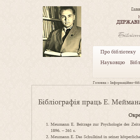
Голо
ДЕРЖАВН
Про бібліотеку
Науковцю
Біб
Головна
>
Інформаційно-бібл
Бібліографія праць Е. Мейман
Окре
Meumann E. Beitrage zur Psychologie des Zeits
1896. – 261 s.
Meumann E. Das Schulkind in seiner körperlich