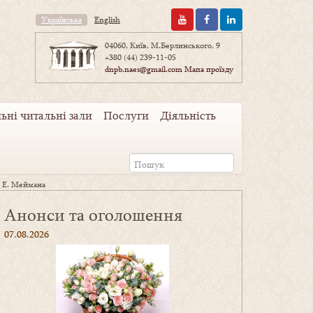
Українська
English
04060, Київ, М.Берлинського, 9
+380 (44) 239-11-05
dnpb.naes@gmail.com
Мапа проїзду
ьні читальні зали
Послуги
Діяльність
ь Е. Меймана
Анонси та оголошення
07.08.2026