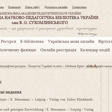
вна
Контакти
Мапа сайту
Допомога онлайн
Статистика
НАЦІОНАЛЬНА АКАДЕМІЯ ПЕДАГОГІЧНИХ НАУК УКРАЇНИ
А НАУКОВО-ПЕДАГОГІЧНА БІБЛІОТЕКА УКРАЇНИ
В. О. СУХОМЛИНСЬКОГО
ІМЕНІ
Ресурси
Е-бібліотека
Українська мова онлайн
Віртуал
ліотечному фахівцю
Онлайн реєстрація
Календар подій
A
A
іографічні ресурси
>
Педагоги України та світу
>
Мейман Ернст
>
A
Бібліографія прац
а
мі видання
inns / E. Meumann. – Leipzig : Verlag von Julius Klinkhardt,
en und geistigen Entwicklung / E. Meumann. – Leipzig : Verlag