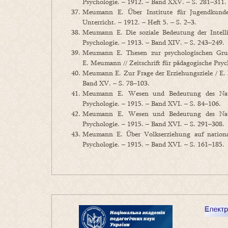
Psychologie. – 1912. – Band XXV. – S. 281–311.
Meumann E. Über Institute für Jugendkund
Unterricht. – 1912. – Heft 5. – S. 2–3.
Meumann E. Die soziale Bedeutung der Intelli
Psychologie. – 1913. – Band XIV. – S. 243–249.
Meumann E. Thesen zur psychologischen Grun
E. Meumann // Zeitschrift für pädagogische Psyc
Meumann E. Zur Frage der Erziehungsziele / E. 
Band XV. – S. 78–103.
Meumann E. Wesen und Bedeutung des Nation
Psychologie. – 1915. – Band XVI. – S. 84–106.
Meumann E. Wesen und Bedeutung des Nation
Psychologie. – 1915. – Band XVI. – S. 291–308.
Meumann E. Über Volkserziehung auf national
Psychologie. – 1915. – Band XVI. – S. 161–185.