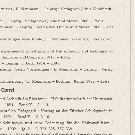
sses / E. Meumann. – Leipzig : Verlag von Julius Klinkhardt,
 – Leipzig : Verlag von Quelle und Meyer, 1908. – 296 s.
umann. – Leipzig : Verlag von Quelle und Meyer, 1908. – 200
deutungen beim Kinde / E. Meumann. – Leipzig : Verlag von
experimental investigation of the economy and technique of
 Appleton and Company, 1913. – 400 p.
 Leipzig : 1 Aufl., 1914. – 258 s.
ehung : Sechs Vorlesungen / E. Meumann. – Leipzig : Verlag
htschreibung / E. Meumann. – Bochum : Kamp, 1982. – 224 s.
Статті
 Ästhetik des Rhythmus : Habilitationsschrift der Universität
 – 1894. – Band X. – S. 114.
entellen Pädagogik : Vortrag an der Zürcher Schulsynode in
– 1901. – Band V. – S. 3–10.
Schultypus und seine Bedeutung für die Volkswohlfahrt /
. – 1902. – Jg. 2. – S. 321–325, 337–339.
nn // Abhandlungen der Gesellschaft fur deutsche Sprache in