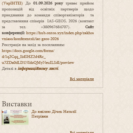
(УкрІНТЕІ)
До
01.09.2026 року
триває прийом
пропозицій від освітніх партнерів щодо
приєднання до команди співорганізаторів та
представлення спікерів IAS-GEOS, 2026 (контакт
за тел. +380967684707).
Сайт
конференції:
https://hub.ontos.xyz/index.php/zakhody-
vniaso/konferentsii/iat-geos-2026
Реєстрація на захід за посиланням:
https://docs.google.com/forms/
d/1q2Cqq_IidSHZ2d4Rc_
u7ZDa0dLD1NIdzQMyNeuILSdI/
preview
Деталі в
інформаційному листі
.
Всі матеріали
Виставки
До ювілею Дічек Наталії
Петрівни
Всі матеріали