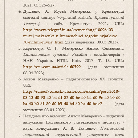
2021. С. 526–527.
Душенко А. Музей Макаренка у Кременчуці
сьогодні святкує 70‑річний ювілей.
Кременчуцький
Телеграф
: сайт. Кременчук, 2021. URL:
https://www.telegraf.in.ua/kremenchug/10096403-
muzej-makarenka-u-kremenchuci-sogodni-svjatkuye-
70-richnij-juvilej.html
(дата звернення: 09.05.2023).
Карпенчук С. Г. Макаренко Антон Семенович.
Енциклопедія сучасної України
: онлайн-версія /
НАН України, НТШ. Київ, 2017. Т. 18. URL:
https://esu.com.ua/article-60599
(дата звернення:
08.04.2023).
Антон Макаренко – педагог-новатор ХХ століття.
URL:
https://school7toretsk.wixsite.com/ukraine/post/2018-
03-13-d0-90-d0-bd-d1-82-d0-be-d0-bd-d0-9c-d0-b0-d0-
ba-d0-b0-d1-80-d0-b5-d0-bd-d0-ba-d0-be-e2
(дата
звернення: 08.04.2023).
Невідоме про відомих: Антон Макаренко – видатний
випускник Полтавського учительського інституту /
наук. консультант А. В. Ткаченко.
Полтавський
національний педагогічний університет імені