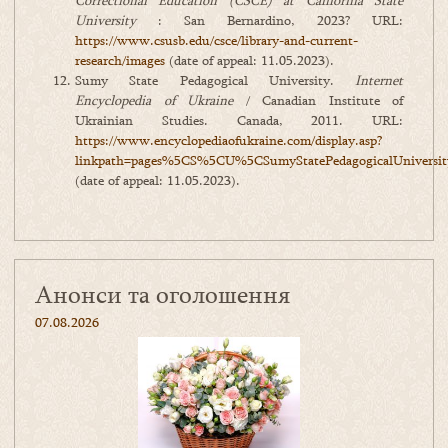
Correctional Education (CSCE) at California State
University
: San Bernardino, 2023? URL:
https://www.csusb.edu/csce/library-and-current-
research/images
(date of appeal: 11.05.2023).
Sumy State Pedagogical University.
Internet
Encyclopedia of Ukraine
/ Canadian Institute of
Ukrainian Studies. Canada, 2011. URL:
https://www.encyclopediaofukraine.com/display.asp?
linkpath=pages%5CS%5CU%5CSumyStatePedagogicalUniversit
(date of appeal: 11.05.2023).
Анонси та оголошення
07.08.2026