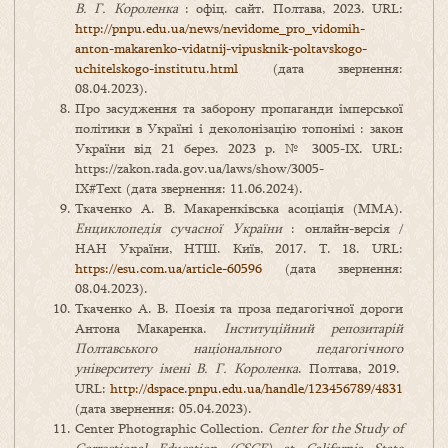
В. Г. Короленка
: офіц. сайт. Полтава, 2023. URL:
http://pnpu.edu.ua/news/nevidome_pro_vidomih-
anton-makarenko-vidatnij-vipusknik-poltavskogo-
uchitelskogo-institutu.html
(дата звернення:
08.04.2023).
Про засудження та заборону пропаганди імперської
політики в Україні і деколонізацію топонімі : закон
України від
21 берез. 2023 р.
№ 3005-IX. URL:
https://zakon.rada.gov.ua/laws/show/3005-
IX#Text (дата звернення: 11.06.2024).
Ткаченко А. В. Макаренківська асоціація (ММА).
Енциклопедія сучасної України
: онлайн-версія /
НАН України, НТШ. Київ, 2017. Т. 18. URL:
https://esu.com.ua/article-60596
(дата звернення:
08.04.2023).
Ткаченко А. В. Поезія та проза педагогічної дороги
Антона Макаренка.
Інституційний репозитарій
Полтавськ
ого
національн
ого
педагогічн
ого
університет
у
імені В. Г. Короленка
. Полтава, 2019.
URL:
http://dspace.pnpu.edu.ua/handle/123456789/4831
(дата звернення: 05.04.2023).
Center Photographic Collection.
Center for the Study of