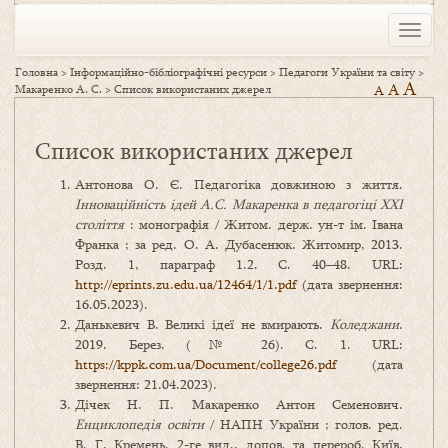
Toggle
naviga
Головна
>
Інформаційно-бібліографічні ресурси
>
Педагоги України та світу
>
A
A
Макаренко А. С.
>
Список використаних джерел
A
Список використаних джерел
Антонова О. Є. Педагогіка довжиною з життя.
Інноваційність ідей А.
С. Макаренка в педагогіці ХХІ
століття
: монографія / Житом. держ. ун-т ім. Івана
Франка ; за ред. О. А. Дубасенюк. Житомир, 2013.
Розд. 1, параграф 1.2. С. 40–48. URL:
http://eprints.zu.edu.ua/12464/1/1.pdf
(дата звернення:
16.05.2023).
Данькевич В. Великі ідеї не вмирають.
Коледжани
.
2019. Берез. (№ 26). С. 1. URL:
https://kppk.com.ua/Document/college26.pdf
(дата
звернення: 21.04.2023).
Дічек Н. П. Макаренко Антон Семенович.
Енциклопедія освіти
/ НАПН України ; голов. ред.
В. Г. Кремень. 2-ге вид., допов. та перероб. Київ,