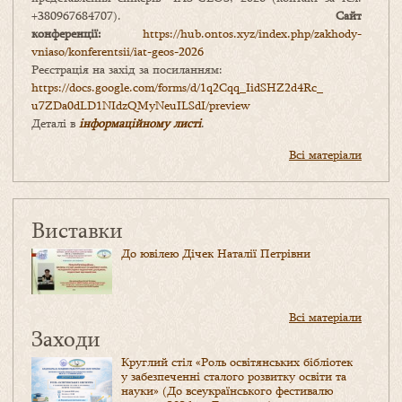
+380967684707).
Сайт
конференції:
https://hub.ontos.xyz/index.php/zakhody-
vniaso/konferentsii/iat-geos-2026
Реєстрація на захід за посиланням:
https://docs.google.com/forms/
d/1q2Cqq_IidSHZ2d4Rc_
u7ZDa0dLD1NIdzQMyNeuILSdI/
preview
Деталі в
інформаційному листі
.
Всі матеріали
Виставки
До ювілею Дічек Наталії Петрівни
Всі матеріали
Заходи
Круглий стіл «Роль освітянських бібліотек
у забезпеченні сталого розвитку освіти та
науки» (До всеукраїнського фестивалю