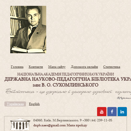
Головна
Контакти
Мапа сайту
Допомога онлайн
Статистика
НАЦІОНАЛЬНА АКАДЕМІЯ ПЕДАГОГІЧНИХ НАУК УКРАЇНИ
ДЕРЖАВНА НАУКОВО-ПЕДАГОГІЧНА БІБЛІОТЕКА УКР
В. О. СУХОМЛИНСЬКОГО
ІМЕНІ
Українська
English
04060, Київ, М.Берлинського, 9
+380 (44) 239-11-05
dnpb.naes@gmail.com
Мапа проїзду