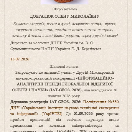
Щиро вітаємо
ДОВГАЛЮК ОЛЕНУ МИКОЛАЇВНУ
Бажаємо здоров’я, весни в душі, яскравого сонця, щастя,
творчого натхнення, незмінно-позитивнвого настрою,
затишку
й
тепла в колі
В
ашої
родини
,
серед друзів і колег!
Директор та колектив ДНПБ України ім. В. О.
Сухомлинського НАПН України Л. Д. Березівська
13.07.2026
Шановні колеги!
Запрошуємо до активної участі у Другій Міжнародній
науково-практичній конференції
«
ІНФОРМАЦІЙНО-
АНАЛІТИЧНІ ТРЕНДИ
ГЛОБАЛЬНОЇ ВІДКРИТОЇ
ОСВІТИ І НАУКИ
» (IAT-GEOS, 2026),
яка відбудеться 28
жовтня 2026 року.
Державна реєстрація IAT-GEOS, 2026
:
Посвідчення №550
ДНУ «Український інститут науково-технічної експертизи
та інформації» (УкрІНТЕІ)
До
01.09.2026 року
триває
прийом пропозицій від освітніх партнерів щодо
приєднання до команди співорганізаторів та
представлення спікерів IAS-GEOS, 2026 (контакт за тел.