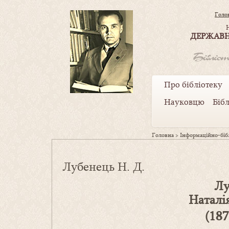
Голо
ДЕРЖАВН
Про бібліотеку
Науковцю
Біб
Головна
>
Інформаційно-бібл
Лубенець Н. Д.
Лу
Наталі
(18