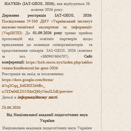
НАУКИ
» (IAT-GEOS, 2026),
яка відбудеться 28
жовтня 2026 року.
Державна реєстрація IAT-GEOS, 2026
:
Посвідчення №550 ДНУ «Український інститут
науково-технічної експертизи та інформації»
(УкрІНТЕІ)
До
01.09.2026 року
триває прийом
пропозицій від освітніх партнерів щодо
приєднання до команди співорганізаторів та
представлення спікерів IAS-GEOS, 2026 (контакт
за тел. +380967684707).
Сайт
конференції:
https://hub.ontos.xyz/index.php/zakhody-
vniaso/konferentsii/iat-geos-2026
Реєстрація на захід за посиланням:
https://docs.google.com/forms/
d/1q2Cqq_IidSHZ2d4Rc_
u7ZDa0dLD1NIdzQMyNeuILSdI/
preview
Деталі в
інформаційному листі
.
23.06.2026
Від Національної академії педагогічних наук
України
Національна академія педагогічних наук України