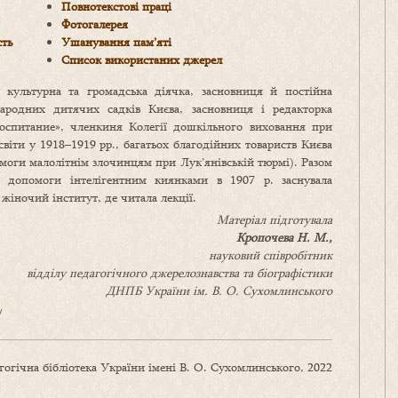
Повнотекстові праці
Фотогалерея
сть
Ушанування пам’яті
Список використаних джерел
і культурна та громадська діячка, засновниця й постійна
ародних дитячих садків Києва, засновниця і редакторка
спитание», членкиня Колегії дошкільного виховання при
віти у 1918–1919 pp., багатьох благодійних товариств Києва
омоги малолітнім злочинцям при Лук’янівській тюрмі). Разом
ї допомоги інтелігентним киянками в 1907 р. заснувала
жіночий інститут, де читала лекції.
Матеріал підготувала
Кропочева Н. М.,
науковий співробітник
відділу педагогічного джерелознавства та біографістики
ДНПБ України ім. В. О. Сухомлинського
/
огічна бібліотека України імені В. О. Сухомлинського, 2022