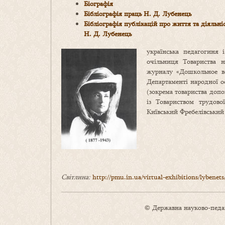
Біографія
Бібліографія праць Н. Д. Лубенець
Бібліографія публікацій про життя та діяльні
Н. Д. Лубенець
українська педагогиня 
очільниця Товариства н
журналу «Дошкольное во
Департаменті народної ос
(зокрема товариства доп
із Товариством трудово
Київський Фребелівський 
Світлина:
http://pmu.in.ua/virtual-exhibitions/lybenets
© Державна науково-педаг