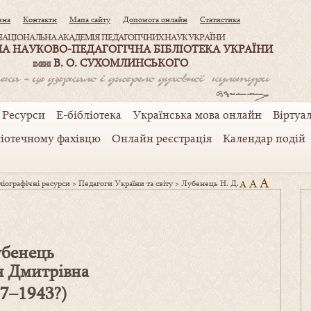
вна
Контакти
Мапа сайту
Допомога онлайн
Статистика
НАЦІОНАЛЬНА АКАДЕМІЯ ПЕДАГОГІЧНИХ НАУК УКРАЇНИ
А НАУКОВО-ПЕДАГОГІЧНА БІБЛІОТЕКА УКРАЇНИ
В. О. СУХОМЛИНСЬКОГО
ІМЕНІ
Ресурси
Е-бібліотека
Українська мова онлайн
Віртуал
ліотечному фахівцю
Онлайн реєстрація
Календар подій
A
A
іографічні ресурси
>
Педагоги України та світу
>
Лубенець Н. Д.
A
бенець
я Дмитрівна
77–1943?)