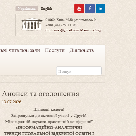
Українська
English
04060, Київ, М.Берлинського, 9
+380 (44) 239-11-05
dnpb.naes@gmail.com
Мапа проїзду
ьні читальні зали
Послуги
Діяльність
Анонси та оголошення
13.07.2026
Шановні колеги!
Запрошуємо до активної участі у Другій
Міжнародній науково-практичній конференції
«
ІНФОРМАЦІЙНО-АНАЛІТИЧНІ
ТРЕНДИ
ГЛОБАЛЬНОЇ ВІДКРИТОЇ ОСВІТИ І