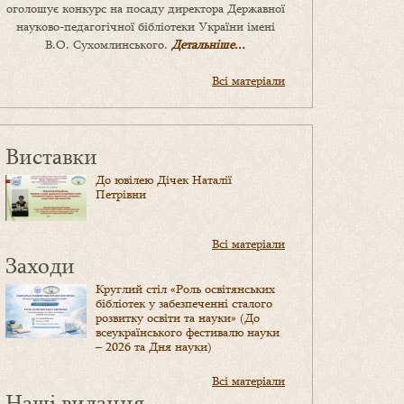
оголошує конкурс на посаду директора Державної
науково-педагогічної бібліотеки України імені
В.О. Сухомлинського.
Детальніше...
Всі матеріали
Виставки
До ювілею Дічек Наталії
Петрівни
Всі матеріали
Заходи
Круглий стіл «Роль освітянських
бібліотек у забезпеченні сталого
розвитку освіти та науки» (До
всеукраїнського фестивалю науки
– 2026 та Дня науки)
Всі матеріали
Наші видання