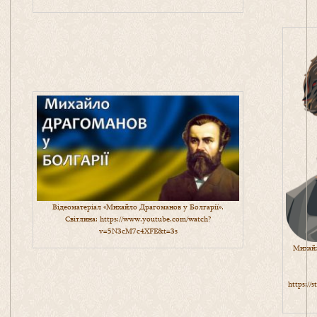
Відеоматеріал «Михайло Драгоманов у Болгарії».
Світлина:
https://www.youtube.com/watch?
v=5N3cM7c4XFE&t=3s
Михайл
https://