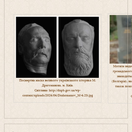
Могила видат
громадськог
знаходить
Посмертна маска великого українського історика М.
(Болгарія), н
Драгоманова, м. Київ.
також похо
Світлина:
http://dnpb.gov.ua/wp-
content/uploads/2026/06/Drahomanov_M-6.23.jpg