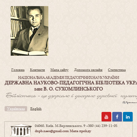
Головна
Контакти
Мапа сайту
Допомога онлайн
Статистика
НАЦІОНАЛЬНА АКАДЕМІЯ ПЕДАГОГІЧНИХ НАУК УКРАЇНИ
ДЕРЖАВНА НАУКОВО-ПЕДАГОГІЧНА БІБЛІОТЕКА УКР
В. О. СУХОМЛИНСЬКОГО
ІМЕНІ
Українська
English
04060, Київ, М.Берлинського, 9
+380 (44) 239-11-05
dnpb.naes@gmail.com
Мапа проїзду