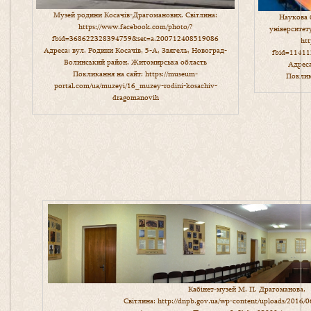
Музей родини Косачів-Драгоманових. Світлина:
Наукова 
https://www.facebook.com/photo/?
університет
fbid=368622328394759&set=a.200712408519086
ht
Адреса: вул. Родини Косачів, 5-А, Звягель, Новоград-
fbid=1141
Волинський район, Житомирська область
Адреса
Покликання на сайт:
https://museum-
Поклик
portal.com/ua/muzeyi/16_muzey-rodini-kosachiv-
dragomanovih
Кабінет-музей М. П. Драгоманова.
Світлина:
http://dnpb.gov.ua/wp-content/uploads/2016