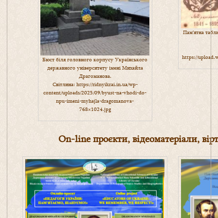
Пам’ятна табл
https://upload
Бюст біля головного корпусу Українського
державного університету імені Михайла
Драгоманова.
Світлина:
https://ridnyikrai.in.ua/wp-
content/uploads/2025/09/byust-na-vhodi-do-
npu-imeni-myhajla-dragomanova-
768×1024.jpg
On-line проєкти, відеоматеріали, вір