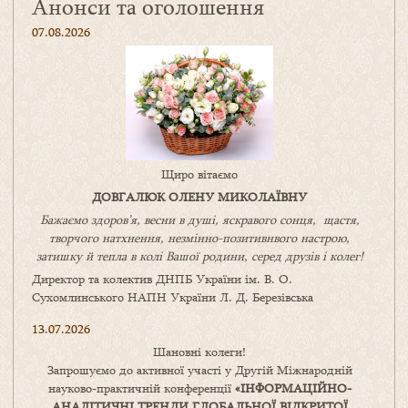
Анонси та оголошення
07.08.2026
Щиро вітаємо
ДОВГАЛЮК ОЛЕНУ МИКОЛАЇВНУ
Бажаємо здоров’я, весни в душі, яскравого сонця, щастя,
творчого натхнення, незмінно-позитивнвого настрою,
затишку
й
тепла в колі
В
ашої
родини
,
серед друзів і колег!
Директор та колектив ДНПБ України ім. В. О.
Сухомлинського НАПН України Л. Д. Березівська
13.07.2026
Шановні колеги!
Запрошуємо до активної участі у Другій Міжнародній
науково-практичній конференції
«
ІНФОРМАЦІЙНО-
АНАЛІТИЧНІ ТРЕНДИ
ГЛОБАЛЬНОЇ ВІДКРИТОЇ