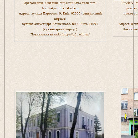
Драгоманова. Світлина:
https://pf.udu.edu.ua/pro-
Ліцей ім. 
fakultet/istoriia-fakultetu
району 
Адреса: вулиця Пирогова, 9, Київ, 02000 (центральний
npu.org.u
корпус)
вулиця Олександра Кониського, 8/14, Київ, 01054
Адреса: буль
(гуманітарний корпус)
Покликанн
Покликання на сайт:
https://udu.edu.ua/