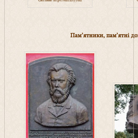
Світлина:
https://surl.li/ryysnz
Пам’ятники, пам’ятні д