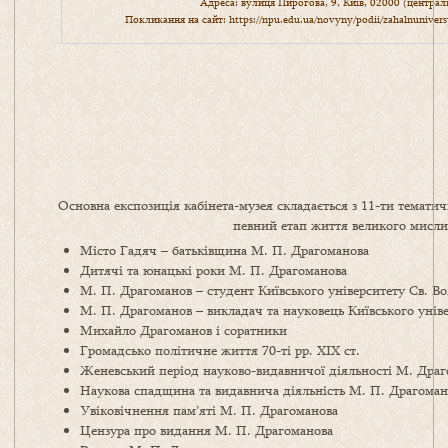
Адреса: вулиця Пирогова, 9, Київ, 02000 (центра
Покликання на сайт:
https://npu.edu.ua/novyny/podii/zahalnuniver
Основна експозиція кабінета-музея складається з 11-ти тематич
певний етап життя великого мисли
Місто Гадяч – батьківщина М. П. Драгоманова
Дитячі та юнацькі роки М. П. Драгоманова
М. П. Драгоманов – студент Київського університету Св. В
М. П. Драгоманов – викладач та науковець Київського унів
Михайло Драгоманов і соратники
Громадсько політичне життя 70-ті рр. ХІХ ст.
Женевський період науково-видавничої діяльності М. Дра
Наукова спадщина та видавнича діяльність М. П. Драгоман
Увіковічнення пам’яті М. П. Драгоманова
Цензура про видання М. П. Драгоманова