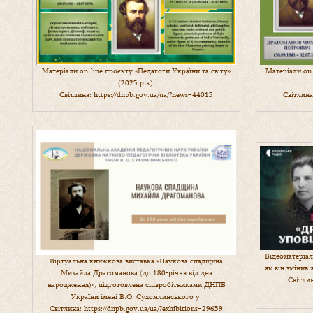
Матеріали on-line проєкту «Педагоги України та світу»
Матеріали on-
(2025 рік).
Світлина:
https://dnpb.gov.ua/ua/?news=44015
Світлин
Відеоматеріал
Віртуальна книжкова виставка «Наукова спадщина
як він змінив 
Михайла Драгоманова (до 180-річчя від дня
Світли
народження)», підготовлена співробітниками ДНПБ
України імені В.О. Сухомлинського у.
Світлина:
https://dnpb.gov.ua/ua/?exhibitions=29659