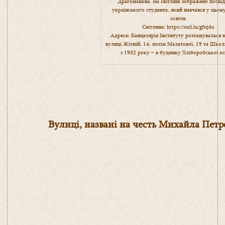
Драгоманова. На світлині зображено посві
українського студента, який навчався у цьому
освіти.
Світлина:
https://surl.lu/gfnjdo
Адреса: Канцелярія Інституту розташувалася в
вулиці Жітній, 14, потім Малатової, 19 та Школь
з 1932 року – в будинку Хліборобської ос
Вулиці, названі на честь Михайла Пет