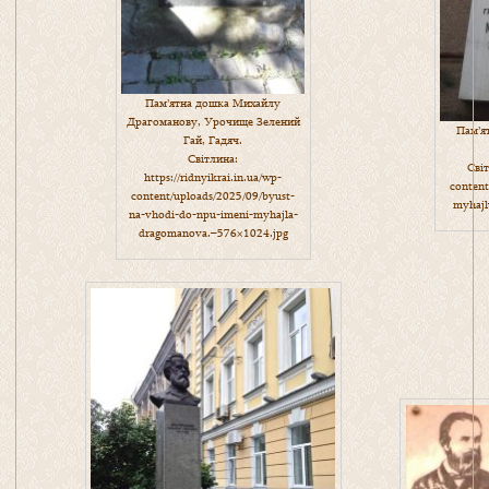
Пам’ятна дошка Михайлу
Драгоманову, Урочище Зелений
Пам’я
Гай, Гадяч.
Світлина:
Сві
https://ridnyikrai.in.ua/wp-
content
content/uploads/2025/09/byust-
myhajl
na-vhodi-do-npu-imeni-myhajla-
dragomanova.–576×1024.jpg