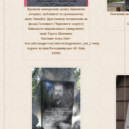
Бронзову меморіальну дошку видатному
Пам’ятник на
історику, публіцисту та громадському
діячу Михайлу Драгоманову встановлено на
С
фасаді Головного (Червоного) корпусу
Київського національного університету
імені Тараса Шевченка.
Світлина:
https://kiev-
foto.info/images/vuzy/shevch/dragomanov_md_1.webp
Адреса: вулиця Володимирська, 60, Київ,
02000