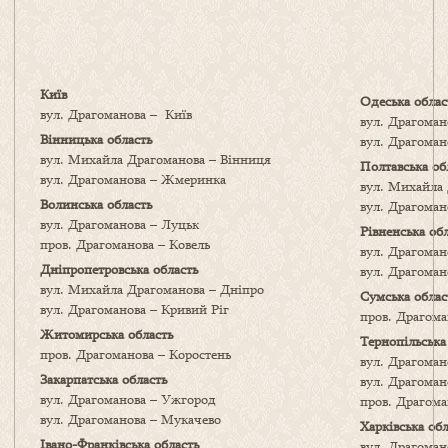
Київ
Одеська облас
вул. Драгоманова – Київ
вул. Драгоман
Вінницька область
вул. Драгомано
вул. Михайла Драгоманова – Вінниця
Полтавська об
вул. Драгоманова – Жмеринка
вул. Михайла 
Волинська область
вул. Драгоман
вул. Драгоманова – Луцьк
Рівненська об
пров. Драгоманова – Ковель
вул. Драгоман
Дніпропетровська область
вул. Драгоман
вул. Михайла Драгоманова – Дніпро
Сумська облас
вул. Драгоманова – Кривий Ріг
пров. Драгома
Житомирська область
Тернопільська
пров. Драгоманова – Коростень
вул. Драгоман
Закарпатська область
вул. Драгоман
вул. Драгоманова – Ужгород
пров. Драгома
вул. Драгоманова – Мукачево
Харківська обл
Івано-Франківська область
вул. Драгоман