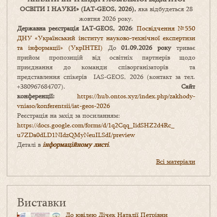
ОСВІТИ І НАУКИ
» (IAT-GEOS, 2026),
яка відбудеться 28
жовтня 2026 року.
Державна реєстрація IAT-GEOS, 2026
:
Посвідчення №550
ДНУ «Український інститут науково-технічної експертизи
та інформації» (УкрІНТЕІ)
До
01.09.2026 року
триває
прийом пропозицій від освітніх партнерів щодо
приєднання до команди співорганізаторів та
представлення спікерів IAS-GEOS, 2026 (контакт за тел.
+380967684707).
Сайт
конференції:
https://hub.ontos.xyz/index.php/zakhody-
vniaso/konferentsii/iat-geos-2026
Реєстрація на захід за посиланням:
https://docs.google.com/forms/
d/1q2Cqq_IidSHZ2d4Rc_
u7ZDa0dLD1NIdzQMyNeuILSdI/
preview
Деталі в
інформаційному листі
.
Всі матеріали
Виставки
До ювілею Дічек Наталії Петрівни