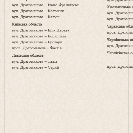
вул. Драгоманова – Івано-Франківськ
Хмельницька 
вул. Драгоманова – Коломия
вул. Драгома
вул. Драгоманова – Калуш
вул. Драгоман
Київська область
Черкаська обл
вул. Драгоманова – Біла Церква
пров. Драгома
вул. Драгоманова – Бориспіль
Чернівецька о
вул. Драгоманова – Бровари
вул. Драгоман
пров. Драгоманова – Фастів
Чернігівська о
Львівська область
вул. Драгоманова – Львів
пров. Драгом
вул. Драгоманова – Стрий