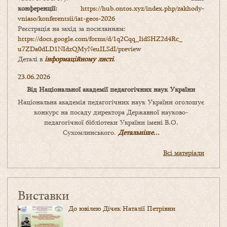
конференції:
https://hub.ontos.xyz/index.php/zakhody-
vniaso/konferentsii/iat-geos-2026
Реєстрація на захід за посиланням:
https://docs.google.com/forms/
d/1q2Cqq_IidSHZ2d4Rc_
u7ZDa0dLD1NIdzQMyNeuILSdI/
preview
Деталі в
інформаційному листі
.
23.06.2026
Від Національної академії педагогічних наук України
Національна академія педагогічних наук України оголошує
конкурс на посаду директора Державної науково-
педагогічної бібліотеки України імені В.О.
Сухомлинського.
Детальніше...
Всі матеріали
Виставки
До ювілею Дічек Наталії Петрівни