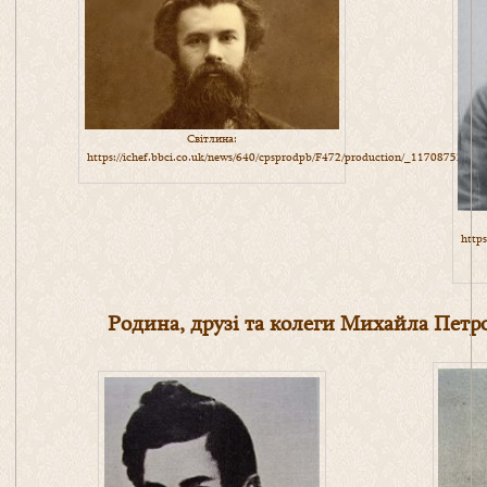
Світлина:
https://ichef.bbci.co.uk/news/640/cpsprodpb/F472/production/_117087526_0
http
Родина, друзі та колеги Михайла Петр