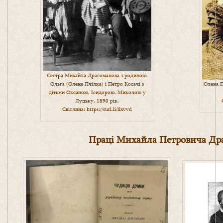
Сестра Михайла Драгоманова з родиною.
Ольга (Олена Пчілка) і Петро Косачі з
Олена П
дітьми Оксаною, Ісидорою, Миколою у
Луцьку, 1890 рік.
Світлина:
https://surl.li/llxvvd
Праці Михайла Петровича Др