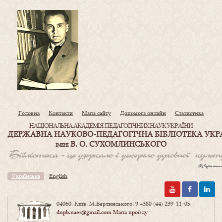
Головна
Контакти
Мапа сайту
Допомога онлайн
Статистика
НАЦІОНАЛЬНА АКАДЕМІЯ ПЕДАГОГІЧНИХ НАУК УКРАЇНИ
ДЕРЖАВНА НАУКОВО-ПЕДАГОГІЧНА БІБЛІОТЕКА УКР
В. О. СУХОМЛИНСЬКОГО
ІМЕНІ
Українська
English
04060, Київ, М.Берлинського, 9
+380 (44) 239-11-05
dnpb.naes@gmail.com
Мапа проїзду