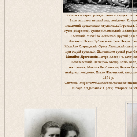
Київська «стара» громада разом зі студентською
Зліва направо: перший ряд: невідомо, Комар
невідомий представник студентської громади,
Русів (скарбник), Іродіон Житецький, Волянськ
Біленький, Михайло Левченко; другий ряд:
Лисенко, Павло Чубинський, Іван Нечуй-Лев
Михайло Старицький, Орест Левицький (делегат
при старій громаді), Діаконенко; третій ряд: Ф
Михайло Драгоманів,
Петро Косач (?), Білоусі
Ковалевський, Пащенко, Хведір Вовк, Вол
Антонович, Микола Вербицький, Вільям Бер
невідомо, невідомо, Павло Житецький, невідом
1874 р.
Світлина:
https://www.ukrinform.ua/rubric-cultu
mihajlo-dragomanov-1-persij-evropeec-na-sel