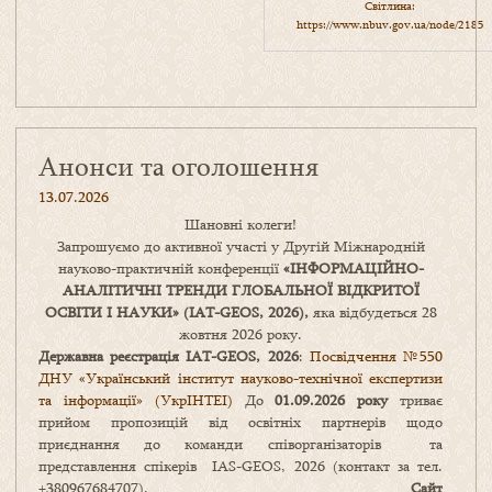
Світлина:
https://www.nbuv.gov.ua/node/2185
Анонси та оголошення
13.07.2026
Шановні колеги!
Запрошуємо до активної участі у Другій Міжнародній
науково-практичній конференції
«
ІНФОРМАЦІЙНО-
АНАЛІТИЧНІ ТРЕНДИ
ГЛОБАЛЬНОЇ ВІДКРИТОЇ
ОСВІТИ І НАУКИ
» (IAT-GEOS, 2026),
яка відбудеться 28
жовтня 2026 року.
Державна реєстрація IAT-GEOS, 2026
:
Посвідчення №550
ДНУ «Український інститут науково-технічної експертизи
та інформації» (УкрІНТЕІ)
До
01.09.2026 року
триває
прийом пропозицій від освітніх партнерів щодо
приєднання до команди співорганізаторів та
представлення спікерів IAS-GEOS, 2026 (контакт за тел.
+380967684707).
Сайт