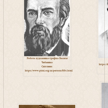
Робота художника-графіка Василя
Чебаника
https://
Світлина:
https://www.pisni.org.ua/persons/884.html