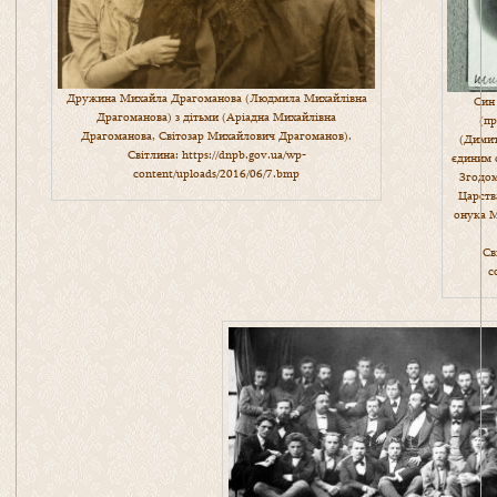
Дружина Михайла Драгоманова (Людмила Михайлівна
Син
Драгоманова) з дітьми (Аріадна Михайлівна
(пр
Драгоманова, Світозар Михайлович Драгоманов).
(Дими
Світлина:
https://dnpb.gov.ua/wp-
єдиним с
content/uploads/2016/06/7.bmp
Згодом
Царств
онука М
Св
c