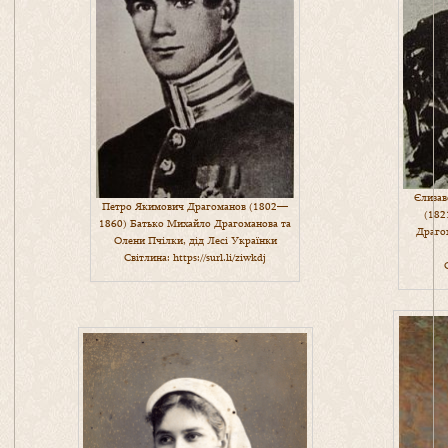
Єлизав
Петро Якимович Драгоманов (1802—
(182
1860) Батько Михайло Драгоманова та
Драгом
Олени Пчілки, дід Лесі Українки
Світлина:
https://surl.li/ziwkdj