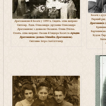
Косачі з дру
Перший ряд (
Драгоманови й Косачі у 1890-х. Сидять, зліва направо:
Драгоманов (
Світозар, Лідія, Олександра (дружина Олександра
Кривиню
Драгоманова) з донькою Оксаною, Олена Пчілка.
Карташевська
Стоять, зліва направо: Оксана й Ізидора Косач та
Аріадна
Кудля; Пер
Драгоманова (донька Михайла Драгоманова)
.
Квіт
Світлина:
https://surl.li/ivnxzp