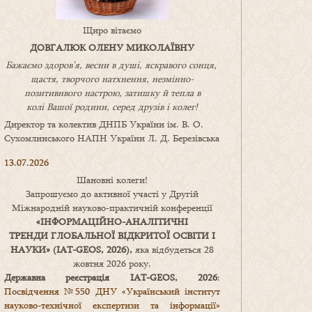
Щиро вітаємо
ДОВГАЛЮК ОЛЕНУ МИКОЛАЇВНУ
Бажаємо здоров’я, весни в душі, яскравого сонця,
щастя, творчого натхнення, незмінно-
позитивнвого настрою, затишку
й
тепла в
колі
В
ашої
родини
,
серед друзів і колег!
Директор та колектив ДНПБ України ім. В. О.
Сухомлинського НАПН України Л. Д. Березівська
13.07.2026
Шановні колеги!
Запрошуємо до активної участі у Другій
Міжнародній науково-практичній конференції
«
ІНФОРМАЦІЙНО-АНАЛІТИЧНІ
ТРЕНДИ
ГЛОБАЛЬНОЇ ВІДКРИТОЇ ОСВІТИ І
НАУКИ
» (IAT-GEOS, 2026),
яка відбудеться 28
жовтня 2026 року.
Державна реєстрація IAT-GEOS, 2026
:
Посвідчення №550 ДНУ «Український інститут
науково-технічної експертизи та інформації»