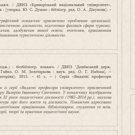
окажч. / ДВНЗ «Криворізький національний університет»,
ка ; [упоряд. Ю. С. Душко ; бібліогр. ред. О. А. Дікунова]. –
графічний покажчик присвячено проблемам організації,
ристичною діяльністю, підготовки фахівців сфери туризму.
ачам, здобувачам вищої освіти, вчителям, працівникам
цікавленим туристичною діяльністю.
одж.) : біобібліогр. покажч. / ДВНЗ "Донбаський держ.
 Гайко, О. М. Золотарьова ; наук. ред. О. Г. Набока]. –
аторіна], 2015. – 41 с. – ( Серія «Видатні професори
к із серії «Видатні професори
університету» присвячений
ру Валерію
Івановичу Сипченко. У покажчику відображена
а 32 роки педагогічної діяльності (1982–2014 рр.), наукова
атура про його життя та діяльність. Покажчик адресовано
агогічним працівникам, бібліотекарям, студентам та всім,
рії, теорії та практики педагогічної науки.