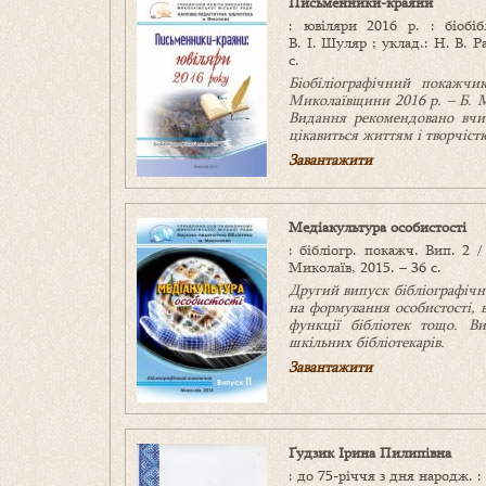
Письменники-краяни
: ювіляри 2016 р. : біобіб
В. І. Шуляр ; уклад.: Н. В. 
с.
Біобіліографічний покажчи
Миколаївщини 2016 р. – Б. 
Видання рекомендовано вчит
цікавиться життям і творчіс
Завантажити
Медіакультура особистості
: бібліогр. покажч. Вип. 2 
Миколаїв, 2015. – 36 с.
Другий випуск бібліографіч
на формування особистості, 
функції бібліотек тощо.
Ви
шкільних бібліотекарів.
Завантажити
Ґудзик Ірина Пилипівна
: до 75-річчя з дня народж. :