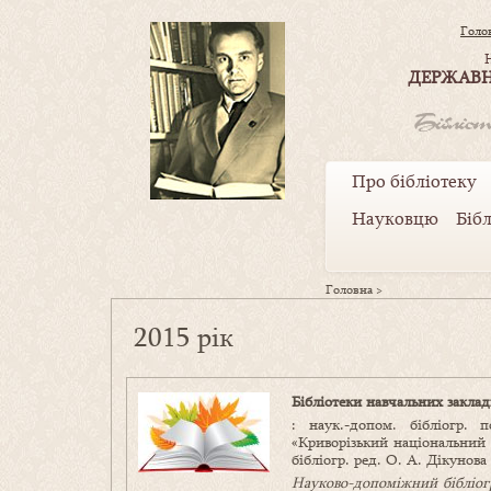
Голо
ДЕРЖАВН
Про бібліотеку
Науковцю
Біб
Головна
>
2015 рік
Бібліотеки навчальних заклад
: наук.-допом. бібліогр. 
«Криворізький національний 
бібліогр. ред. О. А. Дікунова 
Науково-допоміжний бібліог