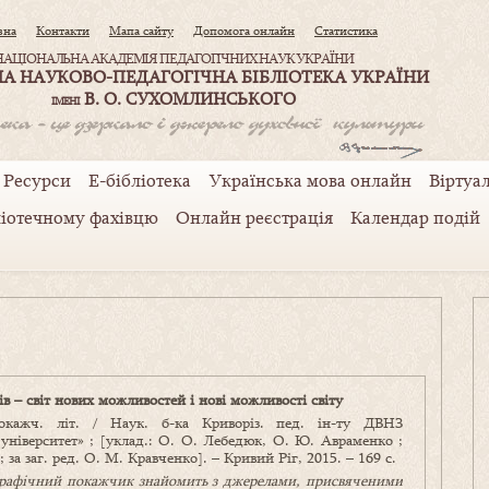
вна
Контакти
Мапа сайту
Допомога онлайн
Статистика
НАЦІОНАЛЬНА АКАДЕМІЯ ПЕДАГОГІЧНИХ НАУК УКРАЇНИ
А НАУКОВО-ПЕДАГОГІЧНА БІБЛІОТЕКА УКРАЇНИ
В. О. СУХОМЛИНСЬКОГО
ІМЕНІ
Ресурси
Е-бібліотека
Українська мова онлайн
Віртуал
ліотечному фахівцю
Онлайн реєстрація
Календар подій
ів – світ нових можливостей і нові можливості світу
покажч. літ. / Наук. б-ка Криворіз. пед. ін-ту ДВНЗ
університет» ; [уклад.: О. О. Лебедюк, О. Ю. Авраменко ;
; за заг. ред. О. М. Кравченко]. – Кривий Ріг, 2015. – 169 с.
рафічний покажчик знайомить з джерелами, присвяченими