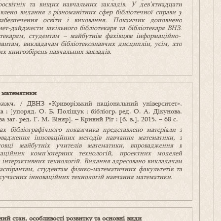
ноосвітніх та вищих навчальних закладів.
У
дев’ятнадцати
авлено видання з різноманітних сфер бібліотечної справи у
забезпечення освіти і виховання. Покажчик доповнено
нет-дайджести шкільного бібліотекаря та бібліотекаря ВНЗ.
текарям, студентам – майбутнім фахівцям інформаційно-
ірантам, викладачам бібліотекознавчих дисциплін, усім, хто
их книгозбірень навчальних закладів.
 математики
окажч. / ДВНЗ «Криворізький національний університет»,
ка ; [упоряд. О. Б. Поліщук ; бібліогр. ред. О. А. Дікунова,
 заг. ред. Г. М. Віняр]. – Кривий Ріг : [б. в.], 2015. – 68 с.
ах
б
ібліографічн
ого
покажчик
а
представлен
о
матеріали з
овадження
інноваційних методів
навчання математики, з
товці майбутніх учителів математики, впровадження в
аційних
комп’ютерних
технологій, проектних моделей
інтерактивних технологій.
Видання
адресовано
викладачам
аспірантам, студентам фізико-математичних факультетів
та
сучасних інноваційних технологій навчання
математики.
ний стан, особливості розвитку та основні види