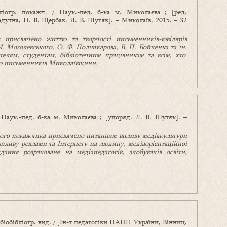
ліогр. покажч. / Наук.-пед. б-ка м. Миколаєва ; [ред.
Радутна, Н. В. Щербак, Л. В. Шутяк]. – Миколаїв, 2015. – 32
к присвячено життю та творчості письменників-ювілярів
М.
Мозолевського, О. Ф. Полішкарова, В. П. Бойченка та ін.
елям, студентам, бібліотечним працівникам та всім, хто
тю письменників Миколаївщини.
/ Наук.-пед. б-ка м. Миколаєва ; [упоряд. Л. В. Шутяк]. –
ного покажчика присвячено питанням впливу медіакультури
в
пливу реклами та Інтернету на людину,
медіаорієнтаційної
дання розраховане на медіапедагогів,
здобувачів освіти,
 біобібліогр. вид. / [Ін-т педагогіки НАПН України, Вінниц.