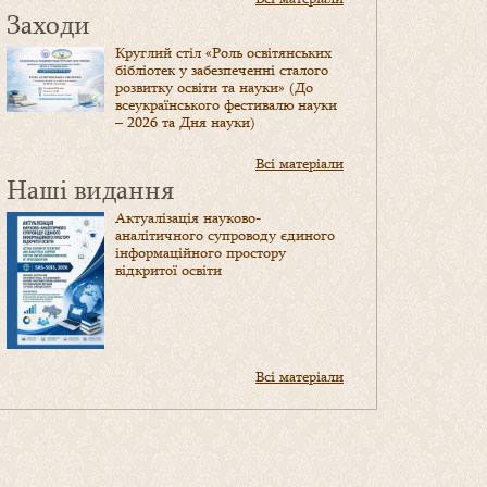
Заходи
Круглий стіл «Роль освітянських
бібліотек у забезпеченні сталого
розвитку освіти та науки» (До
всеукраїнського фестивалю науки
– 2026 та Дня науки)
Всі матеріали
Наші видання
Актуалізація науково-
аналітичного супроводу єдиного
інформаційного простору
відкритої освіти
Всі матеріали