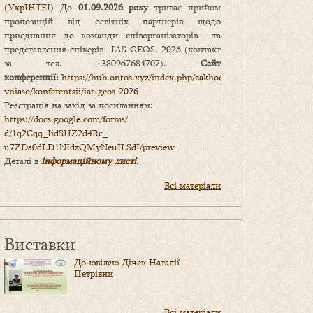
(УкрІНТЕІ)
До
01.09.2026 року
триває прийом
пропозицій від освітніх партнерів щодо
приєднання до команди співорганізаторів та
представлення спікерів IAS-GEOS, 2026 (контакт
за тел. +380967684707).
Сайт
конференції:
https://hub.ontos.xyz/index.php/zakhody-
vniaso/konferentsii/iat-geos-2026
Реєстрація на захід за посиланням:
https://docs.google.com/forms/
d/1q2Cqq_IidSHZ2d4Rc_
u7ZDa0dLD1NIdzQMyNeuILSdI/
preview
Деталі в
інформаційному листі
.
Всі матеріали
Виставки
До ювілею Дічек Наталії
Петрівни
Всі матеріали