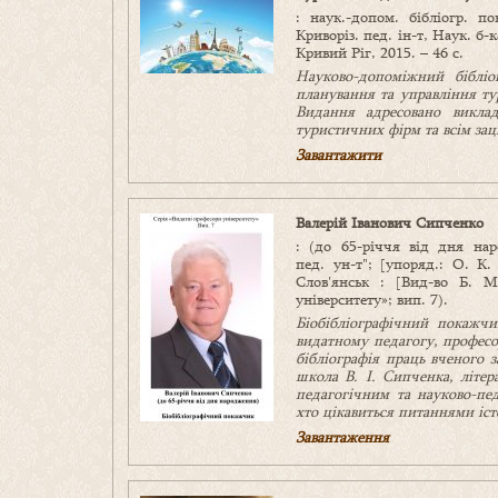
: наук.-допом. бібліогр. п
Криворіз. пед. ін-т, Наук. б-
Кривий Ріг, 2015. – 46 с.
Науково-допоміжний бібліо
планування та управління ту
Видання адресовано виклад
туристичних фірм та всім за
Завантажити
Валерій Іванович Сипченко
: (до 65-річчя від дня нар
пед. ун-т"; [упоряд.: О. К.
Слов′янськ : [Вид-во Б. М
університету»; вип. 7).
Біобібліографічний покажчи
видатному педагогу, професо
бібліографія праць вченого з
школа В. І. Сипченка, літер
педагогічним та науково-пед
хто цікавиться питаннями істо
Завантаження