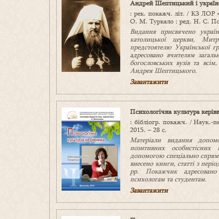
Андрей Шептицький і українс
: рек. покажч. літ. / КЗ ЛОР 
О. М. Туркало ; ред. Н. С. 
Видання присвячено україн
католицької церкви
, Митр
предстоятелю Української 
адресовано вчителям загальн
богословських вузів та всім
Андрея Шептицького.
Завантажити
Психологічна культура керів
: бібліогр. покажч. / Наук.-
2015. – 28 с.
М
атеріали
видання
допом
позитивних особистісних 
допомогою спеціально спрямо
внесено книги, статті з пер
р
р
.
Покажчик
адресовано 
психологам та студентам.
Завантажити