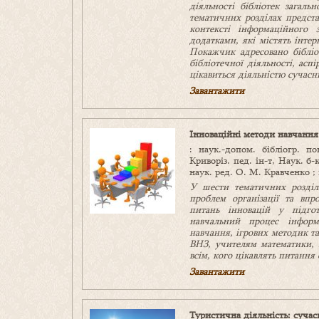
діяльності бібліотек загаль
тематичних
розділах предст
контексті інформаційного 
додатками, які містять інтер
Покажчик адресовано бібліо
бібліотечної діяльності, асп
цікавиться діяльністю сучасн
Завантажити
Інноваційні методи навчання
: наук.-допом. бібліогр. п
Криворіз. пед. ін-т, Наук. б-
наук. ред. О. М. Кравченко ; за
У шести тематичних розділ
проблем організації та впр
питань
інновацій
у
підго
навчальний процес
інформ
навчання, ігрових методик
та
ВНЗ, учителям математики, 
всім, кого цікавлять
питання 
Завантажити
Туристична діяльність: сучас