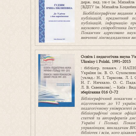
держ. пед. ун-т ім. Михайла 
[ВДПУ ім. Михайла Коцюбинсь
Біобібліографічне видання м
публікацій, предметний п
публікацій, інформацію пр
наукового співробітника Ін
Покажчик адресовано наук
вивченні лінгводидактики в
Освіта і педагогічна наука У
Ukrainy i Polski, 1991–2015
: бібліогр. покажч. / НАП
України ім. В. О. Сухомлинс
[уклад.: Н. І. Тарасова, Л. І
Н. Г. Ничкало, О. С. Падалк
Л. В. Савенкова]. – Київ : Ви
зберігання 016 О-72
Бібліографічний покажчик «
підготовлено до
VI
українс
педагогічному університеті і
бібліографічні описи офіц
статтей та авторефератів ди
Україні і Польщі. Покажч
управлінцям, викладачам ВНЗ 
бібліотек і всім, кого цікавл