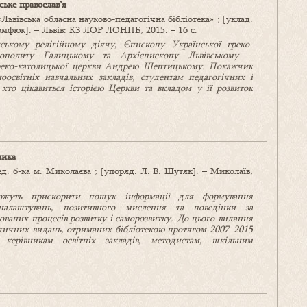
ьке православ’я
«Львівська обласна науково-педагогічна бібліотека» ; [уклад.
Помфюк]. – Львів: КЗ ЛОР ЛОНПБ, 2015. – 16 с.
ському релігійному діячу,
Єпископ
у
Української греко-
ополиту Галицькому та Архієпископу Львівському –
греко-католицької церкви Андрею Шептицькому. Покажчик
оосвітніх навчальних закладів, студентам педагогічних і
, хто цікавиться історією Церкви та вкладом у її розвиток
ника
пед. б-ка м. Миколаєва ; [упоряд. Л. В. Шутяк]. – Миколаїв,
ожуть прискорити пошук інформації для формування
налаштувань, позитивного мислення та поведінки за
ваних процесів розвитку і саморозвитку.
До цього видання
іодичних видань, отриманих бібліотекою протягом 2007
–
2015
керівникам освітніх закладів, методистам, шкільним