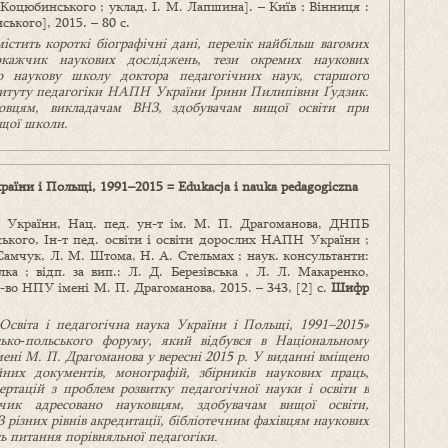
Коцюбинського ; уклад. І. М. Лапшина]. – Київ ; Вінниця :
кого], 2015. – 80 с.
істить короткі біографічні дані, перелік найбільш вагомих
окажчик наукових досліджень, тези окремих наукових
о наукову школу доктора педагогічних наук, старшого
ституту педагогіки НАПН України Ірини Пилипівни Ґудзик.
овцям, викладачам ВНЗ, здобувачам вищої освіти при
ищої школи.
країни і Польщі, 1991–2015 = Edukacja i nauka pedagogiczna
Н України, Нац. пед. ун-т ім. М. П. Драгоманова, ДНПБ
ького, Ін-т пед. освіти і освіти дорослих НАПН України ;
. Самчук, Л. М. Штома, Н. А. Стельмах ; наук. консультанти:
а ; відп. за вип.: Л. Д. Березівська , Л. Л. Макаренко,
д-во НПУ імені М. П. Драгоманова, 2015. – 343, [2] с.
Шифр
Освіта і педагогічна наука України і Польщі, 1991–2015»
ько
‐
польського форуму, який відбувся в Національному
мені М. П. Драгоманова у вересні 2015 р. У виданні вміщено
ійних документів,
монографій, збірників наукових праць,
сертацій з проблем розвитку педагогічної науки і освіти в
ик адресовано науковцям, здобувачам вищої освіти,
різних рівнів акредитації, бібліотечним фахівцям наукових
ять питання порівняльної педагогіки.