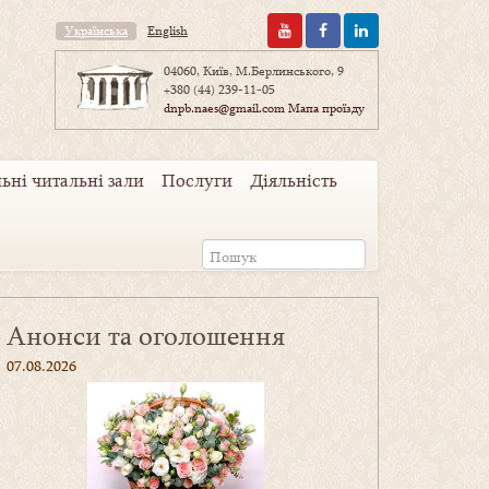
Українська
English
04060, Київ, М.Берлинського, 9
+380 (44) 239-11-05
dnpb.naes@gmail.com
Мапа проїзду
ьні читальні зали
Послуги
Діяльність
Анонси та оголошення
07.08.2026