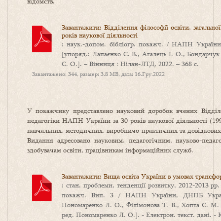
відомств.
Завантажити: Відділення філософії освіти, загальн
років наукової діяльності
: наук.-допом. бібліогр. покажч. / НАПН Україн
[упоряд.: Лапаєнко С. В., Агалець І. О., Бондарчук 
С. О.]. – Вінниця : Нілан-ЛТД, 2022. – 368 с.
Завантажено: 344, размер: 3.8 MB, дата: 16.Гру.2022
У покажчику представлено науковий доробок вчених Відділен
педагогіки НАПН України за 30 років наукової діяльності (19
навчальних, методичних, виробничо-практичних та довідкових
Видання адресовано науковим, педагогічним, науково-педаго
здобувачам освіти, працівникам інформаційних служб.
Завантажити: Вища освіта України в умовах трансфор
: стан, проблеми, тенденції розвитку, 2012-2013 рр.
покажч. Вип. 3 / НАПН України, ДНПБ Україн
Пономаренко Л. О., Філімонова Т. В., Хопта С. М. та
ред. Пономаренко Л. О.]. - Електрон. текст. дані. - К