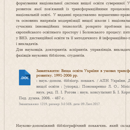
формування національної системи вищої освіти суверенної У
розвиток якої пов’язаний із трансформаційними процесами
національній освіті. У виданні представлено нормативно-прав
та основних напрямів модернізації вищої школи і національно
сучасних інноваційних технологій, розкрито проблеми мод
європейського освітнього простору і Болонського процесу; пи
у ВНЗ, дистанційної освіти та її методичного й інформаційно-
і викладачів.
Для науковців, докторантів, аспірантів, управлінців, виклада
фахівців наукових бібліотек, студентів.
Завантажити: Вища освіта України в умовах трансфо
розвитку, 1991-2006 рр.
: наук.-допом. бібліогр. покажч. / АПН України, 
вищої освіти ; [упоряд.: Пономаренко Л. О., Моіс
наук. ред. П. І. Рогова ; наук. консультант Б. І. Кор
Пед. думка, 2008. - 487 с.
Завантажено: 1219, размер: 3.0 MB, дата: 09.Лют.2017
Науково-допоміжний бібліографічний покажчик, який склад