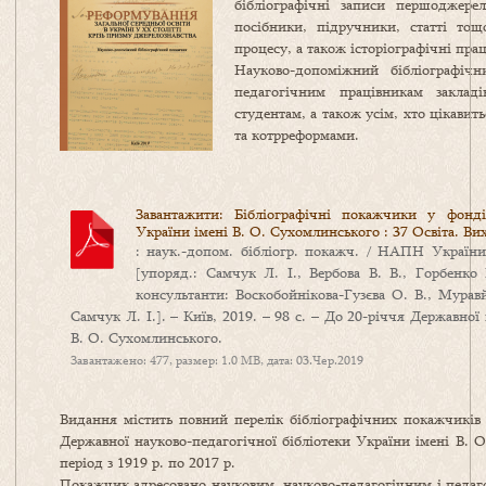
бібліографічні записи першоджерел
посібники, підручники, статті тощ
процесу, а також історіографічні пра
Науково-допоміжний бібліографіч
педагогічним працівникам заклад
студентам, а також усім, хто цікавит
та котрреформами.
Завантажити: Бібліографічні покажчики у фонді
України імені В. О. Сухомлинського : 37 Освіта. Ви
: наук.-допом. бібліогр. покажч. / НАПН Україн
[упоряд.: Самчук Л. І., Вербова В. В., Горбенко 
консультанти: Воскобойнікова-Гузєва О. В., Муравй
Самчук Л. І.]. – Київ, 2019. – 98 c. – До 20-річчя Державної
В. О. Сухомлинського.
Завантажено: 477, размер: 1.0 MB, дата: 03.Чер.2019
Видання містить повний перелік бібліографічних покажчиків 
Державної науково-педагогічної бібліотеки України імені В. 
період з 1919 р. по 2017 р.
Покажчик адресовано науковим, науково-педагогічним і педаго