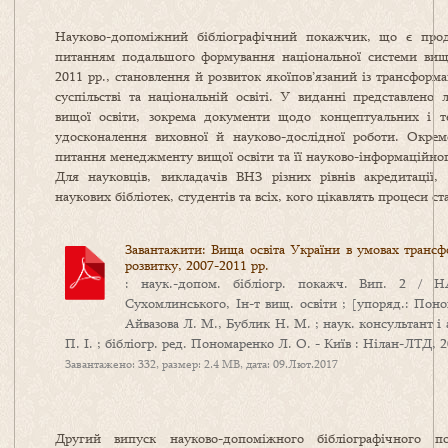
Науково-допоміжний бібліографічний покажчик, що є прод
питанням подальшого формування національної системи вищ
2011 рр., становлення й розвиток якоїпов’язаний із трансформ
суспільстві та національній освіті. У виданні представлено 
вищої освіти, зокрема документи щодо концептуальних і те
удосконалення виховної й науково-дослідної роботи. Окрем
питання менеджменту вищої освіти та її науково-інформаційног
Для науковців, викладачів ВНЗ різних рівнів акредитації, д
наукових бібліотек, студентів та всіх, кого цікавлять процеси 
Завантажити: Вища освіта України в умовах трансфо
розвитку, 2007-2011 рр.
: наук.-допом. бібліогр. покажч. Вип. 2 /
Сухомлинського, Ін-т вищ. освіти ; [упоряд.: Поно
Айвазова Л. М., Бублик Н. М. ; наук. консультант і ав
П. І. ; бібліогр. ред. Пономаренко Л. О. - Київ : Нілан-ЛТД, 20
Завантажено: 332, размер: 2.4 MB, дата: 09.Лют.2017
Другий випуск науково-допоміжного бібліографічного 