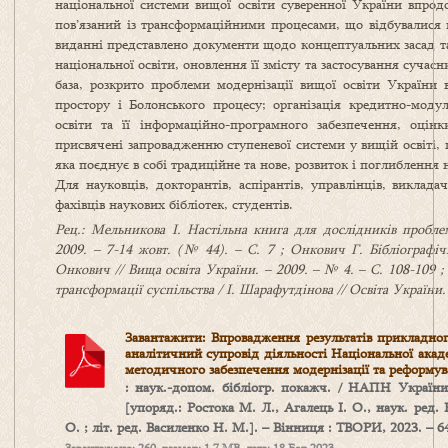
національної системи вищої освіти суверенної України впродо
пов’язаний із трансформаційними процесами, що відбувалися в 
виданні представлено документи щодо концептуальних засад та
національної освіти, оновлення її змісту та застосування суча
база, розкрито проблеми модернізації вищої освіти України в
простору і Болонського процесу; організація кредитно-мод
освіти та її інформаційно-програмного забезпечення, оцінк
присвячені запровадженню ступеневої системи у вищій освіті,
яка поєднує в собі традиційне та нове, розвиток і поглиблення
Для науковців, докторантів, аспірантів, управлінців, виклада
фахівців наукових бібліотек, студентів.
Рец.: Мельникова І. Настільна книга для дослідників проблем
2009. – 7-14 жовт. (№ 44). – С. 7 ; Онкович Г. Бібліографі
Онкович // Вища освіта України. – 2009. – № 4. – С. 108-109 
трансформації суспільства / І. Шарафутдінова // Освіта України. 
Завантажити: Впровадження результатів прикладног
аналітичний супровід діяльності Національної акад
методичного забезпечення модернізації та реформув
: наук.-допом. бібліогр. покажч. / НАПН Україн
[упоряд.: Ростока М. Л., Агалець І. О., наук. ред.
О. ; літ. ред. Василенко Н. М.]. – Вінниця : ТВОРИ, 2023. – 6