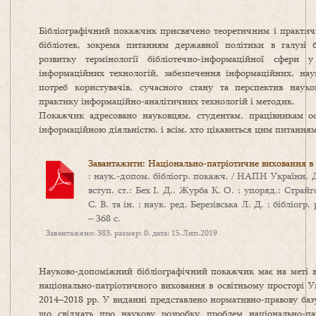
Бібліографічний покажчик присвячено теоретичним і практичн
бібліотек, зокрема питанням державної політики в галузі бі
розвитку термінології бібліотечно‑інформаційної сфери
інформаційних технологій, забезпечення інформаційних, наук
потреб користувачів, сучасного стану та перспектив наук
практику інформаційно-аналітичних технологій і методик.
Покажчик адресовано науковцям, студентам, працівникам осв
інформаційною діяльністю, і всім, хто цікавиться цим питанням
Завантажити: Національно-патріотичне виховання в 
: наук.-допом. бібліогр. покажч. / НАПН України, 
вступ. ст.: Бех І. Д., Журба К. О. ; упоряд.: Страй
С. В. та ін. ; наук. ред. Березівська Л. Д. ; бібліогр
– 368 с.
Завантажено: 383, размер: 0, дата: 15.Лип.2019
Науково-допоміжний бібліографічний покажчик має на меті 
національно-патріотичного виховання в освітньому просторі У
2014–2018 рр. У виданні представлено нормативно-правову баз
що свідчать про наукову розробку проблем національно-па