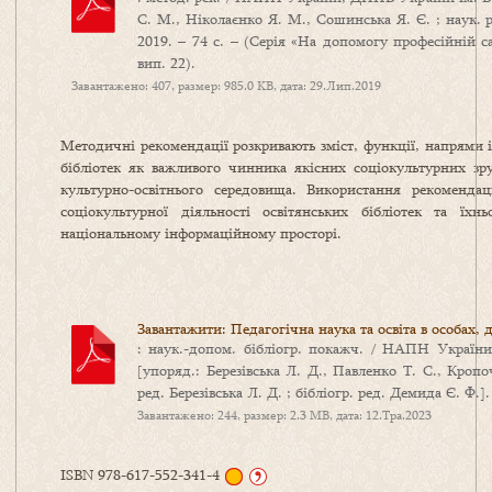
С. М., Ніколаєнко Я. М., Сошинська Я. Є. ; наук. р
2019. – 74 с. – (Серія «На допомогу професійній са
вип. 22).
Завантажено: 407, размер: 985.0 KB, дата: 29.Лип.2019
Методичні рекомендації розкривають зміст, функції, напрями і
бібліотек як важливого чинника якісних соціокультурних зру
культурно-освітнього середовища. Використання рекомендац
соціокультурної діяльності освітянських бібліотек та ї
національному інформаційному просторі.
Завантажити: Педагогічна наука та освіта в особах, 
: наук.-допом. бібліогр. покажч. / НАПН Україн
[упоряд.: Березівська Л. Д., Павленко Т. С., Кропо
ред. Березівська Л. Д. ; бібліогр. ред. Демида Є. Ф.]
Завантажено: 244, размер: 2.3 MB, дата: 12.Тра.2023
ISBN 978-617-552-341-4