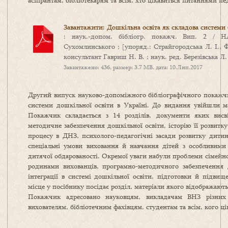
аспірантам, бібліотекарям та всім, хто цікавиться питаннями пед
Завантажити: Дошкільна освіта як складова системи 
: наук.-допом. бібліогр. покажч. Вип. 2 /
Сухомлинського ; [упоряд.: Страйгородська Л. І., Фі
консультант Гавриш Н. В. ; наук. ред. Березівська Л. 
Завантажено: 436, размер: 3.7 MB, дата: 10.Лип.2017
Другий випуск науково-допоміжного бібліографічного покажч
системи дошкільної освіти в Україні. До видання увійшли ма
Покажчик складається з 14 розділів, документи яких висві
методичне забезпечення дошкільної освіти, історію її розвитку
процесу в ДНЗ, психолого-педагогічні засади розвитку дитини 
спеціальні умови виховання й навчання дітей з особливими
дитячої обдарованості. Окремої уваги набули проблеми сімейно
родинами вихованців, програмно-методичного забезпечення д
інтеграції в системі дошкільної освіти, підготовки й підвищ
місце у посібнику посідає розділ, матеріали якого відображают
Покажчик адресовано науковцям, викладачам ВНЗ різних рі
вихователям, бібліотечним фахівцям, студентам та всім, кого ці