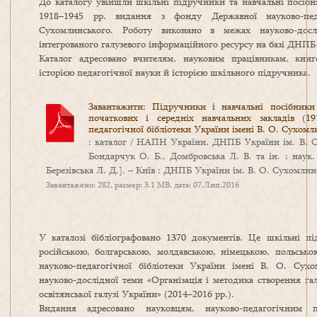
До каталогу увійшли шкільні підручники та навчальні посіб
1918–1945 рр. видання з фонду Державної науково-пед
Сухомлинського. Роботу виконано в межах науково-досл
інтегрованого галузевого інформаційного ресурсу на базі ДНПБ
Каталог адресовано вчителям, науковим працівникам, книго
історією педагогічної науки й історією шкільного підручника.
Завантажити: Підручники і навчальні посібник
початкових і середніх навчальних закладів (1
педагогічної бібліотеки України імені В. О. Сухомл
: каталог / НАПН України, ДНПБ України ім. В. О.
Бондарчук О. Б., Домбровська Л. В. та ін. ; наук.
Березівська Л. Д.]. – Київ : ДНПБ України ім. В. О. Сухомлинс
Завантажено: 282, размер: 3.1 MB, дата: 07.Лип.2016
У каталозі бібліографовано 1370 документів. Це шкільні п
російською, болгарською, молдавською, німецькою, польськ
науково-педагогічної бібліотеки України імені В. О. Сух
науково-дослідної теми «Організація і методика створення га
освітянської галузі України» (2014–2016 рр.).
Видання адресовано науковцям, науково-педагогічним пр