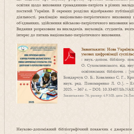
освітян щодо виховання громадянина-патріота в різних заклад
постатей України. В окремих розділах відображено публікаці
діяльності, реалізацію національно-патріотичного виховання 
об’єднаннях, здійснення військово-патріотичного виховання мо
Видання розраховане на викладачів, науковців, студентів, вчите
інтерес до питань національно-патріотичного виховання.
Завантажити: Нова Українсь
умовах цифровізації суспіль
: наук.-допом. бібліогр. 
О. Сухомлинського, від. наук
освітянських бібліотек ; [
Бондарчук О. Б., Коваленко С. Г., Кр
наук. ред. Пономаренко Л. О.]. – 
2025. – 367 с. – DOI: 10.33407/lib.NAE
Завантажено: 76, размер: 4.9 MB, дата: 24.Ли
Науково-допоміжний бібліографічний покажчик є джерелом і