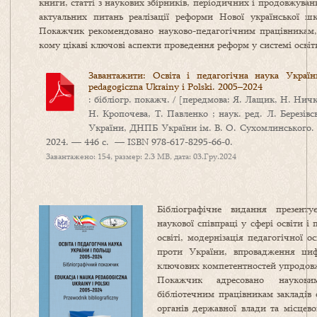
книги, статті з наукових збірників, періодичних і продовжуван
актуальних питань реалізації реформи Нової української 
Покажчик рекомендовано науково-педагогічним працівникам, 
кому цікаві ключові аспекти проведення реформ у системі осві
Завантажити: Освіта і педагогічна наука Украї
pedagogiczna Ukrainy i Polski. 2005–2024
: бібліогр. покажч. / [передмова: Я. Лащик, Н. Ничк
Н. Кропочева, Т. Павленко ; наук. ред. Л. Березів
України, ДНПБ України ім. В. О. Сухомлинського. 
2024. — 446 c. — ISBN 978-617-8295-66-0.
Завантажено: 154, размер: 2.3 MB, дата: 03.Гру.2024
Бібліографічне видання презенту
наукової співпраці у сфері освіти і 
освіті, модернізація педагогічної о
проти України, впровадження циф
ключових компетентностей упродов
Покажчик адресовано науковим
бібліотечним працівникам закладів 
органів державної влади та місцево