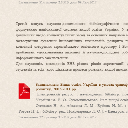
Завантажено: 514, размер: 2.8 MB, дата: 09.Лют.2017
Третій випуск науково-допоміжного бібліографічного 
формування національної системи вищої освіти України. У в
документи щодо концептуальних засад та основних напрямів мо
застосування сучасних інноваційних технологій, розкрито 
контексті створення європейського освітнього простору і Бо
проблемам удосконалення виховної й науково-дослідної роб
інформаційного забезпечення.
Для науковців, викладачів ВНЗ різних рівнів акредитації, до
студентів та всіх, кого цікавлять процеси розвитку вищої школи
Завантажити: Вища освіта України в умовах трансфо
розвитку, 2007-2011 рр.
[Електронний ресурс] : наук.-допом. бібліогр.
України ім. В. О. Сухомлинського, Ін-т вищої осві
Стельмах Н. А., Айвазова Л. М., Бублик Н. М. ; н
Рогова П. І. ; бібліогр. ред. Пономаренко Л. О.]. - Електрон. те
Завантажено: 325, размер: 3.3 MB, дата: 09.Лют.2017