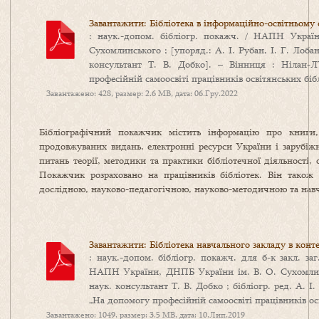
Завантажити: Бібліотека в інформаційно-освітньому
: наук.-допом. бібліогр. покажч. / НАПН Україн
Сухомлинського ; [упоряд.: А. І. Рубан, І. Г. Лоба
консультант Т. В. Добко]. – Вінниця : Нілан-
професійній самоосвіті працівників освітянських бібл
Завантажено: 428, размер: 2.6 MB, дата: 06.Гру.2022
Бібліографічний покажчик містить інформацію про книги, 
продовжуваних видань, електронні ресурси України і зарубіжн
питань теорії, методики та практики бібліотечної діяльності, 
Покажчик розраховано на працівників бібліотек. Він також 
дослідною, науково-педагогічною, науково-методичною та нав
Завантажити: Бібліотека навчального закладу в конте
: наук.-допом. бібліогр. покажч. для б-к закл. заг
НАПН України, ДНПБ України ім. В. О. Сухомлинськ
наук. консультант Т. В. Добко ; бібліогр. ред. А. І. 
„На допомогу професійній самоосвіті працівників осв
Завантажено: 1049, размер: 3.5 MB, дата: 10.Лип.2019