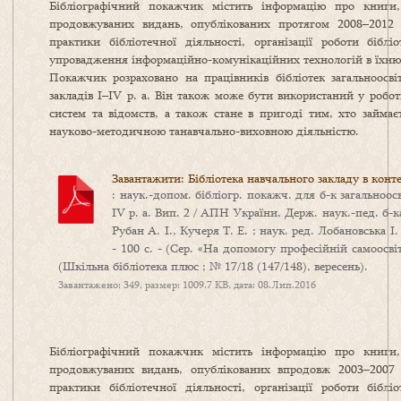
Бібліографічний покажчик містить інформацію про книги, 
продовжуваних видань, опублікованих протягом 2008–2012 р
практики бібліотечної діяльності, організації роботи біблі
упровадження інформаційно-комунікаційних технологій в їхню 
Покажчик розраховано на працівників бібліотек загальноосві
закладів І–ІV р. а. Він також може бути використаний у роботі
систем та відомств, а також стане в пригоді тим, хто займає
науково-методичною танавчально-виховною діяльністю.
Завантажити: Бібліотека навчального закладу в конте
: наук.-допом. бібліогр. покажч. для б-к загальноосві
ІV р. а. Вип. 2 / АПН України, Держ. наук.-пед. б-к
Рубан А. І., Кучеря Т. Е. ; наук. ред. Лобановська І. 
- 100 с. - (Сер. «На допомогу професійній самоосвіт
(Шкільна бібліотека плюс ; № 17/18 (147/148), вересень).
Завантажено: 349, размер: 1009.7 KB, дата: 08.Лип.2016
Бібліографічний покажчик містить інформацію про книги, 
продовжуваних видань, опублікованих впродовж 2003–2007 р
практики бібліотечної діяльності, організації роботи біблі