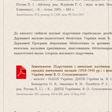
Рогова П. І. ; бібліогр. ред. Жданова Р. С. ; відп. за вип. М
Клименко]. – К. : Атіка, 2005. – 383 с.
Завантажено: 374, размер: 3.1 MB, дата: 09.Лют.2017
До каталогу увійшли шкільні підручники українською, росі
Державної науково-педагогічної бібліотеки України імені В
Державної Програми збереження бібліотечних та архівних 
вчителям, науковим працівникам, книгознавцям, бібліотекарям,
педагогічної науки, історією шкільного підручника.
Завантажити: Підручники і навчальні посібники
середніх навчальних закладів (1918–1945 рр.) з фо
України імені В. О. Сухомлинського
: каталог / НАПН України, ДНПБ України ім. В. О.
Бондарчук О. Б., Іващенко В. Н., Палійчук Р. І. ;
ред. Рогова П. І.]. – К. : ДНПБ Україниім. В. О. Сухомлинсько
Завантажено: 355, размер: 945.6 KB, дата: 15.Вер.2016