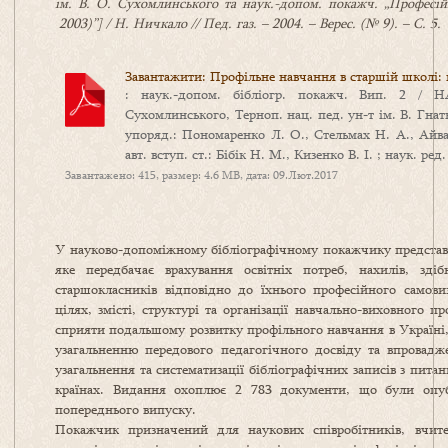
ім. В. О. Сухомлинського та наук.-допом. покажч. „Професійн
2003)”] / Н. Ничкало // Пед. газ. – 2004. – Верес. (№ 9). – С. 5.
Завантажити: Профільне навчання в старшій школі:
: наук.-допом. бібліогр. покажч. Вип. 2 /
Сухомлинського, Терноп. нац. пед. ун-т ім. В. Гнатю
упоряд.: Пономаренко Л. О., Стельмах Н. А., Айваз
авт. вступ. ст.: Бібік Н. М., Кизенко В. І. ; наук. ред. Р
Завантажено: 415, размер: 4.6 MB, дата: 09.Лют.2017
У науково-допоміжному бібліографічному покажчику представл
яке передбачає врахування освітніх потреб, нахилів, зді
старшокласників відповідно до їхнього професійного самови
цілях, змісті, структурі та організації навчально-виховного
сприяти подальшому розвитку профільного навчання в Україні,
узагальненню передового педагогічного досвіду та впрова
узагальнення та систематизації бібліографічних записів з пита
країнах. Видання охоплює 2 783 документи, що були опуб
попереднього випуску.
Покажчик призначений для наукових співробітників, вчител