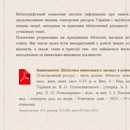
Бібліографічний покажчик містить інформацію про книги, 
продовжуваних видань, електронні ресурси України і зарубіжни
питань теорії, методики та практики бібліотечної діяльності, 
сучасному етапі.
Покажчик розраховано на працівників бібліотек закладів заг
освіти. Він також може бути використаний у роботі інших осві
відомств, а також стане в пригоді тим, хто займається наук
методичною та навчально-виховною діяльністю.
Завантажити: Бібліотека навчального закладу в конте
[Електронний ресурс] : наук.-допом. бібліогр. пока
закл., вищ. навч. закл. І–ІV р. а. Вип. 3 / Нац. а
України ім. В. О. Сухомлинського ; [упоряд. А. І. 
ред. Л. О. Пономаренко ; відп. за вип. І. І. Хемчя
вид. : електрон. дод. до журн. – Електрон. дані. – 2015. – № 
етикетки.
Завантажено: 472, размер: 3.0 MB, дата: 08.Лип.2016