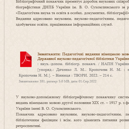
Бібліографічний покажчик презентує доробок наукових співробі
біографістики ДНПБ України ім. В. О. Сухомлинського за р
«Педагогічна наука та освіта в особах, документах, бібліографії
Видання адресовано науковим, науково-педагогічним, педагог
здобувачам освіти, працівникам інформаційних служб.
Завантажити: Педагогічні видання німецькою мово
Державної науково-педагогічної бібліотеки Україн
: наук.-допом. бібліогр. покажч. / НАПН Україн
[упоряд.: Дяченко Л. М., Кропочева Н. М. ; нау
Кропочева Н. М.]. – Вінниця : ТВОРИ, 2022. – 214 с.
Завантажено: 331, размер: 5.0 MB, дата: 01.Сер.2022
У науково-допоміжному бібліографічному покажчику система
видань німецькою мовою другої половини ХІХ ст. – 1917 р. з ф
України імені В. О. Сухомлинського.
Покажчик адресовано науковим, науково-педагогічним, пе
бібліотечним фахівцям і всім, кого цікавлять питання розви
ретроспективі.