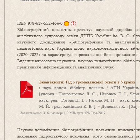
Завантажено: 260, размер: 1.7 MB, дата: 18.Бер.2023
ISBN 978-617-552-464-0
Бібліографічний покажчик презентує науковий доробок спі
аналітичного супроводу освіти ДНПБ України ім. В. О. Сух
наукового дослідження «Бібліографічний та аналітичний 
педагогічних наук України щодо науково-методичного забез
(2020–2022) та характеризує впровадження його прикладних р
Видання адресовано науковим, науково-педагогічним, бібліотеч
працівникам інформаційних та аналітичних служб.
Завантажити: Гід з громадянської освіти в Україні
: наук.-допом. бібліогр. покажч. / АПН Україн
[упоряд.: Пономаренко Л. О., Ніколюк Л. І., Черняє
наук. ред.: Рогова П. І. , Рагозін М. П. ; наук. ко
М. Й. ; ред. Камінська К. В. ]. – Донецьк ; К. : [б.в],
Завантажено: 316, размер: 1.0 MB, дата: 09.Лют.2017
Науково-допоміжний бібліографічний покажчик присвячени
виховання підростаючого покоління, його самоактивності та