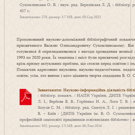
Сухомлинська О. В. ; наук. ред. Березівська Л. Д. ; бібліогр.
457 c.
Завантажено: 278, размер: 3.7 MB, дата: 03.Сер.2022
Пропонований науково-допоміжний бібліографічний покажчик
присвяченого Василю Олександровичу Сухомлинському. Він 
готувалися й оприлюднювалися з нагоди проведення великої к
1993 по 2020 роки. Їх тематика і зміст були присвячені розгляд
крізь призму актуальних проблем, що стояли перед освітою і п
Покажчик адресовано науковим, науково-педагогічним, педаго
освіти, усім, хто вивчає і кого цікавить творча спадщина В. О.
Завантажити: Науково-інформаційна діяльність біблі
: бібліогр. покажч. / НАПН України, ДНПБ України
Л. І., Вербова В. В., Горбенко Н. А., Лога Т. В. ; 
Зозуля С. М. ; бібліогр. ред. Самчук Л. І. ; реценз
В. – Київ : [ДНПБ України ім. В. О. Сухомлинськ
професійній самоосвіті працівників освітянських бібліотек» ; в
Завантажено: 502, размер: 2.5 MB, дата: 06.Лип.2016