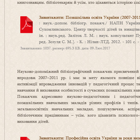
книгознавцям, бібліотекарям й усім, хто цікавиться історією ш
Завантажити: Позашкільна освіта України (2007-2011
: наук.-допом. бібліогр. покажч./ НАПН Україн
Сухомлинського, Центр творчості дітей та юнацтва
ін. ; наук.ред. Заліток Л. М. ; наук. консультант Пу
ред. Зозуля С. М.]. - К. : Нілан-ЛТД, 2012. - 101 с
Завантажено: 1037, размер: 695.3 KB, дата: 09.Лют.2017
Науково-допоміжний бібліографічний покажчик присвячений ро
впродовж 2007–2011 рр. і має за мету якомога повніше від
активізації впровадження інновацій у педагогічний процес та
навчання й виховання особистості в сучасних позашкільних нав
Покажчик адресовано науково-педагогічним і педагогіч
позашкільних навчальних закладів різних профілів і типів,
загальноосвітніх навчальних закладах, пошукувачам, аспір
бібліотечним працівникам – усім, кого цікавлять психолого-
виховання дітей.
Завантажити: Професійна освіта України за роки нез