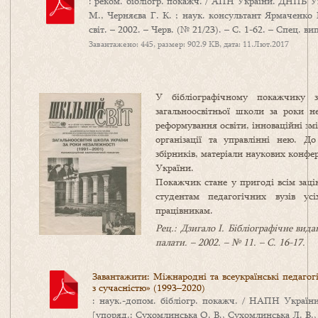
: реком. бібліогр. покажч. / АПН України. ДНПБ Укр
М., Черняєва Г. К. ; наук. консультант Ярмаченко М
світ. – 2002. – Черв. (№ 21/23). – С. 1-62. – Спец. ви
Завантажено: 445, размер: 902.9 KB, дата: 11.Лют.2017
У бібліографічному покажчику зі
загальноосвітньої школи за роки н
реформування освіти, інноваційні змі
організації та управлінні нею. Д
збірників, матеріали наукових конфер
України.
Покажчик стане у пригоді всім зацік
студентам педагогічних вузів усі
працівникам.
Рец.: Дзигало І. Бібліографічне вида
палати. – 2002. – № 11. – С. 16-17.
Завантажити: Міжнародні та всеукраїнські педагог
з сучасністю» (1993–2020)
: наук.-допом. бібліогр. покажч. / НАПН Україн
[упоряд.: Сухомлинська О. В., Сухомлинська Л. В., 