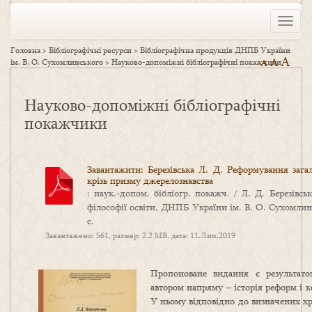
Toggle
naviga
Головна
>
Бібліографічні ресурси
>
Бібліографічна продукція ДНПБ України
A
A
ім. В. О. Сухомлинського
>
Науково-допоміжні бібліографічні покажчики
A
Науково-допоміжні бібліографічні
покажчики
Завантажити: Березівська Л. Д. Реформування загал
крізь призму джерелознавства
: наук.-допом. бібліогр. покажч. / Л. Д. Березівс
філософії освіти, ДНПБ України ім. В. О. Сухомлин
с.
Завантажено: 561, размер: 2.2 MB, дата: 11.Лип.2019
Пропоноване
видання є результато
автором напряму – історія реформ і к
У ньому відповідно до визначених хр