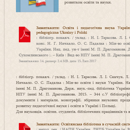
розвитком освіти та науки.
Завантажити: Освіта і педагогічна наука Украї
pedagogiczna Ukrainy i Polski
: бібліогр. покажч. / уклад. : Н. І. Тарасова, Л. 
конс. Н. Г. Ничкало, О. С. Падалка ; Мін-во осві
України, Нац. пед. ун-т імені М. П. Драгоманова, Д
Сухомлинського ;. – Київ : Вид-во НПУ імені М. П. Драгомано
Завантажено: 14, размер: 2.4 MB, дата: 15.Лют.2017
: бібліогр. покажч. / уклад. : Н. І. Тарасова, Л. І. Самчук, 
Ничкало, О. С. Падалка ; Мін-во освіти і науки України, На
імені М. П. Драгоманова, Держ. наук.-пед. бібліотека України
НПУ імені М. П. Драгоманова, 2015. – 344 с.У бібліограф
документи і матеріали, монографії, збірники наукових праць
розвитку педагогічної науки і освіти в Україні і Польщі.
Для науковців, освітян, студентів, бібліотечних працівників та 
Завантажити: Освітянська бібліотека в сучасній сис
: метод. рек. / НАПН України, ДНПБ України ім. В.