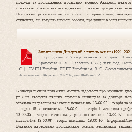
пошуки та дослідження провідних вчених Академії педагогі
практиків. У наукових дослідженнях показані прогресивні техн
Покажчик розрахований на наукових працівників, викладачів
студентів, які готують наукові роботи, працівників освітянських
Завантажити: Дисертації з питань освіти (1991–2021
: наук.-допом. бібліогр. покажч. / [упоряд.: Поно
Кропочева Н. М., Павленко Т. С. ; наук. ред. Поно
О.] ; НАПН України, ДНПБ України ім. В. О. Сухомлинського.
Завантажено: 540, размер: 9.6 MB, дата: 18.Жов.2022
Бібліографічний покажчик містить відомості про захищені дисе
рр.) на здобуття вчених ступенів кандидата та доктора педа
загальна педагогіка та історія педагогіки, 13.00.02 – теорія та
– корекційна педагогіка, 13.00.04 – теорія і методика профес
13.00.06 – теорія і методика управління освітою, 13.00.07 – т
педагогіка, 13.00.09 – теорія навчання, 13.00.10 – інформаційно
Видання адресовано дослідникам освіти, керівникам закладів