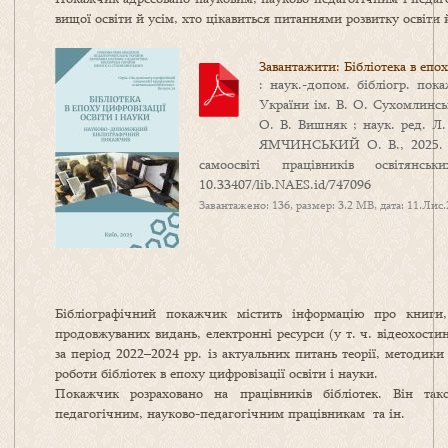
вищої освіти й усім, хто цікавиться питаннями розвитку освіти 
Завантажити: Бібліотека в епох
: наук.-допом. бібліогр. по
України ім. В. О. Сухомлинськ
О. В. Вишняк ; наук. ред. Л.
ЯМЧИНСЬКИЙ О. В., 2025. – 
самоосвіті працівників освітян
10.33407/lib.NAES.id/747096
Завантажено: 136, размер: 3.2 MB, дата: 11.Лис
Бібліографічний покажчик містить інформацію про книги, 
продовжуваних видань, електронні ресурси (у т. ч. відеохост
за період 2022–2024 рр. із актуальних питань теорії, методики 
роботи бібліотек в епоху цифровізації освіти і науки.
Покажчик розраховано на працівників бібліотек. Він так
педагогічним, науково-педагогічним працівникам та ін.