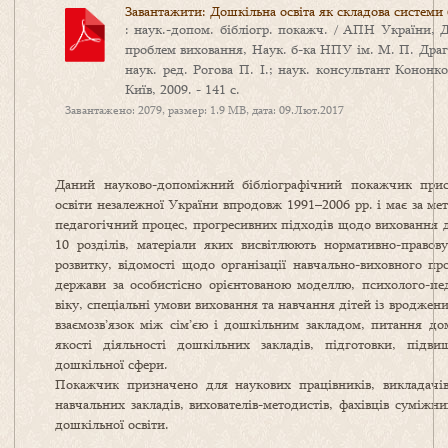
Завантажити: Дошкільна освіта як складова системи 
: наук.-допом. бібліогр. покажч. / АПН України, 
проблем виховання, Наук. б-ка НПУ ім. М. П. Драго
наук. ред. Рогова П. І.; наук. консультант Кононко
Київ, 2009. - 141 с.
Завантажено: 2079, размер: 1.9 MB, дата: 09.Лют.2017
Даний науково-допоміжний бібліографічний покажчик прис
освіти незалежної України впродовж 1991–2006 рр. і має за ме
педагогічний процес, прогресивних підходів щодо виховання д
10 розділів, матеріали яких висвітлюють нормативно-правову
розвитку, відомості щодо організації навчально-виховного п
держави за особистісно орієнтованою моделлю, психолого-пе
віку, спеціальні умови виховання та навчання дітей із вродже
взаємозв’язок між сім’єю і дошкільним закладом, питання до
якості діяльності дошкільних закладів, підготовки, підви
дошкільної сфери.
Покажчик призначено для наукових працівників, викладачів, 
навчальних закладів, вихователів-методистів, фахівців суміжни
дошкільної освіти.