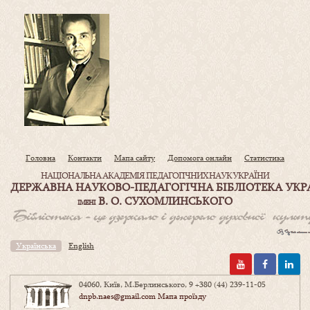
Головна
Контакти
Мапа сайту
Допомога онлайн
Статистика
НАЦІОНАЛЬНА АКАДЕМІЯ ПЕДАГОГІЧНИХ НАУК УКРАЇНИ
ДЕРЖАВНА НАУКОВО-ПЕДАГОГІЧНА БІБЛІОТЕКА УКР
В. О. СУХОМЛИНСЬКОГО
ІМЕНІ
Українська
English
04060, Київ, М.Берлинського, 9
+380 (44) 239-11-05
dnpb.naes@gmail.com
Мапа проїзду