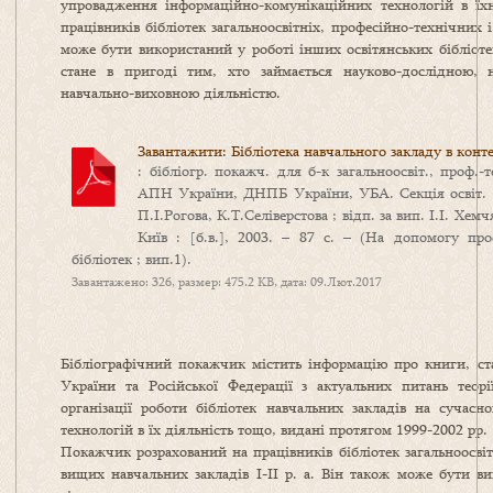
упровадження інформаційно-комунікаційних технологій в їх
працівників бібліотек загальноосвітніх, професійно-технічних 
може бути використаний у роботі інших освітянських бібліотек
стане в пригоді тим, хто займається науково-дослідною, 
навчально-виховною діяльністю.
Завантажити: Бібліотека навчального закладу в конте
: бібліогр. покажч. для б-к загальноосвіт., проф.-т
АПН України, ДНПБ України, УБА. Секція освіт. б-
П.І.Рогова, К.Т.Селіверстова ; відп. за вип. І.І. Хе
Київ : [б.в.], 2003. – 87 с. – (На допомогу проф
бібліотек ; вип.1).
Завантажено: 326, размер: 475.2 KB, дата: 09.Лют.2017
Бібліографічний покажчик містить інформацію про книги, ста
України та Російської Федерації з актуальних питань теорі
організації роботи бібліотек навчальних закладів на сучас
технологій в їх діяльність тощо, видані протягом 1999-2002 рр.
Покажчик розрахований на працівників бібліотек загальноосвіт
вищих навчальних закладів І-ІІ р. а. Він також може бути ви