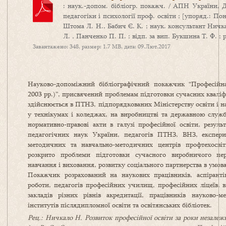
: наук.-допом. бібліогр. покажч. / АПН України, 
педагогіки і психології проф. освіти ; [упоряд.: По
Штома Л. Н., Бабич Є. К. ; наук. консультант Ничкал
Л. , Панченко П. П. ; відп. за вип. Букшина Т. Ф. ; ред
Завантажено: 348, размер: 1.7 MB, дата: 09.Лют.2017
Науково-допоміжний бібліографічний покажчик “Професійна
2003 рр.)”, присвячений проблемам підготовки сучасних кваліф
здійснюється в ПТНЗ, підпорядкованих Міністерству освіти і н
у технікумах і коледжах, на виробництві та державною служб
нормативно-правові акти в галузі професійної освіти, резуль
педагогічних наук України, педагогів ПТНЗ, ВНЗ, експери
методичних та навчально-методичних центрів профтехосві
розкрито проблеми підготовки сучасного виробничого перс
навчання і виховання, розвитку соціального партнерства в умов
Покажчик розрахований на наукових працівників, аспірантів,
роботи, педагогів професійних училищ, професійних ліцеїв
закладів різних рівнів акредитації, працівників науково-м
інститутів післядипломної освіти та освітянських бібліотек.
Рец.: Ничкало Н. Розвиток професійної освіти за роки незалеж