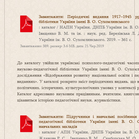
Завантажити: Періодичні видання 1917–1945 рр
бібліотеки України імені В. О. Сухомлинського
: каталог / НАПН України, ДНПБ України ім. В. О.
Іващенко В. М. та ін. ; наук. ред. Березівська Л.
України ім. В. О. Сухомлинського, 2019. – 361 с.
Завантажено: 389, размер: 3.6 MB, дата: 21.Чер.2019
До каталогу увійшли українські психолого-педагогічні часо
науково-педагогічної бібліотеки України імені В. О. Сухом
дослідження «Відображення розвитку національної освіти і п
виданнях». У каталозі розкрито зміст періодичних видань, що 
політичних, історичних, культурологічних умовах у контексті р
Каталог адресовано науковим працівникам, вчителям, книгозна
цікавиться історією педагогічної науки, журналістики.
Завантажити: Підручники і навчальні посібники
педагогічної бібліотеки України імені В. О. 
навчальних закладів
: каталог / АПН України, ДНПБ України ім. В. О.
Жданова Р. С. , Іващенко В. М. , Самборська М. О., 