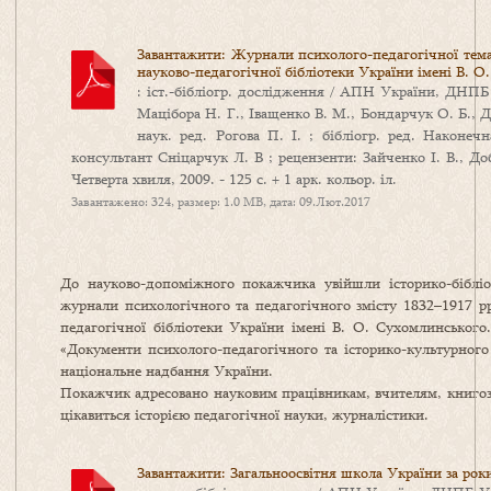
Завантажити: Журнали психолого-педагогічної тема
науково-педагогічної бібліотеки України імені В. 
: іст.-бібліогр. дослідження / АПН України, ДНПБ 
Мацібора Н. Г., Іващенко В. М., Бондарчук О. Б., До
наук. ред. Рогова П. І. ; бібліогр. ред. Наконечн
консультант Сніцарчук Л. В ; рецензенти: Зайченко І. В., Добк
Четверта хвиля, 2009. - 125 с. + 1 арк. кольор. іл.
Завантажено: 324, размер: 1.0 MB, дата: 09.Лют.2017
До науково-допоміжного покажчика увійшли історико-бібліогр
журнали психологічного та педагогічного змісту 1832–1917 рр
педагогічної бібліотеки України імені В. О. Сухомлинського
«Документи психолого-педагогічного та історико-культурного
національне надбання України.
Покажчик адресовано науковим працівникам, вчителям, книгозна
цікавиться історією педагогічної науки, журналістики.
Завантажити: Загальноосвітня школа України за роки