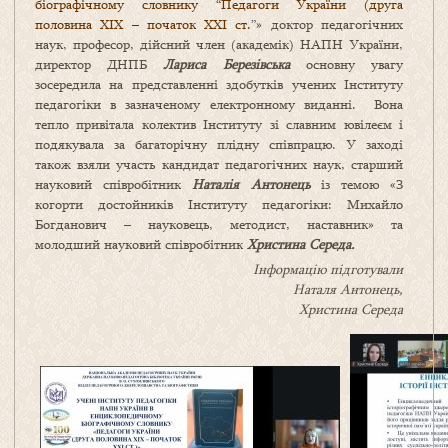
біографічному словнику “Педагоги України (друга
половина ХІХ – початок ХХІ ст.
”» доктор педагогічних
наук, професор, дійсний член (академік) НАПН України,
директор ДНПБ
Лариса Березівська
основну увагу
зосередила на представленні здобутків учених Інституту
педагогіки в зазначеному електронному виданні. Вона
тепло привітала колектив Інституту зі славним ювілеєм і
подякувала за багаторічну плідну співпрацю. У заході
також взяли участь кандидат педагогічних наук, старший
науковий співробітник
Наталія Антонець
із темою «З
когорти достойників Інституту педагогіки: Михайло
Богданович – науковець, методист, наставник» та
молодший науковий співробітник
Христина Середа.
Інформацію підготували
Наталя Антонець,
Христина Середа