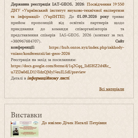
Державна реєстрація IAT-GEOS, 2026
:
Посвідчення №550
ДНУ «Український інститут науково-технічної експертизи
та інформації» (УкрІНТЕІ)
До
01.09.2026 року
триває
прийом пропозицій від освітніх партнерів щодо
приєднання до команди співорганізаторів та
представлення спікерів IAS-GEOS, 2026 (контакт за тел.
+380967684707).
Сайт
конференції:
https://hub.ontos.xyz/index.php/zakhody-
vniaso/konferentsii/iat-geos-2026
Реєстрація на захід за посиланням:
https://docs.google.com/forms/
d/1q2Cqq_IidSHZ2d4Rc_
u7ZDa0dLD1NIdzQMyNeuILSdI/
preview
Деталі в
інформаційному листі
.
Всі матеріали
Виставки
До ювілею Дічек Наталії Петрівни