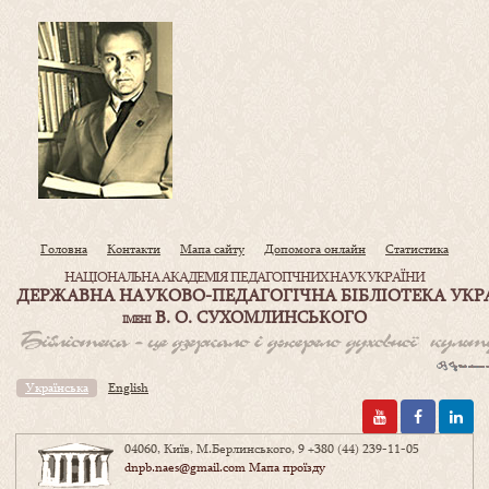
Головна
Контакти
Мапа сайту
Допомога онлайн
Статистика
НАЦІОНАЛЬНА АКАДЕМІЯ ПЕДАГОГІЧНИХ НАУК УКРАЇНИ
ДЕРЖАВНА НАУКОВО-ПЕДАГОГІЧНА БІБЛІОТЕКА УКР
В. О. СУХОМЛИНСЬКОГО
ІМЕНІ
Українська
English
04060, Київ, М.Берлинського, 9
+380 (44) 239-11-05
dnpb.naes@gmail.com
Мапа проїзду