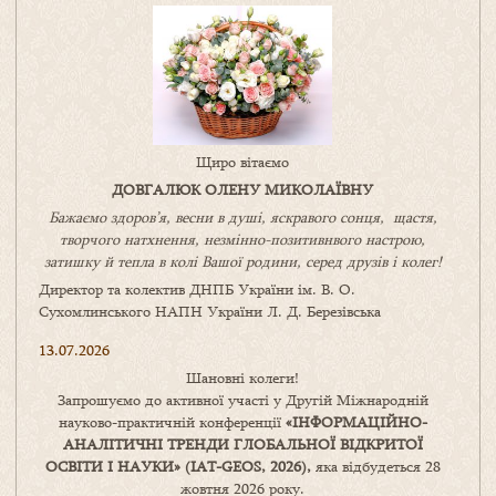
Щиро вітаємо
ДОВГАЛЮК ОЛЕНУ МИКОЛАЇВНУ
Бажаємо здоров’я, весни в душі, яскравого сонця, щастя,
творчого натхнення, незмінно-позитивнвого настрою,
затишку
й
тепла в колі
В
ашої
родини
,
серед друзів і колег!
Директор та колектив ДНПБ України ім. В. О.
Сухомлинського НАПН України Л. Д. Березівська
13.07.2026
Шановні колеги!
Запрошуємо до активної участі у Другій Міжнародній
науково-практичній конференції
«
ІНФОРМАЦІЙНО-
АНАЛІТИЧНІ ТРЕНДИ
ГЛОБАЛЬНОЇ ВІДКРИТОЇ
ОСВІТИ І НАУКИ
» (IAT-GEOS, 2026),
яка відбудеться 28
жовтня 2026 року.