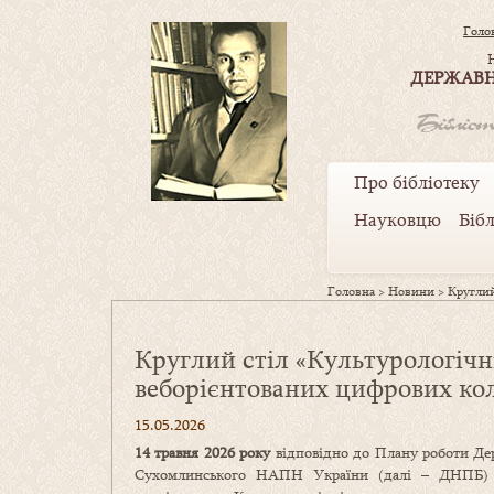
Голо
ДЕРЖАВН
Про бібліотеку
Науковцю
Біб
Головна
>
Новини
>
Круглий
Круглий стіл «Культурологічн
веборієнтованих цифрових кол
15.05.2026
14 травня 2026 року
відповідно до Плану роботи Дер
Сухомлинського НАПН України (далі – ДНПБ) у