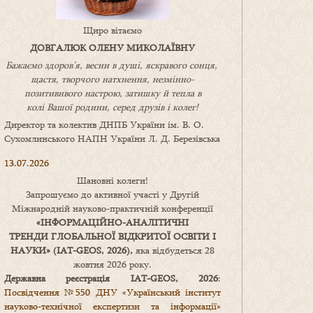
Щиро вітаємо
ДОВГАЛЮК ОЛЕНУ МИКОЛАЇВНУ
Бажаємо здоров’я, весни в душі, яскравого сонця,
щастя, творчого натхнення, незмінно-
позитивнвого настрою, затишку
й
тепла в
колі
В
ашої
родини
,
серед друзів і колег!
Директор та колектив ДНПБ України ім. В. О.
Сухомлинського НАПН України Л. Д. Березівська
13.07.2026
Шановні колеги!
Запрошуємо до активної участі у Другій
Міжнародній науково-практичній конференції
«
ІНФОРМАЦІЙНО-АНАЛІТИЧНІ
ТРЕНДИ
ГЛОБАЛЬНОЇ ВІДКРИТОЇ ОСВІТИ І
НАУКИ
» (IAT-GEOS, 2026),
яка відбудеться 28
жовтня 2026 року.
Державна реєстрація IAT-GEOS, 2026
:
Посвідчення №550 ДНУ «Український інститут
науково-технічної експертизи та інформації»