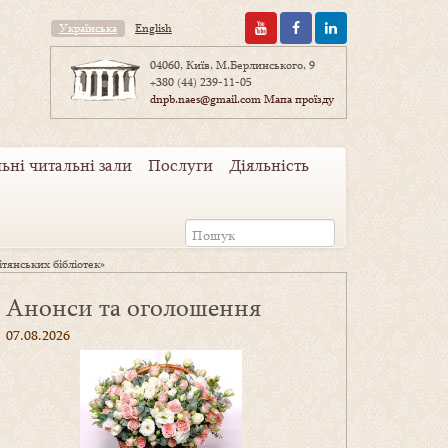
Українська
English
04060, Київ, М.Берлинського, 9
+380 (44) 239-11-05
dnpb.naes@gmail.com
Мапа проїзду
ьні читальні зали
Послуги
Діяльність
тянських бібліотек»
Анонси та оголошення
07.08.2026