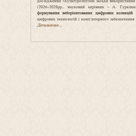
дослідження «Культурологічні засади використання 
(2026–2028рр., науковий керівник – А. Гуралю
формування веборієнтованих цифрових колекцій ос
цифрових технологій і комп’ютерного забезпечення 
Детальніше…