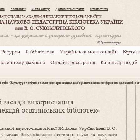
вна
Контакти
Мапа сайту
Допомога онлайн
Статистика
НАЦІОНАЛЬНА АКАДЕМІЯ ПЕДАГОГІЧНИХ НАУК УКРАЇНИ
А НАУКОВО-ПЕДАГОГІЧНА БІБЛІОТЕКА УКРАЇНИ
В. О. СУХОМЛИНСЬКОГО
ІМЕНІ
Ресурси
Е-бібліотека
Українська мова онлайн
Віртуал
ліотечному фахівцю
Онлайн реєстрація
Календар подій
 стіл «Культурологічні засади використання веборієнтованих цифрових колекцій осві
і засади використання
екцій освітянських бібліотек»
жавної науково-педагогічної бібліотеки України імені В. О.
 межах Всеукраїнського фестивалю науки та наукового