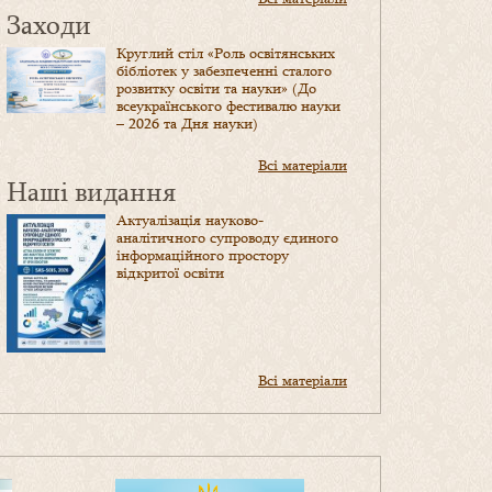
Заходи
Круглий стіл «Роль освітянських
бібліотек у забезпеченні сталого
розвитку освіти та науки» (До
всеукраїнського фестивалю науки
– 2026 та Дня науки)
Всі матеріали
Наші видання
Актуалізація науково-
аналітичного супроводу єдиного
інформаційного простору
відкритої освіти
Всі матеріали