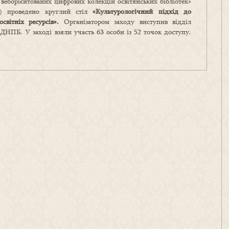
веборієнтованих цифрових колекцій освітянських бібліотек»
к) проведено круглий стіл
«Культурологічний підхід до
вітніх ресурсів».
Організатором заходу виступив відділ
ДНПБ. У заході взяли участь 63 особи із 52 точок доступу.