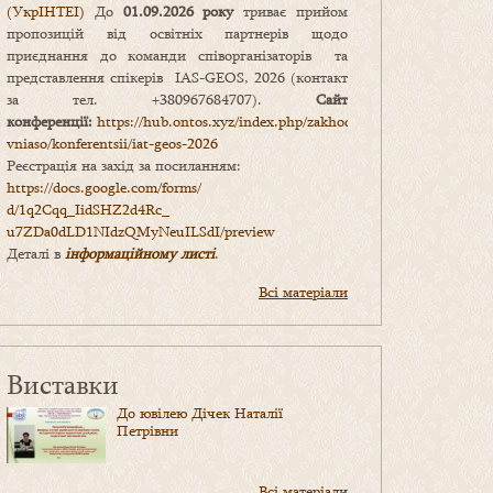
(УкрІНТЕІ)
До
01.09.2026 року
триває прийом
пропозицій від освітніх партнерів щодо
приєднання до команди співорганізаторів та
представлення спікерів IAS-GEOS, 2026 (контакт
за тел. +380967684707).
Сайт
конференції:
https://hub.ontos.xyz/index.php/zakhody-
vniaso/konferentsii/iat-geos-2026
Реєстрація на захід за посиланням:
https://docs.google.com/forms/
d/1q2Cqq_IidSHZ2d4Rc_
u7ZDa0dLD1NIdzQMyNeuILSdI/
preview
Деталі в
інформаційному листі
.
Всі матеріали
Виставки
До ювілею Дічек Наталії
Петрівни
Всі матеріали