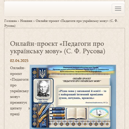
Toggle
naviga
Головна
>
Новини
>
Онлайн-проєкт «Педагоги про українську мову» (С. Ф.
Русова)
Онлайн-проєкт «Педагоги про
українську мову» (С. Ф. Русова)
02.04.2025
Онлайн-
проєкт
«Педагоги
про
українську
мову»
презентує
цитату з
праці