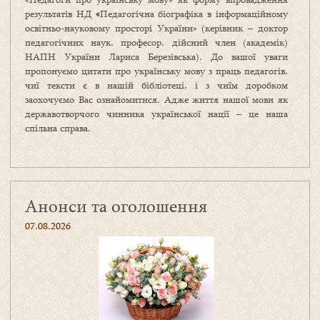
результатів НД
«
Педагогічна біографіка в інформаційному
освітньо-науковому просторі України» (керівник – доктор
педагогічних наук, професор, дійсний член (академік)
НАПН України Лариса Березівська). До вашої уваги
пропонуємо цитати про українську мову з праць педагогів,
чиї тексти є в нашій бібліотеці, і з чиїм доробком
заохочуємо Вас ознайомитися. Адже життя нашої мови як
державотворчого чинника української нації – це наша
спільна справа.
Анонси та оголошення
07.08.2026