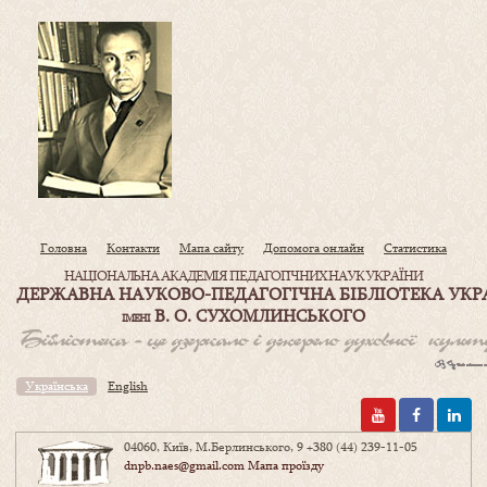
Головна
Контакти
Мапа сайту
Допомога онлайн
Статистика
НАЦІОНАЛЬНА АКАДЕМІЯ ПЕДАГОГІЧНИХ НАУК УКРАЇНИ
ДЕРЖАВНА НАУКОВО-ПЕДАГОГІЧНА БІБЛІОТЕКА УКР
В. О. СУХОМЛИНСЬКОГО
ІМЕНІ
Українська
English
04060, Київ, М.Берлинського, 9
+380 (44) 239-11-05
dnpb.naes@gmail.com
Мапа проїзду