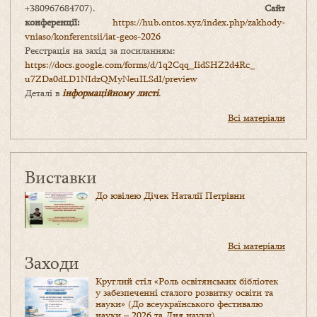
+380967684707).
Сайт
конференції:
https://hub.ontos.xyz/index.php/zakhody-
vniaso/konferentsii/iat-geos-2026
Реєстрація на захід за посиланням:
https://docs.google.com/forms/
d/1q2Cqq_IidSHZ2d4Rc_
u7ZDa0dLD1NIdzQMyNeuILSdI/
preview
Деталі в
інформаційному листі
.
Всі матеріали
Виставки
До ювілею Дічек Наталії Петрівни
Всі матеріали
Заходи
Круглий стіл «Роль освітянських бібліотек
у забезпеченні сталого розвитку освіти та
науки» (До всеукраїнського фестивалю
науки – 2026 та Дня науки)