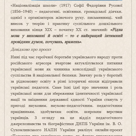
«Націоналізація школи» (1917) Софії Федорівни Русової
(1856–1940) – педагогині, освітянки, громадської діячки,
однієї з організаторок жіночого руху, письменниці, чий
внесок у теорію і практику суспільного дошкільного
виховання кінця ХІХ – початку ХХ ст. значний:
«Рідна
мова у вихованні й освіті – то є найкращий інтимний
провідник думок, почувань, вражень»
.
Довідково про проєкт
Нині під час героїчної боротьби українського народу проти
російського агресора вчергове актуалізувалося питання
української мови як чинника консолідації українського
суспільства й національної безпеки. Значну роль у боротьбі
за рідномовну освіту в різні історичні епохи відігравали
українські педагоги. Саме їхні ідеї про значення і роль
української мови для збереження ідентичності української
нації та зміцнення державної єдності України стануть у
пригоді науковим, науково-педагогічним, педагогічним
працівникам, здобувачам освіти, широким верствам
українців. З огляду на це відділ педагогічного
джерелознавства та біографістики ДНПБ України ім. В. О.
Сухомлинського НАПН України реалізує онлайн-проєкт
«Педагоги про українську мову» як форму впровадження