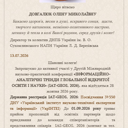
Щиро вітаємо
ДОВГАЛЮК ОЛЕНУ МИКОЛАЇВНУ
Бажаємо здоров’я, весни в душі, яскравого сонця, щастя,
творчого натхнення, незмінно-позитивнвого настрою,
затишку
й
тепла в колі
В
ашої
родини
,
серед друзів і колег!
Директор та колектив ДНПБ України ім. В. О.
Сухомлинського НАПН України Л. Д. Березівська
13.07.2026
Шановні колеги!
Запрошуємо до активної участі у Другій Міжнародній
науково-практичній конференції
«
ІНФОРМАЦІЙНО-
АНАЛІТИЧНІ ТРЕНДИ
ГЛОБАЛЬНОЇ ВІДКРИТОЇ
ОСВІТИ І НАУКИ
» (IAT-GEOS, 2026),
яка відбудеться 28
жовтня 2026 року.
Державна реєстрація IAT-GEOS, 2026
:
Посвідчення №550
ДНУ «Український інститут науково-технічної експертизи
та інформації» (УкрІНТЕІ)
До
01.09.2026 року
триває
прийом пропозицій від освітніх партнерів щодо
приєднання до команди співорганізаторів та
представлення спікерів IAS-GEOS, 2026 (контакт за тел.