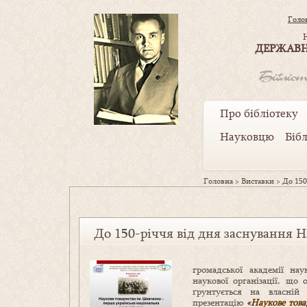
Голо
ДЕРЖАВН
Про бібліотеку
Науковцю
Біб
Головна
>
Виставки
>
До 150
До 150-річчя від дня заснування Н
громадської академії на
наукової організації, що 
ґрунтується на власній 
презентацію
«
Наукове това