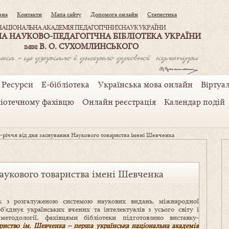
вна
Контакти
Мапа сайту
Допомога онлайн
Статистика
НАЦІОНАЛЬНА АКАДЕМІЯ ПЕДАГОГІЧНИХ НАУК УКРАЇНИ
А НАУКОВО-ПЕДАГОГІЧНА БІБЛІОТЕКА УКРАЇНИ
В. О. СУХОМЛИНСЬКОГО
ІМЕНІ
Ресурси
Е-бібліотека
Українська мова онлайн
Віртуал
ліотечному фахівцю
Онлайн реєстрація
Календар подій
-річчя від дня заснування Наукового товариства імені Шевченка
аукового товариства імені Шевченка
ук з розгалуженою системою наукових видань, міжнародної
об’єднує українських вчених та інтелектуалів з усього світу і
методології, фахівцями бібліотеки підготовлено виставку-
риство ім. Шевченка – перша українська національна академія