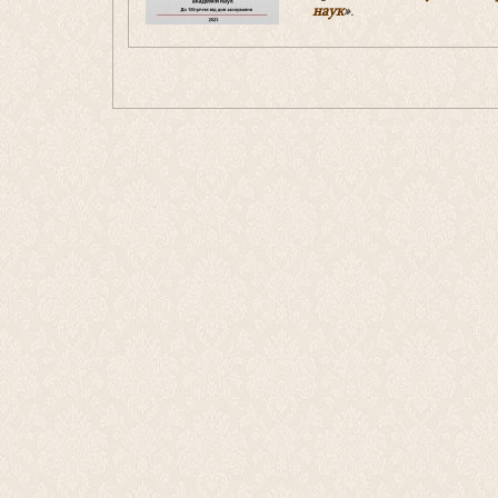
наук
»
.