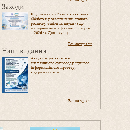
Заходи
Круглий стіл «Роль освітянських
бібліотек у забезпеченні сталого
розвитку освіти та науки» (До
всеукраїнського фестивалю науки
– 2026 та Дня науки)
Всі матеріали
Наші видання
Актуалізація науково-
аналітичного супроводу єдиного
інформаційного простору
відкритої освіти
Всі матеріали