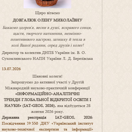
Щиро вітаємо
ДОВГАЛЮК ОЛЕНУ МИКОЛАЇВНУ
Бажаємо здоров’я, весни в душі, яскравого сонця,
щастя, творчого натхнення, незмінно-
позитивнвого настрою, затишку
й
тепла в
колі
В
ашої
родини
,
серед друзів і колег!
Директор та колектив ДНПБ України ім. В. О.
Сухомлинського НАПН України Л. Д. Березівська
13.07.2026
Шановні колеги!
Запрошуємо до активної участі у Другій
Міжнародній науково-практичній конференції
«
ІНФОРМАЦІЙНО-АНАЛІТИЧНІ
ТРЕНДИ
ГЛОБАЛЬНОЇ ВІДКРИТОЇ ОСВІТИ І
НАУКИ
» (IAT-GEOS, 2026),
яка відбудеться 28
жовтня 2026 року.
Державна реєстрація IAT-GEOS, 2026
:
Посвідчення №550 ДНУ «Український інститут
науково-технічної експертизи та інформації»