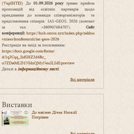
(УкрІНТЕІ)
До
01.09.2026 року
триває прийом
пропозицій від освітніх партнерів щодо
приєднання до команди співорганізаторів та
представлення спікерів IAS-GEOS, 2026 (контакт
за тел. +380967684707).
Сайт
конференції:
https://hub.ontos.xyz/index.php/zakhody-
vniaso/konferentsii/iat-geos-2026
Реєстрація на захід за посиланням:
https://docs.google.com/forms/
d/1q2Cqq_IidSHZ2d4Rc_
u7ZDa0dLD1NIdzQMyNeuILSdI/
preview
Деталі в
інформаційному листі
.
Всі матеріали
Виставки
До ювілею Дічек Наталії
Петрівни
Всі матеріали