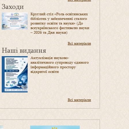
Заходи
Круглий стіл «Роль освітянських
бібліотек у забезпеченні сталого
розвитку освіти та науки» (До
всеукраїнського фестивалю науки
– 2026 та Дня науки)
Всі матеріали
Наші видання
Актуалізація науково-
аналітичного супроводу єдиного
інформаційного простору
відкритої освіти
Всі матеріали