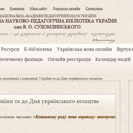
вна
Контакти
Мапа сайту
Допомога онлайн
Статистика
НАЦІОНАЛЬНА АКАДЕМІЯ ПЕДАГОГІЧНИХ НАУК УКРАЇНИ
А НАУКОВО-ПЕДАГОГІЧНА БІБЛІОТЕКА УКРАЇНИ
В. О. СУХОМЛИНСЬКОГО
ІМЕНІ
Ресурси
Е-бібліотека
Українська мова онлайн
Віртуал
ліотечному фахівцю
Онлайн реєстрація
Календар подій
 захисників і захисниць України та до Дня українського козацтва
аїни та до Дня українського козацтва
отовлено виставку
«
Козацькому роду нема переводу: виховуємо