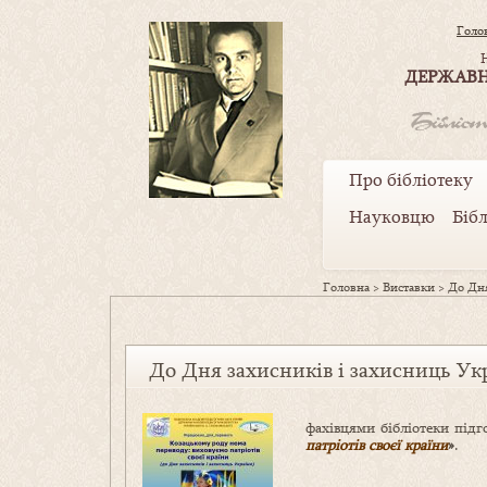
Голо
ДЕРЖАВН
Про бібліотеку
Науковцю
Біб
Головна
>
Виставки
>
До Дня
До Дня захисників і захисниць Укр
фахівцями бібліотеки підг
патріотів своєї країни
»
.