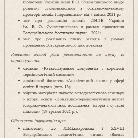
бібліотеки України імені В.О. Сухомлинського щодо
розвитку сухомлиністики в освітньо-науковому
просторі: досвід і перспективи» від 7 квітня 2021 р.;
звіт про реалізацію заходів ДНПБ України
ім. В. О. Сухомлинського в рамках проведення
Всеукраїнського фестивалю науки – 2021;
звіт про реалізацію плану заходів в рамках
проведення Всеукраїнського дня довкілля.
Рішенням вченої ради рекомендовано до друку та
оприлюднення:
словник «Каталогізування документів : короткий
термінологічний словник»;
довідковий бюлетень «Аналітичний вісник у сфері
освіти й науки» (вип. 13);
збірник матеріалів науково-методологічного семінару
з історії освіти «Понятійно-термінологічний апарат
історико-педагогічних досліджень: історія і сучасні
підходи» (19 травня 2021 р.).
Обговорено інформацію про:
підготовку до ХІМіжнародних і ХХVІІІ
Всеукраїнських педагогічних читань «Василь