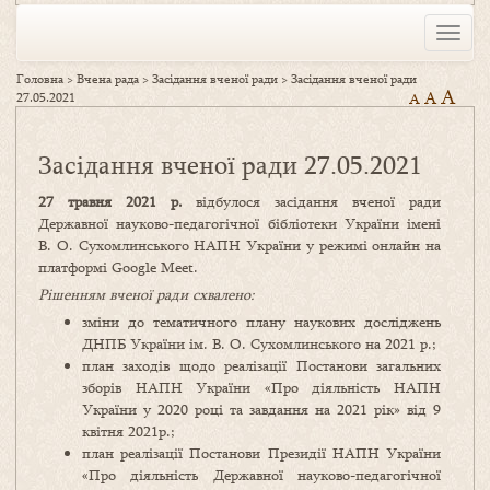
Toggle
naviga
Головна
>
Вчена рада
>
Засідання вченої ради
>
Засідання вченої ради
A
A
27.05.2021
A
Засідання вченої ради 27.05.2021
2
7
травня 2021 р.
відбулося засідання вченої ради
Державної науково-педагогічної бібліотеки України імені
В. О. Сухомлинського НАПН України у режимі онлайн на
платформі Google Meet.
Рішенням вченої ради схвалено:
зміни до тематичного плану наукових досліджень
ДНПБ України ім. В. О. Сухомлинського на 2021 р.;
план заходів щодо реалізації Постанови загальних
зборів НАПН України «Про діяльність НАПН
України у 2020 році та завдання на 2021 рік» від 9
квітня 2021р.;
план реалізації Постанови Президії НАПН України
«Про діяльність Державної науково-педагогічної