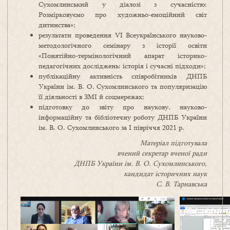
Сухомлинський у діалозі з сучасністю:
Розмірковуємо про художньо-емоційний світ
дитинства»;
результати проведення VI Всеукраїнського науково-
методологічного семінару з історії освіти
«Понятійно-термінологічний апарат історико-
педагогічних досліджень: історія і сучасні підходи»;
публікаційну активність співробітників ДНПБ
України ім. В. О. Сухомлинського та популяризацію
її діяльності в ЗМІ й соцмережах;
підготовку до звіту про наукову, науково-
інформаційну та бібліотечну роботу ДНПБ України
ім. В. О. Сухомлинського за І півріччя 2021 р.
Матеріал підготувала
вчений секретар вченої ради
ДНПБ України ім. В. О. Сухомлинського,
кандидат історичних наук
С. В. Тарнавська