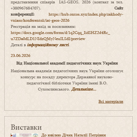
представлення спікерів IAS-GEOS, 2026 (контакт за тел.
+380967684707).
Сайт
конференції:
https://hub.ontos.xyz/index.php/zakhody-
vniaso/konferentsii/iat-geos-2026
Реєстрація на захід за посиланням:
https://docs.google.com/forms/
d/1q2Cqq_IidSHZ2d4Rc_
u7ZDa0dLD1NIdzQMyNeuILSdI/
preview
Деталі в
інформаційному листі
.
23.06.2026
Від Національної академії педагогічних наук України
Національна академія педагогічних наук України оголошує
конкурс на посаду директора Державної науково-
педагогічної бібліотеки України імені В.О.
Сухомлинського.
Детальніше...
Всі матеріали
Виставки
До ювілею Дічек Наталії Петрівни