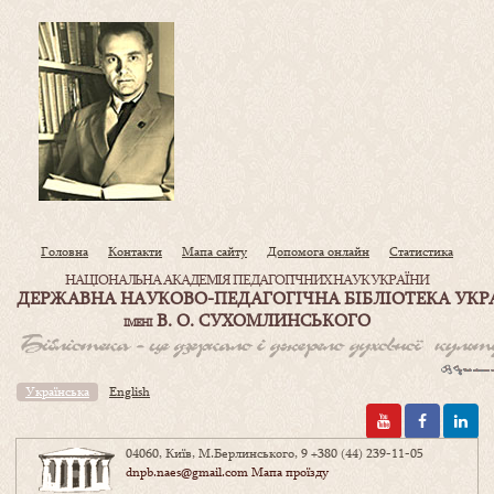
Головна
Контакти
Мапа сайту
Допомога онлайн
Статистика
НАЦІОНАЛЬНА АКАДЕМІЯ ПЕДАГОГІЧНИХ НАУК УКРАЇНИ
ДЕРЖАВНА НАУКОВО-ПЕДАГОГІЧНА БІБЛІОТЕКА УКР
В. О. СУХОМЛИНСЬКОГО
ІМЕНІ
Українська
English
04060, Київ, М.Берлинського, 9
+380 (44) 239-11-05
dnpb.naes@gmail.com
Мапа проїзду