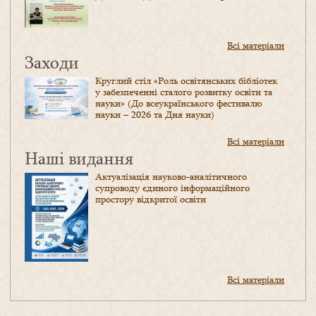
Всі матеріали
Заходи
Круглий стіл «Роль освітянських бібліотек
у забезпеченні сталого розвитку освіти та
науки» (До всеукраїнського фестивалю
науки – 2026 та Дня науки)
Всі матеріали
Наші видання
Актуалізація науково-аналітичного
супроводу єдиного інформаційного
простору відкритої освіти
Всі матеріали