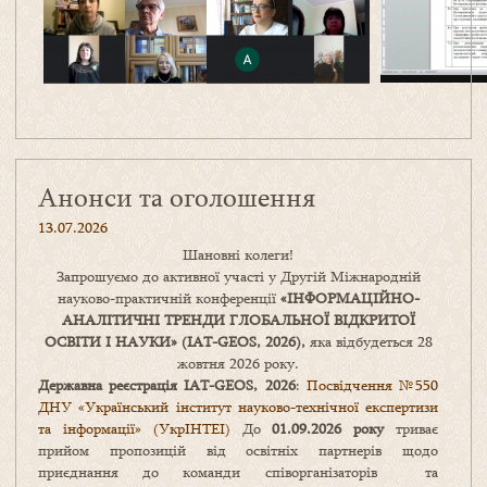
Анонси та оголошення
13.07.2026
Шановні колеги!
Запрошуємо до активної участі у Другій Міжнародній
науково-практичній конференції
«
ІНФОРМАЦІЙНО-
АНАЛІТИЧНІ ТРЕНДИ
ГЛОБАЛЬНОЇ ВІДКРИТОЇ
ОСВІТИ І НАУКИ
» (IAT-GEOS, 2026),
яка відбудеться 28
жовтня 2026 року.
Державна реєстрація IAT-GEOS, 2026
:
Посвідчення №550
ДНУ «Український інститут науково-технічної експертизи
та інформації» (УкрІНТЕІ)
До
01.09.2026 року
триває
прийом пропозицій від освітніх партнерів щодо
приєднання до команди співорганізаторів та