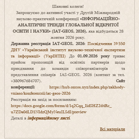
Шановні колеги!
Запрошуємо до активної участі у Другій Міжнародній
науково-практичній конференції
«
ІНФОРМАЦІЙНО-
АНАЛІТИЧНІ ТРЕНДИ
ГЛОБАЛЬНОЇ ВІДКРИТОЇ
ОСВІТИ І НАУКИ
» (IAT-GEOS, 2026),
яка відбудеться 28
жовтня 2026 року.
Державна реєстрація IAT-GEOS, 2026
:
Посвідчення №550
ДНУ «Український інститут науково-технічної експертизи
та інформації» (УкрІНТЕІ)
До
01.09.2026 року
триває
прийом пропозицій від освітніх партнерів щодо
приєднання до команди співорганізаторів та
представлення спікерів IAS-GEOS, 2026 (контакт за тел.
+380967684707).
Сайт
конференції:
https://hub.ontos.xyz/index.php/zakhody-
vniaso/konferentsii/iat-geos-2026
Реєстрація на захід за посиланням:
https://docs.google.com/forms/
d/1q2Cqq_IidSHZ2d4Rc_
u7ZDa0dLD1NIdzQMyNeuILSdI/
preview
Деталі в
інформаційному листі
.
Всі матеріали