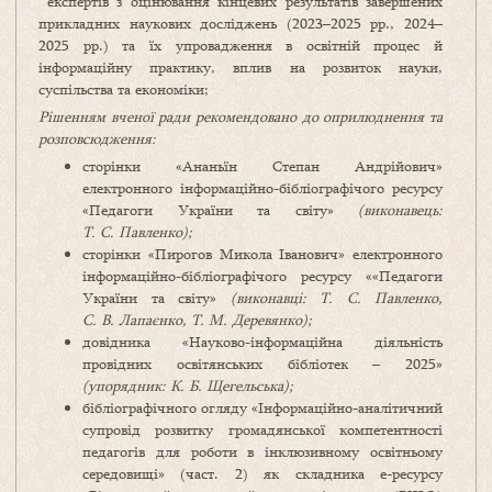
експертів з оцінювання кінцевих результатів завершених
прикладних наукових досліджень (2023–2025 рр., 2024–
2025 рр.) та їх упровадження в освітній процес й
інформаційну практику, вплив на розвиток науки,
суспільства та економіки;
Рішенням вченої ради рекомендовано до оприлюднення та
розповсюдження:
сторінки «Ананьїн Степан Андрійович»
електронного інформаційно-бібліографічого ресурсу
«Педагоги України та світу»
(виконавець:
Т. С. Павленко);
сторінки «Пирогов Микола Іванович» електронного
інформаційно-бібліографічого ресурсу ««Педагоги
України та світу»
(виконавці: Т. С. Павленко,
С. В. Лапаєнко, Т. М. Деревянко);
довідника «Науково-інформаційна діяльність
провідних освітянських бібліотек – 2025»
(упорядник: К. Б. Щегельська);
бібліографічного огляду «Інформаційно-аналітичний
супровід розвитку громадянської компетентності
педагогів для роботи в інклюзивному освітньому
середовищі» (част. 2) як складника е-ресурсу