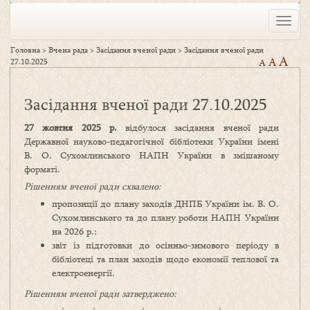
Toggle
naviga
Головна
>
Вчена рада
>
Засідання вченої ради
>
Засідання вченої ради
A
A
27.10.2025
A
Засідання вченої ради 27.10.2025
27 жовтня 2025 р.
відбулося засідання вченої ради
Державної науково-педагогічної бібліотеки України імені
В. О. Сухомлинського НАПН України в змішаному
форматі.
Рішенням вченої ради схвалено:
пропозиції до плану заходів ДНПБ України ім. В. О.
Сухомлинського та до плану роботи НАПН України
на 2026 р.;
звіт із підготовки до осінньо-зимового періоду в
бібліотеці та план заходів щодо економії теплової та
електроенергії.
Рішенням вченої ради затверджено: