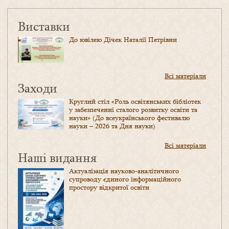
Виставки
До ювілею Дічек Наталії Петрівни
Всі матеріали
Заходи
Круглий стіл «Роль освітянських бібліотек
у забезпеченні сталого розвитку освіти та
науки» (До всеукраїнського фестивалю
науки – 2026 та Дня науки)
Всі матеріали
Наші видання
Актуалізація науково-аналітичного
супроводу єдиного інформаційного
простору відкритої освіти