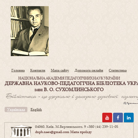
Головна
Контакти
Мапа сайту
Допомога онлайн
Статистика
НАЦІОНАЛЬНА АКАДЕМІЯ ПЕДАГОГІЧНИХ НАУК УКРАЇНИ
ДЕРЖАВНА НАУКОВО-ПЕДАГОГІЧНА БІБЛІОТЕКА УКР
В. О. СУХОМЛИНСЬКОГО
ІМЕНІ
Українська
English
04060, Київ, М.Берлинського, 9
+380 (44) 239-11-05
dnpb.naes@gmail.com
Мапа проїзду