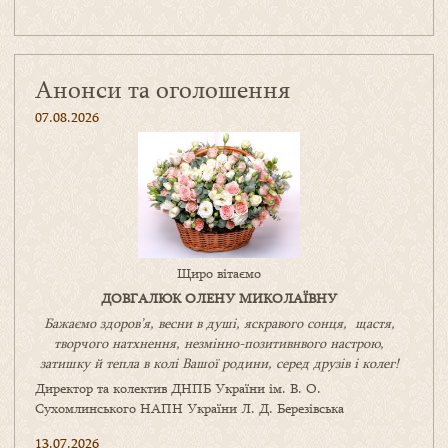
Анонси та оголошення
07.08.2026
Щиро вітаємо
ДОВГАЛЮК ОЛЕНУ МИКОЛАЇВНУ
Бажаємо здоров’я, весни в душі, яскравого сонця, щастя,
творчого натхнення, незмінно-позитивнвого настрою,
затишку
й
тепла в колі
В
ашої
родини
,
серед друзів і колег!
Директор та колектив ДНПБ України ім. В. О.
Сухомлинського НАПН України Л. Д. Березівська
13.07.2026