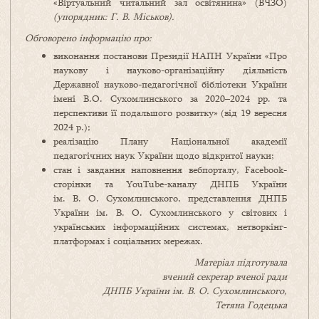
«Віртуальний читальний зал освітянина» (ВЧЗО)
(упорядник: Г. В. Міськов).
Обговорено інформацію про:
виконання постанови Президії НАПН України «Про
наукову і науково-організаційну діяльність
Державної науково-педагогічної бібліотеки України
імені В.О. Сухомлинського за 2020–2024 рр. та
перспективи її подальшого розвитку» (від 19 вересня
2024 р.);
реалізацію Плану Національної академії
педагогічних наук України щодо відкритої науки;
стан і завдання наповнення вебпорталу, Facebook-
сторінки та YouTube-каналу ДНПБ України
ім. В. О. Сухомлинського, представлення ДНПБ
України ім. В. О. Сухомлинського у світових і
українських інформаційних системах, нетворкінг-
платформах і соціальних мережах.
Матеріал підготувала
вчений секретар вченої ради
ДНПБ України ім. В. О. Сухомлинського,
Тетяна Годецька