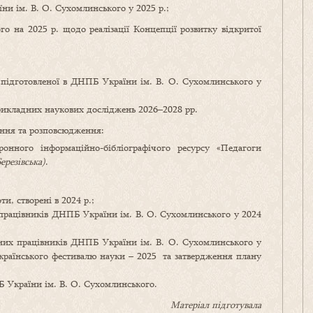
и ім. В. О. Сухомлинського у 2025 р.;
 на 2025 р. щодо реалізації Концепції розвитку відкритої
, підготовленої в ДНПБ України ім. В. О. Сухомлинського у
рикладних наукових досліджень 2026–2028 рр.
ння та розповсюдження:
онного інформаційно-бібліографічого ресурсу «Педагоги
ерезівська)
.
, створені в 2024 р.;
 працівників ДНПБ України ім. В. О. Сухомлинського у 2024
ечних працівників ДНПБ України ім. В. О. Сухомлинського у
еукраїнського фестивалю науки – 2025 та затвердження плану
 України ім. В. О. Сухомлинського.
Матеріал підготувала