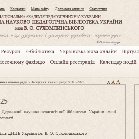
вна
Контакти
Мапа сайту
Допомога онлайн
Статистика
НАЦІОНАЛЬНА АКАДЕМІЯ ПЕДАГОГІЧНИХ НАУК УКРАЇНИ
А НАУКОВО-ПЕДАГОГІЧНА БІБЛІОТЕКА УКРАЇНИ
В. О. СУХОМЛИНСЬКОГО
ІМЕНІ
Ресурси
Е-бібліотека
Українська мова онлайн
Віртуал
ліотечному фахівцю
Онлайн реєстрація
Календар подій
A
A
дання вченої ради
>
Засідання вченої ради 30.01.2025
A
025
 Державної науково-педагогічної бібліотеки України імені
орматі.
ілів ДНПБ України ім. В. О. Сухомлинського