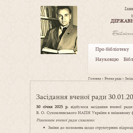
Голо
ДЕРЖАВН
Про бібліотеку
Науковцю
Біб
Головна
>
Вчена рада
>
Засі
Засідання вченої ради 30.01.2
30 січня 2025 р.
відбулося засідання вченої ради
В. О. Сухомлинського НАПН України в змішаному ф
Рішенням вченої ради схвалено:
Зміни до положень щодо структурних підрозд