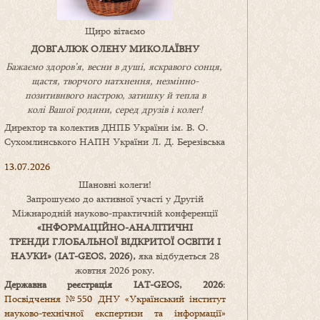
Щиро вітаємо
ДОВГАЛЮК ОЛЕНУ МИКОЛАЇВНУ
Бажаємо здоров’я, весни в душі, яскравого сонця,
щастя, творчого натхнення, незмінно-
позитивнвого настрою, затишку
й
тепла в
колі
В
ашої
родини
,
серед друзів і колег!
Директор та колектив ДНПБ України ім. В. О.
Сухомлинського НАПН України Л. Д. Березівська
13.07.2026
Шановні колеги!
Запрошуємо до активної участі у Другій
Міжнародній науково-практичній конференції
«
ІНФОРМАЦІЙНО-АНАЛІТИЧНІ
ТРЕНДИ
ГЛОБАЛЬНОЇ ВІДКРИТОЇ ОСВІТИ І
НАУКИ
» (IAT-GEOS, 2026),
яка відбудеться 28
жовтня 2026 року.
Державна реєстрація IAT-GEOS, 2026
:
Посвідчення №550 ДНУ «Український інститут
науково-технічної експертизи та інформації»