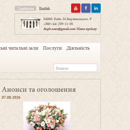
Українська
English
04060, Київ, М.Берлинського, 9
+380 (44) 239-11-05
dnpb.naes@gmail.com
Мапа проїзду
ьні читальні зали
Послуги
Діяльність
Анонси та оголошення
07.08.2026