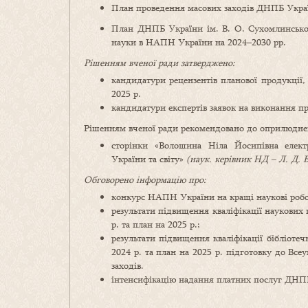
План проведення масових заходів ДНПБ Україн
План ДНПБ України ім. В. О. Сухомлинського
науки в НАПН України на 2024–2030 рр.
Рішенням вченої ради затверджено:
кандидатури рецензентів планової продукції
2025 р.
кандидатури експертів заявок на виконання п
Рішенням вченої ради рекомендовано до оприлюдне
сторінки «Волошина Ніла Йосипівна електр
України та світу»
(наук. керівник НД – Л. Д. Б
Обговорено інформацію про:
конкурс НАПН України на кращі наукові роботи
результати підвищення кваліфікації наукових
р. та план на 2025 р.;
результати підвищення кваліфікації бібліот
2024 р. та план на 2025 р. підготовку до Вс
заходів.
інтенсифікацію надання платних послуг ДНПБ