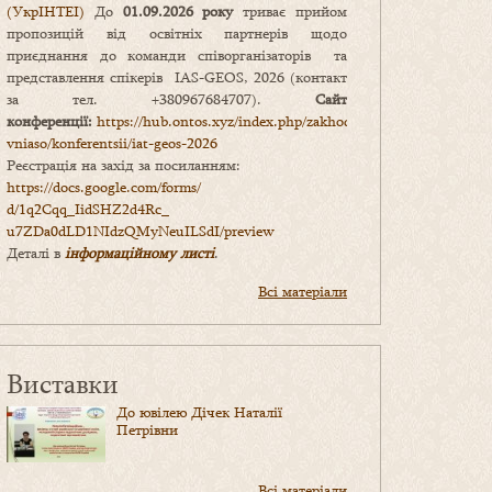
(УкрІНТЕІ)
До
01.09.2026 року
триває прийом
пропозицій від освітніх партнерів щодо
приєднання до команди співорганізаторів та
представлення спікерів IAS-GEOS, 2026 (контакт
за тел. +380967684707).
Сайт
конференції:
https://hub.ontos.xyz/index.php/zakhody-
vniaso/konferentsii/iat-geos-2026
Реєстрація на захід за посиланням:
https://docs.google.com/forms/
d/1q2Cqq_IidSHZ2d4Rc_
u7ZDa0dLD1NIdzQMyNeuILSdI/
preview
Деталі в
інформаційному листі
.
Всі матеріали
Виставки
До ювілею Дічек Наталії
Петрівни
Всі матеріали