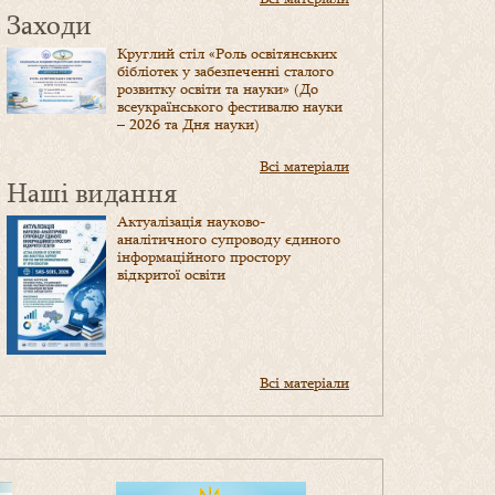
Заходи
Круглий стіл «Роль освітянських
бібліотек у забезпеченні сталого
розвитку освіти та науки» (До
всеукраїнського фестивалю науки
– 2026 та Дня науки)
Всі матеріали
Наші видання
Актуалізація науково-
аналітичного супроводу єдиного
інформаційного простору
відкритої освіти
Всі матеріали