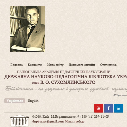
Головна
Контакти
Мапа сайту
Допомога онлайн
Статистика
НАЦІОНАЛЬНА АКАДЕМІЯ ПЕДАГОГІЧНИХ НАУК УКРАЇНИ
ДЕРЖАВНА НАУКОВО-ПЕДАГОГІЧНА БІБЛІОТЕКА УКР
В. О. СУХОМЛИНСЬКОГО
ІМЕНІ
Українська
English
04060, Київ, М.Берлинського, 9
+380 (44) 239-11-05
dnpb.naes@gmail.com
Мапа проїзду