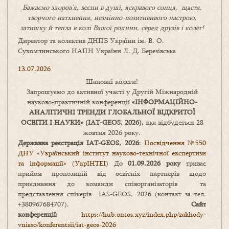
Бажаємо здоров’я, весни в душі, яскравого сонця, щастя,
творчого натхнення, незмінно-позитивнвого настрою,
затишку
й
тепла в колі
В
ашої
родини
,
серед друзів і колег!
Директор та колектив ДНПБ України ім. В. О.
Сухомлинського НАПН України Л. Д. Березівська
13.07.2026
Шановні колеги!
Запрошуємо до активної участі у Другій Міжнародній
науково-практичній конференції
«
ІНФОРМАЦІЙНО-
АНАЛІТИЧНІ ТРЕНДИ
ГЛОБАЛЬНОЇ ВІДКРИТОЇ
ОСВІТИ І НАУКИ
» (IAT-GEOS, 2026),
яка відбудеться 28
жовтня 2026 року.
Державна реєстрація IAT-GEOS, 2026
:
Посвідчення №550
ДНУ «Український інститут науково-технічної експертизи
та інформації» (УкрІНТЕІ)
До
01.09.2026 року
триває
прийом пропозицій від освітніх партнерів щодо
приєднання до команди співорганізаторів та
представлення спікерів IAS-GEOS, 2026 (контакт за тел.
+380967684707).
Сайт
конференції:
https://hub.ontos.xyz/index.php/zakhody-
vniaso/konferentsii/iat-geos-2026