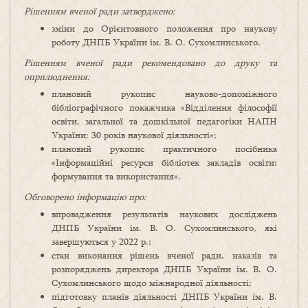
Рішенням вченої ради затверджено:
зміни до Орієнтовного положення про наукову
роботу ДНПБ України ім. В. О. Сухомлинського.
Рішенням вченої ради рекомендовано до друку та
оприлюднення:
плановий рукопис науково-допоміжного
бібліографічного покажчика «Відділення філософії
освіти, загальної та дошкільної педагогіки НАПН
України: 30 років наукової діяльності»;
плановий рукопис практичного посібника
«Інформаційні ресурси бібліотек закладів освіти:
формування та використання».
Обговорено інформацію про:
впровадження результатів наукових досліджень
ДНПБ України ім. В. О. Сухомлинського, які
завершуються у 2022 р.;
стан виконання рішень вченої ради, наказів та
розпоряджень директора ДНПБ України ім. В. О.
Сухомлинського щодо міжнародної діяльності;
підготовку планів діяльності ДНПБ України ім. В.