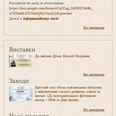
Реєстрація на захід за посиланням:
https://docs.google.com/forms/
d/1q2Cqq_IidSHZ2d4Rc_
u7ZDa0dLD1NIdzQMyNeuILSdI/
preview
Деталі в
інформаційному листі
.
Всі матеріали
Виставки
До ювілею Дічек Наталії Петрівни
Всі матеріали
Заходи
Круглий стіл «Роль освітянських бібліотек
у забезпеченні сталого розвитку освіти та
науки» (До всеукраїнського фестивалю
науки – 2026 та Дня науки)
Всі матеріали
Наші видання