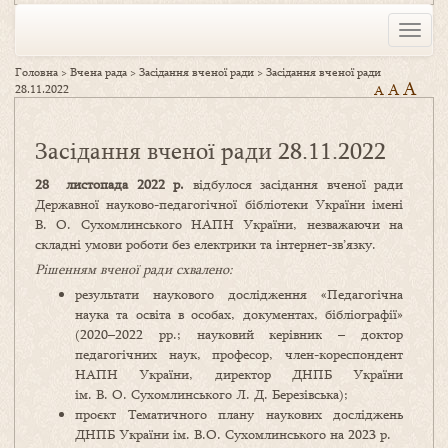
Toggle
naviga
Головна
>
Вчена рада
>
Засідання вченої ради
>
Засідання вченої ради
A
A
28.11.2022
A
Засідання вченої ради 28.11.2022
28
листопада 2022 р.
відбулося засідання вченої ради
Державної науково-педагогічної бібліотеки України імені
В. О. Сухомлинського НАПН України, незважаючи на
складні умови роботи без електрики та інтернет-зв’язку.
Рішенням вченої ради схвалено:
результати наукового дослідження «Педагогічна
наука та освіта в особах, документах, бібліографії»
(2020–2022 рр.; науковий керівник – доктор
педагогічних наук, професор, член-кореспондент
НАПН України, директор ДНПБ України
ім. В. О. Сухомлинського Л. Д. Березівська);
проєкт Тематичного плану наукових досліджень
ДНПБ України ім. В.О. Сухомлинського на 2023 р.