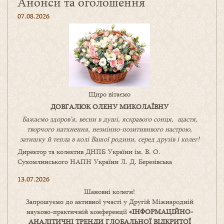
Анонси та оголошення
07.08.2026
Щиро вітаємо
ДОВГАЛЮК ОЛЕНУ МИКОЛАЇВНУ
Бажаємо здоров’я, весни в душі, яскравого сонця, щастя,
творчого натхнення, незмінно-позитивнвого настрою,
затишку
й
тепла в колі
В
ашої
родини
,
серед друзів і колег!
Директор та колектив ДНПБ України ім. В. О.
Сухомлинського НАПН України Л. Д. Березівська
13.07.2026
Шановні колеги!
Запрошуємо до активної участі у Другій Міжнародній
науково-практичній конференції
«
ІНФОРМАЦІЙНО-
АНАЛІТИЧНІ ТРЕНДИ
ГЛОБАЛЬНОЇ ВІДКРИТОЇ