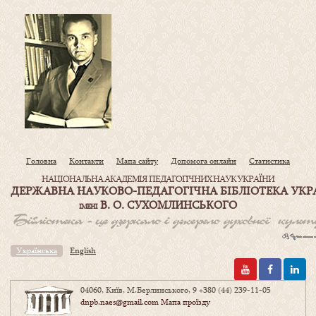
Головна
Контакти
Мапа сайту
Допомога онлайн
Статистика
НАЦІОНАЛЬНА АКАДЕМІЯ ПЕДАГОГІЧНИХ НАУК УКРАЇНИ
ДЕРЖАВНА НАУКОВО-ПЕДАГОГІЧНА БІБЛІОТЕКА УКР
В. О. СУХОМЛИНСЬКОГО
ІМЕНІ
Українська
English
04060, Київ, М.Берлинського, 9
+380 (44) 239-11-05
dnpb.naes@gmail.com
Мапа проїзду