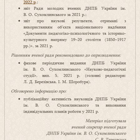
2022 р
.;
звіт Ради молодих вчених ДНПБ України ім.
В. О. Сухомлинського за 2021 р.;
звіт про наукові результати, отримані з
використанням об’єкта національного надбання
«Документи педагогіко-психологічного та історико-
культурного напряму 19–20 століття (1850–1917
рр.)», за 2021 р.
Рішенням вченої ради рекомендовано до оприлюднення:
фахове періодичне видання ДНПБ України
ім. В. О. Сухомлинського «Науково-педагогічні
студії», вип. 5, 2021 р. (головні редактори:
Л. Д. Березівська, І. М. Шоробура).
Обговорено інформацію про:
публікаційну активність науковців ДНПБ України
ім. В. О. Сухомлинського та виконання
індивідуальних планів роботи у 2021 р.
Матеріал підготувала
вчений секретар вченої ради
ДНПБ України ім. В. О. Сухомлинського
С. В. Тарнавська