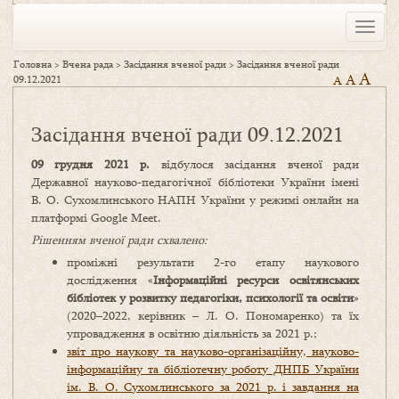
Toggle
naviga
Головна
>
Вчена рада
>
Засідання вченої ради
>
Засідання вченої ради
A
A
09.12.2021
A
Засідання вченої ради 09.12.2021
09
грудня 2021 р.
відбулося засідання вченої ради
Державної науково-педагогічної бібліотеки України імені
В. О. Сухомлинського НАПН України у режимі онлайн на
платформі Google Meet.
Рішенням вченої ради схвалено:
проміжні результати 2-го етапу наукового
дослідження «
Інформаційні ресурси освітянських
бібліотек у розвитку педагогіки, психології та освіти
»
(2020–2022, керівник – Л. О. Пономаренко) та їх
упровадження в освітню діяльність за 2021 р.;
звіт про наукову та науково-організаційну, науково-
інформаційну та бібліотечну роботу ДНПБ України
ім. В. О. Сухомлинського за 2021 р. і завдання на