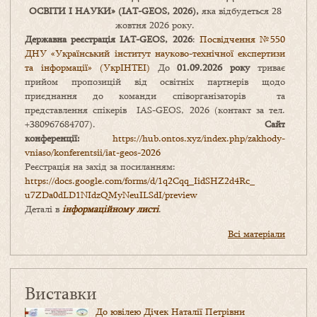
ОСВІТИ І НАУКИ
» (IAT-GEOS, 2026),
яка відбудеться 28
жовтня 2026 року.
Державна реєстрація IAT-GEOS, 2026
:
Посвідчення №550
ДНУ «Український інститут науково-технічної експертизи
та інформації» (УкрІНТЕІ)
До
01.09.2026 року
триває
прийом пропозицій від освітніх партнерів щодо
приєднання до команди співорганізаторів та
представлення спікерів IAS-GEOS, 2026 (контакт за тел.
+380967684707).
Сайт
конференції:
https://hub.ontos.xyz/index.php/zakhody-
vniaso/konferentsii/iat-geos-2026
Реєстрація на захід за посиланням:
https://docs.google.com/forms/
d/1q2Cqq_IidSHZ2d4Rc_
u7ZDa0dLD1NIdzQMyNeuILSdI/
preview
Деталі в
інформаційному листі
.
Всі матеріали
Виставки
До ювілею Дічек Наталії Петрівни