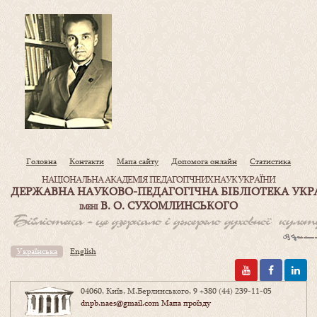
Головна
Контакти
Мапа сайту
Допомога онлайн
Статистика
НАЦІОНАЛЬНА АКАДЕМІЯ ПЕДАГОГІЧНИХ НАУК УКРАЇНИ
ДЕРЖАВНА НАУКОВО-ПЕДАГОГІЧНА БІБЛІОТЕКА УКР
В. О. СУХОМЛИНСЬКОГО
ІМЕНІ
Українська
English
04060, Київ, М.Берлинського, 9
+380 (44) 239-11-05
dnpb.naes@gmail.com
Мапа проїзду