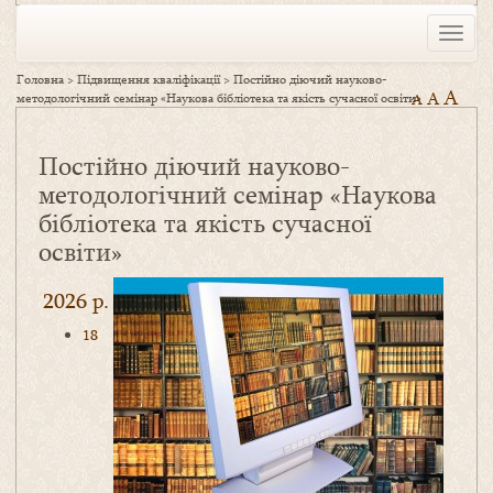
Toggle
naviga
Головна
>
Підвищення кваліфікації
>
Постійно діючий науково-
A
A
методологічний семінар «Наукова бібліотека та якість сучасної освіти»
A
Постійно діючий науково-
методологічний семінар «Наукова
бібліотека та якість сучасної
освіти»
2026 р.
18