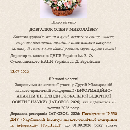
Щиро вітаємо
ДОВГАЛЮК ОЛЕНУ МИКОЛАЇВНУ
Бажаємо здоров’я, весни в душі, яскравого сонця, щастя,
творчого натхнення, незмінно-позитивнвого настрою,
затишку
й
тепла в колі
В
ашої
родини
,
серед друзів і колег!
Директор та колектив ДНПБ України ім. В. О.
Сухомлинського НАПН України Л. Д. Березівська
13.07.2026
Шановні колеги!
Запрошуємо до активної участі у Другій Міжнародній
науково-практичній конференції
«
ІНФОРМАЦІЙНО-
АНАЛІТИЧНІ ТРЕНДИ
ГЛОБАЛЬНОЇ ВІДКРИТОЇ
ОСВІТИ І НАУКИ
» (IAT-GEOS, 2026),
яка відбудеться 28
жовтня 2026 року.
Державна реєстрація IAT-GEOS, 2026
:
Посвідчення №550
ДНУ «Український інститут науково-технічної експертизи
та інформації» (УкрІНТЕІ)
До
01.09.2026 року
триває