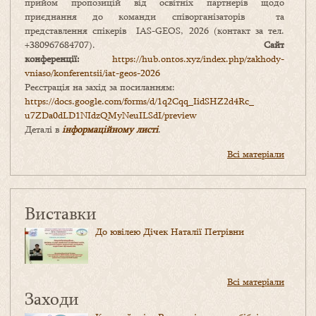
прийом пропозицій від освітніх партнерів щодо
приєднання до команди співорганізаторів та
представлення спікерів IAS-GEOS, 2026 (контакт за тел.
+380967684707).
Сайт
конференції:
https://hub.ontos.xyz/index.php/zakhody-
vniaso/konferentsii/iat-geos-2026
Реєстрація на захід за посиланням:
https://docs.google.com/forms/
d/1q2Cqq_IidSHZ2d4Rc_
u7ZDa0dLD1NIdzQMyNeuILSdI/
preview
Деталі в
інформаційному листі
.
Всі матеріали
Виставки
До ювілею Дічек Наталії Петрівни
Всі матеріали
Заходи