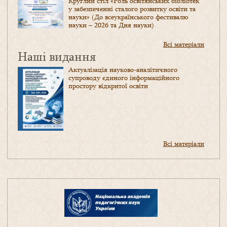
Круглий стіл «Роль освітянських бібліотек
у забезпеченні сталого розвитку освіти та
науки» (До всеукраїнського фестивалю
науки – 2026 та Дня науки)
Всі матеріали
Наші видання
Актуалізація науково-аналітичного
супроводу єдиного інформаційного
простору відкритої освіти
Всі матеріали