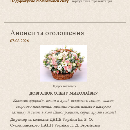
Подорожуємо бібліотеками світу
: віртуальна презентація
Анонси та оголошення
07.08.2026
Щиро вітаємо
ДОВГАЛЮК ОЛЕНУ МИКОЛАЇВНУ
Бажаємо здоров’я, весни в душі, яскравого сонця, щастя,
творчого натхнення, незмінно-позитивнвого настрою,
затишку
й
тепла в колі
В
ашої
родини
,
серед друзів і колег!
Директор та колектив ДНПБ України ім. В. О.
Сухомлинського НАПН України Л. Д. Березівська