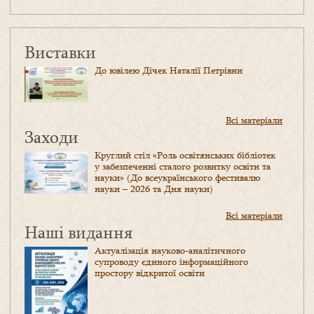
Виставки
До ювілею Дічек Наталії Петрівни
Всі матеріали
Заходи
Круглий стіл «Роль освітянських бібліотек
у забезпеченні сталого розвитку освіти та
науки» (До всеукраїнського фестивалю
науки – 2026 та Дня науки)
Всі матеріали
Наші видання
Актуалізація науково-аналітичного
супроводу єдиного інформаційного
простору відкритої освіти