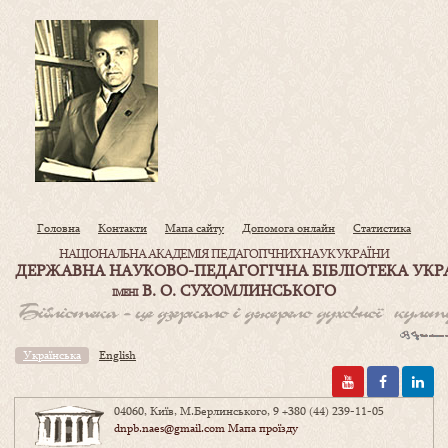
Головна
Контакти
Мапа сайту
Допомога онлайн
Статистика
НАЦІОНАЛЬНА АКАДЕМІЯ ПЕДАГОГІЧНИХ НАУК УКРАЇНИ
ДЕРЖАВНА НАУКОВО-ПЕДАГОГІЧНА БІБЛІОТЕКА УКР
В. О. СУХОМЛИНСЬКОГО
ІМЕНІ
Українська
English
04060, Київ, М.Берлинського, 9
+380 (44) 239-11-05
dnpb.naes@gmail.com
Мапа проїзду