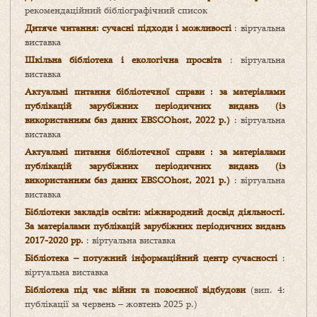
рекомендаційний бібліографічний список
Дитяче читання: сучасні підходи і можливості
: віртуальна
виставка
Шкільна бібліотека і екологічна просвіта
: віртуальна
виставка
Актуальні питання бібліотечної справи : за матеріалами
публікацій зарубіжних періодичних видань (із
використанням баз даних EBSCOhost, 2022 р.)
: віртуальна
виставка
Актуальні питання бібліотечної справи : за матеріалами
публікацій зарубіжних періодичних видань (із
використанням баз даних EBSCOhost, 2021 р.)
: віртуальна
виставка
Бібліотеки закладів освіти: міжнародний досвід діяльності.
За матеріалами публікацій зарубіжних періодичних видань
2017-2020 рр.
: віртуальна виставка
Бібліотека – потужний інформаційний центр сучасності
:
віртуальна виставка
Бібліотека під час війни та повоєнної відбудови
(вип. 4:
публікації за червень – жовтень 2025 р.)