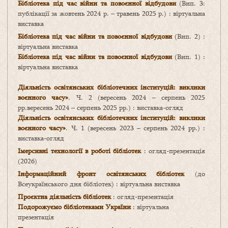
Бібліотека під час війни та повоєнної відбудови
(
Вип. 3:
публікації за жовтень 2024 р. – травень 2025 р.
) : віртуальна
виставка
Бібліотека під час війни та повоєнної відбудови
(Вип. 2) :
віртуальна виставка
Бібліотека під час війни та повоєнної відбудови
(Вип. 1) :
віртуальна виставка
Діяльність
освітянських бібліотечних інституцій: виклики
воєнного часу»
. Ч. 2 (вересень 2024 – серпень 2025
рр.вересень 2024 – серпень 2025 рр.) : виставка-огляд
Діяльність освітянських бібліотечних інституцій: виклики
воєнного часу»
. Ч. 1 (вересень 2023 – серпень 2024 рр.) :
виставка-огляд
Імерсивні технології в роботі бібліотек
: огляд-презентація
(2026)
Інформаційний фронт освітянських бібліотек
(до
Всеукраїнського дня бібліотек) : віртуальна виставка
Проєктна діяльність бібліотек
: огляд-презентація
Подорожуємо бібліотеками України
: віртуальна
презентація