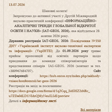
13.07.2026
Шановні колеги!
Запрошуємо до активної участі у Другій Міжнародній
науково-практичній конференції
«
ІНФОРМАЦІЙНО-
АНАЛІТИЧНІ ТРЕНДИ
ГЛОБАЛЬНОЇ ВІДКРИТОЇ
ОСВІТИ І НАУКИ
» (IAT-GEOS, 2026),
яка відбудеться 28
жовтня 2026 року.
Державна реєстрація IAT-GEOS, 2026
:
Посвідчення №550
ДНУ «Український інститут науково-технічної експертизи
та інформації» (УкрІНТЕІ)
До
01.09.2026 року
триває
прийом пропозицій від освітніх партнерів щодо
приєднання до команди співорганізаторів та
представлення спікерів IAS-GEOS, 2026 (контакт за тел.
+380967684707).
Сайт
конференції:
https://hub.ontos.xyz/index.php/zakhody-
vniaso/konferentsii/iat-geos-2026
Реєстрація на захід за посиланням:
https://docs.google.com/forms/
d/1q2Cqq_IidSHZ2d4Rc_
u7ZDa0dLD1NIdzQMyNeuILSdI/
preview
Деталі в
інформаційному листі
.
Всі матеріали