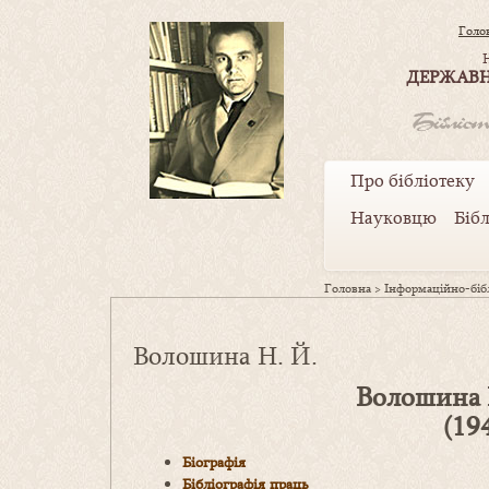
Голо
ДЕРЖАВН
Про бібліотеку
Науковцю
Біб
Головна
>
Інформаційно-бібл
Волошина Н. Й.
Волошина 
(19
Біографія
Бібліографія праць