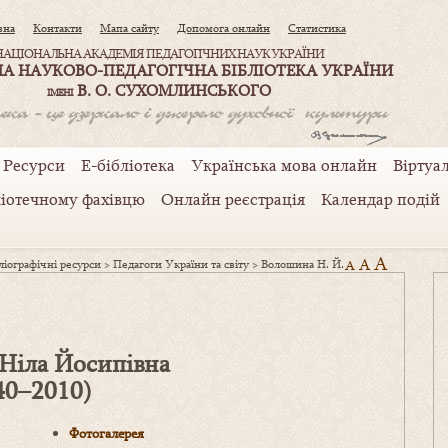
вна
Контакти
Мапа сайту
Допомога онлайн
Статистика
НАЦІОНАЛЬНА АКАДЕМІЯ ПЕДАГОГІЧНИХ НАУК УКРАЇНИ
А НАУКОВО-ПЕДАГОГІЧНА БІБЛІОТЕКА УКРАЇНИ
В. О. СУХОМЛИНСЬКОГО
ІМЕНІ
Ресурси
Е-бібліотека
Українська мова онлайн
Віртуал
ліотечному фахівцю
Онлайн реєстрація
Календар подій
A
A
іографічні ресурси
>
Педагоги України та світу
>
Волошина Н. Й.
A
Ніла Йосипівна
40–2010)
Фотогалерея