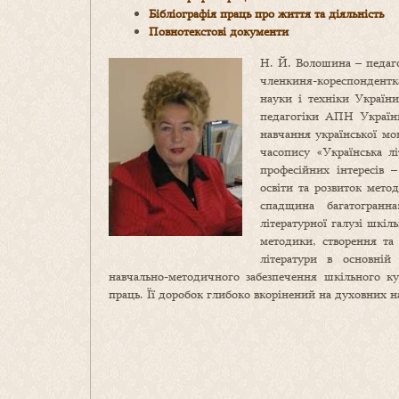
Бібліографія праць про життя та діяльність
Повнотекстові документи
Н. Й. Волошина – педаго
членкиня-кореспондентк
науки і техніки України
педагогіки АПН України
навчання української мов
часопису «Українська лі
професійних інтересів 
освіти та розвиток мето
спадщина багатогранна
літературної галузі шкіл
методики, створення та
літератури в основній
навчально-методичного забезпечення шкільного ку
праць. Її доробок глибоко вкорінений на духовних 