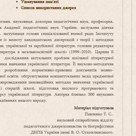
Ушанування пам’яті
Список використаних джерел
гиня, науковиця, докторка педагогічних наук, професорка,
а Академії педагогічних наук України, заслужена діячка
, заступниця голови спеціалізованої вченої ради Інституту
 із захисту кандидатських дисертацій з теорії і методики
и, української та зарубіжної літератури, головна редакторка
тература в загальноосвітній школі» (1999–2010). Царина її
– дослідження актуальних проблем шкільної літературної
дики навчання української літератури. Її науково-методична
: розроблення нормативно-правових документів мовно-
ьної освіти, обґрунтування концептуальних засад предметної
 впровадження інноваційних методик вивчення української
 і старшій школі, підготовка якісного програмового та
рсу української літератури. Авторка близько 300 наукових
надбаннях нашого народу.
Матеріал підготувала
Павленко Т. С.,
науковий співробітник відділу
педагогічного джерелознавства та біографістики
ДНПБ України імені В. О. Сухомлинського.