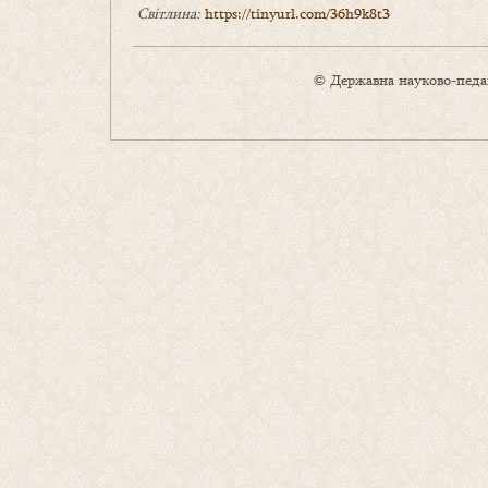
Світлина:
https://tinyurl.com/36h9k8t3
© Державна науково-педаг