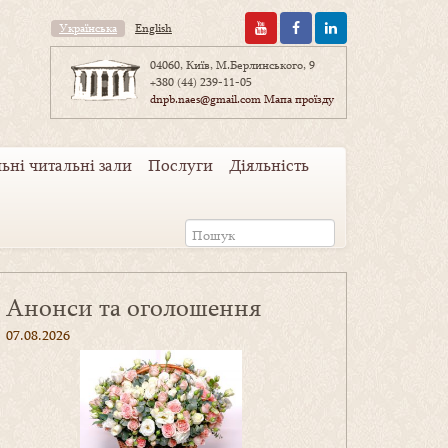
Українська
English
04060, Київ, М.Берлинського, 9
+380 (44) 239-11-05
dnpb.naes@gmail.com
Мапа проїзду
ьні читальні зали
Послуги
Діяльність
Анонси та оголошення
07.08.2026