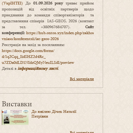
(УкрІНТЕІ)
До
01.09.2026 року
триває прийом
пропозицій від освітніх партнерів щодо
приєднання до команди співорганізаторів та
представлення спікерів IAS-GEOS, 2026 (контакт
за тел. +380967684707).
Сайт
конференції:
https://hub.ontos.xyz/index.php/zakhody-
vniaso/konferentsii/iat-geos-2026
Реєстрація на захід за посиланням:
https://docs.google.com/forms/
d/1q2Cqq_IidSHZ2d4Rc_
u7ZDa0dLD1NIdzQMyNeuILSdI/
preview
Деталі в
інформаційному листі
.
Всі матеріали
Виставки
До ювілею Дічек Наталії
Петрівни
Всі матеріали