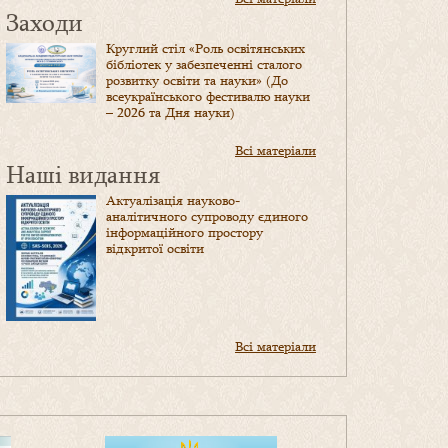
Заходи
Круглий стіл «Роль освітянських
бібліотек у забезпеченні сталого
розвитку освіти та науки» (До
всеукраїнського фестивалю науки
– 2026 та Дня науки)
Всі матеріали
Наші видання
Актуалізація науково-
аналітичного супроводу єдиного
інформаційного простору
відкритої освіти
Всі матеріали