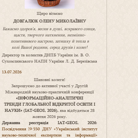
Щиро вітаємо
ДОВГАЛЮК ОЛЕНУ МИКОЛАЇВНУ
Бажаємо здоров’я, весни в душі, яскравого сонця,
щастя, творчого натхнення, незмінно-
позитивнвого настрою, затишку
й
тепла в
колі
В
ашої
родини
,
серед друзів і колег!
Директор та колектив ДНПБ України ім. В. О.
Сухомлинського НАПН України Л. Д. Березівська
13.07.2026
Шановні колеги!
Запрошуємо до активної участі у Другій
Міжнародній науково-практичній конференції
«
ІНФОРМАЦІЙНО-АНАЛІТИЧНІ
ТРЕНДИ
ГЛОБАЛЬНОЇ ВІДКРИТОЇ ОСВІТИ І
НАУКИ
» (IAT-GEOS, 2026),
яка відбудеться 28
жовтня 2026 року.
Державна реєстрація IAT-GEOS, 2026
:
Посвідчення №550 ДНУ «Український інститут
науково-технічної експертизи та інформації»